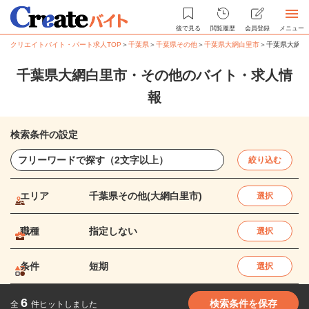
後で見る
閲覧履歴
会員登録
メニュー
クリエイトバイト・パート求人TOP
＞
千葉県
＞
千葉県その他
＞
千葉県大網白里市
＞
千葉県大網白
千葉県大網白里市・その他のバイト・求人情
報
検索条件の設定
絞り込む
エリア
千葉県その他(大網白里市)
選択
職種
指定しない
選択
条件
短期
選択
6
検索条件を保存
全
件ヒットしました