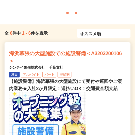
6
1
-
6
全
件中
件を表示
海浜幕張の大型施設での施設警備＜A3203200106
＞
シンテイ警備株式会社 千葉支社
注目
アルバイト
パート
登録制
【施設警備】海浜幕張の大型施設にて受付や巡回やご案
内業務★入社2か月限定！週払いOK！交通費全額支給