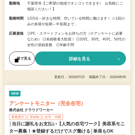
勤務地
千葉県等【ご希望の地域でオシゴトできます♪ お気軽にご
相談ください！】
勤務時間
1日5分～好きな時間、空いている時間に働けます！ ☆1回の
みの単発や短期～中長期まで…
応募資格
◎PC・スマートフォンをお持ちの方（※アンケートに必要
なため） ◎未経験者大歓迎！ ◎20代、30代、40代、50代の
女性の登録多数 ◎年齢不問
詳細を見る
後で見る
更新日： 2026/07/23 掲載終了日： 2026/08/30
NEW
アンケートモニター（完全在宅）
株式会社 クラウドワーカー
業務委託
登録制
在宅・内職
│当日に謝礼をお支払い【人気の在宅ワーク】美容系モニ
ター募集！★登録するだけでスグ働ける│単発もOK