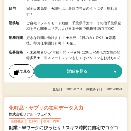
給与
完全出来高制 ★謝礼は、最短で当日のうちに受け取れま
す！
勤務地
ご自宅※フルリモート勤務 千葉県千葉市 その他千葉県全
域を含む関東エリアおよび日本全国で勤務可能(在宅OK)
勤務時間
好きな時間に働けます！ ★単発（1日のみ）OK！ ★応募
後、即お仕事開始も可！ ★在…
応募資格
＜未経験者OK／年齢不問＞⇒★特に20代〜50代の女性の登
録多数★ ※スマートフォンもしくはパソコンをお持ちの方
詳細を見る
後で見る
更新日： 2026/07/31 掲載終了日： 2026/08/24
化粧品・サプリの在宅データ入力
株式会社リアル・フェイス
業務委託
登録制
在宅・内職
副業・Wワークにぴったり！スキマ時間に自宅でコツコ