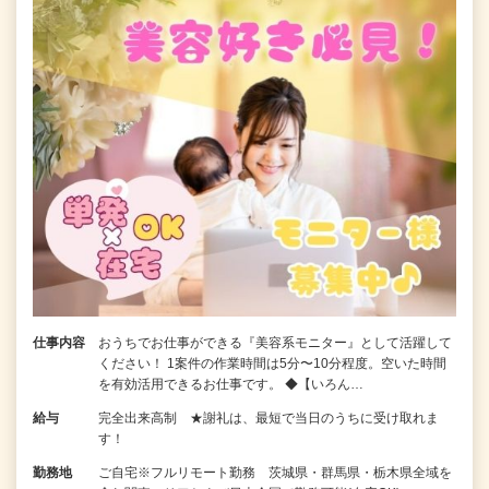
仕事内容
おうちでお仕事ができる『美容系モニター』として活躍して
ください！ 1案件の作業時間は5分〜10分程度。空いた時間
を有効活用できるお仕事です。 ◆【いろん…
給与
完全出来高制 ★謝礼は、最短で当日のうちに受け取れま
す！
勤務地
ご自宅※フルリモート勤務 茨城県・群馬県・栃木県全域を