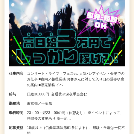
仕事内容
コンサート・ライブ・フェスetc 人気×レアイベント会場での
お仕事 ■案内／整理業務 お客さんに対して入り口の誘導や席
の案内 ■販売業務 イベ…
給与
日給30,000円+交通費※深夜手当含む
勤務地
東京都／千葉県
勤務時間
23：00～翌23：00の間（休憩あり） ※イベントによって、
時間帯の変動あり ※一定…
応募資格
18歳以上（労働基準法第61条による）、経験・学歴は一切不
問