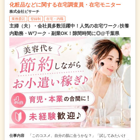
化粧品などに関する在宅調査員・在宅モニター
株式会社ビサーチ
業務委託
登録制
在宅・内職
主婦（夫）・会社員多数活躍中！人気の在宅ワーク♪扶養
内勤務・Wワーク・副業OK！隙間時間に◎@千葉県
仕事内容
「このコスメ、自分の肌に合うかな？」「試してみたいけ