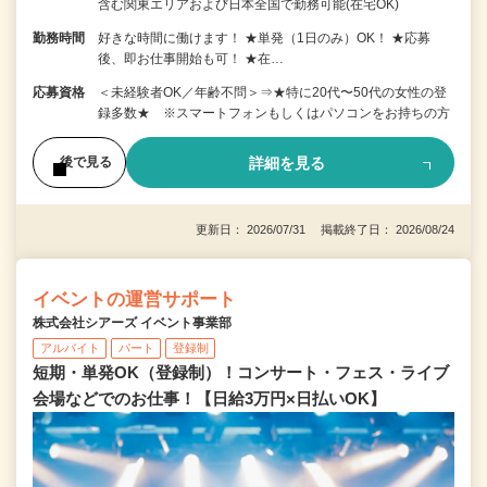
含む関東エリアおよび日本全国で勤務可能(在宅OK)
勤務時間
好きな時間に働けます！ ★単発（1日のみ）OK！ ★応募
後、即お仕事開始も可！ ★在…
応募資格
＜未経験者OK／年齢不問＞⇒★特に20代〜50代の女性の登
録多数★ ※スマートフォンもしくはパソコンをお持ちの方
詳細を見る
後で見る
更新日： 2026/07/31 掲載終了日： 2026/08/24
イベントの運営サポート
株式会社シアーズ イベント事業部
アルバイト
パート
登録制
短期・単発OK（登録制）！コンサート・フェス・ライブ
会場などでのお仕事！【日給3万円×日払いOK】