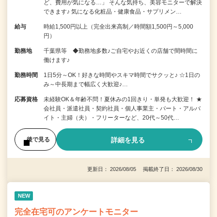
ど、費用が気になる…」 そんな気持ち、美容モニターで解決
できます♪ 気になる化粧品・健康食品・サプリメン…
給与
時給1,500円以上（完全出来高制／時間額1,500円～5,000
円）
勤務地
千葉県等 ◆勤務地多数♪ご自宅やお近くの店舗で間時間に
働けます♪
勤務時間
1日5分～OK！好きな時間やスキマ時間でサクッと♪ ☆1日の
み～中長期まで幅広く大歓迎♪…
応募資格
未経験OK＆年齢不問！夏休みの1回きり・単発も大歓迎！ ★
会社員・派遣社員・契約社員・個人事業主・パート・アルバ
イト・主婦（夫）・フリーターなど、20代～50代…
詳細を見る
後で見る
更新日： 2026/08/05 掲載終了日： 2026/08/30
NEW
完全在宅可のアンケートモニター