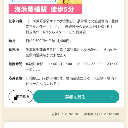
仕事内容
《 海浜幕張駅すぐの大型施設・展示場での施設警備・受付
業務をお任せ 》 ／／ 未経験から好きなだけ稼げる！
新規案件！4月からスタートした新施設 …
給与
日給9,600円〜日給14,400円
勤務地
千葉県千葉市美浜区（海浜幕張駅から徒歩5分） その他千
葉県内近隣各所に多数あり
勤務時間
■実働8時間 ・9：00～18：00 ・13：00～22：00 ・20：00
～翌5：…
応募資格
18歳以上（例外事由2号／警備業法による）未経験・警備デ
ビューさんも大歓迎！
詳細を見る
後で見る
更新日： 2026/07/29 掲載終了日： 2026/09/01