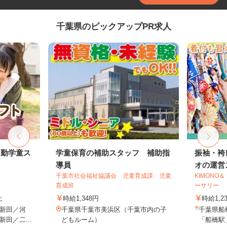
千葉県のピックアップPR求人
常勤学童ス
学童保育の補助スタッフ 補助指
振袖・袴
導員
オの運営ス
千葉市社会福祉協議会 児童育成課 児童
KIMON
育成班
ーサリー
上
時給1,348円
時給1,2
新田／河
千葉県千葉市美浜区（千葉市内の子
千葉県船
田／二...
どもルーム）
「船橋駅」