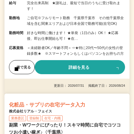
給与
完全出来高制 ★謝礼は、最短で当日のうちに受け取れま
す！
勤務地
ご自宅※フルリモート勤務 千葉県千葉市 その他千葉県全
域を含む関東エリアおよび日本全国で勤務可能(在宅OK)
勤務時間
好きな時間に働けます！ ★単発（1日のみ）OK！ ★応募
後、即お仕事開始も可！ ★在…
応募資格
＜未経験者OK／年齢不問＞⇒★特に20代〜50代の女性の登
録多数★ ※スマートフォンもしくはパソコンをお持ちの方
詳細を見る
後で見る
更新日： 2026/07/31 掲載終了日： 2026/08/24
化粧品・サプリの在宅データ入力
株式会社リアル・フェイス
業務委託
登録制
在宅・内職
副業・Wワークにぴったり！スキマ時間に自宅でコツコ
ツお小遣い稼ぎ♪〈千葉県〉