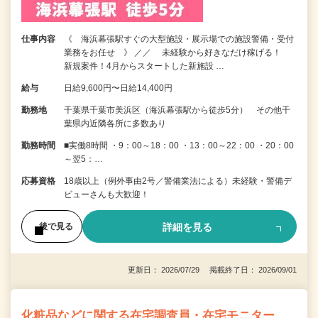
仕事内容
《 海浜幕張駅すぐの大型施設・展示場での施設警備・受付
業務をお任せ 》 ／／ 未経験から好きなだけ稼げる！
新規案件！4月からスタートした新施設 …
給与
日給9,600円〜日給14,400円
勤務地
千葉県千葉市美浜区（海浜幕張駅から徒歩5分） その他千
葉県内近隣各所に多数あり
勤務時間
■実働8時間 ・9：00～18：00 ・13：00～22：00 ・20：00
～翌5：…
応募資格
18歳以上（例外事由2号／警備業法による）未経験・警備デ
ビューさんも大歓迎！
詳細を見る
後で見る
更新日： 2026/07/29 掲載終了日： 2026/09/01
化粧品などに関する在宅調査員・在宅モニター