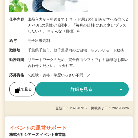
仕事内容
出品入力から発送まで！ ネット通販の仕組みが学べる◎ ＼2
0〜40代の男性が活躍中／ 「毎月の給料に“あと少し”プラス
したい！」 ⇒そんな〈目標〉を…
給与
完全出来高制
勤務地
千葉県千葉市、他千葉県内のご自宅 ※フルリモート勤務
勤務時間
リモートワークのため、完全自由シフトです！ 詳細はお問い
合わせください。 ＜会社営…
応募資格
＼経験・資格・学歴いっさい不問！／
詳細を見る
後で見る
更新日： 2026/07/15 掲載終了日： 2026/08/26
イベントの運営サポート
株式会社シアーズ イベント事業部