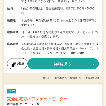
できます♪ 気になる化粧品・健康食品・サプリメン…
給与
時給1,500円以上（完全出来高制／時間額1,500円～5,000
円）
勤務地
千葉県等 ◆勤務地多数♪ご自宅やお近くの店舗で間時間に
働けます♪
勤務時間
1日5分～OK！好きな時間やスキマ時間でサクッと♪ ☆1日の
み～中長期まで幅広く大歓迎♪…
応募資格
未経験OK＆年齢不問！夏休みの1回きり・単発も大歓迎！ ★
会社員・派遣社員・契約社員・個人事業主・パート・アルバ
イト・主婦（夫）・フリーターなど、20代～50代…
詳細を見る
後で見る
更新日： 2026/08/05 掲載終了日： 2026/08/30
NEW
完全在宅可のアンケートモニター
株式会社 クラウドワーカー