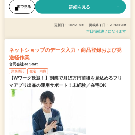
詳細を見る
後で見る
更新日： 2026/07/31 掲載終了日： 2026/08/08
本日掲載終了になります
ネットショップのデータ入力・商品登録および発
送軽作業
合同会社Re Start
業務委託
在宅・内職
【Wワーク歓迎！】副業で月15万円前後を見込めるフリ
マアプリ出品の運用サポート！未経験／在宅OK