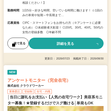
相談ください！】
勤務時間
1日5分～好きな時間、空いている時間に働けます！ ☆1回の
みの単発や短期～中長期まで…
応募資格
◎PC・スマートフォンをお持ちの方（※アンケートに必要
なため） ◎未経験者大歓迎！ ◎20代、30代、40代、50代の
女性の登録多数 ◎年齢不問
詳細を見る
後で見る
更新日： 2026/07/23 掲載終了日： 2026/08/30
NEW
アンケートモニター（完全在宅）
株式会社 クラウドワーカー
業務委託
登録制
在宅・内職
│当日に謝礼をお支払い【人気の在宅ワーク】美容系モニ
ター募集！★登録するだけでスグ働ける│単発もOK