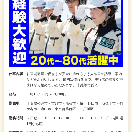
仕事内容
駐車場周辺で皆さまが安全に通れるよう人や車の誘導・案内
などをお願いします。 最初は慣れるまで、歩行者の誘導や声
掛けから始めていただきます。 未経験で始め…
給与
日給10,400円〜13,700円
勤務地
千葉県松戸市・市川市・船橋市・柏・ 野田市・我孫子市・鎌
ケ谷市・流山市・東京都葛飾区・江戸川区
勤務時間
＜日勤＞ ・8：00〜17：00 ・9：00〜18：00 ※1日8時間 週
1日から応…