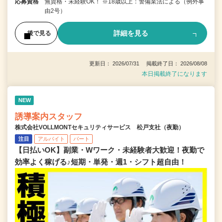
応募資格
無資格・未経験OK！ ※18歳以上：警備業法による（例外事
由2号）
詳細を見る
後で見る
更新日： 2026/07/31 掲載終了日： 2026/08/08
本日掲載終了になります
NEW
誘導案内スタッフ
株式会社VOLLMONTセキュリティサービス 松戸支社（夜勤）
注目
アルバイト
パート
【日払いOK】副業・Wワーク・未経験者大歓迎！夜勤で
効率よく稼げる♪短期・単発・週1・シフト超自由！