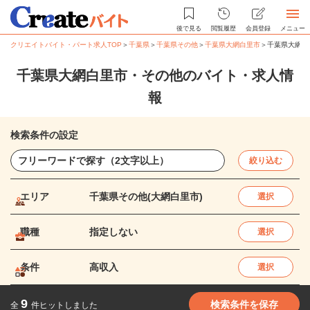
後で見る
閲覧履歴
会員登録
メニュー
クリエイトバイト・パート求人TOP
＞
千葉県
＞
千葉県その他
＞
千葉県大網白里市
＞
千葉県大網白
千葉県大網白里市・その他のバイト・求人情
報
検索条件の設定
絞り込む
エリア
千葉県その他(大網白里市)
選択
職種
指定しない
選択
条件
高収入
選択
9
検索条件を保存
全
件ヒットしました