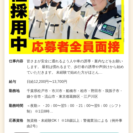
仕事内容
皆さまが安全に通れるよう人や車の誘導・案内などをお願い
します。 最初は慣れるまで、歩行者の誘導や声掛けから始め
ていただきます。 未経験で始めた方がほとん…
給与
日給12,200円〜13,700円
勤務地
千葉県松戸市・市川市・船橋市・柏市・野田市・我孫子市・
鎌ケ谷市・流山市・東京都葛飾区・江戸川区
勤務時間
＜夜勤＞ ・20：00〜翌5：00 ・21：00〜翌6：00（シフト
制） ※1日8時…
応募資格
無資格・未経験OK！ ※18歳以上：警備業法による（例外事
由2号）