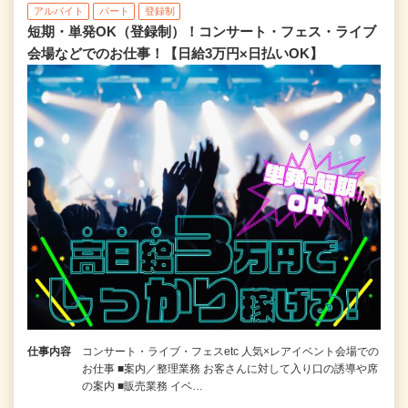
アルバイト
パート
登録制
短期・単発OK（登録制）！コンサート・フェス・ライブ
会場などでのお仕事！【日給3万円×日払いOK】
仕事内容
コンサート・ライブ・フェスetc 人気×レアイベント会場での
お仕事 ■案内／整理業務 お客さんに対して入り口の誘導や席
の案内 ■販売業務 イベ…