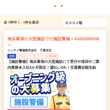
9
1
-
9
全
件中
件を表示
海浜幕張の大型施設での施設警備＜A3203200106
＞
シンテイ警備株式会社 千葉支社
注目
アルバイト
パート
登録制
【施設警備】海浜幕張の大型施設にて受付や巡回やご案
内業務★入社2か月限定！週払いOK！交通費全額支給