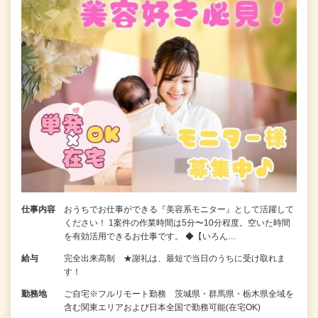
仕事内容
おうちでお仕事ができる『美容系モニター』として活躍して
ください！ 1案件の作業時間は5分〜10分程度。空いた時間
を有効活用できるお仕事です。 ◆【いろん…
給与
完全出来高制 ★謝礼は、最短で当日のうちに受け取れま
す！
勤務地
ご自宅※フルリモート勤務 茨城県・群馬県・栃木県全域を
含む関東エリアおよび日本全国で勤務可能(在宅OK)