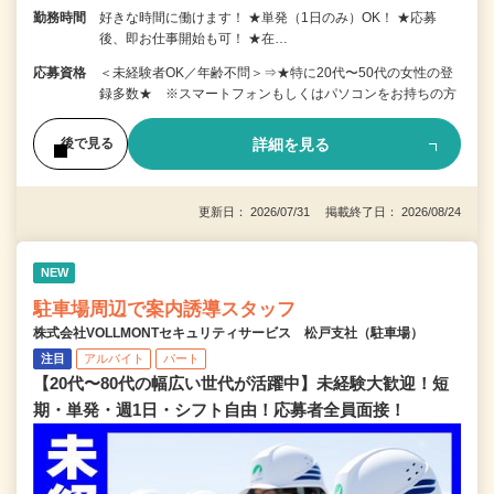
勤務時間
好きな時間に働けます！ ★単発（1日のみ）OK！ ★応募
後、即お仕事開始も可！ ★在…
応募資格
＜未経験者OK／年齢不問＞⇒★特に20代〜50代の女性の登
録多数★ ※スマートフォンもしくはパソコンをお持ちの方
詳細を見る
後で見る
更新日： 2026/07/31 掲載終了日： 2026/08/24
NEW
駐車場周辺で案内誘導スタッフ
株式会社VOLLMONTセキュリティサービス 松戸支社（駐車場）
注目
アルバイト
パート
【20代〜80代の幅広い世代が活躍中】未経験大歓迎！短
期・単発・週1日・シフト自由！応募者全員面接！