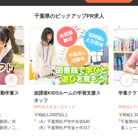
千葉県のピックアップPR求人
常勤学童ス
放課後KIDSルームの学習支援ス
学童クラ
タッフ
NPO法人すまいるキッズ
学校法人ア
上
時給1,200円以上
時給1,3
新田／河
（A）千葉県松戸市中矢切540
千葉県印
田／二...
（B）千葉県松戸市金ケ作317 ...
葉ニュー