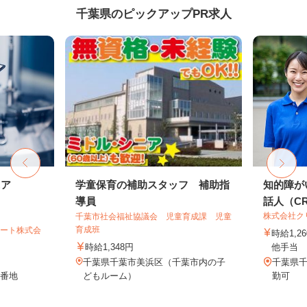
千葉県のピックアップPR求人
ニア
学童保育の補助スタッフ 補助指
知的障が
導員
話人（CRE
株式会社ク
千葉市社会福祉協議会 児童育成課 児童
育成班
ポート株式会
時給1,
時給1,348円
他手当
千葉県千葉市美浜区（千葉市内の子
千葉県
6番地
どもルーム）
勤可