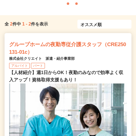
2
1
-
2
全
件中
件を表示
グループホームの夜勤専従介護スタッフ（CRE250
131-01c）
株式会社クリエイト 派遣・紹介事業部
アルバイト
パート
【人材紹介】週1日からOK！夜勤のみなので効率よく収
入アップ！資格取得支援もあり！