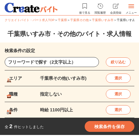
後で見る
閲覧履歴
会員登録
メニュー
クリエイトバイト・パート求人TOP
＞
千葉県
＞
千葉県その他
＞
千葉県いすみ市
＞
千葉県いすみ市
千葉県いすみ市・その他のバイト・求人情報
検索条件の設定
絞り込む
エリア
千葉県その他(いすみ市)
選択
職種
指定しない
選択
条件
時給 1100円以上
選択
2
検索条件を保存
全
件ヒットしました