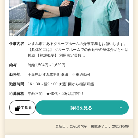
仕事内容
いすみ市にあるグループホームの介護業務をお願いします。
【具体的には】 グループホームでの夜勤帯の身体介助と生活
援助 【施設概要】 利用者定員数…
給与
時給1,504円～1,629円
勤務地
千葉県いすみ市岬町桑田 ※車通勤可
勤務時間
16：30～翌9：00 ★週1回から相談可能
応募資格
年齢不問 ★40代・50代活躍中！
詳細を見る
後で見る
更新日： 2026/07/09 掲載終了日： 2026/10/09