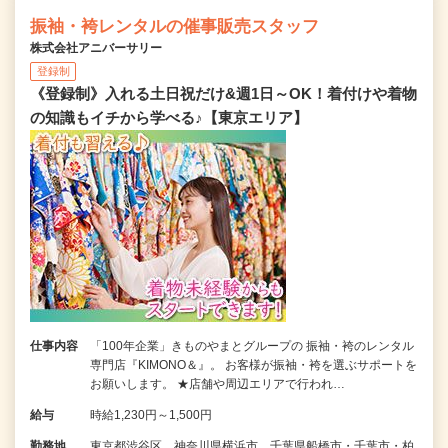
振袖・袴レンタルの催事販売スタッフ
株式会社アニバーサリー
登録制
《登録制》入れる土日祝だけ&週1日～OK！着付けや着物
の知識もイチから学べる♪【東京エリア】
仕事内容
「100年企業」きものやまとグループの 振袖・袴のレンタル
専門店『KIMONO＆』。 お客様が振袖・袴を選ぶサポートを
お願いします。 ★店舗や周辺エリアで行われ…
給与
時給1,230円～1,500円
勤務地
東京都渋谷区、神奈川県横浜市、千葉県船橋市・千葉市・柏