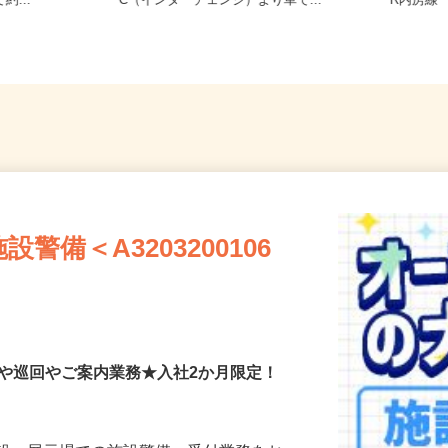
町1676/京
千葉県千葉市若葉区中野町 ※中野I
千葉県千
約...
C（インターチェンジ）より車で...
R内房線
備＜A3203200106
付や巡回やご案内業務★入社2か月限定！