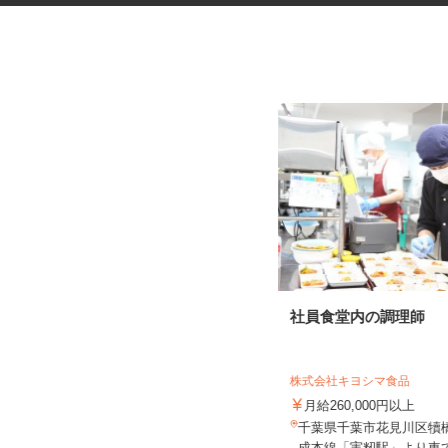
データ入力会社の入力オペレー
社員食堂内の調理師
ター
株式会社アイ・ベース
株式会社キヨシマ食品
時給1,300円以上（交通費全額支
給）
月給260,000円以上