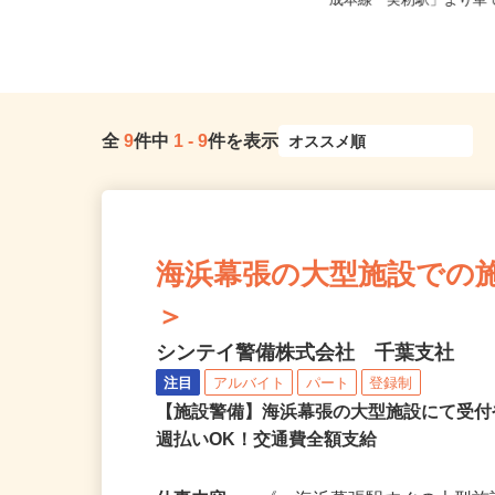
千葉県千葉市中央区港町12-21-3F（J
千葉県千葉市花見川区犢橋
R内房線「本千葉駅」よ...
成本線「実籾駅」より車で
全
9
件中
1
-
9
件を表示
海浜幕張の大型施設での施設警
＞
シンテイ警備株式会社 千葉支社
注目
アルバイト
パート
登録制
【施設警備】海浜幕張の大型施設にて受
週払いOK！交通費全額支給