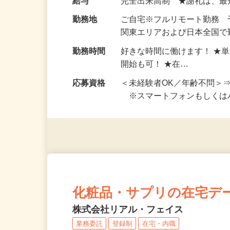
お仕事です。 ◆【いろん…
給与
完全出来高制 ★謝礼は、
勤務地
ご自宅※フルリモート勤務
関東エリアおよび日本全国で勤
勤務時間
好きな時間に働けます！ ★
開始も可！ ★在…
応募資格
＜未経験者OK／年齢不問＞
※スマートフォンもしくは
化粧品・サプリの在宅デ