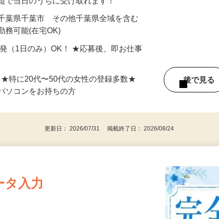
最短で当日のうちに受け取れます！
 千葉県千葉市 その他千葉県全域を含む
務可能(在宅OK)
単発（1日のみ）OK！ ★応募後、即お仕事
⇒★特に20代〜50代の女性の登録多数★
後で見
パソコンをお持ちの方
更新日： 2026/07/31 掲載終了日： 2026/08/24
ータ入力