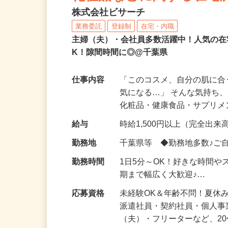
化粧品などに関する在宅
株式会社ビサーチ
業務委託
登録制
在宅・内職
主婦（夫）・会社員多数活躍中！人気の在
K！隙間時間に◎@千葉県
仕事内容
「このコスメ、自分の肌に
気になる…」 そんな気持ち
化粧品・健康食品・サプリ
給与
時給1,500円以上（完全出来高
勤務地
千葉県等 ◆勤務地多数♪ご
勤務時間
1日5分～OK！好きな時間や
期まで幅広く大歓迎♪…
応募資格
未経験OK＆年齢不問！夏休
派遣社員・契約社員・個人