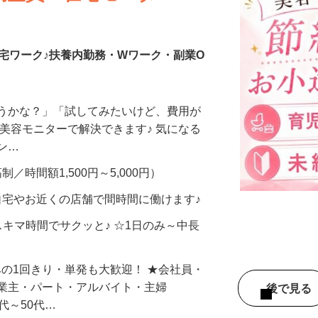
調査員・在宅モニター
宅ワーク♪扶養内勤務・Wワーク・副業O
合うかな？」「試してみたいけど、費用が
、美容モニターで解決できます♪ 気になる
メン…
制／時間額1,500円～5,000円）
自宅やお近くの店舗で間時間に働けます♪
スキマ時間でサクッと♪ ☆1日のみ～中長
みの1回きり・単発も大歓迎！ ★会社員・
事業主・パート・アルバイト・主婦