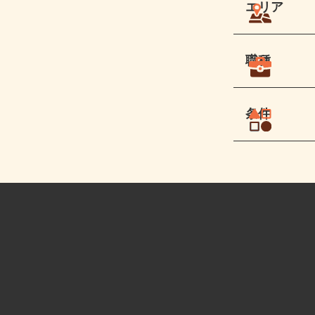
エリア
職種
条件