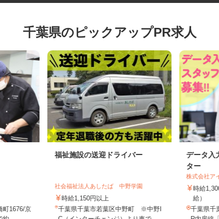
千葉県のピックアップPR求人
福祉施設の送迎ドライバー
データ
ター
株式会社
社会福祉法人あしたば 中野学園
時給1
時給1,150円以上
給）