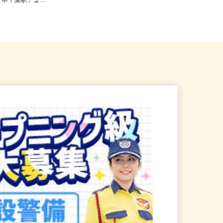
葉市中央区港町12-21-3F（J
千葉県千葉市花見川区犢橋町1676/京
「本千葉駅」よ...
成本線「実籾駅」より車で約...