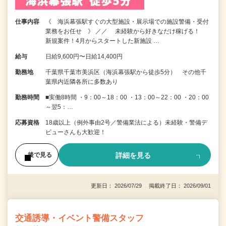
仕事内容
《 海浜幕張駅すぐの大型施設・展示場での施設警備・受付
業務をお任せ 》 ／／ 未経験から好きなだけ稼げる！
新規案件！4月からスタートした新施設 …
給与
日給9,600円〜日給14,400円
勤務地
千葉県千葉市美浜区（海浜幕張駅から徒歩5分） その他千
葉県内近隣各所に多数あり
勤務時間
■実働8時間 ・9：00～18：00 ・13：00～22：00 ・20：00
～翌5：…
応募資格
18歳以上（例外事由2号／警備業法による）未経験・警備デ
ビューさんも大歓迎！
詳細を見る
後で見る
更新日： 2026/07/29 掲載終了日： 2026/09/01
交通誘導・イベント警備スタッフ