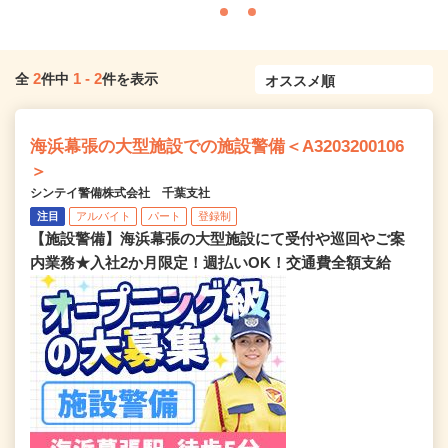
2
1
-
2
全
件中
件を表示
海浜幕張の大型施設での施設警備＜A3203200106
＞
シンテイ警備株式会社 千葉支社
注目
アルバイト
パート
登録制
【施設警備】海浜幕張の大型施設にて受付や巡回やご案
内業務★入社2か月限定！週払いOK！交通費全額支給