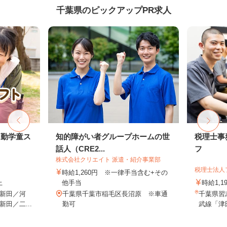
千葉県のピックアップPR求人
常勤学童ス
知的障がい者グループホームの世
税理士事
話人（CRE2...
フ
株式会社クリエイト 派遣・紹介事業部
税理士法人
時給1,260円 ※一律手当含む+その
上
他手当
時給1,1
新田／河
千葉県千葉市稲毛区長沼原 ※車通
千葉県習志
田／二...
勤可
武線「津