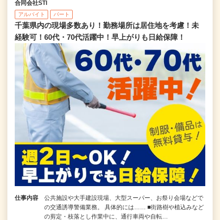
合同会社STI
アルバイト
パート
千葉県内の現場多数あり！勤務場所は居住地を考慮！未
経験可！60代・70代活躍中！早上がりも日給保障！
仕事内容
公共施設や大手建設現場、大型スーパー、お祭り会場などで
の交通誘導警備業務。 具体的には…… ■街路樹や植込みなど
の剪定・枝落とし作業中に、通行車両や自転…