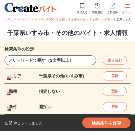
後で見る
閲覧履歴
会員登録
メニュー
クリエイトバイト・パート求人TOP
＞
千葉県
＞
千葉県その他
＞
千葉県いすみ市
＞
千葉県いすみ市
千葉県いすみ市・その他のバイト・求人情報
検索条件の設定
絞り込む
エリア
千葉県その他(いすみ市)
選択
職種
指定しない
選択
条件
週払い
選択
2
検索条件を保存
全
件ヒットしました