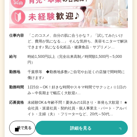
仕事内容
「このコスメ、自分の肌に合うかな？」「試してみたいけ
ど、費用が気になる…」 そんな気持ち、美容モニターで解決
できます♪ 気になる化粧品・健康食品・サプリメン…
給与
時給1,500円以上（完全出来高制／時間額1,500円～5,000
円）
勤務地
千葉県等 ◆勤務地多数♪ご自宅やお近くの店舗で間時間に
働けます♪
勤務時間
1日5分～OK！好きな時間やスキマ時間でサクッと♪ ☆1日の
み～中長期まで幅広く大歓迎♪…
応募資格
未経験OK＆年齢不問！夏休みの1回きり・単発も大歓迎！ ★
会社員・派遣社員・契約社員・個人事業主・パート・アルバ
イト・主婦（夫）・フリーターなど、20代～50代…
詳細を見る
後で見る