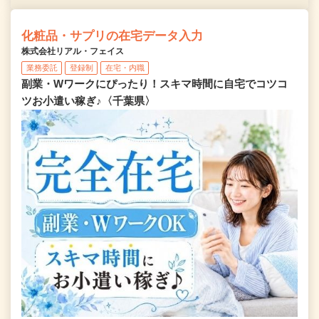
化粧品・サプリの在宅データ入力
株式会社リアル・フェイス
業務委託
登録制
在宅・内職
副業・Wワークにぴったり！スキマ時間に自宅でコツコ
ツお小遣い稼ぎ♪〈千葉県〉