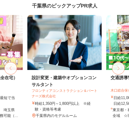
千葉県のピックアップPR求人
完全在宅）
設計変更・建築中オプションコン
交通誘導
サルタント
木口総合保
フロンティアコンストラクション＆パート
ナーズ株式会社
、最短で当
日給11,
！
時給1,350円～1,800円以上 ※経
日給12,5
験・資格等考慮
 埼玉県
東京都・
可能（...
千葉県内のモデルルーム
全域 ☆