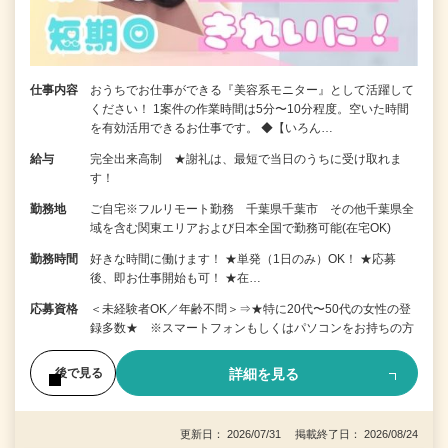
仕事内容
おうちでお仕事ができる『美容系モニター』として活躍して
ください！ 1案件の作業時間は5分〜10分程度。空いた時間
を有効活用できるお仕事です。 ◆【いろん…
給与
完全出来高制 ★謝礼は、最短で当日のうちに受け取れま
す！
勤務地
ご自宅※フルリモート勤務 千葉県千葉市 その他千葉県全
域を含む関東エリアおよび日本全国で勤務可能(在宅OK)
勤務時間
好きな時間に働けます！ ★単発（1日のみ）OK！ ★応募
後、即お仕事開始も可！ ★在…
応募資格
＜未経験者OK／年齢不問＞⇒★特に20代〜50代の女性の登
録多数★ ※スマートフォンもしくはパソコンをお持ちの方
詳細を見る
後で見る
更新日： 2026/07/31 掲載終了日： 2026/08/24