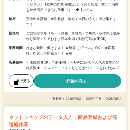
ください！ 1案件の作業時間は5分〜10分程度。空いた時間
を有効活用できるお仕事です。 ◆【いろん…
給与
完全出来高制 ★謝礼は、最短で当日のうちに受け取れま
す！
勤務地
ご自宅※フルリモート勤務 茨城県・群馬県・栃木県全域を
含む関東エリアおよび日本全国で勤務可能(在宅OK)
勤務時間
好きな時間に働けます！ ★単発（1日のみ）OK！ ★応募
後、即お仕事開始も可！ ★在…
応募資格
＜未経験者OK／年齢不問＞⇒★特に20代〜50代の女性の登
録多数★ ※スマートフォンもしくはパソコンをお持ちの方
詳細を見る
後で見る
更新日： 2026/07/31 掲載終了日： 2026/08/24
ネットショップのデータ入力・商品登録および発
送軽作業