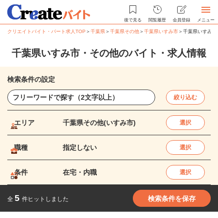
後で見る
閲覧履歴
会員登録
メニュー
クリエイトバイト・パート求人TOP
＞
千葉県
＞
千葉県その他
＞
千葉県いすみ市
＞
千葉県いすみ市
千葉県いすみ市・その他のバイト・求人情報
検索条件の設定
絞り込む
エリア
千葉県その他(いすみ市)
選択
職種
指定しない
選択
条件
在宅・内職
選択
5
検索条件を保存
全
件ヒットしました