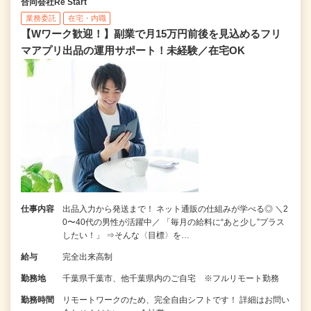
合同会社Re Start
業務委託
在宅・内職
【Wワーク歓迎！】副業で月15万円前後を見込めるフリ
マアプリ出品の運用サポート！未経験／在宅OK
仕事内容
出品入力から発送まで！ ネット通販の仕組みが学べる◎ ＼2
0〜40代の男性が活躍中／ 「毎月の給料に“あと少し”プラス
したい！」 ⇒そんな〈目標〉を…
給与
完全出来高制
勤務地
千葉県千葉市、他千葉県内のご自宅 ※フルリモート勤務
勤務時間
リモートワークのため、完全自由シフトです！ 詳細はお問い