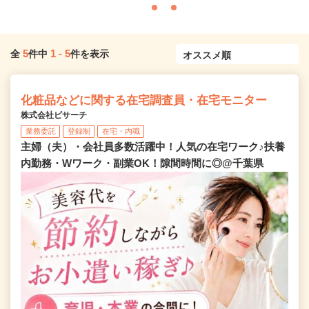
5
1
-
5
全
件中
件を表示
化粧品などに関する在宅調査員・在宅モニター
株式会社ビサーチ
業務委託
登録制
在宅・内職
主婦（夫）・会社員多数活躍中！人気の在宅ワーク♪扶養
内勤務・Wワーク・副業OK！隙間時間に◎@千葉県