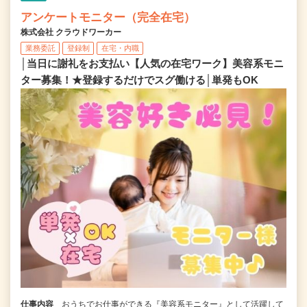
アンケートモニター（完全在宅）
株式会社 クラウドワーカー
業務委託
登録制
在宅・内職
│当日に謝礼をお支払い【人気の在宅ワーク】美容系モニ
ター募集！★登録するだけでスグ働ける│単発もOK
仕事内容
おうちでお仕事ができる『美容系モニター』として活躍して