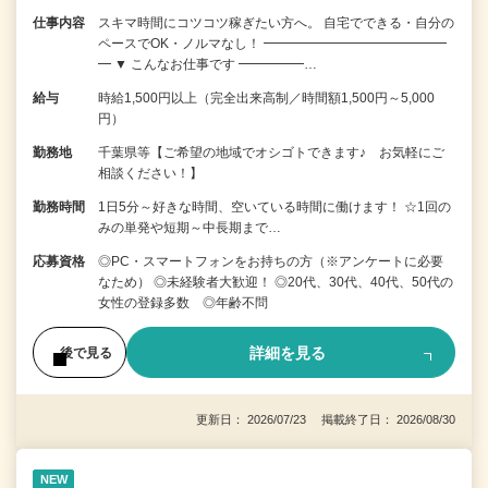
仕事内容
スキマ時間にコツコツ稼ぎたい方へ。 自宅でできる・自分の
ペースでOK・ノルマなし！ ━━━━━━━━━━━━━━
━ ▼ こんなお仕事です ━━━━━…
給与
時給1,500円以上（完全出来高制／時間額1,500円～5,000
円）
勤務地
千葉県等【ご希望の地域でオシゴトできます♪ お気軽にご
相談ください！】
勤務時間
1日5分～好きな時間、空いている時間に働けます！ ☆1回の
みの単発や短期～中長期まで…
応募資格
◎PC・スマートフォンをお持ちの方（※アンケートに必要
なため） ◎未経験者大歓迎！ ◎20代、30代、40代、50代の
女性の登録多数 ◎年齢不問
詳細を見る
後で見る
更新日： 2026/07/23 掲載終了日： 2026/08/30
NEW