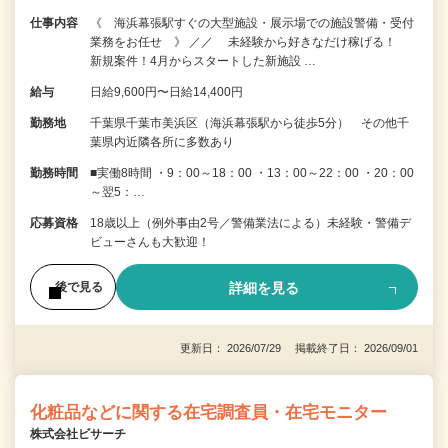
仕事内容
《 海浜幕張駅すぐの大型施設・展示場での施設警備・受付
業務をお任せ 》 ／／ 未経験から好きなだけ稼げる！
新規案件！4月からスタートした新施設 …
給与
日給9,600円〜日給14,400円
勤務地
千葉県千葉市美浜区（海浜幕張駅から徒歩5分） その他千
葉県内近隣各所に多数あり
勤務時間
■実働8時間 ・9：00～18：00 ・13：00～22：00 ・20：00
～翌5：…
応募資格
18歳以上（例外事由2号／警備業法による）未経験・警備デ
ビューさんも大歓迎！
詳細を見る
後で見る
更新日： 2026/07/29 掲載終了日： 2026/09/01
化粧品などに関する在宅調査員・在宅モニター
株式会社ビサーチ