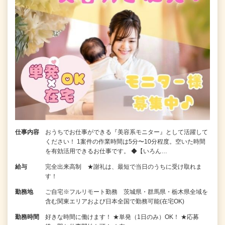
仕事内容
おうちでお仕事ができる『美容系モニター』として活躍して
ください！ 1案件の作業時間は5分〜10分程度。空いた時間
を有効活用できるお仕事です。 ◆【いろん…
給与
完全出来高制 ★謝礼は、最短で当日のうちに受け取れま
す！
勤務地
ご自宅※フルリモート勤務 茨城県・群馬県・栃木県全域を
含む関東エリアおよび日本全国で勤務可能(在宅OK)
勤務時間
好きな時間に働けます！ ★単発（1日のみ）OK！ ★応募