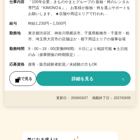
仕事内容
「100年企業」きものやまとグループの 振袖・袴のレンタル
専門店『KIMONO＆』。 お客様が振袖・袴を選ぶサポートを
お願いします。 ★店舗や周辺エリアで行われ…
給与
時給1,230円～1,500円
勤務地
東京都渋谷区、神奈川県横浜市、千葉県船橋市・千葉市・柏
市、埼玉県大宮市の店舗ほか・都下周辺エリアの催事会場
勤務時間
9：00～18：00(実働8時間) ※日により相談可能 ★土日祝
のみ（催事開催の時期限定）…
応募資格
接客・販売経験者歓迎／未経験の方もOK
詳細を見る
後で見る
更新日： 2026/03/27 掲載終了日： 2027/03/05
1
気になる求人は