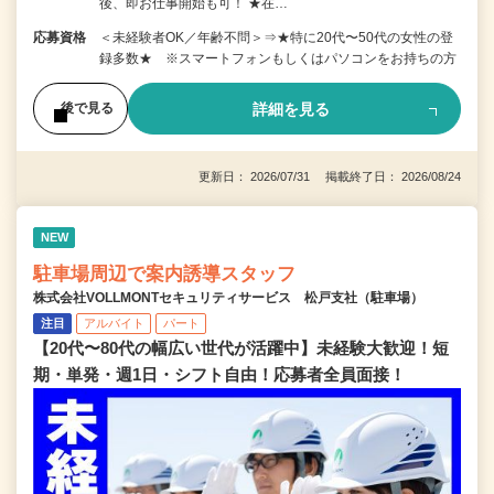
後、即お仕事開始も可！ ★在…
応募資格
＜未経験者OK／年齢不問＞⇒★特に20代〜50代の女性の登
録多数★ ※スマートフォンもしくはパソコンをお持ちの方
詳細を見る
後で見る
更新日： 2026/07/31 掲載終了日： 2026/08/24
NEW
駐車場周辺で案内誘導スタッフ
株式会社VOLLMONTセキュリティサービス 松戸支社（駐車場）
注目
アルバイト
パート
【20代〜80代の幅広い世代が活躍中】未経験大歓迎！短
期・単発・週1日・シフト自由！応募者全員面接！