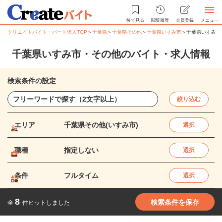
後で見る
閲覧履歴
会員登録
メニュー
クリエイトバイト・パート求人TOP
＞
千葉県
＞
千葉県その他
＞
千葉県いすみ市
＞
千葉県いすみ市
千葉県いすみ市・その他のバイト・求人情報
検索条件の設定
絞り込む
エリア
千葉県その他(いすみ市)
選択
職種
指定しない
選択
条件
フルタイム
選択
8
検索条件を保存
全
件ヒットしました