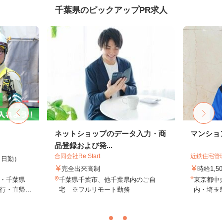
千葉県のピックアップPR求人
ネットショップのデータ入力・商
マンショ
品登録および発...
合同会社Re Start
近鉄住宅管
0円（日勤）
完全出来高制
時給1,
・千葉県
千葉県千葉市、他千葉県内のご自
東京都中
・直帰...
宅 ※フルリモート勤務
内・埼玉