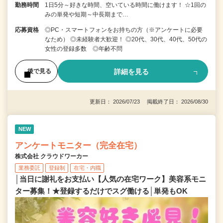
勤務時間
1日5分～好きな時間、空いている時間に働けます！ ☆1回の
みの単発や短期～中長期まで…
応募資格
◎PC・スマートフォンをお持ちの方（※アンケートに必要
なため） ◎未経験者大歓迎！ ◎20代、30代、40代、50代の
女性の登録多数 ◎年齢不問
詳細を見る
後で見る
更新日： 2026/07/23 掲載終了日： 2026/08/30
NEW
アンケートモニター（完全在宅）
株式会社 クラウドワーカー
業務委託
登録制
在宅・内職
│当日に謝礼をお支払い【人気の在宅ワーク】美容系モニ
ター募集！★登録するだけでスグ働ける│単発もOK