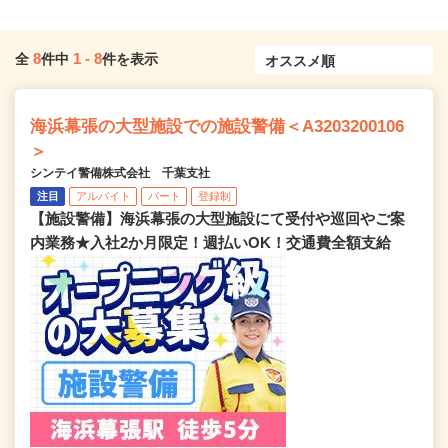
8
1
-
8
全
件中
件を表示
海浜幕張の大型施設での施設警備＜A3203200106
＞
シンテイ警備株式会社 千葉支社
注目
アルバイト
パート
登録制
【施設警備】海浜幕張の大型施設にて受付や巡回やご案
内業務★入社2か月限定！週払いOK！交通費全額支給