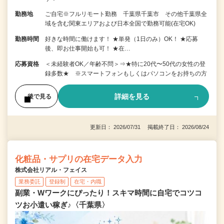
勤務地
ご自宅※フルリモート勤務 千葉県千葉市 その他千葉県全
域を含む関東エリアおよび日本全国で勤務可能(在宅OK)
勤務時間
好きな時間に働けます！ ★単発（1日のみ）OK！ ★応募
後、即お仕事開始も可！ ★在…
応募資格
＜未経験者OK／年齢不問＞⇒★特に20代〜50代の女性の登
録多数★ ※スマートフォンもしくはパソコンをお持ちの方
詳細を見る
後で見る
更新日： 2026/07/31 掲載終了日： 2026/08/24
化粧品・サプリの在宅データ入力
株式会社リアル・フェイス
業務委託
登録制
在宅・内職
副業・Wワークにぴったり！スキマ時間に自宅でコツコ
ツお小遣い稼ぎ♪〈千葉県〉