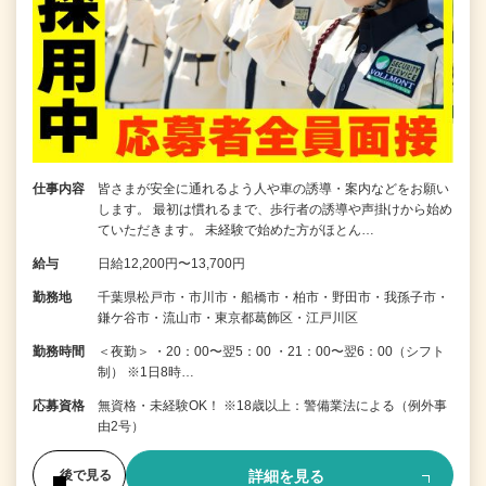
仕事内容
皆さまが安全に通れるよう人や車の誘導・案内などをお願い
します。 最初は慣れるまで、歩行者の誘導や声掛けから始め
ていただきます。 未経験で始めた方がほとん…
給与
日給12,200円〜13,700円
勤務地
千葉県松戸市・市川市・船橋市・柏市・野田市・我孫子市・
鎌ケ谷市・流山市・東京都葛飾区・江戸川区
勤務時間
＜夜勤＞ ・20：00〜翌5：00 ・21：00〜翌6：00（シフト
制） ※1日8時…
応募資格
無資格・未経験OK！ ※18歳以上：警備業法による（例外事
由2号）
詳細を見る
後で見る