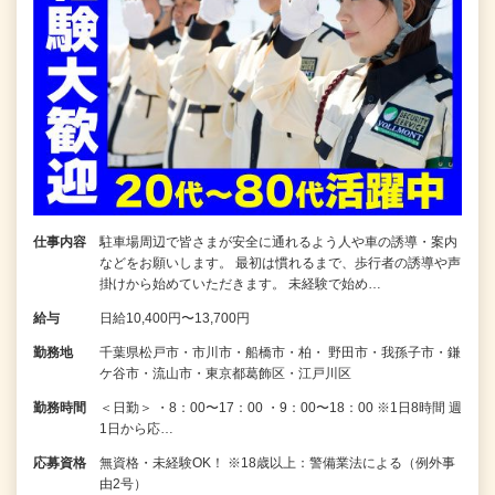
仕事内容
駐車場周辺で皆さまが安全に通れるよう人や車の誘導・案内
などをお願いします。 最初は慣れるまで、歩行者の誘導や声
掛けから始めていただきます。 未経験で始め…
給与
日給10,400円〜13,700円
勤務地
千葉県松戸市・市川市・船橋市・柏・ 野田市・我孫子市・鎌
ケ谷市・流山市・東京都葛飾区・江戸川区
勤務時間
＜日勤＞ ・8：00〜17：00 ・9：00〜18：00 ※1日8時間 週
1日から応…
応募資格
無資格・未経験OK！ ※18歳以上：警備業法による（例外事
由2号）