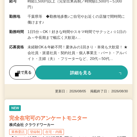
給与
時給1,500円以上（完全出来高制／時間額1,500円～5,000
円）
勤務地
千葉県等 ◆勤務地多数♪ご自宅やお近くの店舗で間時間に
働けます♪
勤務時間
1日5分～OK！好きな時間やスキマ時間でサクッと♪ ☆1日の
み～中長期まで幅広く大歓迎♪…
応募資格
未経験OK＆年齢不問！夏休みの1回きり・単発も大歓迎！ ★
会社員・派遣社員・契約社員・個人事業主・パート・アルバ
イト・主婦（夫）・フリーターなど、20代～50代…
詳細を見る
後で見る
更新日： 2026/08/05 掲載終了日： 2026/08/30
NEW
完全在宅可のアンケートモニター
株式会社 クラウドワーカー
業務委託
登録制
在宅・内職