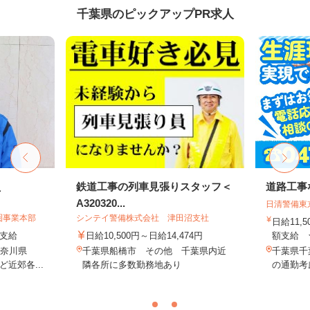
千葉県のピックアップPR求人
員
鉄道工事の列車見張りスタッフ＜
道路工事
A320320...
日清警備東
圏事業本部
シンテイ警備株式会社 津田沼支社
日給11,
額支給
日給10,500円～日給14,474円
額支給 ★
神奈川県
千葉県船橋市 その他 千葉県内近
千葉県千
近郊各...
隣各所に多数勤務地あり
の通勤考