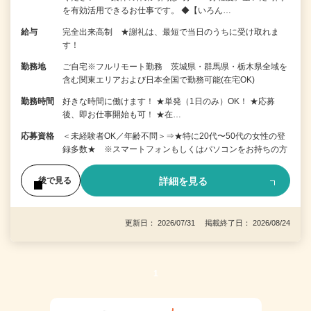
を有効活用できるお仕事です。 ◆【いろん…
給与
完全出来高制 ★謝礼は、最短で当日のうちに受け取れま
す！
勤務地
ご自宅※フルリモート勤務 茨城県・群馬県・栃木県全域を
含む関東エリアおよび日本全国で勤務可能(在宅OK)
勤務時間
好きな時間に働けます！ ★単発（1日のみ）OK！ ★応募
後、即お仕事開始も可！ ★在…
応募資格
＜未経験者OK／年齢不問＞⇒★特に20代〜50代の女性の登
録多数★ ※スマートフォンもしくはパソコンをお持ちの方
詳細を見る
後で見る
更新日： 2026/07/31 掲載終了日： 2026/08/24
1