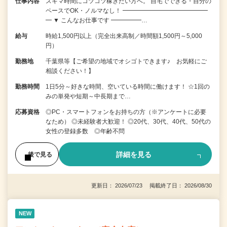
仕事内容
スキマ時間にコツコツ稼ぎたい方へ。 自宅でできる・自分の
ペースでOK・ノルマなし！ ━━━━━━━━━━━━━━
━ ▼ こんなお仕事です ━━━━━…
給与
時給1,500円以上（完全出来高制／時間額1,500円～5,000
円）
勤務地
千葉県等【ご希望の地域でオシゴトできます♪ お気軽にご
相談ください！】
勤務時間
1日5分～好きな時間、空いている時間に働けます！ ☆1回の
みの単発や短期～中長期まで…
応募資格
◎PC・スマートフォンをお持ちの方（※アンケートに必要
なため） ◎未経験者大歓迎！ ◎20代、30代、40代、50代の
女性の登録多数 ◎年齢不問
詳細を見る
後で見る
更新日： 2026/07/23 掲載終了日： 2026/08/30
NEW