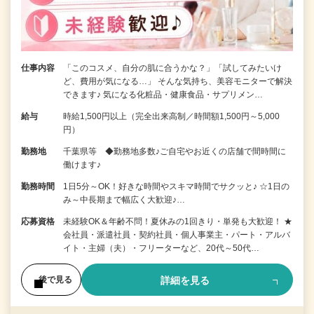
仕事内容
「このコスメ、自分の肌に合うかな？」「試してみたいけ
ど、費用が気になる…」 そんな気持ち、美容モニターで解決
できます♪ 気になる化粧品・健康食品・サプリメン…
給与
時給1,500円以上（完全出来高制／時間額1,500円～5,000
円）
勤務地
千葉県等 ◆勤務地多数♪ご自宅やお近くの店舗で間時間に
働けます♪
勤務時間
1日5分～OK！好きな時間やスキマ時間でサクッと♪ ☆1日の
み～中長期まで幅広く大歓迎♪…
応募資格
未経験OK＆年齢不問！夏休みの1回きり・単発も大歓迎！ ★
会社員・派遣社員・契約社員・個人事業主・パート・アルバ
イト・主婦（夫）・フリーターなど、20代～50代…
詳細を見る
後で見る