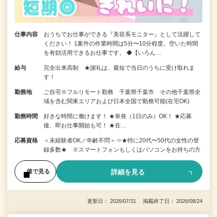
仕事内容
おうちでお仕事ができる『美容系モニター』として活躍して
ください！ 1案件の作業時間は5分〜10分程度。空いた時間
を有効活用できるお仕事です。 ◆【いろん…
給与
完全出来高制 ★謝礼は、最短で当日のうちに受け取れま
す！
勤務地
ご自宅※フルリモート勤務 千葉県千葉市 その他千葉県全
域を含む関東エリアおよび日本全国で勤務可能(在宅OK)
勤務時間
好きな時間に働けます！ ★単発（1日のみ）OK！ ★応募
後、即お仕事開始も可！ ★在…
応募資格
＜未経験者OK／年齢不問＞⇒★特に20代〜50代の女性の登
録多数★ ※スマートフォンもしくはパソコンをお持ちの方
詳細を見る
後で見る
更新日： 2026/07/31 掲載終了日： 2026/08/24