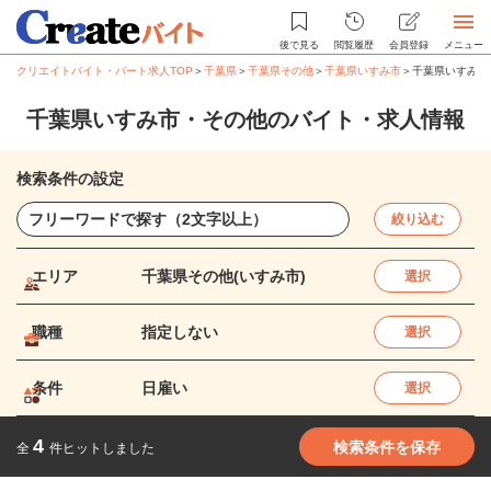
後で見る
閲覧履歴
会員登録
メニュー
クリエイトバイト・パート求人TOP
＞
千葉県
＞
千葉県その他
＞
千葉県いすみ市
＞
千葉県いすみ市
千葉県いすみ市・その他のバイト・求人情報
検索条件の設定
絞り込む
エリア
千葉県その他(いすみ市)
選択
職種
指定しない
選択
条件
日雇い
選択
4
検索条件を保存
全
件ヒットしました