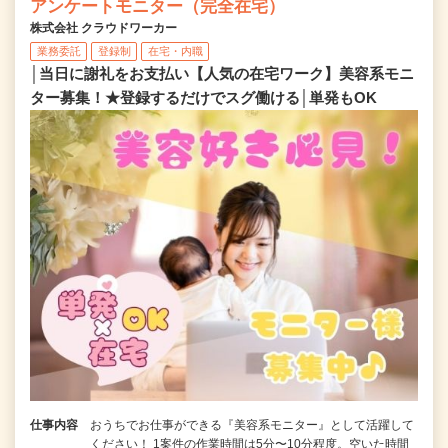
アンケートモニター（完全在宅）
株式会社 クラウドワーカー
業務委託
登録制
在宅・内職
│当日に謝礼をお支払い【人気の在宅ワーク】美容系モニ
ター募集！★登録するだけでスグ働ける│単発もOK
仕事内容
おうちでお仕事ができる『美容系モニター』として活躍して
ください！ 1案件の作業時間は5分〜10分程度。空いた時間