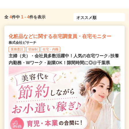
4
1
-
4
全
件中
件を表示
化粧品などに関する在宅調査員・在宅モニター
株式会社ビサーチ
業務委託
登録制
在宅・内職
主婦（夫）・会社員多数活躍中！人気の在宅ワーク♪扶養
内勤務・Wワーク・副業OK！隙間時間に◎@千葉県