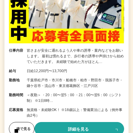
仕事内容
皆さまが安全に通れるよう人や車の誘導・案内などをお願い
します。 最初は慣れるまで、歩行者の誘導や声掛けから始め
ていただきます。 未経験で始めた方がほとん…
給与
日給12,200円〜13,700円
勤務地
千葉県松戸市・市川市・船橋市・柏市・野田市・我孫子市・
鎌ケ谷市・流山市・東京都葛飾区・江戸川区
勤務時間
＜夜勤＞ ・20：00〜翌5：00 ・21：00〜翌6：00（シフト
制） ※1日8時…
応募資格
無資格・未経験OK！ ※18歳以上：警備業法による（例外事
由2号）
詳細を見る
後で見る