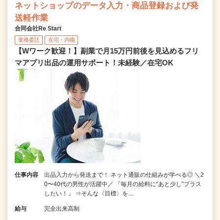
ネットショップのデータ入力・商品登録および発
送軽作業
合同会社Re Start
業務委託
在宅・内職
【Wワーク歓迎！】副業で月15万円前後を見込めるフリ
マアプリ出品の運用サポート！未経験／在宅OK
仕事内容
出品入力から発送まで！ ネット通販の仕組みが学べる◎ ＼2
0〜40代の男性が活躍中／ 「毎月の給料に“あと少し”プラス
したい！」 ⇒そんな〈目標〉を…
給与
完全出来高制