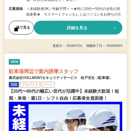
応募資格
＜未経験者OK／年齢不問＞⇒★特に20代〜50代の女性の登
録多数★ ※スマートフォンもしくはパソコンをお持ちの方
詳細を見る
後で見る
更新日： 2026/07/31 掲載終了日： 2026/08/24
NEW
駐車場周辺で案内誘導スタッフ
株式会社VOLLMONTセキュリティサービス 松戸支社（駐車場）
注目
アルバイト
パート
【20代〜80代の幅広い世代が活躍中】未経験大歓迎！短
期・単発・週1日・シフト自由！応募者全員面接！