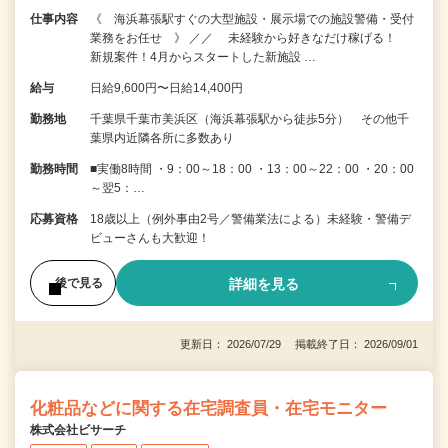
仕事内容
《 海浜幕張駅すぐの大型施設・展示場での施設警備・受付
業務をお任せ 》 ／／ 未経験から好きなだけ稼げる！
新規案件！4月からスタートした新施設 …
給与
日給9,600円〜日給14,400円
勤務地
千葉県千葉市美浜区（海浜幕張駅から徒歩5分） その他千
葉県内近隣各所に多数あり
勤務時間
■実働8時間 ・9：00～18：00 ・13：00～22：00 ・20：00
～翌5：…
応募資格
18歳以上（例外事由2号／警備業法による）未経験・警備デ
ビューさんも大歓迎！
詳細を見る
後で見る
更新日： 2026/07/29 掲載終了日： 2026/09/01
化粧品などに関する在宅調査員・在宅モニター
株式会社ビサーチ