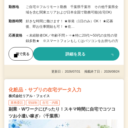
勤務地
ご自宅※フルリモート勤務 千葉県千葉市 その他千葉県全
域を含む関東エリアおよび日本全国で勤務可能(在宅OK)
勤務時間
好きな時間に働けます！ ★単発（1日のみ）OK！ ★応募
後、即お仕事開始も可！ ★在…
応募資格
＜未経験者OK／年齢不問＞⇒★特に20代〜50代の女性の登
録多数★ ※スマートフォンもしくはパソコンをお持ちの方
詳細を見る
後で見る
更新日： 2026/07/31 掲載終了日： 2026/08/24
化粧品・サプリの在宅データ入力
株式会社リアル・フェイス
業務委託
登録制
在宅・内職
副業・Wワークにぴったり！スキマ時間に自宅でコツコ
ツお小遣い稼ぎ♪〈千葉県〉