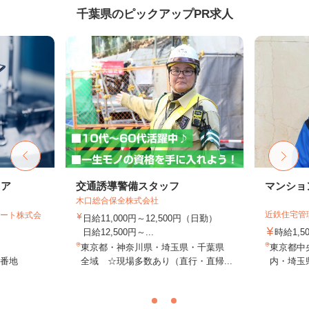
千葉県のピックアップPR求人
ニア
交通誘導警備スタッフ
マンショ
木口総合保全株式会社
近鉄住宅管
ポート株式会
日給11,000円～12,500円（日勤）
日給12,500円～...
時給1,
東京都・神奈川県・埼玉県・千葉県
東京都中
6番地
全域 ☆現場多数あり（直行・直帰...
内・埼玉