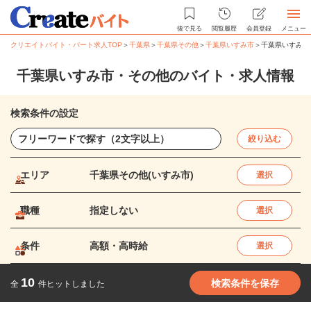
後で見る
閲覧履歴
会員登録
メニュー
クリエイトバイト・パート求人TOP
＞
千葉県
＞
千葉県その他
＞
千葉県いすみ市
＞
千葉県いすみ市
千葉県いすみ市・その他のバイト・求人情報
検索条件の設定
絞り込む
エリア
千葉県その他(いすみ市)
選択
職種
指定しない
選択
条件
高額・高時給
選択
10
検索条件を保存
全
件ヒットしました