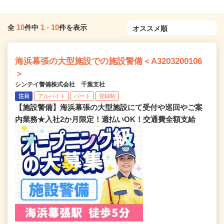
10
1
-
10
全
件中
件を表示
海浜幕張の大型施設での施設警備＜A3203200106
＞
シンテイ警備株式会社 千葉支社
注目
アルバイト
パート
登録制
【施設警備】海浜幕張の大型施設にて受付や巡回やご案
内業務★入社2か月限定！週払いOK！交通費全額支給