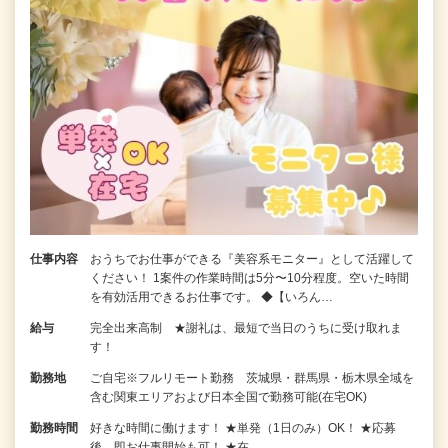
仕事内容
おうちでお仕事ができる『美容系モニター』として活躍して
ください！ 1案件の作業時間は5分〜10分程度。空いた時間
を有効活用できるお仕事です。 ◆【いろん…
給与
完全出来高制 ★謝礼は、最短で当日のうちに受け取れま
す！
勤務地
ご自宅※フルリモート勤務 茨城県・群馬県・栃木県全域を
含む関東エリアおよび日本全国で勤務可能(在宅OK)
勤務時間
好きな時間に働けます！ ★単発（1日のみ）OK！ ★応募
後、即お仕事開始も可！ ★在…