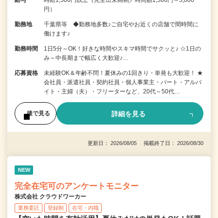
給与
時給1,500円以上（完全出来高制／時間額1,500円～5,000
円）
勤務地
千葉県等 ◆勤務地多数♪ご自宅やお近くの店舗で間時間に
働けます♪
勤務時間
1日5分～OK！好きな時間やスキマ時間でサクッと♪ ☆1日の
み～中長期まで幅広く大歓迎♪…
応募資格
未経験OK＆年齢不問！夏休みの1回きり・単発も大歓迎！ ★
会社員・派遣社員・契約社員・個人事業主・パート・アルバ
イト・主婦（夫）・フリーターなど、20代～50代…
詳細を見る
後で見る
更新日： 2026/08/05 掲載終了日： 2026/08/30
NEW
完全在宅可のアンケートモニター
株式会社 クラウドワーカー
業務委託
登録制
在宅・内職