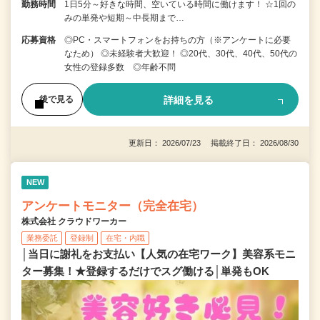
勤務時間
1日5分～好きな時間、空いている時間に働けます！ ☆1回の
みの単発や短期～中長期まで…
応募資格
◎PC・スマートフォンをお持ちの方（※アンケートに必要
なため） ◎未経験者大歓迎！ ◎20代、30代、40代、50代の
女性の登録多数 ◎年齢不問
詳細を見る
後で見る
更新日： 2026/07/23 掲載終了日： 2026/08/30
NEW
アンケートモニター（完全在宅）
株式会社 クラウドワーカー
業務委託
登録制
在宅・内職
│当日に謝礼をお支払い【人気の在宅ワーク】美容系モニ
ター募集！★登録するだけでスグ働ける│単発もOK