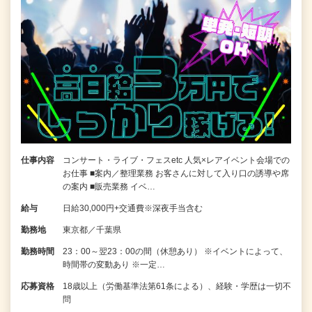
仕事内容
コンサート・ライブ・フェスetc 人気×レアイベント会場での
お仕事 ■案内／整理業務 お客さんに対して入り口の誘導や席
の案内 ■販売業務 イベ…
給与
日給30,000円+交通費※深夜手当含む
勤務地
東京都／千葉県
勤務時間
23：00～翌23：00の間（休憩あり） ※イベントによって、
時間帯の変動あり ※一定…
応募資格
18歳以上（労働基準法第61条による）、経験・学歴は一切不
問