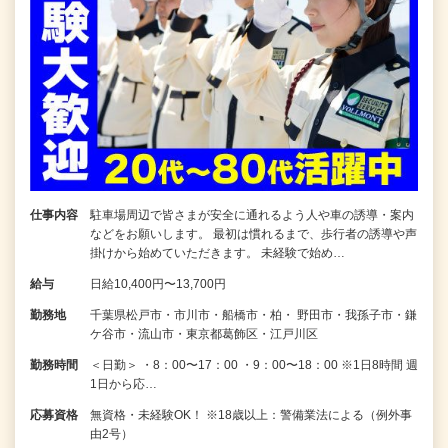
仕事内容
駐車場周辺で皆さまが安全に通れるよう人や車の誘導・案内
などをお願いします。 最初は慣れるまで、歩行者の誘導や声
掛けから始めていただきます。 未経験で始め…
給与
日給10,400円〜13,700円
勤務地
千葉県松戸市・市川市・船橋市・柏・ 野田市・我孫子市・鎌
ケ谷市・流山市・東京都葛飾区・江戸川区
勤務時間
＜日勤＞ ・8：00〜17：00 ・9：00〜18：00 ※1日8時間 週
1日から応…
応募資格
無資格・未経験OK！ ※18歳以上：警備業法による（例外事
由2号）