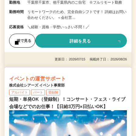
勤務地
千葉県千葉市、他千葉県内のご自宅 ※フルリモート勤務
勤務時間
リモートワークのため、完全自由シフトです！ 詳細はお問い
合わせください。 ＜会社営…
応募資格
＼経験・資格・学歴いっさい不問！／
詳細を見る
後で見る
更新日： 2026/07/15 掲載終了日： 2026/08/26
イベントの運営サポート
株式会社シアーズ イベント事業部
アルバイト
パート
登録制
短期・単発OK（登録制）！コンサート・フェス・ライブ
会場などでのお仕事！【日給3万円×日払いOK】