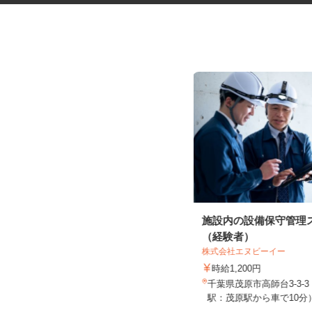
鉄道工事の列車見張りスタッフ
施設内の設備保守管理
＜A320320...
（経験者）
シンテイ警備株式会社 津田沼支社
株式会社エヌビーイー
日給10,500円～日給14,474円
時給1,200円
千葉県船橋市 その他 千葉県内近
千葉県茂原市高師台3-3