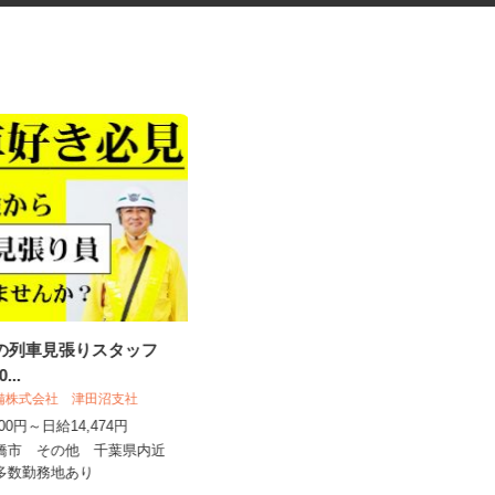
事の列車見張りスタッフ
施設内の設備保守管理スタッフ
20...
（経験者）
警備株式会社 津田沼支社
株式会社エヌビーイー
,500円～日給14,474円
時給1,200円
船橋市 その他 千葉県内近
千葉県茂原市高師台3-3-3（最寄り