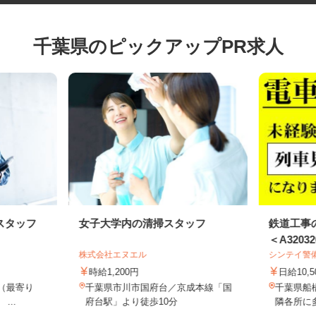
千葉県のピックアップPR求人
スタッフ
女子大学内の清掃スタッフ
鉄道工
＜A3203
株式会社エヌエル
シンテイ
時給1,200円
日給10
-3（最寄り
千葉県市川市国府台／京成本線「国
千葉県