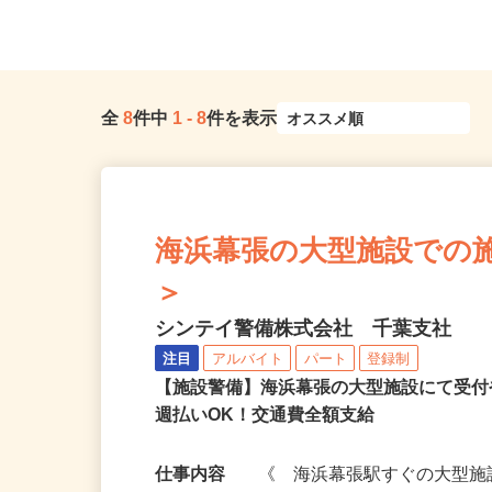
隣各所に多数勤務地あり
駅：茂原駅から車で10分） 
全
8
件中
1
-
8
件を表示
海浜幕張の大型施設での施設警
＞
シンテイ警備株式会社 千葉支社
注目
アルバイト
パート
登録制
【施設警備】海浜幕張の大型施設にて受
週払いOK！交通費全額支給