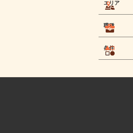
エリア
職種
条件