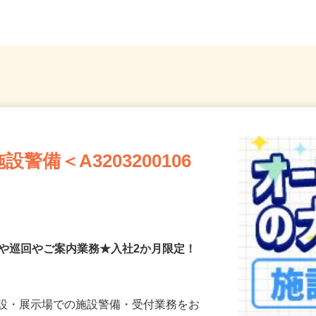
...
府台駅」より徒歩10分
隣各所
備＜A3203200106
付や巡回やご案内業務★入社2か月限定！