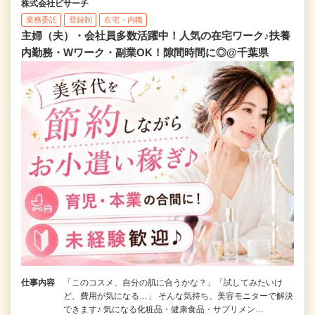
株式会社ビサーチ
業務委託
登録制
在宅・内職
主婦（夫）・会社員多数活躍中！人気の在宅ワーク♪扶養
内勤務・Wワーク・副業OK！隙間時間に◎@千葉県
仕事内容
「このコスメ、自分の肌に合うかな？」「試してみたいけ
ど、費用が気になる…」 そんな気持ち、美容モニターで解決
できます♪ 気になる化粧品・健康食品・サプリメン…