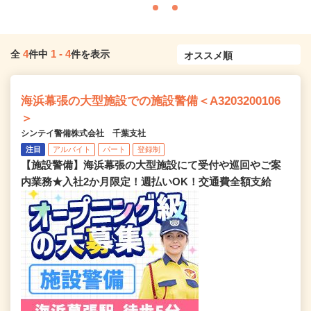
4
1
-
4
全
件中
件を表示
海浜幕張の大型施設での施設警備＜A3203200106
＞
シンテイ警備株式会社 千葉支社
注目
アルバイト
パート
登録制
【施設警備】海浜幕張の大型施設にて受付や巡回やご案
内業務★入社2か月限定！週払いOK！交通費全額支給