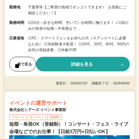
勤務地
千葉県等【ご希望の地域でオシゴトできます♪ お気軽にご
相談ください！】
勤務時間
1日5分～好きな時間、空いている時間に働けます！ ☆1回の
みの単発や短期～中長期まで…
応募資格
◎PC・スマートフォンをお持ちの方（※アンケートに必要
なため） ◎未経験者大歓迎！ ◎20代、30代、40代、50代の
女性の登録多数 ◎年齢不問
詳細を見る
後で見る
更新日： 2026/07/23 掲載終了日： 2026/08/30
イベントの運営サポート
株式会社シアーズ イベント事業部
アルバイト
パート
登録制
短期・単発OK（登録制）！コンサート・フェス・ライブ
会場などでのお仕事！【日給3万円×日払いOK】