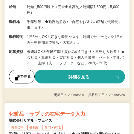
給与
時給1,500円以上（完全出来高制／時間額1,500円～5,000
円）
勤務地
千葉県等 ◆勤務地多数♪ご自宅やお近くの店舗で間時間に
働けます♪
勤務時間
1日5分～OK！好きな時間やスキマ時間でサクッと♪ ☆1日の
み～中長期まで幅広く大歓迎♪…
応募資格
未経験OK＆年齢不問！夏休みの1回きり・単発も大歓迎！ ★
会社員・派遣社員・契約社員・個人事業主・パート・アルバ
イト・主婦（夫）・フリーターなど、20代～50代…
詳細を見る
後で見る
更新日： 2026/08/05 掲載終了日： 2026/08/30
化粧品・サプリの在宅データ入力
株式会社リアル・フェイス
業務委託
登録制
在宅・内職