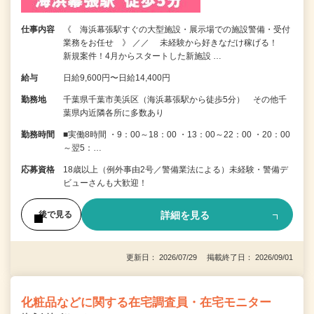
仕事内容
《 海浜幕張駅すぐの大型施設・展示場での施設警備・受付
業務をお任せ 》 ／／ 未経験から好きなだけ稼げる！
新規案件！4月からスタートした新施設 …
給与
日給9,600円〜日給14,400円
勤務地
千葉県千葉市美浜区（海浜幕張駅から徒歩5分） その他千
葉県内近隣各所に多数あり
勤務時間
■実働8時間 ・9：00～18：00 ・13：00～22：00 ・20：00
～翌5：…
応募資格
18歳以上（例外事由2号／警備業法による）未経験・警備デ
ビューさんも大歓迎！
詳細を見る
後で見る
更新日： 2026/07/29 掲載終了日： 2026/09/01
化粧品などに関する在宅調査員・在宅モニター