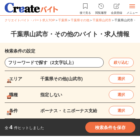
後で見る
閲覧履歴
会員登録
メニュー
クリエイトバイト・パート求人TOP
＞
千葉県
＞
千葉県その他
＞
千葉県山武市
＞
千葉県山武市・そ
千葉県山武市・その他のバイト・求人情報
検索条件の設定
絞り込む
エリア
千葉県その他(山武市)
選択
職種
指定しない
選択
条件
ボーナス・ミニボーナス支給
選択
4
検索条件を保存
全
件ヒットしました