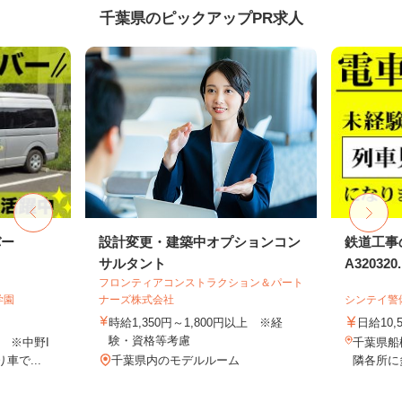
千葉県のピックアップPR求人
バー
設計変更・建築中オプションコン
鉄道工事
サルタント
A320320..
フロンティアコンストラクション＆パート
学園
ナーズ株式会社
シンテイ警
時給1,350円～1,800円以上 ※経
日給10,
験・資格等考慮
 ※中野I
千葉県船
車で...
千葉県内のモデルルーム
隣各所に