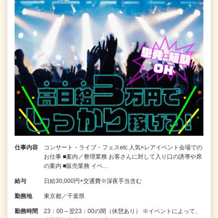
仕事内容
コンサート・ライブ・フェスetc 人気×レアイベント会場での
お仕事 ■案内／整理業務 お客さんに対して入り口の誘導や席
の案内 ■販売業務 イベ…
給与
日給30,000円+交通費※深夜手当含む
勤務地
東京都／千葉県
勤務時間
23：00～翌23：00の間（休憩あり） ※イベントによって、