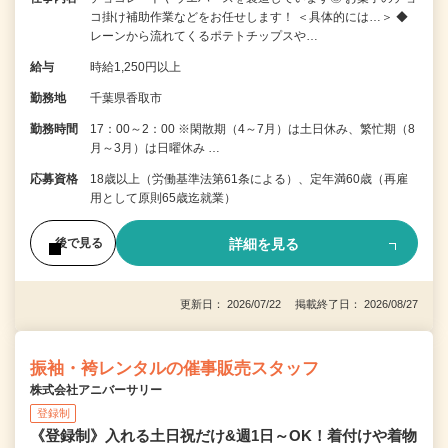
コ掛け補助作業などをお任せします！ ＜具体的には…＞ ◆
レーンから流れてくるポテトチップスや…
給与
時給1,250円以上
勤務地
千葉県香取市
勤務時間
17：00～2：00 ※閑散期（4～7月）は土日休み、繁忙期（8
月～3月）は日曜休み …
応募資格
18歳以上（労働基準法第61条による）、定年満60歳（再雇
用として原則65歳迄就業）
詳細を見る
後で見る
更新日： 2026/07/22 掲載終了日： 2026/08/27
振袖・袴レンタルの催事販売スタッフ
株式会社アニバーサリー
登録制
《登録制》入れる土日祝だけ&週1日～OK！着付けや着物