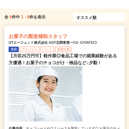
6
1
-
6
全
件中
件を表示
お菓子の製造補助スタッフ
UTエージェント株式会社 AGT北関東第一CU《JYAF1C》
注目
アルバイト
パート
派遣社員
【月収25万円可】軽作業◎食品工場での就業経験がある
方優遇！お菓子のチョコがけ・検品など♪夕勤！
仕事内容
チョコレートやウエハースを製造しています◎ お菓子のチョ