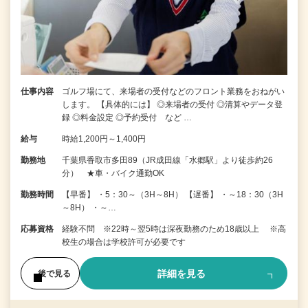
仕事内容
ゴルフ場にて、来場者の受付などのフロント業務をおねがい
します。 【具体的には】 ◎来場者の受付 ◎清算やデータ登
録 ◎料金設定 ◎予約受付 など …
給与
時給1,200円～1,400円
勤務地
千葉県香取市多田89（JR成田線「水郷駅」より徒歩約26
分） ★車・バイク通勤OK
勤務時間
【早番】 ・5：30～（3H～8H） 【遅番】 ・～18：30（3H
～8H） ・～…
応募資格
経験不問 ※22時～翌5時は深夜勤務のため18歳以上 ※高
校生の場合は学校許可が必要です
詳細を見る
後で見る