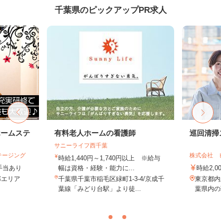
千葉県のピックアップPR求人
ホームステ
有料老人ホームの看護師
巡回清掃
サニーライフ西千葉
テージング
株式会社 
時給1,440円～1,740円以上 ※給与
＋手当あり
幅は資格・経験・能力に...
時給2,0
近郊エリア
千葉県千葉市稲毛区緑町1-3-4/京成千
東京都内
葉線「みどり台駅」より徒...
葉県内の