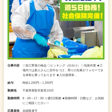
仕事内容
◇加工野菜の検品 ◇ピッキング（仕分け） ◇包装作業 ★工
場内では新人さんに目印をつけ、周りの先輩がフォローでき
る体制も整っております ★入社後簡単…
給与
時給1,200円～1,350円
勤務地
千葉県香取市新里1020
勤務時間
9：00～17：00 ☆週5日勤務 ★勤務時間・日数など、お気軽
にご相談ください！
応募資格
未経験者可