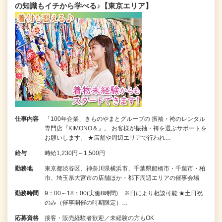
の知識もイチから学べる♪【東京エリア】
仕事内容
「100年企業」きものやまとグループの 振袖・袴のレンタル
専門店『KIMONO＆』。 お客様が振袖・袴を選ぶサポートを
お願いします。 ★店舗や周辺エリアで行われ…
給与
時給1,230円～1,500円
勤務地
東京都渋谷区、神奈川県横浜市、千葉県船橋市・千葉市・柏
市、埼玉県大宮市の店舗ほか・都下周辺エリアの催事会場
勤務時間
9：00～18：00(実働8時間) ※日により相談可能 ★土日祝
のみ（催事開催の時期限定）…
応募資格
接客・販売経験者歓迎／未経験の方もOK