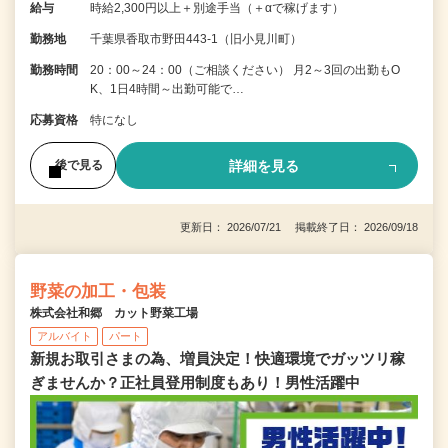
給与
時給2,300円以上＋別途手当（＋αで稼げます）
勤務地
千葉県香取市野田443-1（旧小見川町）
勤務時間
20：00～24：00（ご相談ください） 月2～3回の出勤もO
K、1日4時間～出勤可能で…
応募資格
特になし
詳細を見る
後で見る
更新日： 2026/07/21 掲載終了日： 2026/09/18
野菜の加工・包装
株式会社和郷 カット野菜工場
アルバイト
パート
新規お取引さまの為、増員決定！快適環境でガッツリ稼
ぎませんか？正社員登用制度もあり！男性活躍中