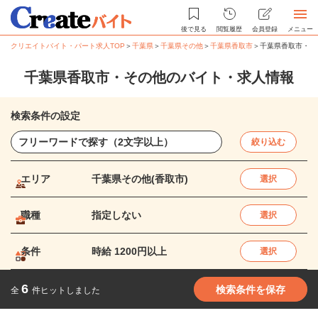
後で見る
閲覧履歴
会員登録
メニュー
クリエイトバイト・パート求人TOP
＞
千葉県
＞
千葉県その他
＞
千葉県香取市
＞
千葉県香取市・そ
千葉県香取市・その他のバイト・求人情報
検索条件の設定
絞り込む
エリア
千葉県その他(香取市)
選択
職種
指定しない
選択
条件
時給 1200円以上
選択
6
検索条件を保存
全
件ヒットしました