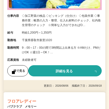
仕事内容
◇加工野菜の検品 ◇ピッキング（仕分け） ◇包装作業 ◇事
務作業：帳票の入力・整理、仕入れ材料のチェック、社内衛
生管理のチェック ☆簡単な入力ができればO…
給与
時給1,200円～1,350円
勤務地
千葉県香取市新里1020
勤務時間
9：00～17：00の間で3時間以上出来る方 ※AMだけ、PMだ
けOK ☆週1日～OK！…
応募資格
未経験者可
詳細を見る
後で見る
更新日： 2026/08/06 掲載終了日： 2026/09/18
フロアレディー
パブクラブ メモリー