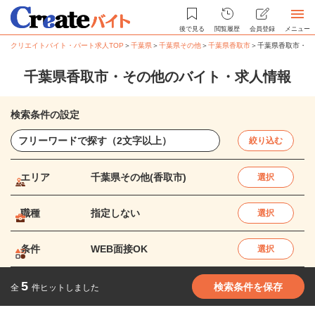
後で見る
閲覧履歴
会員登録
メニュー
クリエイトバイト・パート求人TOP
＞
千葉県
＞
千葉県その他
＞
千葉県香取市
＞
千葉県香取市・そ
千葉県香取市・その他のバイト・求人情報
検索条件の設定
絞り込む
エリア
千葉県その他(香取市)
選択
職種
指定しない
選択
条件
WEB面接OK
選択
5
検索条件を保存
全
件ヒットしました