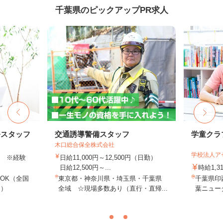
千葉県のピックアップPR求人
務スタッフ
交通誘導警備スタッフ
学童クラ
木口総合保全株式会社
学校法人ア
以上 ※経験
日給11,000円～12,500円（日勤）
日給12,500円～...
時給1,3
OK（全国
東京都・神奈川県・埼玉県・千葉県
千葉県印
し）
全域 ☆現場多数あり（直行・直帰...
葉ニュー