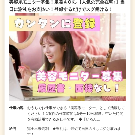
美容系モニター募集！単発もOK♪【人気の完全在宅♪】当
日に謝礼をお支払い！登録するだけでスグ働ける！
仕事内容
おうちでお仕事ができる『美容系モニター』として活躍して
ください！ 1案件の作業時間は5分〜10分程度。空いた時間
を有効活用できるお仕事です。 ◆【いろん…
給与
完全出来高制 ★謝礼は、最短で当日のうちに受け取れま
す！