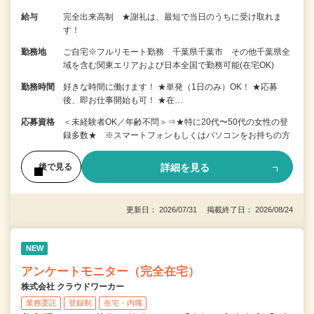
給与
完全出来高制 ★謝礼は、最短で当日のうちに受け取れま
す！
勤務地
ご自宅※フルリモート勤務 千葉県千葉市 その他千葉県全
域を含む関東エリアおよび日本全国で勤務可能(在宅OK)
勤務時間
好きな時間に働けます！ ★単発（1日のみ）OK！ ★応募
後、即お仕事開始も可！ ★在…
応募資格
＜未経験者OK／年齢不問＞⇒★特に20代〜50代の女性の登
録多数★ ※スマートフォンもしくはパソコンをお持ちの方
詳細を見る
後で見る
更新日： 2026/07/31 掲載終了日： 2026/08/24
NEW
アンケートモニター（完全在宅）
株式会社 クラウドワーカー
業務委託
登録制
在宅・内職