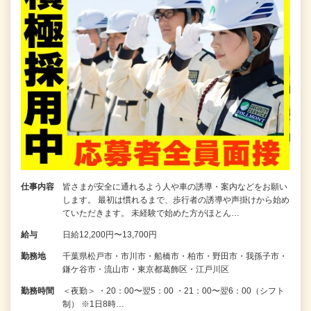
仕事内容
皆さまが安全に通れるよう人や車の誘導・案内などをお願い
します。 最初は慣れるまで、歩行者の誘導や声掛けから始め
ていただきます。 未経験で始めた方がほとん…
給与
日給12,200円〜13,700円
勤務地
千葉県松戸市・市川市・船橋市・柏市・野田市・我孫子市・
鎌ケ谷市・流山市・東京都葛飾区・江戸川区
勤務時間
＜夜勤＞ ・20：00〜翌5：00 ・21：00〜翌6：00（シフト
制） ※1日8時…