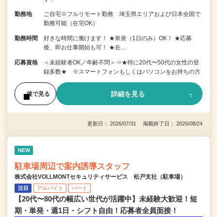
勤務地
ご自宅※フルリモート勤務 埼玉県エリアおよび日本全国で
勤務可能（在宅OK）
勤務時間
好きな時間に働けます！ ★単発（1日のみ）OK！ ★応募
後、即お仕事開始も可！ ★在…
応募資格
＜未経験者OK／年齢不問＞⇒★特に20代〜50代の女性の登
録多数★ ※スマートフォンもしくはパソコンをお持ちの方
詳細を見る
後で見る
更新日： 2026/07/31 掲載終了日： 2026/08/24
NEW
駐車場周辺で案内誘導スタッフ
株式会社VOLLMONTセキュリティサービス 松戸支社（駐車場）
注目
アルバイト
パート
【20代〜80代の幅広い世代が活躍中】未経験大歓迎！短
期・単発・週1日・シフト自由！応募者全員面接！