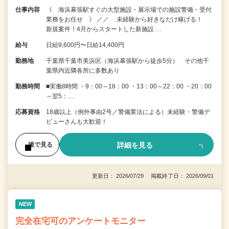
仕事内容
《 海浜幕張駅すぐの大型施設・展示場での施設警備・受付
業務をお任せ 》 ／／ 未経験から好きなだけ稼げる！
新規案件！4月からスタートした新施設 …
給与
日給9,600円〜日給14,400円
勤務地
千葉県千葉市美浜区（海浜幕張駅から徒歩5分） その他千
葉県内近隣各所に多数あり
勤務時間
■実働8時間 ・9：00～18：00 ・13：00～22：00 ・20：00
～翌5：…
応募資格
18歳以上（例外事由2号／警備業法による）未経験・警備デ
ビューさんも大歓迎！
詳細を見る
後で見る
更新日： 2026/07/29 掲載終了日： 2026/09/01
NEW
完全在宅可のアンケートモニター