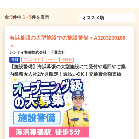
5
1
-
5
全
件中
件を表示
海浜幕張の大型施設での施設警備＜A3203200106
＞
シンテイ警備株式会社 千葉支社
注目
アルバイト
パート
登録制
【施設警備】海浜幕張の大型施設にて受付や巡回やご案
内業務★入社2か月限定！週払いOK！交通費全額支給