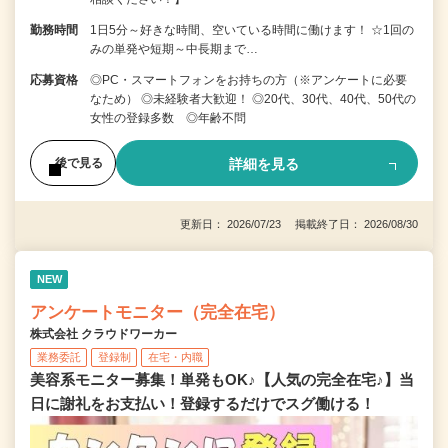
勤務時間
1日5分～好きな時間、空いている時間に働けます！ ☆1回の
みの単発や短期～中長期まで…
応募資格
◎PC・スマートフォンをお持ちの方（※アンケートに必要
なため） ◎未経験者大歓迎！ ◎20代、30代、40代、50代の
女性の登録多数 ◎年齢不問
詳細を見る
後で見る
更新日： 2026/07/23 掲載終了日： 2026/08/30
NEW
アンケートモニター（完全在宅）
株式会社 クラウドワーカー
業務委託
登録制
在宅・内職
美容系モニター募集！単発もOK♪【人気の完全在宅♪】当
日に謝礼をお支払い！登録するだけでスグ働ける！