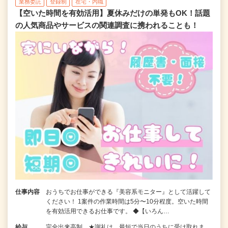
業務委託
登録制
在宅・内職
【空いた時間を有効活用】夏休みだけの単発もOK！話題
の人気商品やサービスの関連調査に携われることも！
仕事内容
おうちでお仕事ができる『美容系モニター』として活躍して
ください！ 1案件の作業時間は5分〜10分程度。空いた時間
を有効活用できるお仕事です。 ◆【いろん…
給与
完全出来高制 ★謝礼は、最短で当日のうちに受け取れま