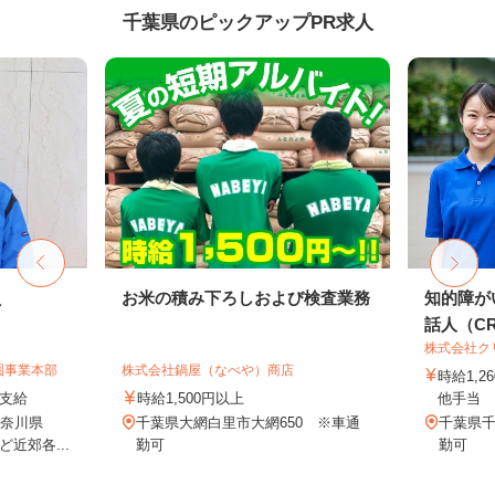
千葉県のピックアップPR求人
員
お米の積み下ろしおよび検査業務
知的障が
話人（CRE
株式会社ク
圏事業本部
株式会社鍋屋（なべや）商店
時給1,
額支給
時給1,500円以上
他手当
神奈川県
千葉県大網白里市大網650 ※車通
千葉県
近郊各...
勤可
勤可