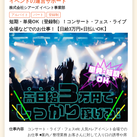
イベントの運営サポート
株式会社シアーズ イベント事業部
アルバイト
パート
登録制
短期・単発OK（登録制）！コンサート・フェス・ライブ
会場などでのお仕事！【日給3万円×日払いOK】
仕事内容
コンサート・ライブ・フェスetc 人気×レアイベント会場での
お仕事 ■案内／整理業務 お客さんに対して入り口の誘導や席