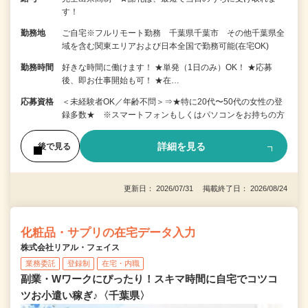
す！
勤務地
ご自宅※フルリモート勤務 千葉県千葉市 その他千葉県全
域を含む関東エリアおよび日本全国で勤務可能(在宅OK)
勤務時間
好きな時間に働けます！ ★単発（1日のみ）OK！ ★応募
後、即お仕事開始も可！ ★在…
応募資格
＜未経験者OK／年齢不問＞⇒★特に20代〜50代の女性の登
録多数★ ※スマートフォンもしくはパソコンをお持ちの方
詳細を見る
後で見る
更新日： 2026/07/31 掲載終了日： 2026/08/24
化粧品・サプリの在宅データ入力
株式会社リアル・フェイス
業務委託
登録制
在宅・内職
副業・Wワークにぴったり！スキマ時間に自宅でコツコ
ツお小遣い稼ぎ♪〈千葉県〉