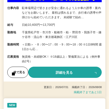
仕事内容
駐車場周辺で皆さまが安全に通れるよう人や車の誘導・案内
などをお願いします。 最初は慣れるまで、歩行者の誘導や声
掛けから始めていただきます。 未経験で始め…
給与
日給10,400円〜13,700円
勤務地
千葉県松戸市・市川市・船橋市・柏・ 野田市・我孫子市・鎌
ケ谷市・流山市・東京都葛飾区・江戸川区
勤務時間
＜日勤＞ ・8：00〜17：00 ・9：00〜18：00 ※1日8時間 週
1日から応…
応募資格
無資格・未経験OK！ ※18歳以上：警備業法による（例外事
由2号）
詳細を見る
後で見る
更新日： 2026/07/31 掲載終了日： 2026/08/08
掲載終了まであと1日
NEW