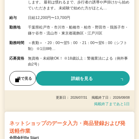
します。 最初は慣れるまで、歩行者の誘導や声掛けから始め
ていただきます。 未経験で始めた方がほとん…
給与
日給12,200円〜13,700円
勤務地
千葉県松戸市・市川市・船橋市・柏市・野田市・我孫子市・
鎌ケ谷市・流山市・東京都葛飾区・江戸川区
勤務時間
＜夜勤＞ ・20：00〜翌5：00 ・21：00〜翌6：00（シフト
制） ※1日8時…
応募資格
無資格・未経験OK！ ※18歳以上：警備業法による（例外事
由2号）
詳細を見る
後で見る
更新日： 2026/07/31 掲載終了日： 2026/08/08
掲載終了まであと1日
ネットショップのデータ入力・商品登録および発
送軽作業
合同会社Re Start