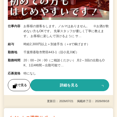
仕事内容
お客様の接客をします。ノルマはありません。 ※お酒が飲
めない方もOKです。 先輩スタッフが優しく丁寧に教えま
す。 お客様に楽しんで頂けるように サ…
給与
時給2,300円以上＋別途手当（＋αで稼げます）
勤務地
千葉県香取市野田443-1（旧小見川町）
勤務時間
20：00～24：00（ご相談ください） 月2～3回の出勤もO
K、1日4時間～出勤可能で…
応募資格
特になし
詳細を見る
後で見る
更新日： 2026/07/21 掲載終了日： 2026/09/18