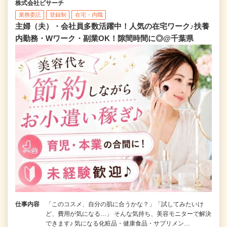
株式会社ビサーチ
業務委託
登録制
在宅・内職
主婦（夫）・会社員多数活躍中！人気の在宅ワーク♪扶養
内勤務・Wワーク・副業OK！隙間時間に◎@千葉県
仕事内容
「このコスメ、自分の肌に合うかな？」「試してみたいけ
ど、費用が気になる…」 そんな気持ち、美容モニターで解決
できます♪ 気になる化粧品・健康食品・サプリメン…