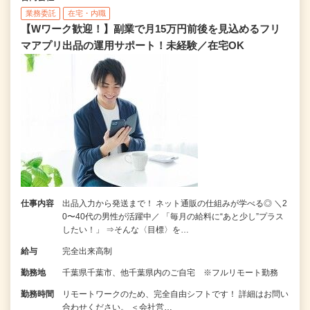
業務委託
在宅・内職
【Wワーク歓迎！】副業で月15万円前後を見込めるフリ
マアプリ出品の運用サポート！未経験／在宅OK
仕事内容
出品入力から発送まで！ ネット通販の仕組みが学べる◎ ＼2
0〜40代の男性が活躍中／ 「毎月の給料に“あと少し”プラス
したい！」 ⇒そんな〈目標〉を…
給与
完全出来高制
勤務地
千葉県千葉市、他千葉県内のご自宅 ※フルリモート勤務
勤務時間
リモートワークのため、完全自由シフトです！ 詳細はお問い
合わせください。 ＜会社営…