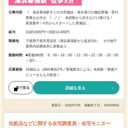
仕事内容
《 海浜幕張駅すぐの大型施設・展示場での施設警備・受付
業務をお任せ 》 ／／ 未経験から好きなだけ稼げる！
新規案件！4月からスタートした新施設 …
給与
日給9,600円〜日給14,400円
勤務地
千葉県千葉市美浜区（海浜幕張駅から徒歩5分） その他千
葉県内近隣各所に多数あり
勤務時間
■実働8時間 ・9：00～18：00 ・13：00～22：00 ・20：00
～翌5：…
応募資格
18歳以上（例外事由2号／警備業法による）未経験・警備デ
ビューさんも大歓迎！
詳細を見る
後で見る
更新日： 2026/07/29 掲載終了日： 2026/09/01
化粧品などに関する在宅調査員・在宅モニター