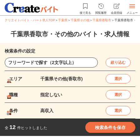
後で見る
閲覧履歴
会員登録
メニュー
クリエイトバイト・パート求人TOP
＞
千葉県
＞
千葉県その他
＞
千葉県香取市
＞
千葉県香取市・そ
千葉県香取市・その他のバイト・求人情報
検索条件の設定
絞り込む
エリア
千葉県その他(香取市)
選択
職種
指定しない
選択
条件
高収入
選択
12
検索条件を保存
全
件ヒットしました