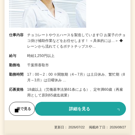
仕事内容
チョコレートやウエハースを製造しています◎ お菓子のチョ
コ掛け補助作業などをお任せします！ ＜具体的には…＞ ◆
レーンから流れてくるポテトチップスや…
給与
時給1,250円以上
勤務地
千葉県香取市
勤務時間
17：00～2：00 ※閑散期（4～7月）は土日休み、繁忙期（8
月～3月）は日曜休み …
応募資格
18歳以上（労働基準法第61条による）、定年満60歳（再雇
用として原則65歳迄就業）
詳細を見る
後で見る
更新日： 2026/07/22 掲載終了日： 2026/08/27