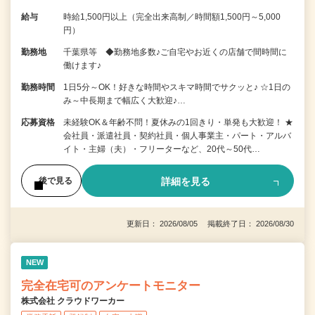
給与
時給1,500円以上（完全出来高制／時間額1,500円～5,000
円）
勤務地
千葉県等 ◆勤務地多数♪ご自宅やお近くの店舗で間時間に
働けます♪
勤務時間
1日5分～OK！好きな時間やスキマ時間でサクッと♪ ☆1日の
み～中長期まで幅広く大歓迎♪…
応募資格
未経験OK＆年齢不問！夏休みの1回きり・単発も大歓迎！ ★
会社員・派遣社員・契約社員・個人事業主・パート・アルバ
イト・主婦（夫）・フリーターなど、20代～50代…
詳細を見る
後で見る
更新日： 2026/08/05 掲載終了日： 2026/08/30
NEW
完全在宅可のアンケートモニター
株式会社 クラウドワーカー