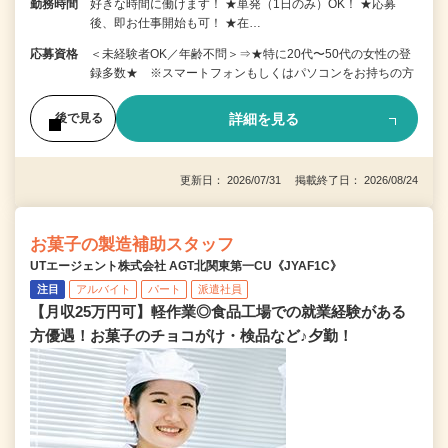
勤務時間
好きな時間に働けます！ ★単発（1日のみ）OK！ ★応募
後、即お仕事開始も可！ ★在…
応募資格
＜未経験者OK／年齢不問＞⇒★特に20代〜50代の女性の登
録多数★ ※スマートフォンもしくはパソコンをお持ちの方
詳細を見る
後で見る
更新日： 2026/07/31 掲載終了日： 2026/08/24
お菓子の製造補助スタッフ
UTエージェント株式会社 AGT北関東第一CU《JYAF1C》
注目
アルバイト
パート
派遣社員
【月収25万円可】軽作業◎食品工場での就業経験がある
方優遇！お菓子のチョコがけ・検品など♪夕勤！