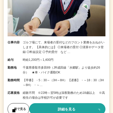
仕事内容
ゴルフ場にて、来場者の受付などのフロント業務をおねがい
します。 【具体的には】 ◎来場者の受付 ◎清算やデータ登
録 ◎料金設定 ◎予約受付 など …
給与
時給1,200円～1,400円
勤務地
千葉県香取市多田89（JR成田線「水郷駅」より徒歩約26
分） ★車・バイク通勤OK
勤務時間
【早番】 ・5：30～（3H～8H） 【遅番】 ・～18：30（3H
～8H） ・～…
応募資格
経験不問 ※22時～翌5時は深夜勤務のため18歳以上 ※高
校生の場合は学校許可が必要です
詳細を見る
後で見る