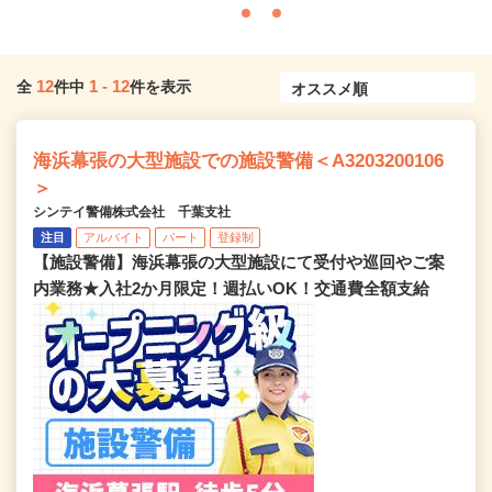
12
1
-
12
全
件中
件を表示
海浜幕張の大型施設での施設警備＜A3203200106
＞
シンテイ警備株式会社 千葉支社
注目
アルバイト
パート
登録制
【施設警備】海浜幕張の大型施設にて受付や巡回やご案
内業務★入社2か月限定！週払いOK！交通費全額支給