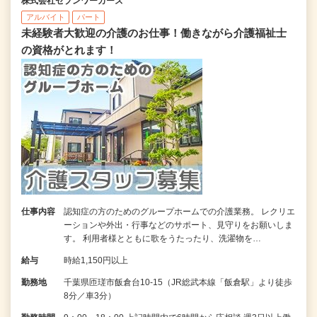
株式会社セブンワーカーズ
アルバイト
パート
未経験者大歓迎の介護のお仕事！働きながら介護福祉士
の資格がとれます！
仕事内容
認知症の方のためのグループホームでの介護業務。 レクリエ
ーションや外出・行事などのサポート、見守りをお願いしま
す。 利用者様とともに歌をうたったり、洗濯物を…
給与
時給1,150円以上
勤務地
千葉県匝瑳市飯倉台10-15（JR総武本線「飯倉駅」より徒歩
8分／車3分）