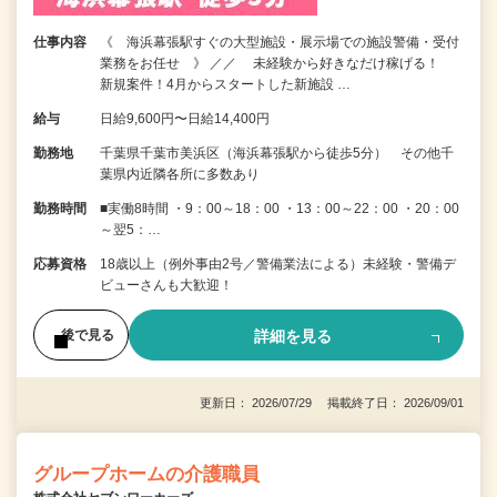
仕事内容
《 海浜幕張駅すぐの大型施設・展示場での施設警備・受付
業務をお任せ 》 ／／ 未経験から好きなだけ稼げる！
新規案件！4月からスタートした新施設 …
給与
日給9,600円〜日給14,400円
勤務地
千葉県千葉市美浜区（海浜幕張駅から徒歩5分） その他千
葉県内近隣各所に多数あり
勤務時間
■実働8時間 ・9：00～18：00 ・13：00～22：00 ・20：00
～翌5：…
応募資格
18歳以上（例外事由2号／警備業法による）未経験・警備デ
ビューさんも大歓迎！
詳細を見る
後で見る
更新日： 2026/07/29 掲載終了日： 2026/09/01
グループホームの介護職員