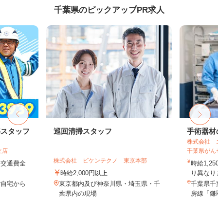
千葉県のピックアップPR求人
導スタッフ
巡回清掃スタッフ
手術器材
株式会社 
支店
千葉県がん
株式会社 ビケンテクノ 東京本部
円＋交通費全
時給1,2
時給2,000円以上
り異なりま
ご自宅から
東京都内及び神奈川県・埼玉県・千
千葉県千
葉県内の現場
房線「鎌取