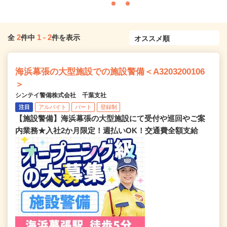
2
1
-
2
全
件中
件を表示
海浜幕張の大型施設での施設警備＜A3203200106
＞
シンテイ警備株式会社 千葉支社
注目
アルバイト
パート
登録制
【施設警備】海浜幕張の大型施設にて受付や巡回やご案
内業務★入社2か月限定！週払いOK！交通費全額支給