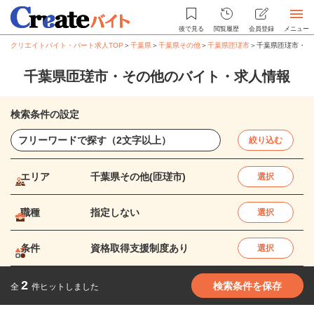
後で見る
閲覧履歴
会員登録
メニュー
クリエイトバイト・パート求人TOP
＞
千葉県
＞
千葉県その他
＞
千葉県匝瑳市
＞
千葉県匝瑳市・そ
千葉県匝瑳市・その他のバイト・求人情報
検索条件の設定
絞り込む
エリア
千葉県その他(匝瑳市)
選択
職種
指定しない
選択
条件
資格取得支援制度あり
選択
2
検索条件を保存
全
件ヒットしました