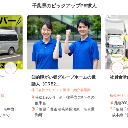
千葉県のピックアップPR求人
バー
知的障がい者グループホームの世
社員食堂
話人（CRE2...
株式会社クリエイト 派遣・紹介事業部
学園
株式会社キ
時給1,260円 ※一律手当含む+その
他手当
月給260
 ※中野I
千葉県千葉市稲毛区長沼原 ※車通
千葉県千
車で...
勤可
成本線「