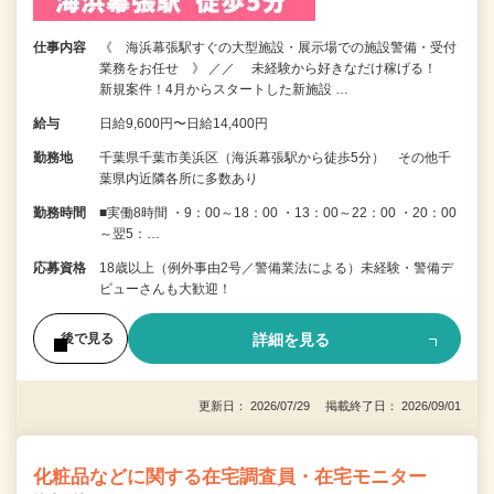
仕事内容
《 海浜幕張駅すぐの大型施設・展示場での施設警備・受付
業務をお任せ 》 ／／ 未経験から好きなだけ稼げる！
新規案件！4月からスタートした新施設 …
給与
日給9,600円〜日給14,400円
勤務地
千葉県千葉市美浜区（海浜幕張駅から徒歩5分） その他千
葉県内近隣各所に多数あり
勤務時間
■実働8時間 ・9：00～18：00 ・13：00～22：00 ・20：00
～翌5：…
応募資格
18歳以上（例外事由2号／警備業法による）未経験・警備デ
ビューさんも大歓迎！
詳細を見る
後で見る
更新日： 2026/07/29 掲載終了日： 2026/09/01
化粧品などに関する在宅調査員・在宅モニター