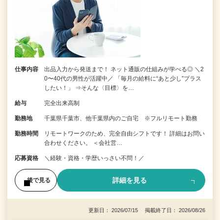
仕事内容
出品入力から発送まで！ ネット通販の仕組みが学べる◎ ＼2
0〜40代の男性が活躍中／ 「毎月の給料に“あと少し”プラス
したい！」 ⇒そんな〈目標〉を…
給与
完全出来高制
勤務地
千葉県千葉市、他千葉県内のご自宅 ※フルリモート勤務
勤務時間
リモートワークのため、完全自由シフトです！ 詳細はお問い
合わせください。 ＜会社営…
応募資格
＼経験・資格・学歴いっさい不問！／
詳細を見る
後で見る
更新日： 2026/07/15 掲載終了日： 2026/08/26