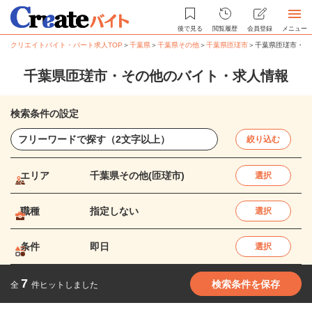
後で見る
閲覧履歴
会員登録
メニュー
クリエイトバイト・パート求人TOP
＞
千葉県
＞
千葉県その他
＞
千葉県匝瑳市
＞
千葉県匝瑳市・そ
千葉県匝瑳市・その他のバイト・求人情報
検索条件の設定
絞り込む
エリア
千葉県その他(匝瑳市)
選択
職種
指定しない
選択
条件
即日
選択
7
検索条件を保存
全
件ヒットしました