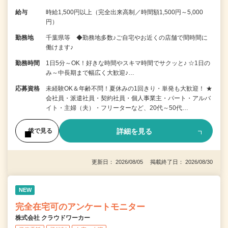
給与
時給1,500円以上（完全出来高制／時間額1,500円～5,000
円）
勤務地
千葉県等 ◆勤務地多数♪ご自宅やお近くの店舗で間時間に
働けます♪
勤務時間
1日5分～OK！好きな時間やスキマ時間でサクッと♪ ☆1日の
み～中長期まで幅広く大歓迎♪…
応募資格
未経験OK＆年齢不問！夏休みの1回きり・単発も大歓迎！ ★
会社員・派遣社員・契約社員・個人事業主・パート・アルバ
イト・主婦（夫）・フリーターなど、20代～50代…
詳細を見る
後で見る
更新日： 2026/08/05 掲載終了日： 2026/08/30
NEW
完全在宅可のアンケートモニター
株式会社 クラウドワーカー