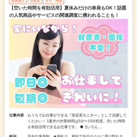
業務委託
登録制
在宅・内職
【空いた時間を有効活用】夏休みだけの単発もOK！話題
の人気商品やサービスの関連調査に携われることも！
仕事内容
おうちでお仕事ができる『美容系モニター』として活躍して
ください！ 1案件の作業時間は5分〜10分程度。空いた時間
を有効活用できるお仕事です。 ◆【いろん…
給与
完全出来高制 ★謝礼は、最短で当日のうちに受け取れま