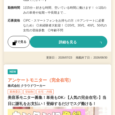
勤務時間
1日5分～好きな時間、空いている時間に働けます！ ☆1回の
みの単発や短期～中長期まで…
応募資格
◎PC・スマートフォンをお持ちの方（※アンケートに必要
なため） ◎未経験者大歓迎！ ◎20代、30代、40代、50代の
女性の登録多数 ◎年齢不問
詳細を見る
後で見る
更新日： 2026/07/23 掲載終了日： 2026/08/30
NEW
アンケートモニター（完全在宅）
株式会社 クラウドワーカー
業務委託
登録制
在宅・内職
美容系モニター募集！単発もOK♪【人気の完全在宅♪】当
日に謝礼をお支払い！登録するだけでスグ働ける！