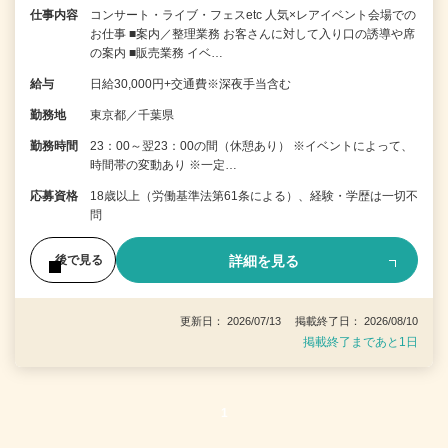
仕事内容
コンサート・ライブ・フェスetc 人気×レアイベント会場での
お仕事 ■案内／整理業務 お客さんに対して入り口の誘導や席
の案内 ■販売業務 イベ…
給与
日給30,000円+交通費※深夜手当含む
勤務地
東京都／千葉県
勤務時間
23：00～翌23：00の間（休憩あり） ※イベントによって、
時間帯の変動あり ※一定…
応募資格
18歳以上（労働基準法第61条による）、経験・学歴は一切不
問
詳細を見る
後で見る
更新日： 2026/07/13 掲載終了日： 2026/08/10
掲載終了まであと1日
1