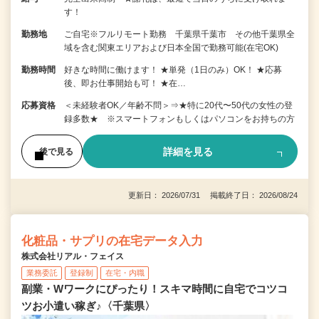
す！
勤務地
ご自宅※フルリモート勤務 千葉県千葉市 その他千葉県全
域を含む関東エリアおよび日本全国で勤務可能(在宅OK)
勤務時間
好きな時間に働けます！ ★単発（1日のみ）OK！ ★応募
後、即お仕事開始も可！ ★在…
応募資格
＜未経験者OK／年齢不問＞⇒★特に20代〜50代の女性の登
録多数★ ※スマートフォンもしくはパソコンをお持ちの方
詳細を見る
後で見る
更新日： 2026/07/31 掲載終了日： 2026/08/24
化粧品・サプリの在宅データ入力
株式会社リアル・フェイス
業務委託
登録制
在宅・内職
副業・Wワークにぴったり！スキマ時間に自宅でコツコ
ツお小遣い稼ぎ♪〈千葉県〉