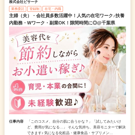
株式会社ビサーチ
業務委託
登録制
在宅・内職
主婦（夫）・会社員多数活躍中！人気の在宅ワーク♪扶養
内勤務・Wワーク・副業OK！隙間時間に◎@千葉県
仕事内容
「このコスメ、自分の肌に合うかな？」「試してみたいけ
ど、費用が気になる…」 そんな気持ち、美容モニターで解決
できます♪ 気になる化粧品・健康食品・サプリメン…