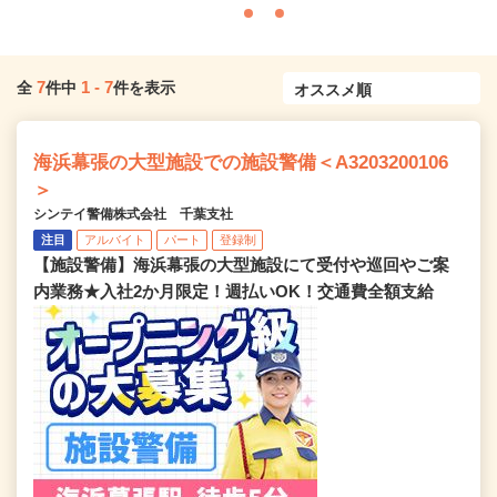
7
1
-
7
全
件中
件を表示
海浜幕張の大型施設での施設警備＜A3203200106
＞
シンテイ警備株式会社 千葉支社
注目
アルバイト
パート
登録制
【施設警備】海浜幕張の大型施設にて受付や巡回やご案
内業務★入社2か月限定！週払いOK！交通費全額支給