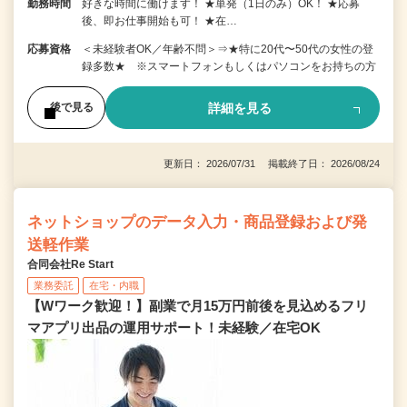
勤務時間
好きな時間に働けます！ ★単発（1日のみ）OK！ ★応募
後、即お仕事開始も可！ ★在…
応募資格
＜未経験者OK／年齢不問＞⇒★特に20代〜50代の女性の登
録多数★ ※スマートフォンもしくはパソコンをお持ちの方
詳細を見る
後で見る
更新日： 2026/07/31 掲載終了日： 2026/08/24
ネットショップのデータ入力・商品登録および発
送軽作業
合同会社Re Start
業務委託
在宅・内職
【Wワーク歓迎！】副業で月15万円前後を見込めるフリ
マアプリ出品の運用サポート！未経験／在宅OK