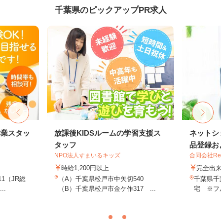
千葉県のピックアップPR求人
作業スタッ
放課後KIDSルームの学習支援ス
ネットシ
タッフ
品登録およ
NPO法人すまいるキッズ
合同会社Re S
時給1,200円以上
完全出
11（JR総
（A）千葉県松戸市中矢切540
千葉県千
..
（B）千葉県松戸市金ケ作317 ...
宅 ※フ