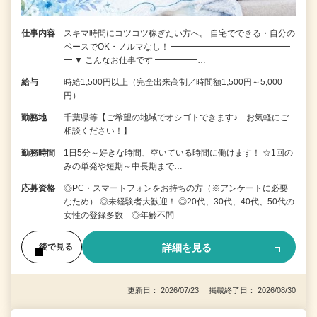
仕事内容
スキマ時間にコツコツ稼ぎたい方へ。 自宅でできる・自分の
ペースでOK・ノルマなし！ ━━━━━━━━━━━━━━
━ ▼ こんなお仕事です ━━━━━…
給与
時給1,500円以上（完全出来高制／時間額1,500円～5,000
円）
勤務地
千葉県等【ご希望の地域でオシゴトできます♪ お気軽にご
相談ください！】
勤務時間
1日5分～好きな時間、空いている時間に働けます！ ☆1回の
みの単発や短期～中長期まで…
応募資格
◎PC・スマートフォンをお持ちの方（※アンケートに必要
なため） ◎未経験者大歓迎！ ◎20代、30代、40代、50代の
女性の登録多数 ◎年齢不問
詳細を見る
後で見る
更新日： 2026/07/23 掲載終了日： 2026/08/30