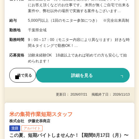
にお答え頂くなどのお仕事です。 来所が無くご自宅で出来る
案件や、弊社以外の場所で実施する案件もございます…
給与
5,000円以上（1回のモニター参加につき） ※完全出来高制
勤務地
千葉県全域
勤務時間
9：00～17：00（モニター内容により異なります） 好きな時
間＆タイミングで勤務OK！…
応募資格
治験未経験OK 18歳以上であれば初めての方も安心して始
められます！
詳細を見る
後で見る
更新日： 2026/07/21 掲載終了日： 2026/11/13
米の集荷作業短期スタッフ
株式会社 伊藤史恭商店
注目
アルバイト
この夏、短期バイトしませんか！【期間8月17日（月）〜