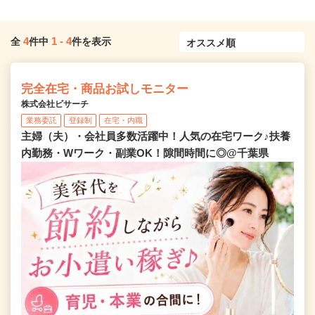
4
1
-
4
全
件中
件を表示
完全在宅・商品お試しモニター
株式会社ビサーチ
業務委託
登録制
在宅・内職
主婦（夫）・会社員多数活躍中！人気の在宅ワーク♪扶養
内勤務・Wワーク・副業OK！隙間時間に◎@千葉県