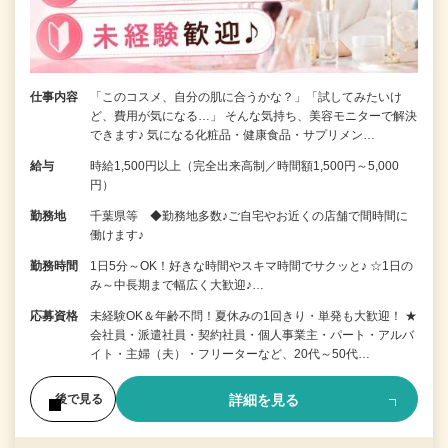
仕事内容
「このコスメ、自分の肌に合うかな？」「試してみたいけ
ど、費用が気になる…」 そんな気持ち、美容モニターで解決
できます♪ 気になる化粧品・健康食品・サプリメン…
給与
時給1,500円以上（完全出来高制／時間額1,500円～5,000
円）
勤務地
千葉県等 ◆勤務地多数♪ご自宅やお近くの店舗で間時間に
働けます♪
勤務時間
1日5分～OK！好きな時間やスキマ時間でサクッと♪ ☆1日の
み～中長期まで幅広く大歓迎♪…
応募資格
未経験OK＆年齢不問！夏休みの1回きり・単発も大歓迎！ ★
会社員・派遣社員・契約社員・個人事業主・パート・アルバ
イト・主婦（夫）・フリーターなど、20代～50代…
詳細を見る
後で見る