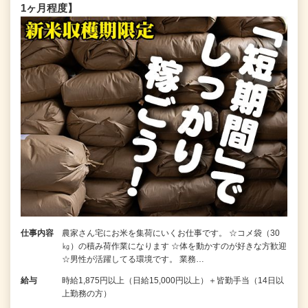
1ヶ月程度】
仕事内容
農家さん宅にお米を集荷にいくお仕事です。 ☆コメ袋（30
㎏）の積み荷作業になります ☆体を動かすのが好きな方歓迎
☆男性が活躍してる環境です。 業務…
給与
時給1,875円以上（日給15,000円以上）＋皆勤手当（14日以
上勤務の方）