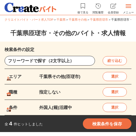
後で見る
閲覧履歴
会員登録
メニュー
クリエイトバイト・パート求人TOP
＞
千葉県
＞
千葉県その他
＞
千葉県匝瑳市
＞
千葉県匝瑳市・そ
千葉県匝瑳市・その他のバイト・求人情報
検索条件の設定
絞り込む
エリア
千葉県その他(匝瑳市)
選択
職種
指定しない
選択
条件
外国人(籍)活躍中
選択
4
検索条件を保存
全
件ヒットしました