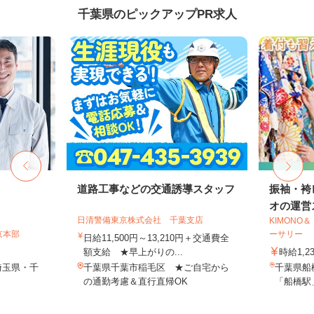
千葉県のピックアップPR求人
道路工事などの交通誘導スタッフ
振袖・袴
オの運営ス
日清警備東京株式会社 千葉支店
KIMON
京本部
ーサリー
日給11,500円～13,210円＋交通費全
額支給 ★早上がりの...
時給1,2
埼玉県・千
千葉県千葉市稲毛区 ★ご自宅から
千葉県船
の通勤考慮＆直行直帰OK
「船橋駅」