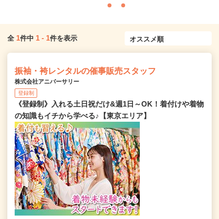
1
1
-
1
全
件中
件を表示
振袖・袴レンタルの催事販売スタッフ
株式会社アニバーサリー
登録制
《登録制》入れる土日祝だけ&週1日～OK！着付けや着物
の知識もイチから学べる♪【東京エリア】