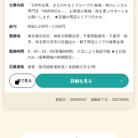
仕事内容
「100年企業」きものやまとグループの 振袖・袴のレンタル
専門店『KIMONO＆』。 お客様が振袖・袴を選ぶサポートを
お願いします。 ★店舗や周辺エリアで行われ…
給与
時給1,230円～1,500円
勤務地
東京都渋谷区、神奈川県横浜市、千葉県船橋市・千葉市・柏
市、埼玉県大宮市の店舗ほか・都下周辺エリアの催事会場
勤務時間
9：00～18：00(実働8時間) ※日により相談可能 ★土日祝
のみ（催事開催の時期限定）…
応募資格
接客・販売経験者歓迎／未経験の方もOK
詳細を見る
後で見る
更新日： 2026/03/27 掲載終了日： 2027/03/05
1