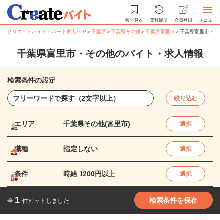
後で見る
閲覧履歴
会員登録
メニュー
クリエイトバイト・パート求人TOP
＞
千葉県
＞
千葉県その他
＞
千葉県富里市
＞
千葉県富里市・そ
千葉県富里市・その他のバイト・求人情報
検索条件の設定
絞り込む
エリア
千葉県その他(富里市)
選択
職種
指定しない
選択
条件
時給 1200円以上
選択
1
検索条件を保存
全
件ヒットしました