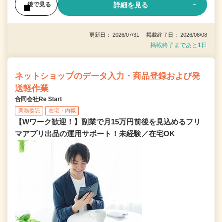
詳細を見る
後で見る
更新日： 2026/07/31 掲載終了日： 2026/08/08
掲載終了まであと1日
ネットショップのデータ入力・商品登録および発
送軽作業
合同会社Re Start
業務委託
在宅・内職
【Wワーク歓迎！】副業で月15万円前後を見込めるフリ
マアプリ出品の運用サポート！未経験／在宅OK