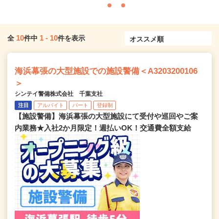
10
1
-
10
全
件中
件を表示
海浜幕張の大型施設での施設警備＜A3203200106
＞
シンテイ警備株式会社 千葉支社
注目
アルバイト
パート
登録制
【施設警備】海浜幕張の大型施設にて受付や巡回やご案
内業務★入社2か月限定！週払いOK！交通費全額支給