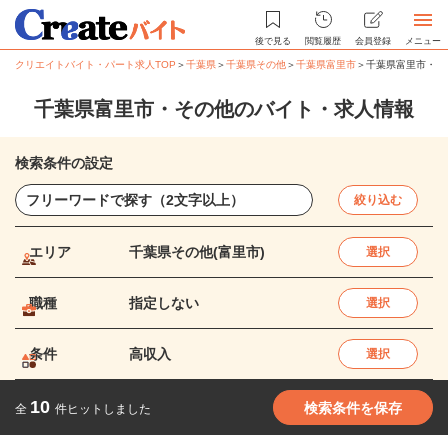
後で見る
閲覧履歴
会員登録
メニュー
クリエイトバイト・パート求人TOP
＞
千葉県
＞
千葉県その他
＞
千葉県富里市
＞
千葉県富里市・そ
千葉県富里市・その他のバイト・求人情報
検索条件の設定
絞り込む
エリア
千葉県その他(富里市)
選択
職種
指定しない
選択
条件
高収入
選択
10
検索条件を保存
全
件ヒットしました