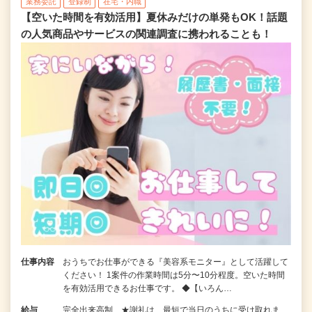
業務委託
登録制
在宅・内職
【空いた時間を有効活用】夏休みだけの単発もOK！話題
の人気商品やサービスの関連調査に携われることも！
仕事内容
おうちでお仕事ができる『美容系モニター』として活躍して
ください！ 1案件の作業時間は5分〜10分程度。空いた時間
を有効活用できるお仕事です。 ◆【いろん…
給与
完全出来高制 ★謝礼は、最短で当日のうちに受け取れま