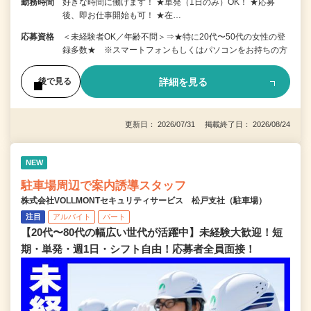
勤務時間
好きな時間に働けます！ ★単発（1日のみ）OK！ ★応募
後、即お仕事開始も可！ ★在…
応募資格
＜未経験者OK／年齢不問＞⇒★特に20代〜50代の女性の登
録多数★ ※スマートフォンもしくはパソコンをお持ちの方
詳細を見る
後で見る
更新日： 2026/07/31 掲載終了日： 2026/08/24
NEW
駐車場周辺で案内誘導スタッフ
株式会社VOLLMONTセキュリティサービス 松戸支社（駐車場）
注目
アルバイト
パート
【20代〜80代の幅広い世代が活躍中】未経験大歓迎！短
期・単発・週1日・シフト自由！応募者全員面接！