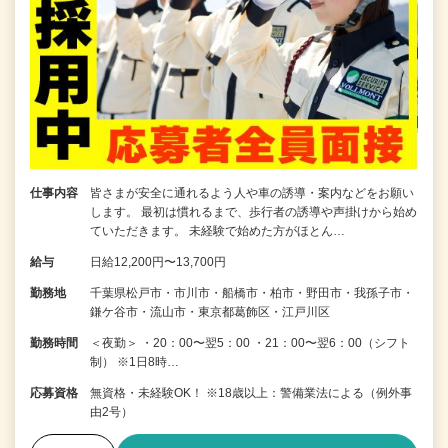
仕事内容
皆さまが安全に通れるよう人や車の誘導・案内などをお願い
します。 最初は慣れるまで、歩行者の誘導や声掛けから始め
ていただきます。 未経験で始めた方がほとん…
給与
日給12,200円〜13,700円
勤務地
千葉県松戸市・市川市・船橋市・柏市・野田市・我孫子市・
鎌ケ谷市・流山市・東京都葛飾区・江戸川区
勤務時間
＜夜勤＞ ・20：00〜翌5：00 ・21：00〜翌6：00（シフト
制） ※1日8時…
応募資格
無資格・未経験OK！ ※18歳以上：警備業法による（例外事
由2号）