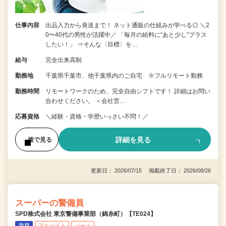
仕事内容
出品入力から発送まで！ ネット通販の仕組みが学べる◎ ＼2
0〜40代の男性が活躍中／ 「毎月の給料に“あと少し”プラス
したい！」 ⇒そんな〈目標〉を…
給与
完全出来高制
勤務地
千葉県千葉市、他千葉県内のご自宅 ※フルリモート勤務
勤務時間
リモートワークのため、完全自由シフトです！ 詳細はお問い
合わせください。 ＜会社営…
応募資格
＼経験・資格・学歴いっさい不問！／
詳細を見る
後で見る
更新日： 2026/07/15 掲載終了日： 2026/08/26
スーパーの警備員
SPD株式会社 東京警備事業部（錦糸町）【TE024】
注目
アルバイト
パート