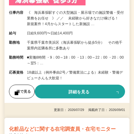
仕事内容
《 海浜幕張駅すぐの大型施設・展示場での施設警備・受付
業務をお任せ 》 ／／ 未経験から好きなだけ稼げる！
新規案件！4月からスタートした新施設 …
給与
日給9,600円〜日給14,400円
勤務地
千葉県千葉市美浜区（海浜幕張駅から徒歩5分） その他千
葉県内近隣各所に多数あり
勤務時間
■実働8時間 ・9：00～18：00 ・13：00～22：00 ・20：00
～翌5：…
応募資格
18歳以上（例外事由2号／警備業法による）未経験・警備デ
ビューさんも大歓迎！
詳細を見る
後で見る
更新日： 2026/07/29 掲載終了日： 2026/09/01
化粧品などに関する在宅調査員・在宅モニター