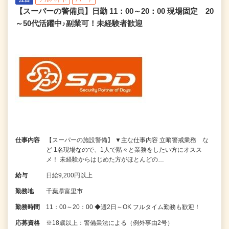
【スーパーの警備員】日勤 11：00～20：00 現場固定 20
～50代活躍中♪副業可！未経験者歓迎
仕事内容
【スーパーの施設警備】 ▼主な仕事内容 立哨警戒業務 な
ど 1名現場なので、1人で黙々と業務をしたい方にオスス
メ！ 未経験からはじめた方がほとんどの…
給与
日給9,200円以上
勤務地
千葉県富里市
勤務時間
11：00～20：00 ◆週2日～OK フルタイム勤務も歓迎！
応募資格
※18歳以上：警備業法による（例外事由2号）