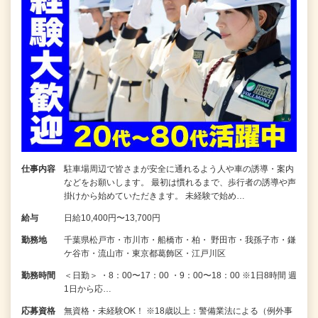
仕事内容
駐車場周辺で皆さまが安全に通れるよう人や車の誘導・案内
などをお願いします。 最初は慣れるまで、歩行者の誘導や声
掛けから始めていただきます。 未経験で始め…
給与
日給10,400円〜13,700円
勤務地
千葉県松戸市・市川市・船橋市・柏・ 野田市・我孫子市・鎌
ケ谷市・流山市・東京都葛飾区・江戸川区
勤務時間
＜日勤＞ ・8：00〜17：00 ・9：00〜18：00 ※1日8時間 週
1日から応…
応募資格
無資格・未経験OK！ ※18歳以上：警備業法による（例外事