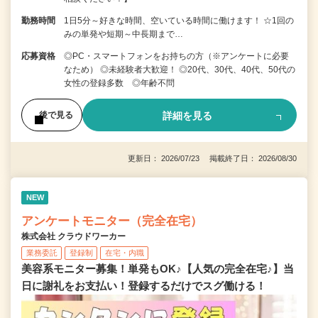
勤務時間
1日5分～好きな時間、空いている時間に働けます！ ☆1回の
みの単発や短期～中長期まで…
応募資格
◎PC・スマートフォンをお持ちの方（※アンケートに必要
なため） ◎未経験者大歓迎！ ◎20代、30代、40代、50代の
女性の登録多数 ◎年齢不問
詳細を見る
後で見る
更新日： 2026/07/23 掲載終了日： 2026/08/30
NEW
アンケートモニター（完全在宅）
株式会社 クラウドワーカー
業務委託
登録制
在宅・内職
美容系モニター募集！単発もOK♪【人気の完全在宅♪】当
日に謝礼をお支払い！登録するだけでスグ働ける！