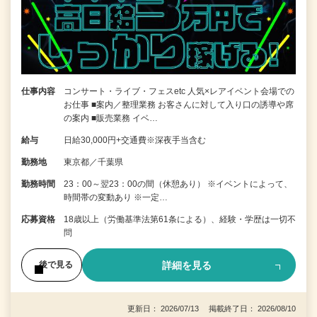
仕事内容
コンサート・ライブ・フェスetc 人気×レアイベント会場での
お仕事 ■案内／整理業務 お客さんに対して入り口の誘導や席
の案内 ■販売業務 イベ…
給与
日給30,000円+交通費※深夜手当含む
勤務地
東京都／千葉県
勤務時間
23：00～翌23：00の間（休憩あり） ※イベントによって、
時間帯の変動あり ※一定…
応募資格
18歳以上（労働基準法第61条による）、経験・学歴は一切不
問
詳細を見る
後で見る
更新日： 2026/07/13 掲載終了日： 2026/08/10