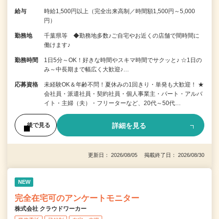
給与
時給1,500円以上（完全出来高制／時間額1,500円～5,000
円）
勤務地
千葉県等 ◆勤務地多数♪ご自宅やお近くの店舗で間時間に
働けます♪
勤務時間
1日5分～OK！好きな時間やスキマ時間でサクッと♪ ☆1日の
み～中長期まで幅広く大歓迎♪…
応募資格
未経験OK＆年齢不問！夏休みの1回きり・単発も大歓迎！ ★
会社員・派遣社員・契約社員・個人事業主・パート・アルバ
イト・主婦（夫）・フリーターなど、20代～50代…
詳細を見る
後で見る
更新日： 2026/08/05 掲載終了日： 2026/08/30
NEW
完全在宅可のアンケートモニター
株式会社 クラウドワーカー