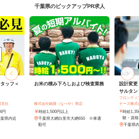
千葉県のピックアップPR求人
スタッフ＜
お米の積み下ろしおよび検査業務
設計変更
サルタン
フロンティ
沼支社
株式会社鍋屋（なべや）商店
ナーズ株式
74円
時給1,500円以上
時給1,3
験・資格
千葉県内近
千葉県大網白里市大網650 ※車通
勤可
千葉県