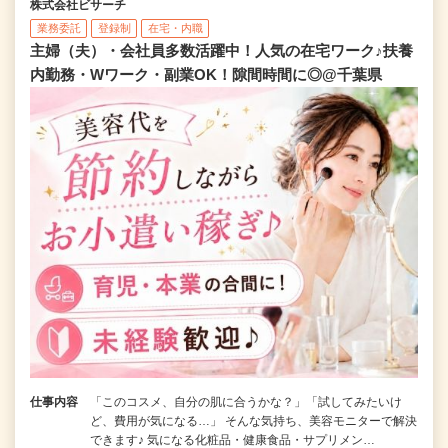
株式会社ビサーチ
業務委託
登録制
在宅・内職
主婦（夫）・会社員多数活躍中！人気の在宅ワーク♪扶養
内勤務・Wワーク・副業OK！隙間時間に◎@千葉県
仕事内容
「このコスメ、自分の肌に合うかな？」「試してみたいけ
ど、費用が気になる…」 そんな気持ち、美容モニターで解決
できます♪ 気になる化粧品・健康食品・サプリメン…