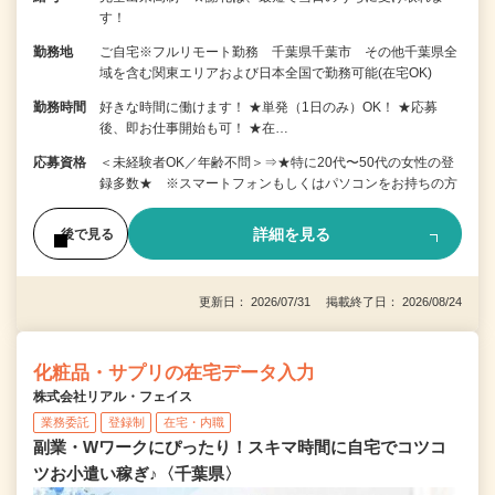
す！
勤務地
ご自宅※フルリモート勤務 千葉県千葉市 その他千葉県全
域を含む関東エリアおよび日本全国で勤務可能(在宅OK)
勤務時間
好きな時間に働けます！ ★単発（1日のみ）OK！ ★応募
後、即お仕事開始も可！ ★在…
応募資格
＜未経験者OK／年齢不問＞⇒★特に20代〜50代の女性の登
録多数★ ※スマートフォンもしくはパソコンをお持ちの方
詳細を見る
後で見る
更新日： 2026/07/31 掲載終了日： 2026/08/24
化粧品・サプリの在宅データ入力
株式会社リアル・フェイス
業務委託
登録制
在宅・内職
副業・Wワークにぴったり！スキマ時間に自宅でコツコ
ツお小遣い稼ぎ♪〈千葉県〉