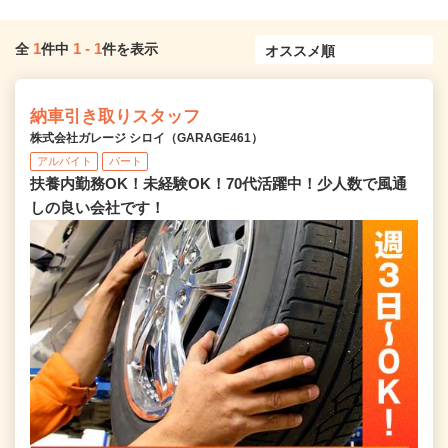
1
1
-
1
全
件中
件を表示
納車引き取りスタッフ
株式会社ガレージ シロイ（GARAGE461）
アルバイト
パート
扶養内勤務OK！未経験OK！70代活躍中！少人数で風通
しの良い会社です！