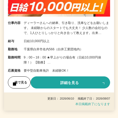
仕事内容
ディーラーさんへの納車、引き取り、洗車などをお願いしま
す。 未経験からのスタートでも大丈夫！ 少人数の会社なの
で、1人ひとりしっかりと向き合って教えます。出来…
給与
日給10,000円以上
勤務地
千葉県白井市名内566（白井工業団地内）
勤務時間
9：00～18：00 ★早上がりの場合有（日給10,000円保
障！） 【勤務】 …
応募資格
要中型自動車免許 未経験OK！
詳細を見る
後で見る
更新日： 2026/06/10 掲載終了日： 2026/08/07
本日掲載終了になります