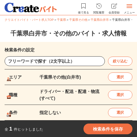
後で見る
閲覧履歴
会員登録
メニュー
クリエイトバイト・パート求人TOP
＞
千葉県
＞
千葉県その他
＞
千葉県白井市
＞
千葉県白井市・そ
千葉県白井市・その他のバイト・求人情報
検索条件の設定
絞り込む
エリア
千葉県その他(白井市)
選択
ドライバー・配送・配達・物流
職種
選択
(すべて)
条件
指定しない
選択
1
検索条件を保存
全
件ヒットしました