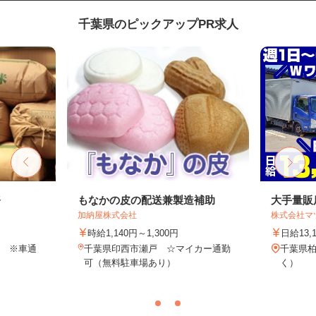
千葉県のピックアップPR求人
務
もなかの皮の配送兼製造補助
大手量販
加納屋株式会社
株式会社マ
時給1,140円～1,300円
日給13,
0 ※車通
千葉県印西市瀬戸 ☆マイカー通勤
千葉県柏
可（無料駐車場あり）
く）