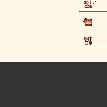
エリア
職種
条件