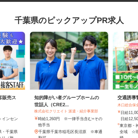
千葉県のピックアップPR求人
客販売ス
知的障がい者グループホームの
交通誘
世話人（CRE2...
木口総合
株式会社クリエイト 派遣・紹介事業部
日給11
0円＋インセン
時給1,260円 ※一律手当含む+その
日給12,
他手当
東京都