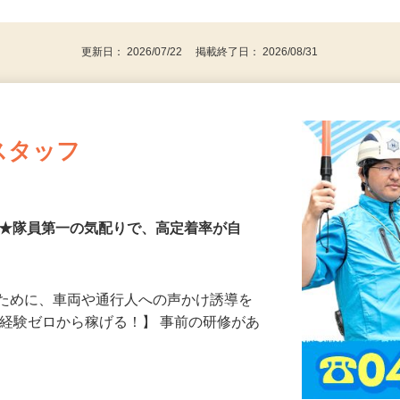
後で見
由2号）
更新日： 2026/07/22 掲載終了日： 2026/08/31
スタッフ
00円★隊員第一の気配りで、高定着率が自
るために、車両や通行人への声かけ誘導を
、経験ゼロから稼げる！】 事前の研修があ
…