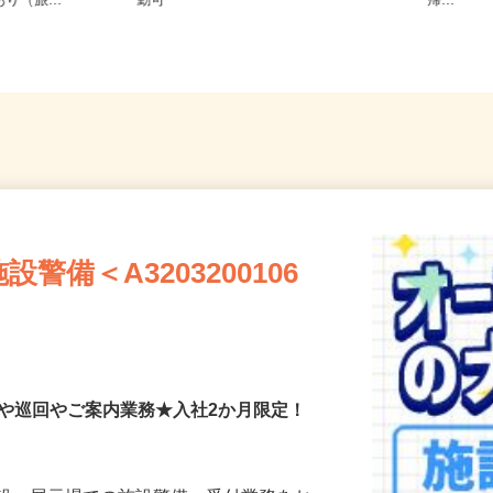
県・千葉県
千葉県千葉市稲毛区長沼原 ※車通
全域 
り（旅...
勤可
帰...
備＜A3203200106
付や巡回やご案内業務★入社2か月限定！