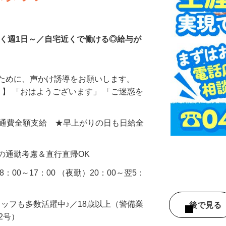
スタッフ
なく週1日～／自宅近くで働ける◎給与が
るために、声かけ誘導をお願いします。
』】 「おはようございます」 「ご迷惑を
0円＋交通費全額支給 ★早上がりの日も日給全
の通勤考慮＆直行直帰OK
：00～17：00 （夜勤）20：00～翌5：
タッフも多数活躍中♪／18歳以上（警備業