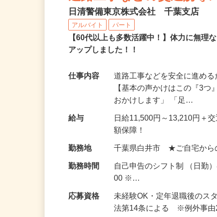
道路工事などの交通誘導
日清警備東京株式会社 千葉支店
アルバイト
パート
【60代以上も多数活躍中！】体力に無理
アップしました！！
仕事内容
道路工事などを安全に進め
【基本の声かけはこの『3つ
おかけします」 「足…
給与
日給11,500円～13,21
額保障！
勤務地
千葉県白井市 ★ご自宅から
勤務時間
自己申告のシフト制 （日勤）8
00 ※…
応募資格
未経験OK・定年退職後のス