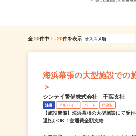
全域 ☆現場多数あり（直行・直
東京都・神奈川県・埼玉
帰...
※他にも全国に出店会場あ
全
20
件中
1
-
20
件を表示
海浜幕張の大型施設での施設警
＞
シンテイ警備株式会社 千葉支社
注目
アルバイト
パート
登録制
【施設警備】海浜幕張の大型施設にて受
週払いOK！交通費全額支給