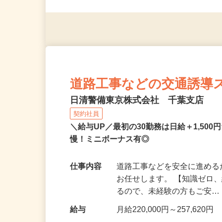
法第14条による ※例外事
道路工事などの交通誘導
日清警備東京株式会社 千葉支店
契約社員
＼給与UP／最初の30勤務は日給＋1,5
慢！ミニボーナス有◎
仕事内容
道路工事などを安全に進め
お任せします。 【知識ゼロ
るので、未経験の方もご安