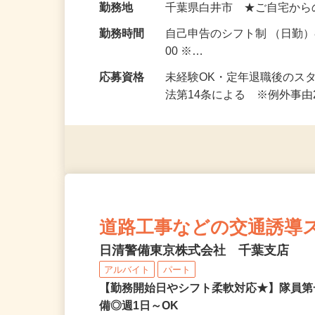
給与
月給220,000円～257,620円
勤務地
千葉県白井市 ★ご自宅から
勤務時間
自己申告のシフト制 （日勤）8
00 ※…
応募資格
未経験OK・定年退職後のス
法第14条による ※例外事
道路工事などの交通誘導
日清警備東京株式会社 千葉支店
アルバイト
パート