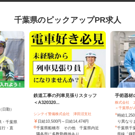
千葉県のピックアップPR求人
鉄道工事の列車見張りスタッフ
手術器
＜A320320...
株式会社
＜千葉県
00円（日勤）
シンテイ警備株式会社 津田沼支社
時給1,
日給10,500円～日給14,474円
り異な
県・千葉県
直行・直
千葉県船橋市 その他 千葉県内近
千葉県