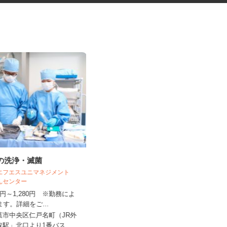
材の洗浄・滅菌
交通誘導警備スタッフ
木口総合保全株式会社
 エフエスユニマネジメント
がんセンター
日給11,000円～12,500円（日勤）
250円～1,280円 ※勤務によ
日給12,500円～...
ります。詳細をご...
東京都・神奈川県・埼玉県・千葉県
千葉市中央区仁戸名町（JR外
全域 ☆現場多数あり（直行・直