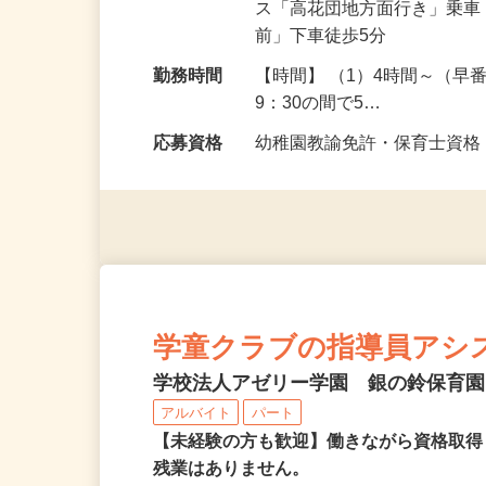
勤務地
千葉県印西市高花5-3／J
ス「高花団地方面行き」乗
前」下車徒歩5分
勤務時間
【時間】 （1）4時間～（早
9：30の間で5…
応募資格
幼稚園教諭免許・保育士資
学童クラブの指導員アシ
学校法人アゼリー学園 銀の鈴保育
アルバイト
パート