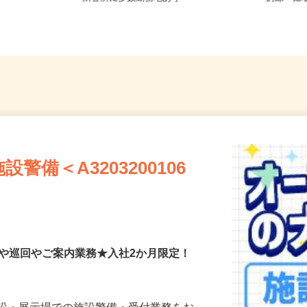
隣各所に多数勤務地あり
房線「鎌
備＜A3203200106
付や巡回やご案内業務★入社2か月限定！