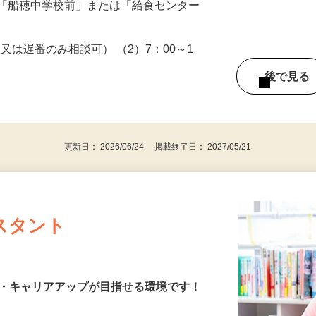
R北総線「千葉ニュータウン中央駅」よりバ
車「船穂中学校前」または「給食センター
番又は遅番のみ相談可） （2）7：00～1
後で見
格
更新日： 2026/06/24 掲載終了日： 2027/05/21
スタント
園