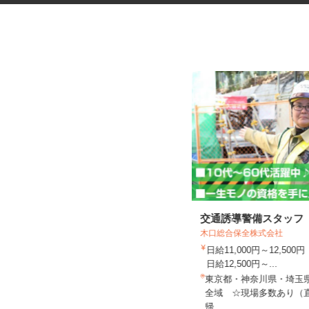
手術器材の洗浄・滅菌
交通誘導警備スタッフ
木口総合保全株式会社
株式会社 エフエスユニマネジメント
＜千葉県がんセンター
日給11,000円～12,5
時給1,250円～1,280円 ※勤務によ
日給12,500円～...
り異なります。詳細をご...
東京都・神奈川県・埼玉
千葉県千葉市中央区仁戸名町（JR外
全域 ☆現場多数あり（