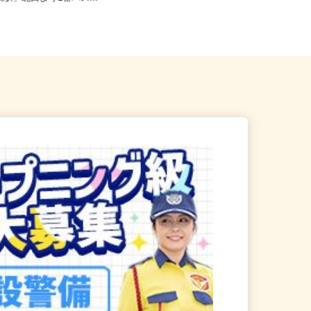
取駅」北口より1番バス...
帰...