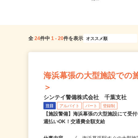
房線「鎌取駅」北口より1番バス...
帰...
全
24
件中
1
-
20
件を表示
海浜幕張の大型施設での施設警
＞
シンテイ警備株式会社 千葉支社
注目
アルバイト
パート
登録制
【施設警備】海浜幕張の大型施設にて受
週払いOK！交通費全額支給