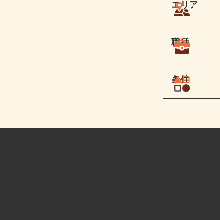
エリア
職種
条件