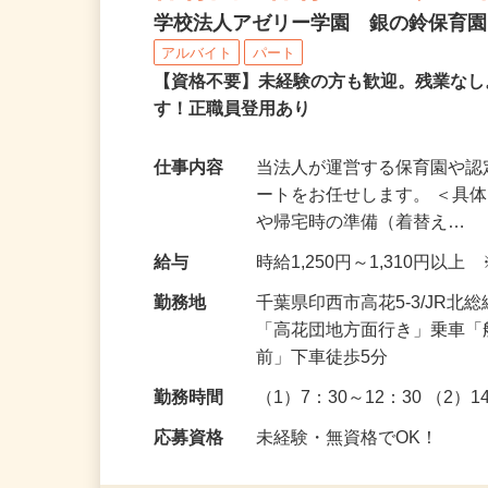
保育園の保育アシスタン
学校法人アゼリー学園 銀の鈴保育
アルバイト
パート
【資格不要】未経験の方も歓迎。残業な
す！正職員登用あり
仕事内容
当法人が運営する保育園や
ートをお任せします。 ＜具
や帰宅時の準備（着替え…
給与
時給1,250円～1,310円
勤務地
千葉県印西市高花5-3/JR
「高花団地方面行き」乗車
前」下車徒歩5分
勤務時間
（1）7：30～12：30 （2）
応募資格
未経験・無資格でOK！