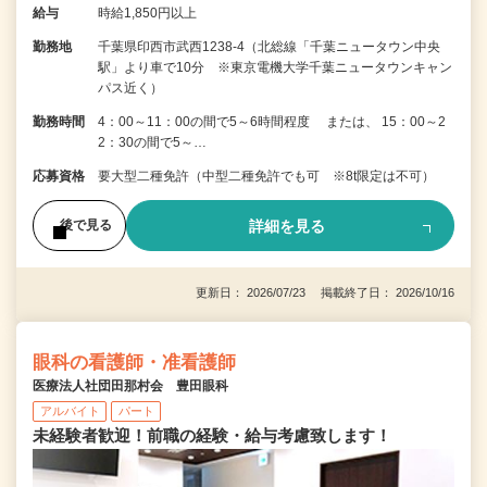
給与
時給1,850円以上
勤務地
千葉県印西市武西1238-4（北総線「千葉ニュータウン中央
駅」より車で10分 ※東京電機大学千葉ニュータウンキャン
パス近く）
勤務時間
4：00～11：00の間で5～6時間程度 または、 15：00～2
2：30の間で5～…
応募資格
要大型二種免許（中型二種免許でも可 ※8t限定は不可）
詳細を見る
後で見る
更新日： 2026/07/23 掲載終了日： 2026/10/16
眼科の看護師・准看護師
医療法人社団田那村会 豊田眼科
アルバイト
パート
未経験者歓迎！前職の経験・給与考慮致します！