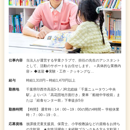
仕事内容
当法人が運営する学童クラブで、担任の先生のアシスタント
として、活動のサポートをお任せします。 ＜具体的な業務内
容＞ ◆送迎 ◆実験・工作・クッキングな…
給与
時給1,310円～時給1,470円以上
勤務地
千葉県印西市高花5-3／JR北総線「千葉ニュータウン中央
駅」よりバス「高花団地方面行き」乗車「船穂中学校前」ま
たは「給食センター前」下車徒歩5分
勤務時間
【時間】 通常時：14：00～19：00の間の4時間～ 学校休業
時：7：00～19：0…
応募資格
放課後児童支援員、保育士、小学校教諭などの資格をお持ち
の方歓迎 ★女性活躍中！未経験ブランクある方も大歓迎！