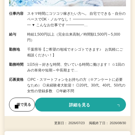
仕事内容
スキマ時間にコツコツ稼ぎたい方へ。 自宅でできる・自分の
ペースでOK・ノルマなし！ ━━━━━━━━━━━━━━
━ ▼ こんなお仕事です ━━━━━…
給与
時給1,500円以上（完全出来高制／時間額1,500円～5,000
円）
勤務地
千葉県等【ご希望の地域でオシゴトできます♪ お気軽にご
相談ください！】
勤務時間
1日5分～好きな時間、空いている時間に働けます！ ☆1回の
みの単発や短期～中長期まで…
応募資格
◎PC・スマートフォンをお持ちの方（※アンケートに必要
なため） ◎未経験者大歓迎！ ◎20代、30代、40代、50代の
女性の登録多数 ◎年齢不問
詳細を見る
後で見る
更新日： 2026/07/23 掲載終了日： 2026/08/30