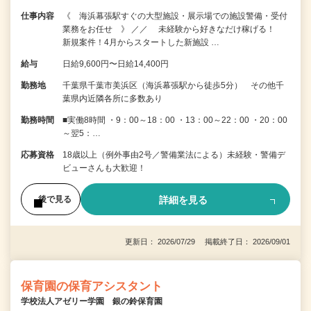
仕事内容
《 海浜幕張駅すぐの大型施設・展示場での施設警備・受付
業務をお任せ 》 ／／ 未経験から好きなだけ稼げる！
新規案件！4月からスタートした新施設 …
給与
日給9,600円〜日給14,400円
勤務地
千葉県千葉市美浜区（海浜幕張駅から徒歩5分） その他千
葉県内近隣各所に多数あり
勤務時間
■実働8時間 ・9：00～18：00 ・13：00～22：00 ・20：00
～翌5：…
応募資格
18歳以上（例外事由2号／警備業法による）未経験・警備デ
ビューさんも大歓迎！
詳細を見る
後で見る
更新日： 2026/07/29 掲載終了日： 2026/09/01
保育園の保育アシスタント
学校法人アゼリー学園 銀の鈴保育園