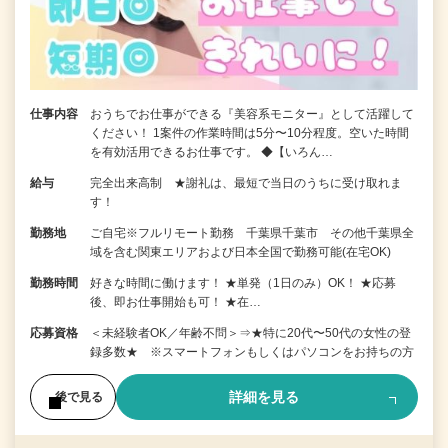
仕事内容
おうちでお仕事ができる『美容系モニター』として活躍して
ください！ 1案件の作業時間は5分〜10分程度。空いた時間
を有効活用できるお仕事です。 ◆【いろん…
給与
完全出来高制 ★謝礼は、最短で当日のうちに受け取れま
す！
勤務地
ご自宅※フルリモート勤務 千葉県千葉市 その他千葉県全
域を含む関東エリアおよび日本全国で勤務可能(在宅OK)
勤務時間
好きな時間に働けます！ ★単発（1日のみ）OK！ ★応募
後、即お仕事開始も可！ ★在…
応募資格
＜未経験者OK／年齢不問＞⇒★特に20代〜50代の女性の登
録多数★ ※スマートフォンもしくはパソコンをお持ちの方
詳細を見る
後で見る