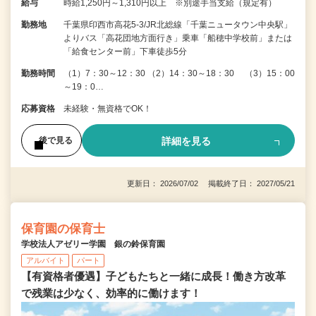
給与
時給1,250円～1,310円以上 ※別途手当支給（規定有）
勤務地
千葉県印西市高花5-3/JR北総線「千葉ニュータウン中央駅」
よりバス「高花団地方面行き」乗車「船穂中学校前」または
「給食センター前」下車徒歩5分
勤務時間
（1）7：30～12：30 （2）14：30～18：30 （3）15：00
～19：0…
応募資格
未経験・無資格でOK！
詳細を見る
後で見る
更新日： 2026/07/02 掲載終了日： 2027/05/21
保育園の保育士
学校法人アゼリー学園 銀の鈴保育園
アルバイト
パート
【有資格者優遇】子どもたちと一緒に成長！働き方改革
で残業は少なく、効率的に働けます！