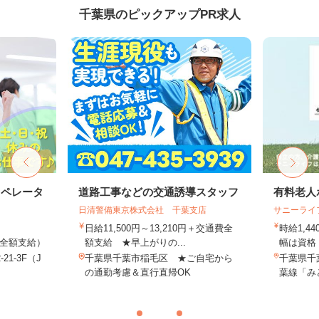
千葉県のピックアップPR求人
オペレータ
道路工事などの交通誘導スタッフ
有料老人
日清警備東京株式会社 千葉支店
サニーライ
日給11,500円～13,210円＋交通費全
時給1,4
費全額支給）
額支給 ★早上がりの...
幅は資格・
1-3F（J
千葉県千葉市稲毛区 ★ご自宅から
千葉県千葉
の通勤考慮＆直行直帰OK
葉線「み