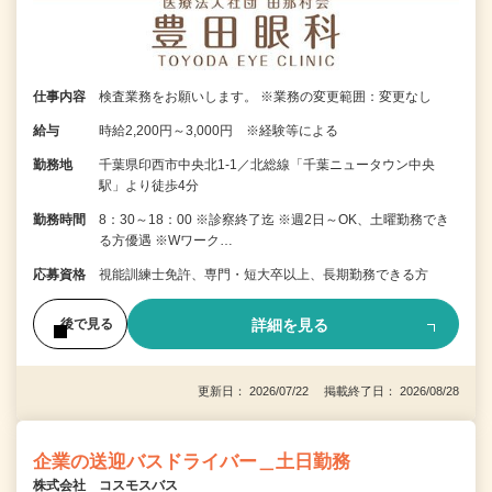
仕事内容
検査業務をお願いします。 ※業務の変更範囲：変更なし
給与
時給2,200円～3,000円 ※経験等による
勤務地
千葉県印西市中央北1-1／北総線「千葉ニュータウン中央
駅」より徒歩4分
勤務時間
8：30～18：00 ※診察終了迄 ※週2日～OK、土曜勤務でき
る方優遇 ※Wワーク…
応募資格
視能訓練士免許、専門・短大卒以上、長期勤務できる方
詳細を見る
後で見る
更新日： 2026/07/22 掲載終了日： 2026/08/28
企業の送迎バスドライバー＿土日勤務
株式会社 コスモスバス