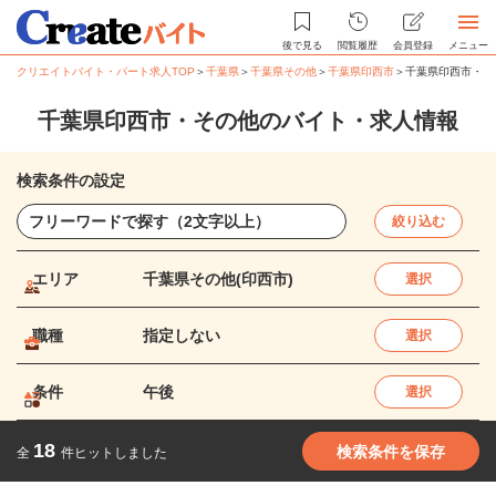
後で見る
閲覧履歴
会員登録
メニュー
クリエイトバイト・パート求人TOP
＞
千葉県
＞
千葉県その他
＞
千葉県印西市
＞
千葉県印西市・そ
千葉県印西市・その他のバイト・求人情報
検索条件の設定
絞り込む
エリア
千葉県その他(印西市)
選択
職種
指定しない
選択
条件
午後
選択
18
検索条件を保存
全
件ヒットしました