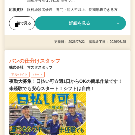
勤務が可能な方歓迎 ※Wワ…
応募資格
眼科経験者優遇 専門・短大卒以上、長期勤務できる方
詳細を見る
後で見る
更新日： 2026/07/22 掲載終了日： 2026/08/28
パンの仕分けスタッフ
株式会社 マスダスタッフ
アルバイト
パート
夜勤大募集！日払い可☆週1日からOKの簡単作業です！
未経験でも安心スタート！シフトは自由！