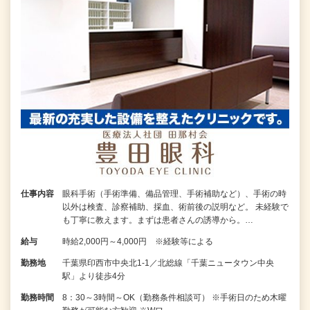
仕事内容
眼科手術（手術準備、備品管理、手術補助など）、手術の時
以外は検査、診察補助、採血、術前後の説明など。 未経験で
も丁寧に教えます。まずは患者さんの誘導から。…
給与
時給2,000円～4,000円 ※経験等による
勤務地
千葉県印西市中央北1-1／北総線「千葉ニュータウン中央
駅」より徒歩4分
勤務時間
8：30～3時間～OK（勤務条件相談可） ※手術日のため木曜