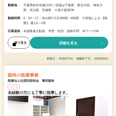
勤務地
千葉県柏市布施2193／現場は千葉県、東京23区、神奈川
県、埼玉県、茨城県 ※直行直帰OK
勤務時間
9：00～17：30の間で1日3時間～6時間 ※現場による 【勤
務】 週1日～OK
応募資格
未経験者大歓迎 学歴・性別・資格不問 WワークOK
詳細を見る
後で見る
更新日： 2026/07/10 掲載終了日： 2026/09/11
眼科の医療事務
医療法人社団田那村会 豊田眼科
パート
未経験の方にも丁寧に指導します。