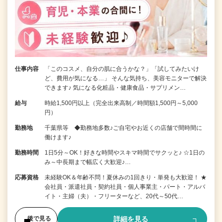
仕事内容
「このコスメ、自分の肌に合うかな？」「試してみたいけ
ど、費用が気になる…」 そんな気持ち、美容モニターで解決
できます♪ 気になる化粧品・健康食品・サプリメン…
給与
時給1,500円以上（完全出来高制／時間額1,500円～5,000
円）
勤務地
千葉県等 ◆勤務地多数♪ご自宅やお近くの店舗で間時間に
働けます♪
勤務時間
1日5分～OK！好きな時間やスキマ時間でサクッと♪ ☆1日の
み～中長期まで幅広く大歓迎♪…
応募資格
未経験OK＆年齢不問！夏休みの1回きり・単発も大歓迎！ ★
会社員・派遣社員・契約社員・個人事業主・パート・アルバ
イト・主婦（夫）・フリーターなど、20代～50代…
詳細を見る
後で見る