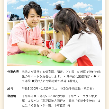
仕事内容
当法人が運営する保育園、認定こども園、幼稚園で担任の先
生のサポートをお任せします。 ＜具体的な業務内容＞ ◆バ
ス添乗 ◆受け入れや帰宅時の準備（着替え…
給与
時給1,360円～1,420円以上 ※別途手当支給（規定有）
勤務地
千葉県印西市高花5-3／JR北総線「千葉ニュータウン中央
駅」よりバス「高花団地方面行き」乗車「船穂中学校前」ま
たは「給食センター前」下車徒歩5分