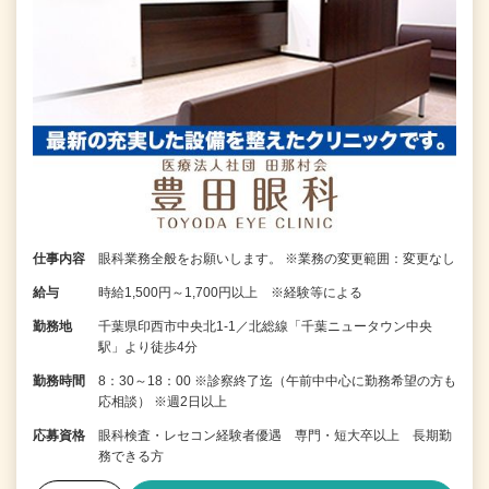
仕事内容
眼科業務全般をお願いします。 ※業務の変更範囲：変更なし
給与
時給1,500円～1,700円以上 ※経験等による
勤務地
千葉県印西市中央北1-1／北総線「千葉ニュータウン中央
駅」より徒歩4分
勤務時間
8：30～18：00 ※診察終了迄（午前中中心に勤務希望の方も
応相談） ※週2日以上
応募資格
眼科検査・レセコン経験者優遇 専門・短大卒以上 長期勤
務できる方