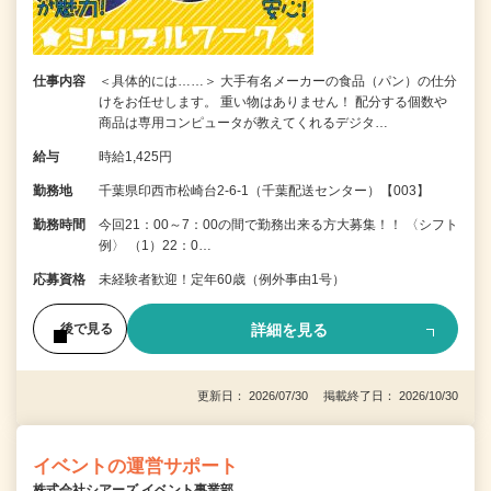
仕事内容
＜具体的には……＞ 大手有名メーカーの食品（パン）の仕分
けをお任せします。 重い物はありません！ 配分する個数や
商品は専用コンピュータが教えてくれるデジタ…
給与
時給1,425円
勤務地
千葉県印西市松崎台2-6-1（千葉配送センター）【003】
勤務時間
今回21：00～7：00の間で勤務出来る方大募集！！ 〈シフト
例〉 （1）22：0…
応募資格
未経験者歓迎！定年60歳（例外事由1号）
詳細を見る
後で見る
更新日： 2026/07/30 掲載終了日： 2026/10/30
イベントの運営サポート
株式会社シアーズ イベント事業部