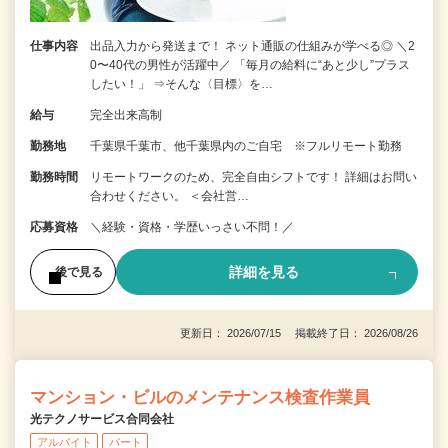
仕事内容
出品入力から発送まで！ ネット通販の仕組みが学べる◎ ＼2
0〜40代の男性が活躍中／ 「毎月の給料に“あと少し”プラス
したい！」 ⇒そんな〈目標〉を…
給与
完全出来高制
勤務地
千葉県千葉市、他千葉県内のご自宅 ※フルリモート勤務
勤務時間
リモートワークのため、完全自由シフトです！ 詳細はお問い
合わせください。 ＜会社営…
応募資格
＼経験・資格・学歴いっさい不問！／
詳細を見る
後で見る
更新日： 2026/07/15 掲載終了日： 2026/08/26
マンション・ビルのメンテナンス検査作業員
光テクノサービス合同会社
アルバイト
パート