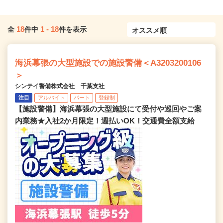
18
1
-
18
全
件中
件を表示
海浜幕張の大型施設での施設警備＜A3203200106
＞
シンテイ警備株式会社 千葉支社
注目
アルバイト
パート
登録制
【施設警備】海浜幕張の大型施設にて受付や巡回やご案
内業務★入社2か月限定！週払いOK！交通費全額支給