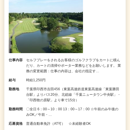
仕事内容
セルフプレーをされるお客様のゴルフクラブをカートに積ん
だり、カートの清掃やポーター業務などをお願いします。 業
務の変更範囲：仕事の内容は、会社の指定す…
給与
時給1,250円
勤務地
千葉県印西市吉田456（東葉高速鉄道東葉高速線「東葉勝田
台駅」よりバス20分、北総線「千葉ニュータウン中央駅」・
「印西牧の原駅」より車で15分）
勤務時間
〇全日 6：00～10：00 13：00～17：00 ☆午前のみ午後の
みOK／午前・…
応募資格
普通自動車免許（AT可） ☆未経験者OK