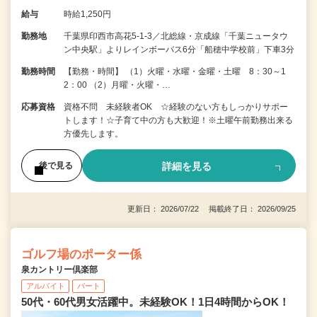
給与
時給1,250円
勤務地
千葉県印西市高花5-1-3／北総線・京成線「千葉ニュータウ
ン中央駅」よりレインボーバス6分「船穂中学校前」下車3分
勤務時間
【勤務・時間】 （1）火曜・水曜・金曜・土曜 8：30～1
2：00 （2）月曜・火曜・…
応募資格
資格不問 未経験者OK ☆経験のない方もしっかりサポー
トします！☆子育て中の方も大歓迎！※土曜午前勤務出来る
方優先します。
詳細を見る
後で見る
更新日： 2026/07/22 掲載終了日： 2026/09/25
ゴルフ場のポーター係
泉カントリー倶楽部
アルバイト
パート
50代・60代男女活躍中。未経験OK！1日4時間からOK！