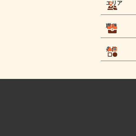
エリア
職種
条件