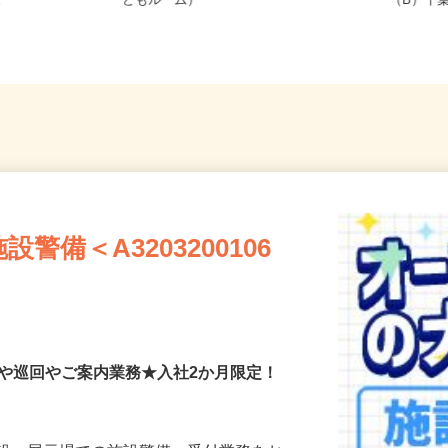
-21-3F（J
千葉県千葉市美浜区（千葉市内の子
（A）
.
どもルーム）
（B）千
備＜A3203200106
付や巡回やご案内業務★入社2か月限定！