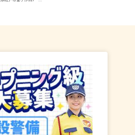
千葉県松戸市中矢切540
千葉県千葉市中央区港町12-21-3F（J
葉県松戸市金ケ作317 ...
R内房線「本千葉駅」よ...