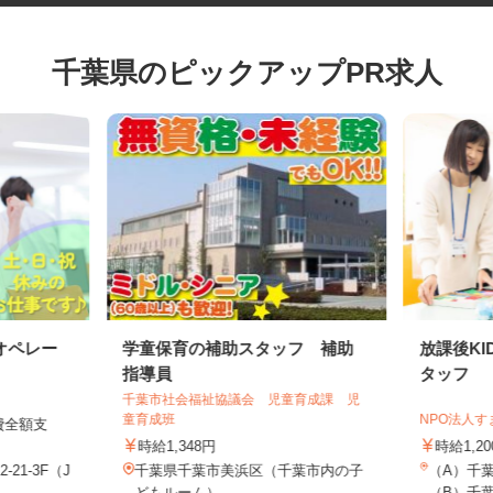
千葉県のピックアップPR求人
オペレー
学童保育の補助スタッフ 補助
放課後
指導員
タッフ
千葉市社会福祉協議会 児童育成課 児
童育成班
NPO法
通費全額支
時給1,348円
時給1