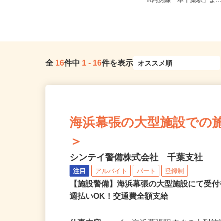
（A）千葉県松戸市中矢切540
千葉県千葉市中央区港町12
（B）千葉県松戸市金ケ作317 ...
R内房線「本千葉駅」よ..
全
16
件中
1
-
16
件を表示
海浜幕張の大型施設での施設警
＞
シンテイ警備株式会社 千葉支社
注目
アルバイト
パート
登録制
【施設警備】海浜幕張の大型施設にて受
週払いOK！交通費全額支給