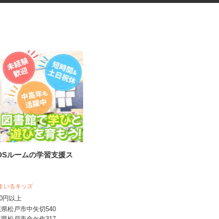
KIDSルームの学習支援ス
データ入力会社の入力オペレー
ター
株式会社アイ・ベース
人すまいるキッズ
時給1,300円以上（交通費全額支
,200円以上
給）