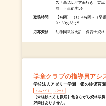
勤務地
千葉県印西市高花5-3／J
ス「高花団地方面行き」乗
前」下車徒歩5分
勤務時間
【時間】 （1）4時間～（早
9：30の間で5…
応募資格
幼稚園教諭免許・保育士資
学童クラブの指導員アシ
学校法人アゼリー学園 銀の鈴保育
アルバイト
パート