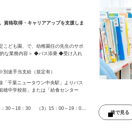
ト
園
し。資格取得・キャリアアップを支援しま
認定こども園、で、幼稚園任の先生のサポ
体的な業務内容＞ ◆バス添乗 ◆受け入れ
以上 ※別途手当支給（規定有）
北総線「千葉ニュータウン中央駅」よりバス
「船穂中学校前」または「給食センター
14：30～18：30 （3）15：00～19：0…
後で見