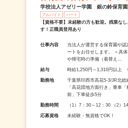
保育園の保育アシスタン
学校法人アゼリー学園 銀の鈴保育
アルバイト
パート
【資格不要】未経験の方も歓迎。残業な
す！正職員登用あり
仕事内容
当法人が運営する保育園や
ートをお任せします。 ＜具
や帰宅時の準備（着替え…
給与
時給1,250円～1,310円
勤務地
千葉県印西市高花5-3/JR
「高花団地方面行き」乗車
前」下車徒歩5分
勤務時間
（1）7：30～12：30 （2）
応募資格
未経験・無資格でOK！