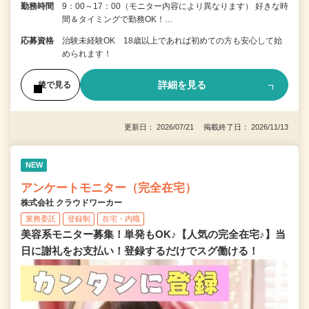
勤務時間
9：00～17：00（モニター内容により異なります） 好きな時
間＆タイミングで勤務OK！…
応募資格
治験未経験OK 18歳以上であれば初めての方も安心して始
められます！
詳細を見る
後で見る
更新日： 2026/07/21 掲載終了日： 2026/11/13
NEW
アンケートモニター（完全在宅）
株式会社 クラウドワーカー
業務委託
登録制
在宅・内職
美容系モニター募集！単発もOK♪【人気の完全在宅♪】当
日に謝礼をお支払い！登録するだけでスグ働ける！