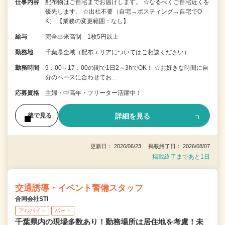
仕事内容
配布物はご自宅までお届けします。 ☆なるべくご自宅近くを
優先します。 ☆出社不要（自宅→ポスティング→自宅でO
K） 【業務の変更範囲：なし】
給与
完全出来高制 1枚5円以上
勤務地
千葉県全域（配布エリアについてはご相談ください）
勤務時間
9：00～17：00の間で1日2～3hでOK！ ☆お好きな時間に自
分のペースに合わせてお…
応募資格
主婦・中高年・フリーター活躍中！
詳細を見る
後で見る
更新日： 2026/06/23 掲載終了日： 2026/08/07
掲載終了まであと1日
交通誘導・イベント警備スタッフ
合同会社STI
アルバイト
パート
千葉県内の現場多数あり！勤務場所は居住地を考慮！未