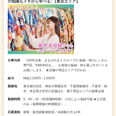
の知識もイチから学べる♪【東京エリア】
仕事内容
「100年企業」きものやまとグループの 振袖・袴のレンタル
専門店『KIMONO＆』。 お客様が振袖・袴を選ぶサポートを
お願いします。 ★店舗や周辺エリアで行われ…
給与
時給1,230円～1,500円
勤務地
東京都渋谷区、神奈川県横浜市、千葉県船橋市・千葉市・柏
市、埼玉県大宮市の店舗ほか・都下周辺エリアの催事会場
勤務時間
9：00～18：00(実働8時間) ※日により相談可能 ★土日祝
のみ（催事開催の時期限定）…
応募資格
接客・販売経験者歓迎／未経験の方もOK