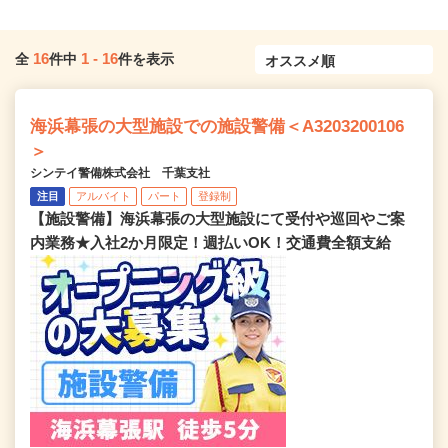
16
1
-
16
全
件中
件を表示
海浜幕張の大型施設での施設警備＜A3203200106
＞
シンテイ警備株式会社 千葉支社
注目
アルバイト
パート
登録制
【施設警備】海浜幕張の大型施設にて受付や巡回やご案
内業務★入社2か月限定！週払いOK！交通費全額支給