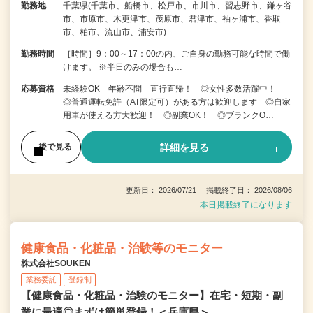
勤務地
千葉県(千葉市、船橋市、松戸市、市川市、習志野市、鎌ヶ谷
市、市原市、木更津市、茂原市、君津市、袖ヶ浦市、香取
市、柏市、流山市、浦安市)
勤務時間
［時間］9：00～17：00の内、ご自身の勤務可能な時間で働
けます。 ※半日のみの場合も…
応募資格
未経験OK 年齢不問 直行直帰！ ◎女性多数活躍中！
◎普通運転免許（AT限定可）がある方は歓迎します ◎自家
用車が使える方大歓迎！ ◎副業OK！ ◎ブランクO…
詳細を見る
後で見る
更新日： 2026/07/21 掲載終了日： 2026/08/06
本日掲載終了になります
健康食品・化粧品・治験等のモニター
株式会社SOUKEN
業務委託
登録制
【健康食品・化粧品・治験のモニター】在宅・短期・副
業に最適◎まずは簡単登録！＜兵庫県＞