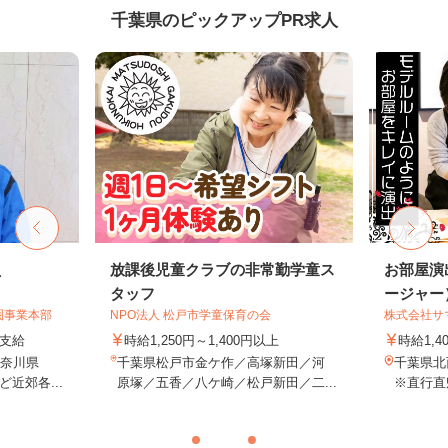
千葉県のピックアップPR求人
員
放課後児童クラブの非常勤学童ス
お部屋演
タッフ
ージャー
圏事業本部
NPO法人 松戸市学童保育の会
株式会社サ
額支給
時給1,250円～1,400円以上
時給1,4
神奈川県
千葉県松戸市金ケ作／高塚新田／河
千葉県
近郊各...
原塚／五香／八ケ崎／松戸新田／二...
※直行直