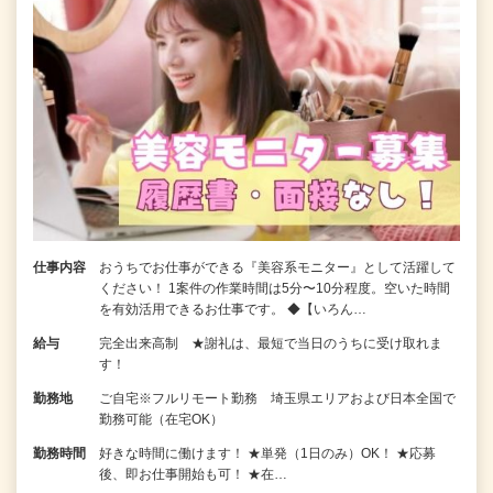
仕事内容
おうちでお仕事ができる『美容系モニター』として活躍して
ください！ 1案件の作業時間は5分〜10分程度。空いた時間
を有効活用できるお仕事です。 ◆【いろん…
給与
完全出来高制 ★謝礼は、最短で当日のうちに受け取れま
す！
勤務地
ご自宅※フルリモート勤務 埼玉県エリアおよび日本全国で
勤務可能（在宅OK）
勤務時間
好きな時間に働けます！ ★単発（1日のみ）OK！ ★応募
後、即お仕事開始も可！ ★在…