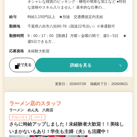
オシャレな雑貨のピッキング・梱包や簡単な加工など ●特別
な資格やスキル入りません！ 基本的な仕事の…
給与
時給1,150円以上 ★別途 交通費規定内支給
勤務地
千葉県八街市八街80-76（国道22号沿い）※車通勤可
勤務時間
9：00～17：00 【勤務】 月曜～金曜の間で、週3～5日 ★
週5日できる方…
応募資格
未経験大歓迎
詳細を見る
後で見る
更新日： 2026/07/28 掲載終了日： 2026/08/21
ラーメン店のスタッフ
ラーメン めん丸 八街店
アルバイト
パート
さらに時給アップしました！未経験者大歓迎！！美味し
いまかないもあり！学生も主婦（夫）も活躍中！