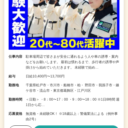
仕事内容
駐車場周辺で皆さまが安全に通れるよう人や車の誘導・案内
などをお願いします。 最初は慣れるまで、歩行者の誘導や声
掛けから始めていただきます。 未経験で始め…
給与
日給10,400円〜13,700円
勤務地
千葉県松戸市・市川市・船橋市・柏・ 野田市・我孫子市・鎌
ケ谷市・流山市・東京都葛飾区・江戸川区
勤務時間
＜日勤＞ ・8：00〜17：00 ・9：00〜18：00 ※1日8時間 週
1日から応…
応募資格
無資格・未経験OK！ ※18歳以上：警備業法による（例外事
由2号）