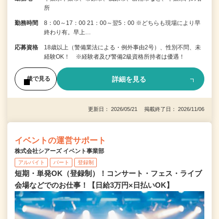
所
勤務時間
8：00～17：00 21：00～翌5：00 ※どちらも現場により早
終わり有。早上…
応募資格
18歳以上（警備業法による・例外事由2号）、性別不問、未
経験OK！ ※経験者及び警備2級資格所持者は優遇！
詳細を見る
後で見る
更新日： 2026/05/21 掲載終了日： 2026/11/06
イベントの運営サポート
株式会社シアーズ イベント事業部
アルバイト
パート
登録制
短期・単発OK（登録制）！コンサート・フェス・ライブ
会場などでのお仕事！【日給3万円×日払いOK】