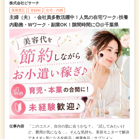
株式会社ビサーチ
業務委託
登録制
在宅・内職
主婦（夫）・会社員多数活躍中！人気の在宅ワーク♪扶養
内勤務・Wワーク・副業OK！隙間時間に◎@千葉県
仕事内容
「このコスメ、自分の肌に合うかな？」「試してみたいけ
ど、費用が気になる…」 そんな気持ち、美容モニターで解決
できます♪ 気になる化粧品・健康食品・サプリメン…