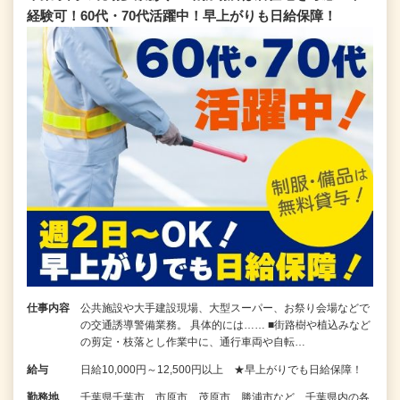
経験可！60代・70代活躍中！早上がりも日給保障！
仕事内容
公共施設や大手建設現場、大型スーパー、お祭り会場などで
の交通誘導警備業務。 具体的には…… ■街路樹や植込みなど
の剪定・枝落とし作業中に、通行車両や自転…
給与
日給10,000円～12,500円以上 ★早上がりでも日給保障！
勤務地
千葉県千葉市、市原市、茂原市、勝浦市など、千葉県内の各