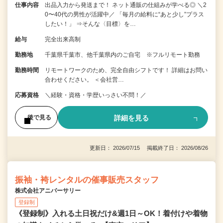
仕事内容
出品入力から発送まで！ ネット通販の仕組みが学べる◎ ＼2
0〜40代の男性が活躍中／ 「毎月の給料に“あと少し”プラス
したい！」 ⇒そんな〈目標〉を…
給与
完全出来高制
勤務地
千葉県千葉市、他千葉県内のご自宅 ※フルリモート勤務
勤務時間
リモートワークのため、完全自由シフトです！ 詳細はお問い
合わせください。 ＜会社営…
応募資格
＼経験・資格・学歴いっさい不問！／
詳細を見る
後で見る
更新日： 2026/07/15 掲載終了日： 2026/08/26
振袖・袴レンタルの催事販売スタッフ
株式会社アニバーサリー
登録制
《登録制》入れる土日祝だけ&週1日～OK！着付けや着物