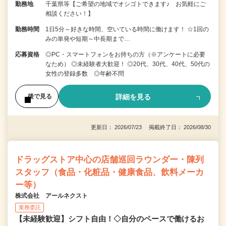
勤務地
千葉県等【ご希望の地域でオシゴトできます♪ お気軽にご
相談ください！】
勤務時間
1日5分～好きな時間、空いている時間に働けます！ ☆1回の
みの単発や短期～中長期まで…
応募資格
◎PC・スマートフォンをお持ちの方（※アンケートに必要
なため） ◎未経験者大歓迎！ ◎20代、30代、40代、50代の
女性の登録多数 ◎年齢不問
詳細を見る
後で見る
更新日： 2026/07/23 掲載終了日： 2026/08/30
ドラッグストア中心の店舗巡回ラウンダー・陳列
スタッフ（食品・化粧品・健康食品、飲料メーカ
ー等）
株式会社 アールネクスト
業務委託
【未経験歓迎】シフト自由！◇自分のペースで働けるお