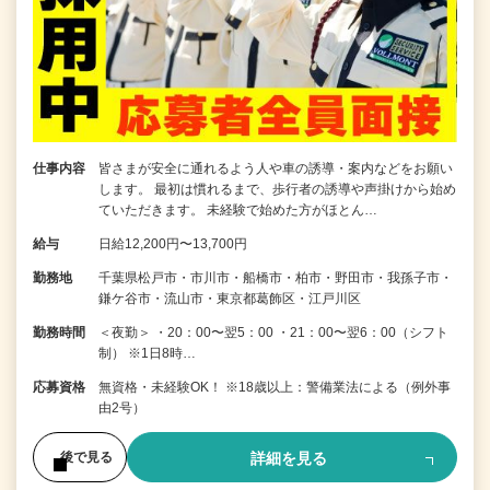
仕事内容
皆さまが安全に通れるよう人や車の誘導・案内などをお願い
します。 最初は慣れるまで、歩行者の誘導や声掛けから始め
ていただきます。 未経験で始めた方がほとん…
給与
日給12,200円〜13,700円
勤務地
千葉県松戸市・市川市・船橋市・柏市・野田市・我孫子市・
鎌ケ谷市・流山市・東京都葛飾区・江戸川区
勤務時間
＜夜勤＞ ・20：00〜翌5：00 ・21：00〜翌6：00（シフト
制） ※1日8時…
応募資格
無資格・未経験OK！ ※18歳以上：警備業法による（例外事
由2号）
詳細を見る
後で見る