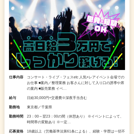
仕事内容
コンサート・ライブ・フェスetc 人気×レアイベント会場での
お仕事 ■案内／整理業務 お客さんに対して入り口の誘導や席
の案内 ■販売業務 イベ…
給与
日給30,000円+交通費※深夜手当含む
勤務地
東京都／千葉県
勤務時間
23：00～翌23：00の間（休憩あり） ※イベントによって、
時間帯の変動あり ※一定…
応募資格
18歳以上（労働基準法第61条による）、経験・学歴は一切不