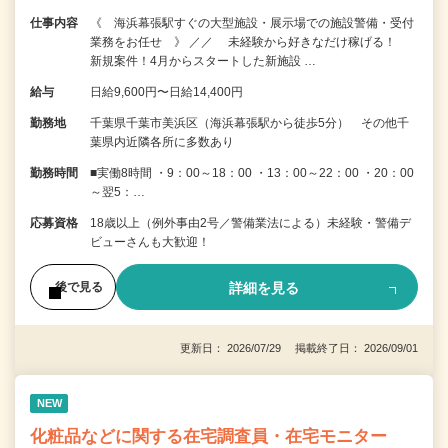
仕事内容
《 海浜幕張駅すぐの大型施設・展示場での施設警備・受付
業務をお任せ 》 ／／ 未経験から好きなだけ稼げる！
新規案件！4月からスタートした新施設 …
給与
日給9,600円〜日給14,400円
勤務地
千葉県千葉市美浜区（海浜幕張駅から徒歩5分） その他千
葉県内近隣各所に多数あり
勤務時間
■実働8時間 ・9：00～18：00 ・13：00～22：00 ・20：00
～翌5：…
応募資格
18歳以上（例外事由2号／警備業法による）未経験・警備デ
ビューさんも大歓迎！
詳細を見る
後で見る
更新日： 2026/07/29 掲載終了日： 2026/09/01
NEW
化粧品などに関する在宅調査員・在宅モニター