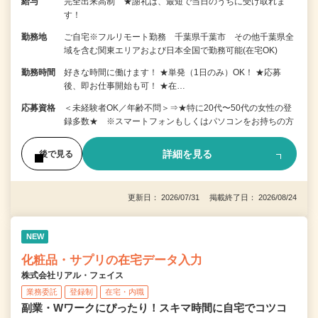
給与
完全出来高制 ★謝礼は、最短で当日のうちに受け取れま
す！
勤務地
ご自宅※フルリモート勤務 千葉県千葉市 その他千葉県全
域を含む関東エリアおよび日本全国で勤務可能(在宅OK)
勤務時間
好きな時間に働けます！ ★単発（1日のみ）OK！ ★応募
後、即お仕事開始も可！ ★在…
応募資格
＜未経験者OK／年齢不問＞⇒★特に20代〜50代の女性の登
録多数★ ※スマートフォンもしくはパソコンをお持ちの方
詳細を見る
後で見る
更新日： 2026/07/31 掲載終了日： 2026/08/24
NEW
化粧品・サプリの在宅データ入力
株式会社リアル・フェイス
業務委託
登録制
在宅・内職
副業・Wワークにぴったり！スキマ時間に自宅でコツコ