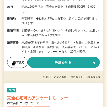
給与
時給1,500円以上（完全出来高制／時間額1,500円～5,000
円）
勤務地
千葉県等 ◆勤務地多数♪ご自宅やお近くの店舗で間時間に
働けます♪
勤務時間
1日5分～OK！好きな時間やスキマ時間でサクッと♪ ☆1日の
み～中長期まで幅広く大歓迎♪…
応募資格
未経験OK＆年齢不問！夏休みの1回きり・単発も大歓迎！ ★
会社員・派遣社員・契約社員・個人事業主・パート・アルバ
イト・主婦（夫）・フリーターなど、20代～50代…
詳細を見る
後で見る
更新日： 2026/08/05 掲載終了日： 2026/08/30
NEW
完全在宅可のアンケートモニター
株式会社 クラウドワーカー