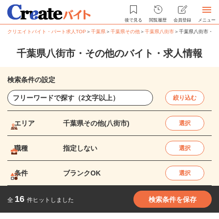
後で見る
閲覧履歴
会員登録
メニュー
クリエイトバイト・パート求人TOP
＞
千葉県
＞
千葉県その他
＞
千葉県八街市
＞
千葉県八街市・そ
千葉県八街市・その他のバイト・求人情報
検索条件の設定
絞り込む
エリア
千葉県その他(八街市)
選択
職種
指定しない
選択
条件
ブランクOK
選択
16
検索条件を保存
全
件ヒットしました