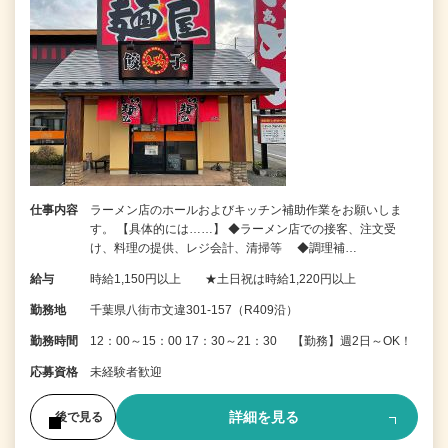
仕事内容
ラーメン店のホールおよびキッチン補助作業をお願いしま
す。 【具体的には……】 ◆ラーメン店での接客、注文受
け、料理の提供、レジ会計、清掃等 ◆調理補…
給与
時給1,150円以上 ★土日祝は時給1,220円以上
勤務地
千葉県八街市文違301-157（R409沿）
勤務時間
12：00～15：00 17：30～21：30 【勤務】週2日～OK！
応募資格
未経験者歓迎
詳細を見る
後で見る