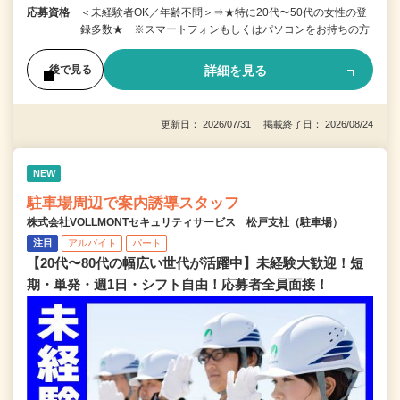
応募資格
＜未経験者OK／年齢不問＞⇒★特に20代〜50代の女性の登
録多数★ ※スマートフォンもしくはパソコンをお持ちの方
詳細を見る
後で見る
更新日： 2026/07/31 掲載終了日： 2026/08/24
NEW
駐車場周辺で案内誘導スタッフ
株式会社VOLLMONTセキュリティサービス 松戸支社（駐車場）
注目
アルバイト
パート
【20代〜80代の幅広い世代が活躍中】未経験大歓迎！短
期・単発・週1日・シフト自由！応募者全員面接！