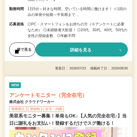
勤務時間
1日5分～好きな時間、空いている時間に働けます！ ☆1回の
みの単発や短期～中長期まで…
応募資格
◎PC・スマートフォンをお持ちの方（※アンケートに必要
なため） ◎未経験者大歓迎！ ◎20代、30代、40代、50代の
女性の登録多数 ◎年齢不問
詳細を見る
後で見る
更新日： 2026/07/23 掲載終了日： 2026/08/30
NEW
アンケートモニター（完全在宅）
株式会社 クラウドワーカー
業務委託
登録制
在宅・内職
美容系モニター募集！単発もOK♪【人気の完全在宅♪】当
日に謝礼をお支払い！登録するだけでスグ働ける！