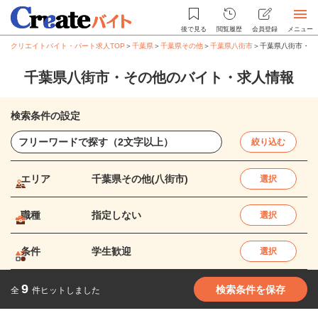
後で見る
閲覧履歴
会員登録
メニュー
クリエイトバイト・パート求人TOP
＞
千葉県
＞
千葉県その他
＞
千葉県八街市
＞
千葉県八街市・そ
千葉県八街市・その他のバイト・求人情報
検索条件の設定
絞り込む
エリア
千葉県その他(八街市)
選択
職種
指定しない
選択
条件
学生歓迎
選択
9
検索条件を保存
全
件ヒットしました