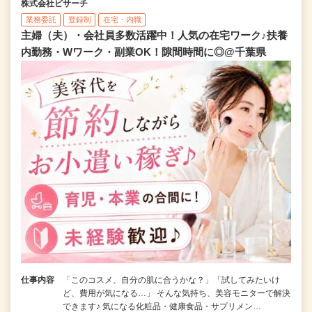
株式会社ビサーチ
業務委託
登録制
在宅・内職
主婦（夫）・会社員多数活躍中！人気の在宅ワーク♪扶養
内勤務・Wワーク・副業OK！隙間時間に◎@千葉県
仕事内容
「このコスメ、自分の肌に合うかな？」「試してみたいけ
ど、費用が気になる…」 そんな気持ち、美容モニターで解決
できます♪ 気になる化粧品・健康食品・サプリメン…