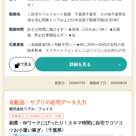
す！
勤務地
ご自宅※フルリモート勤務 千葉県千葉市 その他千葉県全
域を含む関東エリアおよび日本全国で勤務可能(在宅OK)
勤務時間
好きな時間に働けます！ ★単発（1日のみ）OK！ ★応募
後、即お仕事開始も可！ ★在…
応募資格
＜未経験者OK／年齢不問＞⇒★特に20代〜50代の女性の登
録多数★ ※スマートフォンもしくはパソコンをお持ちの方
詳細を見る
後で見る
更新日： 2026/07/31 掲載終了日： 2026/08/24
化粧品・サプリの在宅データ入力
株式会社リアル・フェイス
業務委託
登録制
在宅・内職
副業・Wワークにぴったり！スキマ時間に自宅でコツコ
ツお小遣い稼ぎ♪〈千葉県〉