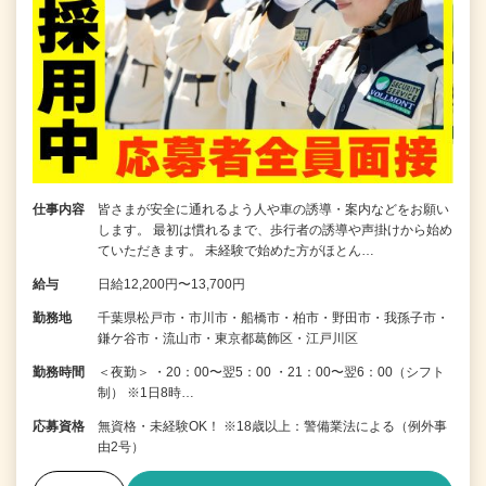
仕事内容
皆さまが安全に通れるよう人や車の誘導・案内などをお願い
します。 最初は慣れるまで、歩行者の誘導や声掛けから始め
ていただきます。 未経験で始めた方がほとん…
給与
日給12,200円〜13,700円
勤務地
千葉県松戸市・市川市・船橋市・柏市・野田市・我孫子市・
鎌ケ谷市・流山市・東京都葛飾区・江戸川区
勤務時間
＜夜勤＞ ・20：00〜翌5：00 ・21：00〜翌6：00（シフト
制） ※1日8時…
応募資格
無資格・未経験OK！ ※18歳以上：警備業法による（例外事
由2号）