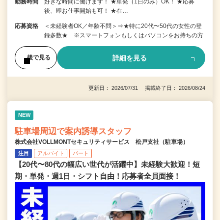
勤務時間
好きな時間に働けます！ ★単発（1日のみ）OK！ ★応募
後、即お仕事開始も可！ ★在…
応募資格
＜未経験者OK／年齢不問＞⇒★特に20代〜50代の女性の登
録多数★ ※スマートフォンもしくはパソコンをお持ちの方
詳細を見る
後で見る
更新日： 2026/07/31 掲載終了日： 2026/08/24
NEW
駐車場周辺で案内誘導スタッフ
株式会社VOLLMONTセキュリティサービス 松戸支社（駐車場）
注目
アルバイト
パート
【20代〜80代の幅広い世代が活躍中】未経験大歓迎！短
期・単発・週1日・シフト自由！応募者全員面接！