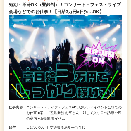
短期・単発OK（登録制）！コンサート・フェス・ライブ
会場などでのお仕事！【日給3万円×日払いOK】
仕事内容
コンサート・ライブ・フェスetc 人気×レアイベント会場での
お仕事 ■案内／整理業務 お客さんに対して入り口の誘導や席
の案内 ■販売業務 イベ…
給与
日給30,000円+交通費※深夜手当含む