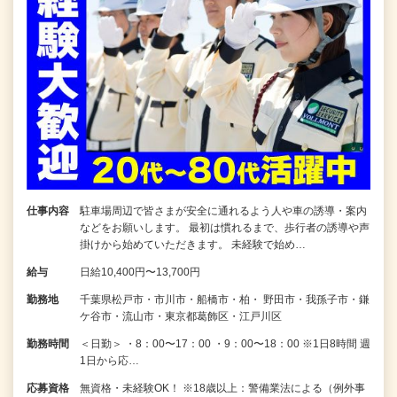
仕事内容
駐車場周辺で皆さまが安全に通れるよう人や車の誘導・案内
などをお願いします。 最初は慣れるまで、歩行者の誘導や声
掛けから始めていただきます。 未経験で始め…
給与
日給10,400円〜13,700円
勤務地
千葉県松戸市・市川市・船橋市・柏・ 野田市・我孫子市・鎌
ケ谷市・流山市・東京都葛飾区・江戸川区
勤務時間
＜日勤＞ ・8：00〜17：00 ・9：00〜18：00 ※1日8時間 週
1日から応…
応募資格
無資格・未経験OK！ ※18歳以上：警備業法による（例外事