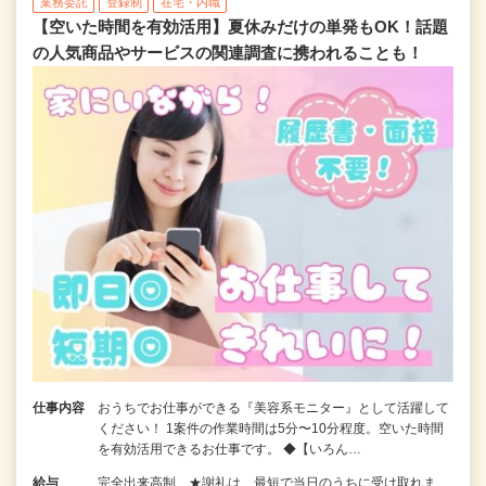
業務委託
登録制
在宅・内職
【空いた時間を有効活用】夏休みだけの単発もOK！話題
の人気商品やサービスの関連調査に携われることも！
仕事内容
おうちでお仕事ができる『美容系モニター』として活躍して
ください！ 1案件の作業時間は5分〜10分程度。空いた時間
を有効活用できるお仕事です。 ◆【いろん…
給与
完全出来高制 ★謝礼は、最短で当日のうちに受け取れま