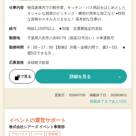
仕事内容
物流倉庫内での軽作業。キッチン・バス用品をはじめとした
オシャレな雑貨のピッキング・梱包や簡単な加工など ●特別
な資格やスキル入りません！ 基本的な仕事の…
給与
時給1,150円以上 ★別途 交通費規定内支給
勤務地
千葉県八街市八街80-76（国道22号沿い）※車通勤可
勤務時間
9：00～17：00 【勤務】 月曜～金曜の間で、週3～5日 ★
週5日できる方…
応募資格
未経験大歓迎
詳細を見る
後で見る
更新日： 2026/07/28 掲載終了日： 2026/08/21
掲載終了まであと13日
イベントの運営サポート
株式会社シアーズ イベント事業部
アルバイト
パート
登録制