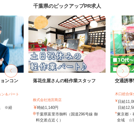
千葉県のピックアップPR求人
ションコン
落花生屋さんの軽作業スタッフ
交通誘導
木口総合保
ョン＆パート
株式会社池宮商店
日給11,
以上 ※経
時給1,140円
日給12,5
千葉県富里市御料（国道296号線 御
東京都・
料交差点近く）
全域 ☆