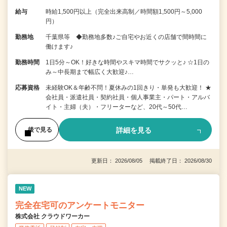
給与
時給1,500円以上（完全出来高制／時間額1,500円～5,000
円）
勤務地
千葉県等 ◆勤務地多数♪ご自宅やお近くの店舗で間時間に
働けます♪
勤務時間
1日5分～OK！好きな時間やスキマ時間でサクッと♪ ☆1日の
み～中長期まで幅広く大歓迎♪…
応募資格
未経験OK＆年齢不問！夏休みの1回きり・単発も大歓迎！ ★
会社員・派遣社員・契約社員・個人事業主・パート・アルバ
イト・主婦（夫）・フリーターなど、20代～50代…
詳細を見る
後で見る
更新日： 2026/08/05 掲載終了日： 2026/08/30
NEW
完全在宅可のアンケートモニター
株式会社 クラウドワーカー