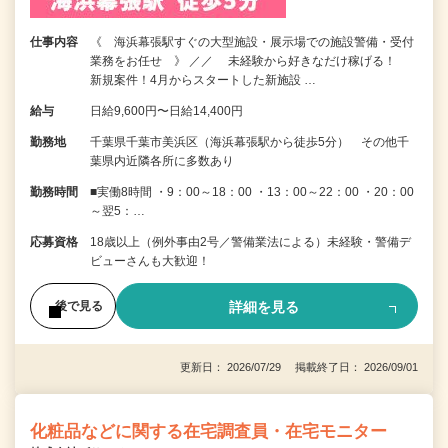
仕事内容
《 海浜幕張駅すぐの大型施設・展示場での施設警備・受付
業務をお任せ 》 ／／ 未経験から好きなだけ稼げる！
新規案件！4月からスタートした新施設 …
給与
日給9,600円〜日給14,400円
勤務地
千葉県千葉市美浜区（海浜幕張駅から徒歩5分） その他千
葉県内近隣各所に多数あり
勤務時間
■実働8時間 ・9：00～18：00 ・13：00～22：00 ・20：00
～翌5：…
応募資格
18歳以上（例外事由2号／警備業法による）未経験・警備デ
ビューさんも大歓迎！
詳細を見る
後で見る
更新日： 2026/07/29 掲載終了日： 2026/09/01
化粧品などに関する在宅調査員・在宅モニター