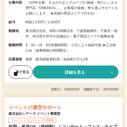
仕事内容
「100年企業」きものやまとグループの 振袖・袴のレンタル
専門店『KIMONO＆』。 お客様が振袖・袴を選ぶサポートを
お願いします。 ★店舗や周辺エリアで行われ…
給与
時給1,230円～1,500円
勤務地
東京都渋谷区、神奈川県横浜市、千葉県船橋市・千葉市・柏
市、埼玉県大宮市の店舗ほか・都下周辺エリアの催事会場
勤務時間
9：00～18：00(実働8時間) ※日により相談可能 ★土日祝
のみ（催事開催の時期限定）…
応募資格
接客・販売経験者歓迎／未経験の方もOK
詳細を見る
後で見る
更新日： 2026/03/27 掲載終了日： 2027/03/05
イベントの運営サポート
株式会社シアーズ イベント事業部
アルバイト
パート
登録制
短期・単発OK（登録制）！コンサート・フェス・ライブ