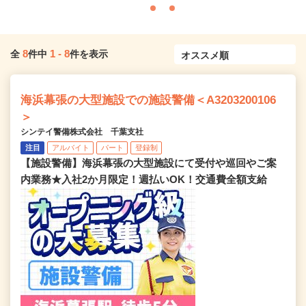
8
1
-
8
全
件中
件を表示
海浜幕張の大型施設での施設警備＜A3203200106
＞
シンテイ警備株式会社 千葉支社
注目
アルバイト
パート
登録制
【施設警備】海浜幕張の大型施設にて受付や巡回やご案
内業務★入社2か月限定！週払いOK！交通費全額支給