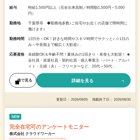
給与
時給1,500円以上（完全出来高制／時間額1,500円～5,000
円）
勤務地
千葉県等 ◆勤務地多数♪ご自宅やお近くの店舗で間時間に
働けます♪
勤務時間
1日5分～OK！好きな時間やスキマ時間でサクッと♪ ☆1日の
み～中長期まで幅広く大歓迎♪…
応募資格
未経験OK＆年齢不問！夏休みの1回きり・単発も大歓迎！ ★
会社員・派遣社員・契約社員・個人事業主・パート・アルバ
イト・主婦（夫）・フリーターなど、20代～50代…
詳細を見る
後で見る
更新日： 2026/08/05 掲載終了日： 2026/08/30
NEW
完全在宅可のアンケートモニター
株式会社 クラウドワーカー