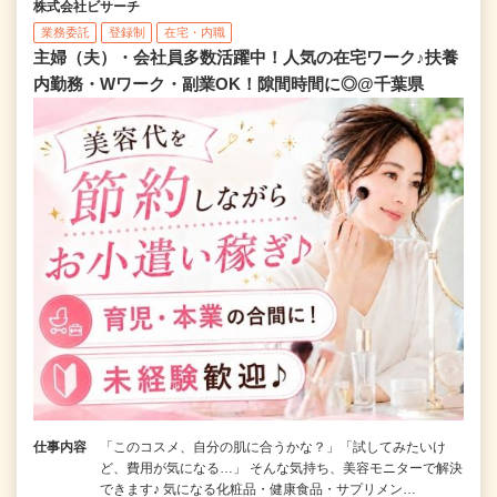
株式会社ビサーチ
業務委託
登録制
在宅・内職
主婦（夫）・会社員多数活躍中！人気の在宅ワーク♪扶養
内勤務・Wワーク・副業OK！隙間時間に◎@千葉県
仕事内容
「このコスメ、自分の肌に合うかな？」「試してみたいけ
ど、費用が気になる…」 そんな気持ち、美容モニターで解決
できます♪ 気になる化粧品・健康食品・サプリメン…