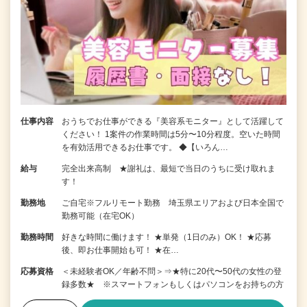
仕事内容
おうちでお仕事ができる『美容系モニター』として活躍して
ください！ 1案件の作業時間は5分〜10分程度。空いた時間
を有効活用できるお仕事です。 ◆【いろん…
給与
完全出来高制 ★謝礼は、最短で当日のうちに受け取れま
す！
勤務地
ご自宅※フルリモート勤務 埼玉県エリアおよび日本全国で
勤務可能（在宅OK）
勤務時間
好きな時間に働けます！ ★単発（1日のみ）OK！ ★応募
後、即お仕事開始も可！ ★在…
応募資格
＜未経験者OK／年齢不問＞⇒★特に20代〜50代の女性の登
録多数★ ※スマートフォンもしくはパソコンをお持ちの方