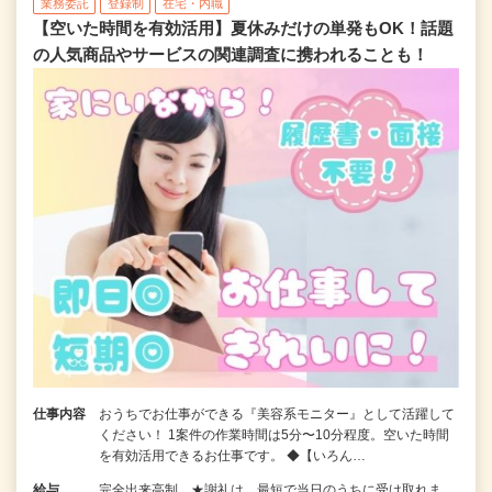
業務委託
登録制
在宅・内職
【空いた時間を有効活用】夏休みだけの単発もOK！話題
の人気商品やサービスの関連調査に携われることも！
仕事内容
おうちでお仕事ができる『美容系モニター』として活躍して
ください！ 1案件の作業時間は5分〜10分程度。空いた時間
を有効活用できるお仕事です。 ◆【いろん…
給与
完全出来高制 ★謝礼は、最短で当日のうちに受け取れま