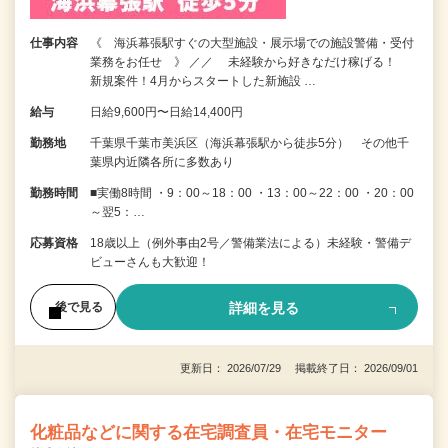
仕事内容
《 海浜幕張駅すぐの大型施設・展示場での施設警備・受付
業務をお任せ 》 ／／ 未経験から好きなだけ稼げる！
新規案件！4月からスタートした新施設 …
給与
日給9,600円〜日給14,400円
勤務地
千葉県千葉市美浜区（海浜幕張駅から徒歩5分） その他千
葉県内近隣各所に多数あり
勤務時間
■実働8時間 ・9：00～18：00 ・13：00～22：00 ・20：00
～翌5：…
応募資格
18歳以上（例外事由2号／警備業法による）未経験・警備デ
ビューさんも大歓迎！
詳細を見る
後で見る
更新日： 2026/07/29 掲載終了日： 2026/09/01
化粧品などに関する在宅調査員・在宅モニター