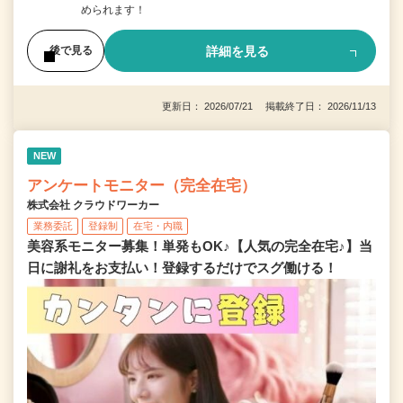
められます！
詳細を見る
後で見る
更新日： 2026/07/21 掲載終了日： 2026/11/13
NEW
アンケートモニター（完全在宅）
株式会社 クラウドワーカー
業務委託
登録制
在宅・内職
美容系モニター募集！単発もOK♪【人気の完全在宅♪】当
日に謝礼をお支払い！登録するだけでスグ働ける！