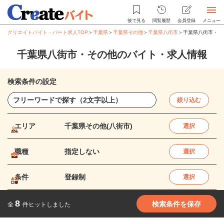
後で見る
閲覧履歴
会員登録
メニュー
クリエイトバイト・パート求人TOP
＞
千葉県
＞
千葉県その他
＞
千葉県八街市
＞
千葉県八街市・そ
千葉県八街市・その他のバイト・求人情報
検索条件の設定
絞り込む
エリア
千葉県その他(八街市)
選択
職種
指定しない
選択
条件
登録制
選択
8
検索条件を保存
全
件ヒットしました