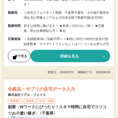
す！
勤務地
ご自宅※フルリモート勤務 千葉県千葉市 その他千葉県全
域を含む関東エリアおよび日本全国で勤務可能(在宅OK)
勤務時間
好きな時間に働けます！ ★単発（1日のみ）OK！ ★応募
後、即お仕事開始も可！ ★在…
応募資格
＜未経験者OK／年齢不問＞⇒★特に20代〜50代の女性の登
録多数★ ※スマートフォンもしくはパソコンをお持ちの方
詳細を見る
後で見る
更新日： 2026/07/31 掲載終了日： 2026/08/24
化粧品・サプリの在宅データ入力
株式会社リアル・フェイス
業務委託
登録制
在宅・内職
副業・Wワークにぴったり！スキマ時間に自宅でコツコ
ツお小遣い稼ぎ♪〈千葉県〉