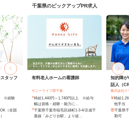
千葉県のピックアップPR求人
務スタッフ
有料老人ホームの看護師
知的障が
話人（CRE
サニーライフ西千葉
株式会社ク
以上 ※経験
時給1,440円～1,740円以上 ※給与
時給1,
幅は資格・経験・能力に...
他手当
OK（全国
千葉県千葉市稲毛区緑町1-3-4/京成千
千葉県
し）
葉線「みどり台駅」より徒...
勤可