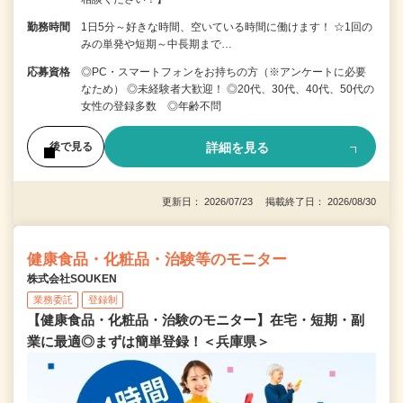
勤務時間
1日5分～好きな時間、空いている時間に働けます！ ☆1回の
みの単発や短期～中長期まで…
応募資格
◎PC・スマートフォンをお持ちの方（※アンケートに必要
なため） ◎未経験者大歓迎！ ◎20代、30代、40代、50代の
女性の登録多数 ◎年齢不問
詳細を見る
後で見る
更新日： 2026/07/23 掲載終了日： 2026/08/30
健康食品・化粧品・治験等のモニター
株式会社SOUKEN
業務委託
登録制
【健康食品・化粧品・治験のモニター】在宅・短期・副
業に最適◎まずは簡単登録！＜兵庫県＞