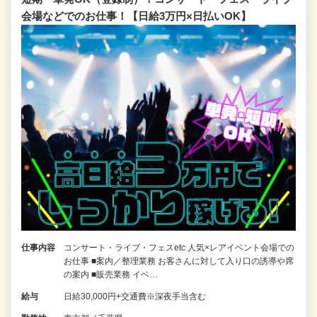
会場などでのお仕事！【日給3万円×日払いOK】
仕事内容
コンサート・ライブ・フェスetc 人気×レアイベント会場での
お仕事 ■案内／整理業務 お客さんに対して入り口の誘導や席
の案内 ■販売業務 イベ…
給与
日給30,000円+交通費※深夜手当含む