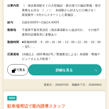
仕事内容
《 海浜幕張駅すぐの大型施設・展示場での施設警備・受付
業務をお任せ 》 ／／ 未経験から好きなだけ稼げる！
新規案件！4月からスタートした新施設 …
給与
日給9,600円〜日給14,400円
勤務地
千葉県千葉市美浜区（海浜幕張駅から徒歩5分） その他千
葉県内近隣各所に多数あり
勤務時間
■実働8時間 ・9：00～18：00 ・13：00～22：00 ・20：00
～翌5：…
応募資格
18歳以上（例外事由2号／警備業法による）未経験・警備デ
ビューさんも大歓迎！
詳細を見る
後で見る
更新日： 2026/07/29 掲載終了日： 2026/09/01
NEW
駐車場周辺で案内誘導スタッフ