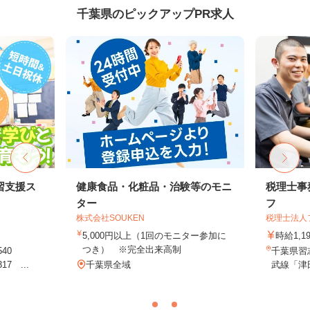
千葉県のピックアップPR求人
習支援ス
健康食品・化粧品・治験等のモニ
税理士事
ター
フ
株式会社SOUKEN
税理士法人
5,000円以上（1回のモニター参加に
時給1,1
つき） ※完全出来高制
540
千葉県習志
7 ...
千葉県全域
武線「津