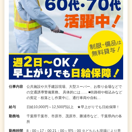
仕事内容
公共施設や大手建設現場、大型スーパー、お祭り会場などで
の交通誘導警備業務。 具体的には…… ■街路樹や植込みなど
の剪定・枝落とし作業中に、通行車両や自転…
給与
日給10,000円～12,500円以上 ★早上がりでも日給保障！
勤務地
千葉県千葉市、市原市、茂原市、勝浦市など、千葉県内の各
所
勤務時間
8：00～17：00 21：00～翌5：00 ※どちらも現場により早