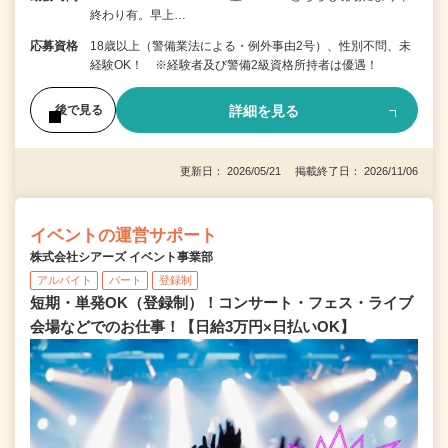
終わり有。早上…
応募資格
18歳以上（警備業法による・例外事由2号）、性別不問、未
経験OK！ ※経験者及び警備2級資格所持者は優遇！
詳細を見る
後で見る
更新日： 2026/05/21 掲載終了日： 2026/11/06
イベントの運営サポート
株式会社シアーズ イベント事業部
アルバイト
パート
登録制
短期・単発OK（登録制）！コンサート・フェス・ライブ
会場などでのお仕事！【日給3万円×日払いOK】