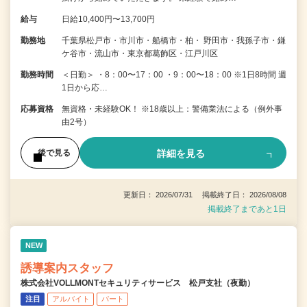
給与
日給10,400円〜13,700円
勤務地
千葉県松戸市・市川市・船橋市・柏・ 野田市・我孫子市・鎌
ケ谷市・流山市・東京都葛飾区・江戸川区
勤務時間
＜日勤＞ ・8：00〜17：00 ・9：00〜18：00 ※1日8時間 週
1日から応…
応募資格
無資格・未経験OK！ ※18歳以上：警備業法による（例外事
由2号）
詳細を見る
後で見る
更新日： 2026/07/31 掲載終了日： 2026/08/08
掲載終了まであと1日
NEW
誘導案内スタッフ
株式会社VOLLMONTセキュリティサービス 松戸支社（夜勤）
注目
アルバイト
パート