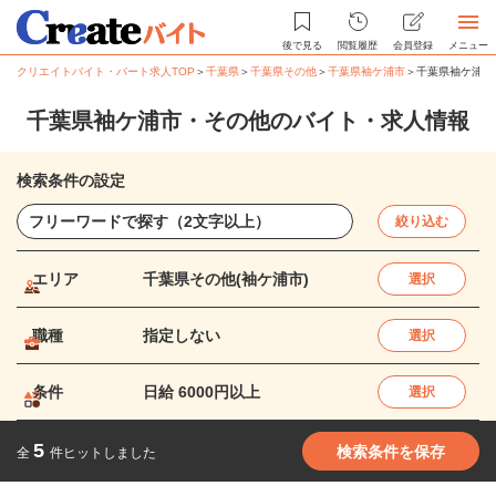
後で見る
閲覧履歴
会員登録
メニュー
クリエイトバイト・パート求人TOP
＞
千葉県
＞
千葉県その他
＞
千葉県袖ケ浦市
＞
千葉県袖ケ浦市
千葉県袖ケ浦市・その他のバイト・求人情報
検索条件の設定
絞り込む
エリア
千葉県その他(袖ケ浦市)
選択
職種
指定しない
選択
条件
日給 6000円以上
選択
5
検索条件を保存
全
件ヒットしました