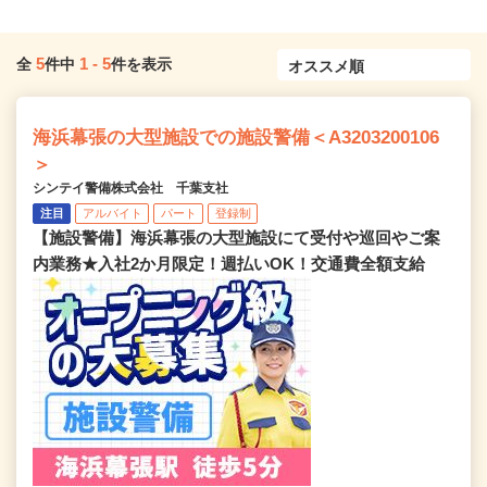
5
1
-
5
全
件中
件を表示
海浜幕張の大型施設での施設警備＜A3203200106
＞
シンテイ警備株式会社 千葉支社
注目
アルバイト
パート
登録制
【施設警備】海浜幕張の大型施設にて受付や巡回やご案
内業務★入社2か月限定！週払いOK！交通費全額支給