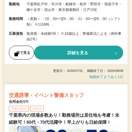
勤務地
千葉県松戸市・市川市・船橋市・柏市・野田市・我孫子市・
鎌ケ谷市・流山市・東京都葛飾区・江戸川区
勤務時間
＜夜勤＞ ・20：00〜翌5：00 ・21：00〜翌6：00（シフト
制） ※1日8時…
応募資格
無資格・未経験OK！ ※18歳以上：警備業法による（例外事
由2号）
詳細を見る
後で見る
更新日： 2026/07/31 掲載終了日： 2026/08/08
掲載終了まであと1日
交通誘導・イベント警備スタッフ
合同会社STI
アルバイト
パート
千葉県内の現場多数あり！勤務場所は居住地を考慮！未
経験可！60代・70代活躍中！早上がりも日給保障！