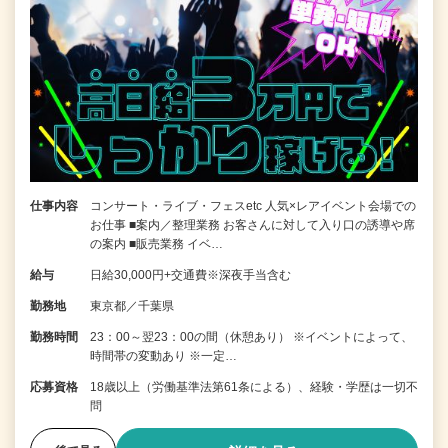
仕事内容
コンサート・ライブ・フェスetc 人気×レアイベント会場での
お仕事 ■案内／整理業務 お客さんに対して入り口の誘導や席
の案内 ■販売業務 イベ…
給与
日給30,000円+交通費※深夜手当含む
勤務地
東京都／千葉県
勤務時間
23：00～翌23：00の間（休憩あり） ※イベントによって、
時間帯の変動あり ※一定…
応募資格
18歳以上（労働基準法第61条による）、経験・学歴は一切不
問