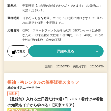
勤務地
千葉県等【ご希望の地域でオシゴトできます♪ お気軽にご
相談ください！】
勤務時間
1日5分～好きな時間、空いている時間に働けます！ ☆1回の
みの単発や短期～中長期まで…
応募資格
◎PC・スマートフォンをお持ちの方（※アンケートに必要
なため） ◎未経験者大歓迎！ ◎20代、30代、40代、50代の
女性の登録多数 ◎年齢不問
詳細を見る
後で見る
更新日： 2026/07/23 掲載終了日： 2026/08/30
振袖・袴レンタルの催事販売スタッフ
株式会社アニバーサリー
登録制
《登録制》入れる土日祝だけ&週1日～OK！着付けや着物
の知識もイチから学べる♪【東京エリア】