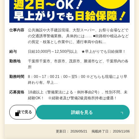
仕事内容
公共施設や大手建設現場、大型スーパー、お祭り会場などで
の交通誘導警備業務。 具体的には…… ■街路樹や植込みなど
の剪定・枝落とし作業中に、通行車両や自転…
給与
日給10,000円～12,500円以上 ★早上がりでも日給保障！
勤務地
千葉県千葉市、市原市、茂原市、勝浦市など、千葉県内の各
所
勤務時間
8：00～17：00 21：00～翌5：00 ※どちらも現場により早
終わり有。早上…
応募資格
18歳以上（警備業法による・例外事由2号）、性別不問、未
経験OK！ ※経験者及び警備2級資格所持者は優遇！
詳細を見る
後で見る
更新日： 2026/05/21 掲載終了日： 2026/11/06