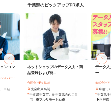
千葉県のピックアップPR求人
ションコン
ネットショップのデータ入力・商
データ入
品登録および発...
ー
ョン＆パート
合同会社Re Start
株式会社ア
以上 ※経
完全出来高制
時給1,
千葉県千葉市、他千葉県内のご自
千葉県千葉
宅 ※フルリモート勤務
R内房線「