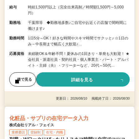
給与
時給1,500円以上（完全出来高制／時間額1,500円～5,000
円）
勤務地
千葉県等 ◆勤務地多数♪ご自宅やお近くの店舗で間時間に
働けます♪
勤務時間
1日5分～OK！好きな時間やスキマ時間でサクッと♪ ☆1日の
み～中長期まで幅広く大歓迎♪…
応募資格
未経験OK＆年齢不問！夏休みの1回きり・単発も大歓迎！ ★
会社員・派遣社員・契約社員・個人事業主・パート・アルバ
イト・主婦（夫）・フリーターなど、20代～50代…
詳細を見る
後で見る
更新日： 2026/08/10 掲載終了日： 2026/08/30
化粧品・サプリの在宅データ入力
株式会社リアル・フェイス
業務委託
登録制
在宅・内職