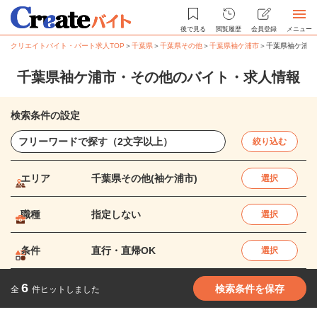
後で見る
閲覧履歴
会員登録
メニュー
クリエイトバイト・パート求人TOP
＞
千葉県
＞
千葉県その他
＞
千葉県袖ケ浦市
＞
千葉県袖ケ浦市
千葉県袖ケ浦市・その他のバイト・求人情報
検索条件の設定
絞り込む
エリア
千葉県その他(袖ケ浦市)
選択
職種
指定しない
選択
条件
直行・直帰OK
選択
6
検索条件を保存
全
件ヒットしました