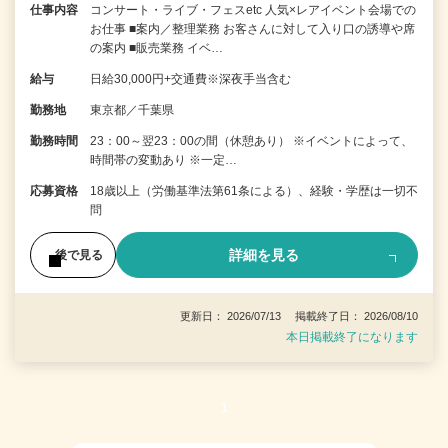
仕事内容
コンサート・ライブ・フェスetc 人気×レアイベント会場での
お仕事 ■案内／整理業務 お客さんに対して入り口の誘導や席
の案内 ■販売業務 イベ…
給与
日給30,000円+交通費※深夜手当含む
勤務地
東京都／千葉県
勤務時間
23：00～翌23：00の間（休憩あり） ※イベントによって、
時間帯の変動あり ※一定…
応募資格
18歳以上（労働基準法第61条による）、経験・学歴は一切不
問
詳細を見る
後で見る
更新日： 2026/07/13 掲載終了日： 2026/08/10
本日掲載終了になります
1