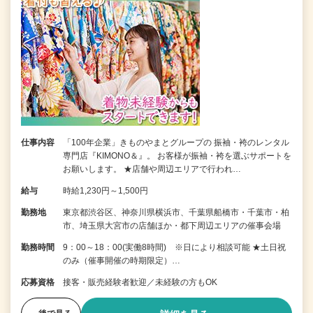
仕事内容
「100年企業」きものやまとグループの 振袖・袴のレンタル
専門店『KIMONO＆』。 お客様が振袖・袴を選ぶサポートを
お願いします。 ★店舗や周辺エリアで行われ…
給与
時給1,230円～1,500円
勤務地
東京都渋谷区、神奈川県横浜市、千葉県船橋市・千葉市・柏
市、埼玉県大宮市の店舗ほか・都下周辺エリアの催事会場
勤務時間
9：00～18：00(実働8時間) ※日により相談可能 ★土日祝
のみ（催事開催の時期限定）…
応募資格
接客・販売経験者歓迎／未経験の方もOK