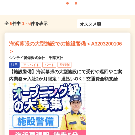
6
1
-
6
全
件中
件を表示
海浜幕張の大型施設での施設警備＜A3203200106
＞
シンテイ警備株式会社 千葉支社
注目
アルバイト
パート
登録制
【施設警備】海浜幕張の大型施設にて受付や巡回やご案
内業務★入社2か月限定！週払いOK！交通費全額支給