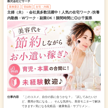
株式会社ビサーチ
業務委託
登録制
在宅・内職
主婦（夫）・会社員多数活躍中！人気の在宅ワーク♪扶養
内勤務・Wワーク・副業OK！隙間時間に◎@千葉県
仕事内容
「このコスメ、自分の肌に合うかな？」「試してみたいけ
ど、費用が気になる…」 そんな気持ち、美容モニターで解決
できます♪ 気になる化粧品・健康食品・サプリメン…