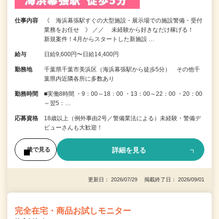
仕事内容
《 海浜幕張駅すぐの大型施設・展示場での施設警備・受付
業務をお任せ 》 ／／ 未経験から好きなだけ稼げる！
新規案件！4月からスタートした新施設 …
給与
日給9,600円〜日給14,400円
勤務地
千葉県千葉市美浜区（海浜幕張駅から徒歩5分） その他千
葉県内近隣各所に多数あり
勤務時間
■実働8時間 ・9：00～18：00 ・13：00～22：00 ・20：00
～翌5：…
応募資格
18歳以上（例外事由2号／警備業法による）未経験・警備デ
ビューさんも大歓迎！
詳細を見る
後で見る
更新日： 2026/07/29 掲載終了日： 2026/09/01
完全在宅・商品お試しモニター