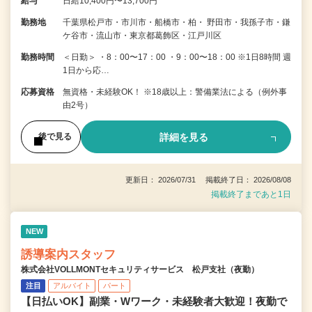
給与
日給10,400円〜13,700円
勤務地
千葉県松戸市・市川市・船橋市・柏・ 野田市・我孫子市・鎌
ケ谷市・流山市・東京都葛飾区・江戸川区
勤務時間
＜日勤＞ ・8：00〜17：00 ・9：00〜18：00 ※1日8時間 週
1日から応…
応募資格
無資格・未経験OK！ ※18歳以上：警備業法による（例外事
由2号）
詳細を見る
後で見る
更新日： 2026/07/31 掲載終了日： 2026/08/08
掲載終了まであと1日
NEW
誘導案内スタッフ
株式会社VOLLMONTセキュリティサービス 松戸支社（夜勤）
注目
アルバイト
パート
【日払いOK】副業・Wワーク・未経験者大歓迎！夜勤で