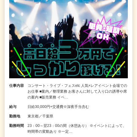
仕事内容
コンサート・ライブ・フェスetc 人気×レアイベント会場での
お仕事 ■案内／整理業務 お客さんに対して入り口の誘導や席
の案内 ■販売業務 イベ…
給与
日給30,000円+交通費※深夜手当含む
勤務地
東京都／千葉県
勤務時間
23：00～翌23：00の間（休憩あり） ※イベントによって、
時間帯の変動あり ※一定…