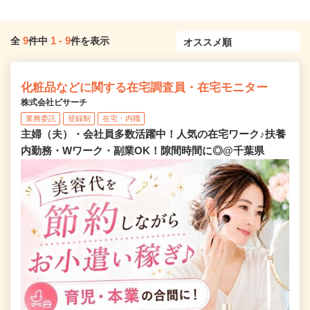
9
1
-
9
全
件中
件を表示
化粧品などに関する在宅調査員・在宅モニター
株式会社ビサーチ
業務委託
登録制
在宅・内職
主婦（夫）・会社員多数活躍中！人気の在宅ワーク♪扶養
内勤務・Wワーク・副業OK！隙間時間に◎@千葉県