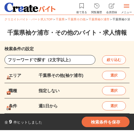
後で見る
閲覧履歴
会員登録
メニュー
クリエイトバイト・パート求人TOP
＞
千葉県
＞
千葉県その他
＞
千葉県袖ケ浦市
＞
千葉県袖ケ浦市
千葉県袖ケ浦市・その他のバイト・求人情報
検索条件の設定
絞り込む
エリア
千葉県その他(袖ケ浦市)
選択
職種
指定しない
選択
条件
週1日から
選択
9
検索条件を保存
全
件ヒットしました