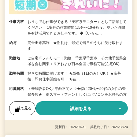
仕事内容
おうちでお仕事ができる『美容系モニター』として活躍して
ください！ 1案件の作業時間は5分〜10分程度。空いた時間
を有効活用できるお仕事です。 ◆【いろん…
給与
完全出来高制 ★謝礼は、最短で当日のうちに受け取れま
す！
勤務地
ご自宅※フルリモート勤務 千葉県千葉市 その他千葉県全
域を含む関東エリアおよび日本全国で勤務可能(在宅OK)
勤務時間
好きな時間に働けます！ ★単発（1日のみ）OK！ ★応募
後、即お仕事開始も可！ ★在…
応募資格
＜未経験者OK／年齢不問＞⇒★特に20代〜50代の女性の登
録多数★ ※スマートフォンもしくはパソコンをお持ちの方
詳細を見る
後で見る
更新日： 2026/07/31 掲載終了日： 2026/08/24