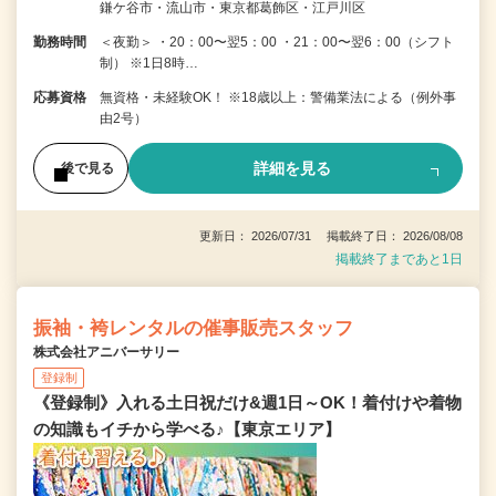
鎌ケ谷市・流山市・東京都葛飾区・江戸川区
勤務時間
＜夜勤＞ ・20：00〜翌5：00 ・21：00〜翌6：00（シフト
制） ※1日8時…
応募資格
無資格・未経験OK！ ※18歳以上：警備業法による（例外事
由2号）
詳細を見る
後で見る
更新日： 2026/07/31 掲載終了日： 2026/08/08
掲載終了まであと1日
振袖・袴レンタルの催事販売スタッフ
株式会社アニバーサリー
登録制
《登録制》入れる土日祝だけ&週1日～OK！着付けや着物
の知識もイチから学べる♪【東京エリア】