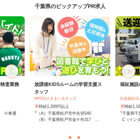
千葉県のピックアップPR求人
び検査業務
放課後KIDSルームの学習支援ス
福祉施設
タッフ
NPO法人すまいるキッズ
社会福祉法
時給1,200円以上
時給1,1
0 ※車通
（A）千葉県松戸市中矢切540
千葉県千
（B）千葉県松戸市金ケ作317 ...
C（インタ