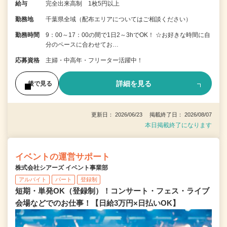
給与
完全出来高制 1枚5円以上
勤務地
千葉県全域（配布エリアについてはご相談ください）
勤務時間
9：00～17：00の間で1日2～3hでOK！ ☆お好きな時間に自
分のペースに合わせてお…
応募資格
主婦・中高年・フリーター活躍中！
詳細を見る
後で見る
更新日： 2026/06/23 掲載終了日： 2026/08/07
本日掲載終了になります
イベントの運営サポート
株式会社シアーズ イベント事業部
アルバイト
パート
登録制
短期・単発OK（登録制）！コンサート・フェス・ライブ
会場などでのお仕事！【日給3万円×日払いOK】