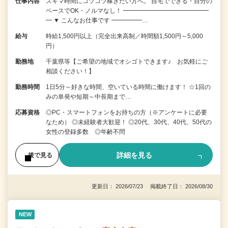
仕事内容
スキマ時間にコツコツ稼ぎたい方へ。 自宅でできる・自分の
ペースでOK・ノルマなし！ ━━━━━━━━━━━━━━
━ ▼ こんなお仕事です ━━━━━…
給与
時給1,500円以上（完全出来高制／時間額1,500円～5,000
円）
勤務地
千葉県等【ご希望の地域でオシゴトできます♪ お気軽にご
相談ください！】
勤務時間
1日5分～好きな時間、空いている時間に働けます！ ☆1回の
みの単発や短期～中長期まで…
応募資格
◎PC・スマートフォンをお持ちの方（※アンケートに必要
なため） ◎未経験者大歓迎！ ◎20代、30代、40代、50代の
女性の登録多数 ◎年齢不問
詳細を見る
後で見る
更新日： 2026/07/23 掲載終了日： 2026/08/30
NEW