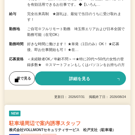
を有効活用できるお仕事です。 ◆【いろん…
給与
完全出来高制 ★謝礼は、最短で当日のうちに受け取れま
す！
勤務地
ご自宅※フルリモート勤務 埼玉県エリアおよび日本全国で
勤務可能（在宅OK）
勤務時間
好きな時間に働けます！ ★単発（1日のみ）OK！ ★応募
後、即お仕事開始も可！ ★在…
応募資格
＜未経験者OK／年齢不問＞⇒★特に20代〜50代の女性の登
録多数★ ※スマートフォンもしくはパソコンをお持ちの方
詳細を見る
後で見る
更新日： 2026/07/31 掲載終了日： 2026/08/24
NEW
駐車場周辺で案内誘導スタッフ
株式会社VOLLMONTセキュリティサービス 松戸支社（駐車場）