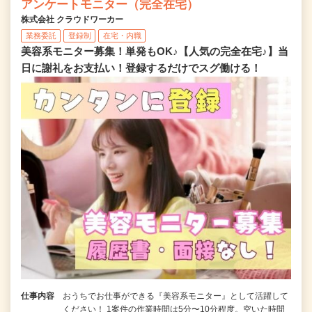
アンケートモニター（完全在宅）
株式会社 クラウドワーカー
業務委託
登録制
在宅・内職
美容系モニター募集！単発もOK♪【人気の完全在宅♪】当
日に謝礼をお支払い！登録するだけでスグ働ける！
仕事内容
おうちでお仕事ができる『美容系モニター』として活躍して
ください！ 1案件の作業時間は5分〜10分程度。空いた時間