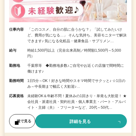
仕事内容
「このコスメ、自分の肌に合うかな？」「試してみたいけ
ど、費用が気になる…」 そんな気持ち、美容モニターで解決
できます♪ 気になる化粧品・健康食品・サプリメン…
給与
時給1,500円以上（完全出来高制／時間額1,500円～5,000
円）
勤務地
千葉県等 ◆勤務地多数♪ご自宅やお近くの店舗で間時間に
働けます♪
勤務時間
1日5分～OK！好きな時間やスキマ時間でサクッと♪ ☆1日の
み～中長期まで幅広く大歓迎♪…
応募資格
未経験OK＆年齢不問！夏休みの1回きり・単発も大歓迎！ ★
会社員・派遣社員・契約社員・個人事業主・パート・アルバ
イト・主婦（夫）・フリーターなど、20代～50代…
詳細を見る
後で見る