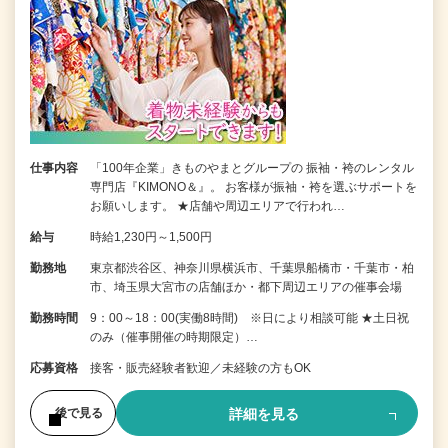
仕事内容
「100年企業」きものやまとグループの 振袖・袴のレンタル
専門店『KIMONO＆』。 お客様が振袖・袴を選ぶサポートを
お願いします。 ★店舗や周辺エリアで行われ…
給与
時給1,230円～1,500円
勤務地
東京都渋谷区、神奈川県横浜市、千葉県船橋市・千葉市・柏
市、埼玉県大宮市の店舗ほか・都下周辺エリアの催事会場
勤務時間
9：00～18：00(実働8時間) ※日により相談可能 ★土日祝
のみ（催事開催の時期限定）…
応募資格
接客・販売経験者歓迎／未経験の方もOK
詳細を見る
後で見る