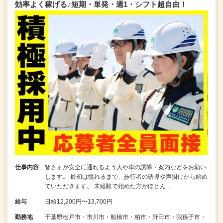
効率よく稼げる♪短期・単発・週1・シフト超自由！
仕事内容
皆さまが安全に通れるよう人や車の誘導・案内などをお願い
します。 最初は慣れるまで、歩行者の誘導や声掛けから始め
ていただきます。 未経験で始めた方がほとん…
給与
日給12,200円〜13,700円
勤務地
千葉県松戸市・市川市・船橋市・柏市・野田市・我孫子市・