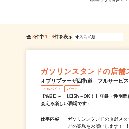
全国どこからでも在宅勤務OK（全国
千葉県船橋市本町（JR
47都道府県対応、転勤なし）
「船橋駅」より徒歩5分）/
全
8
件中
1
-
8
件を表示
ガソリンスタンドの店舗
オブリプラーザ四街道 フルサービ
アルバイト
パート
【週2日～・1日5h～OK！】年齢・性
会える楽しい職場です♪
仕事内容
ガソリンスタンドの店舗ス