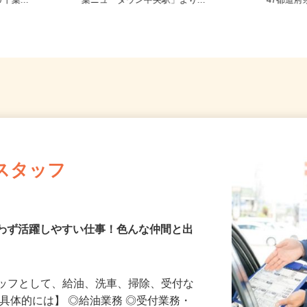
・東武野田線
千葉県印西市高花5-3／JR北総線「千
全国ど
千葉...
葉ニュータウン中央駅」より...
47都
スタッフ
ス
別問わず活躍しやすい仕事！色んな仲間と出
タッフとして、給油、洗車、掃除、受付な