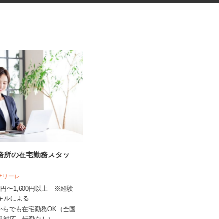
事務所の在宅勤務スタッ
振袖・袴レンタル、フォトスタ
ジオの運営スタッ...
人サリーレ
KIMONO＆ 千葉店舗 ／株式会社アニ
バーサリー
300円〜1,600円以上 ※経験
スキルによる
時給1,230円～1,330円以上＋手当