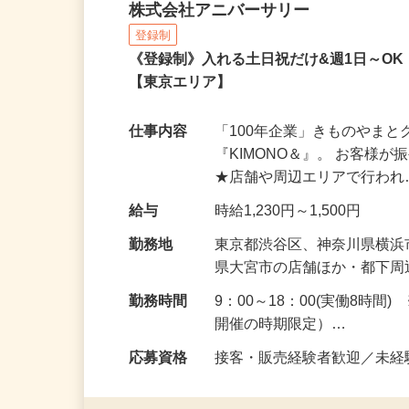
振袖・袴レンタルの催事
株式会社アニバーサリー
登録制
《登録制》入れる土日祝だけ&週1日～O
【東京エリア】
仕事内容
「100年企業」きものやま
『KIMONO＆』。 お客
★店舗や周辺エリアで行わ
給与
時給1,230円～1,500円
勤務地
東京都渋谷区、神奈川県横
県大宮市の店舗ほか・都下
勤務時間
9：00～18：00(実働8時
開催の時期限定）…
応募資格
接客・販売経験者歓迎／未経