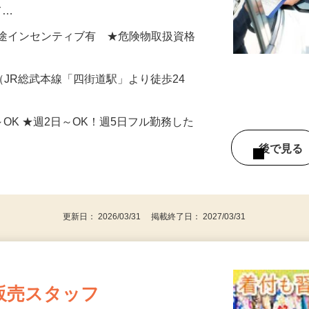
【具体的には】 ◎給油業務 ◎受付業務・
て…
円 ★別途インセンティブ有 ★危険物取扱資格
（JR総武本線「四街道駅」より徒歩24
5h～OK ★週2日～OK！週5日フル勤務した
後で見
更新日： 2026/03/31 掲載終了日： 2027/03/31