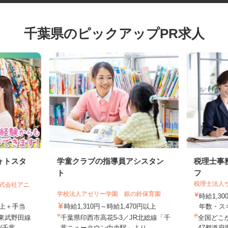
千葉県のピックアップPR求人
ォトスタ
学童クラブの指導員アシスタン
税理士
ト
フ
税理士法
／株式会社アニ
学校法人アゼリー学園 銀の鈴保育園
時給1,
円以上＋手当
時給1,310円～時給1,470円以上
年数・