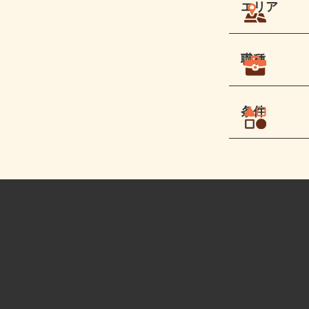
エリア
職種
条件