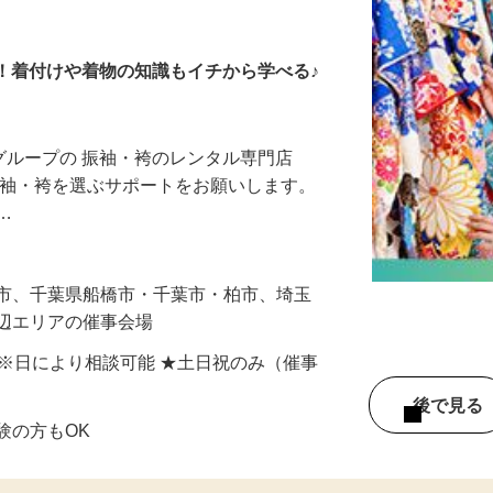
販売スタッフ
K！着付けや着物の知識もイチから学べる♪
とグループの 振袖・袴のレンタル専門店
様が振袖・袴を選ぶサポートをお願いします。
れ…
浜市、千葉県船橋市・千葉市・柏市、埼玉
周辺エリアの催事会場
間) ※日により相談可能 ★土日祝のみ（催事
後で見
験の方もOK