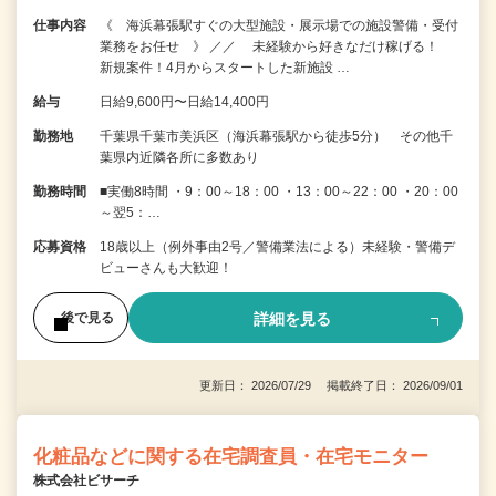
仕事内容
《 海浜幕張駅すぐの大型施設・展示場での施設警備・受付
業務をお任せ 》 ／／ 未経験から好きなだけ稼げる！
新規案件！4月からスタートした新施設 …
給与
日給9,600円〜日給14,400円
勤務地
千葉県千葉市美浜区（海浜幕張駅から徒歩5分） その他千
葉県内近隣各所に多数あり
勤務時間
■実働8時間 ・9：00～18：00 ・13：00～22：00 ・20：00
～翌5：…
応募資格
18歳以上（例外事由2号／警備業法による）未経験・警備デ
ビューさんも大歓迎！
詳細を見る
後で見る
更新日： 2026/07/29 掲載終了日： 2026/09/01
化粧品などに関する在宅調査員・在宅モニター
株式会社ビサーチ