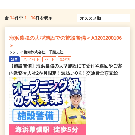
14
1
-
14
全
件中
件を表示
海浜幕張の大型施設での施設警備＜A3203200106
＞
シンテイ警備株式会社 千葉支社
注目
アルバイト
パート
登録制
【施設警備】海浜幕張の大型施設にて受付や巡回やご案
内業務★入社2か月限定！週払いOK！交通費全額支給