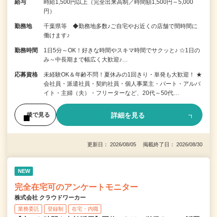
給与
時給1,500円以上（完全出来高制／時間額1,500円～5,000
円）
勤務地
千葉県等 ◆勤務地多数♪ご自宅やお近くの店舗で間時間に
働けます♪
勤務時間
1日5分～OK！好きな時間やスキマ時間でサクッと♪ ☆1日の
み～中長期まで幅広く大歓迎♪…
応募資格
未経験OK＆年齢不問！夏休みの1回きり・単発も大歓迎！ ★
会社員・派遣社員・契約社員・個人事業主・パート・アルバ
イト・主婦（夫）・フリーターなど、20代～50代…
詳細を見る
後で見る
更新日： 2026/08/05 掲載終了日： 2026/08/30
NEW
完全在宅可のアンケートモニター
株式会社 クラウドワーカー
業務委託
登録制
在宅・内職