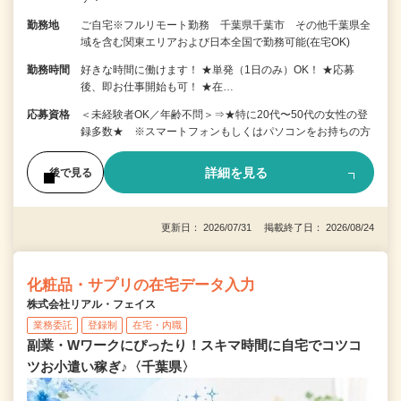
勤務地
ご自宅※フルリモート勤務 千葉県千葉市 その他千葉県全
域を含む関東エリアおよび日本全国で勤務可能(在宅OK)
勤務時間
好きな時間に働けます！ ★単発（1日のみ）OK！ ★応募
後、即お仕事開始も可！ ★在…
応募資格
＜未経験者OK／年齢不問＞⇒★特に20代〜50代の女性の登
録多数★ ※スマートフォンもしくはパソコンをお持ちの方
詳細を見る
後で見る
更新日： 2026/07/31 掲載終了日： 2026/08/24
化粧品・サプリの在宅データ入力
株式会社リアル・フェイス
業務委託
登録制
在宅・内職
副業・Wワークにぴったり！スキマ時間に自宅でコツコ
ツお小遣い稼ぎ♪〈千葉県〉