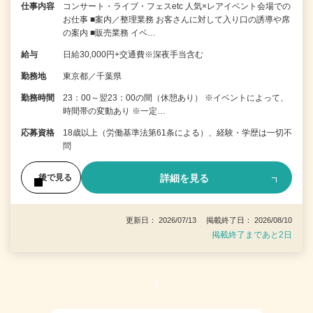
仕事内容
コンサート・ライブ・フェスetc 人気×レアイベント会場での
お仕事 ■案内／整理業務 お客さんに対して入り口の誘導や席
の案内 ■販売業務 イベ…
給与
日給30,000円+交通費※深夜手当含む
勤務地
東京都／千葉県
勤務時間
23：00～翌23：00の間（休憩あり） ※イベントによって、
時間帯の変動あり ※一定…
応募資格
18歳以上（労働基準法第61条による）、経験・学歴は一切不
問
詳細を見る
後で見る
更新日： 2026/07/13 掲載終了日： 2026/08/10
掲載終了まであと2日
1