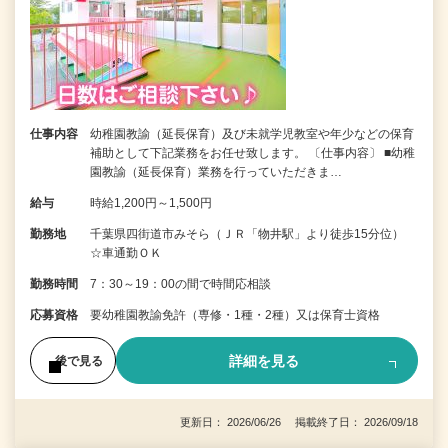
仕事内容
幼稚園教諭（延長保育）及び未就学児教室や年少などの保育
補助として下記業務をお任せ致します。 〔仕事内容〕 ■幼稚
園教諭（延長保育）業務を行っていただきま…
給与
時給1,200円～1,500円
勤務地
千葉県四街道市みそら（ＪＲ「物井駅」より徒歩15分位）
☆車通勤ＯＫ
勤務時間
7：30～19：00の間で時間応相談
応募資格
要幼稚園教諭免許（専修・1種・2種）又は保育士資格
詳細を見る
後で見る
更新日： 2026/06/26 掲載終了日： 2026/09/18