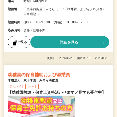
給与
時給1,140円以上
勤務地
千葉県四街道市みそら（ＪＲ「物井駅」より徒歩15分位）
☆車通勤ＯＫ
勤務時間
(朝) 7：30～9：30 (午後) 13：00～17：00
応募資格
資格・経験不問
詳細を見る
後で見る
更新日： 2026/06/26 掲載終了日： 2026/09/18
幼稚園の保育補助および添乗員
学校法人 東千学園 みそら幼稚園
アルバイト
パート
【幼稚園教諭・保育士資格活かせます／見学も受付中】