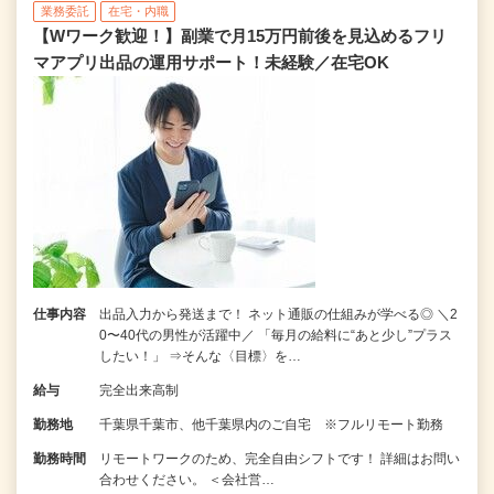
業務委託
在宅・内職
【Wワーク歓迎！】副業で月15万円前後を見込めるフリ
マアプリ出品の運用サポート！未経験／在宅OK
仕事内容
出品入力から発送まで！ ネット通販の仕組みが学べる◎ ＼2
0〜40代の男性が活躍中／ 「毎月の給料に“あと少し”プラス
したい！」 ⇒そんな〈目標〉を…
給与
完全出来高制
勤務地
千葉県千葉市、他千葉県内のご自宅 ※フルリモート勤務
勤務時間
リモートワークのため、完全自由シフトです！ 詳細はお問い
合わせください。 ＜会社営…