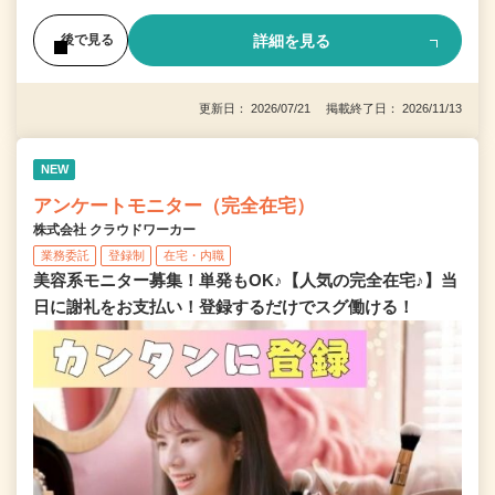
詳細を見る
後で見る
更新日： 2026/07/21 掲載終了日： 2026/11/13
NEW
アンケートモニター（完全在宅）
株式会社 クラウドワーカー
業務委託
登録制
在宅・内職
美容系モニター募集！単発もOK♪【人気の完全在宅♪】当
日に謝礼をお支払い！登録するだけでスグ働ける！