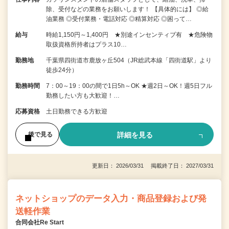
除、受付などの業務をお願いします！ 【具体的には】 ◎給
油業務 ◎受付業務・電話対応 ◎精算対応 ◎困って…
給与
時給1,150円～1,400円 ★別途インセンティブ有 ★危険物
取扱資格所持者はプラス10…
勤務地
千葉県四街道市鹿放ヶ丘504（JR総武本線「四街道駅」より
徒歩24分）
勤務時間
7：00～19：00の間で1日5h～OK ★週2日～OK！週5日フル
勤務したい方も大歓迎！…
応募資格
土日勤務できる方歓迎
詳細を見る
後で見る
更新日： 2026/03/31 掲載終了日： 2027/03/31
ネットショップのデータ入力・商品登録および発
送軽作業
合同会社Re Start