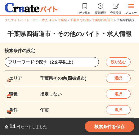
後で見る
閲覧履歴
会員登録
メニュー
クリエイトバイト・パート求人TOP
＞
千葉県
＞
千葉県その他
＞
千葉県四街道市
＞
千葉県四街道市
千葉県四街道市・その他のバイト・求人情報
検索条件の設定
絞り込む
エリア
千葉県その他(四街道市)
選択
職種
指定しない
選択
条件
午前
選択
14
検索条件を保存
全
件ヒットしました