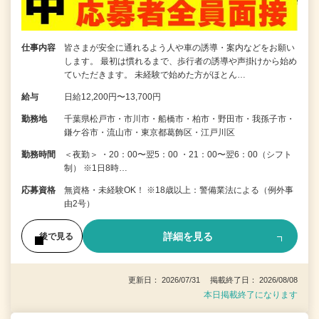
仕事内容
皆さまが安全に通れるよう人や車の誘導・案内などをお願い
します。 最初は慣れるまで、歩行者の誘導や声掛けから始め
ていただきます。 未経験で始めた方がほとん…
給与
日給12,200円〜13,700円
勤務地
千葉県松戸市・市川市・船橋市・柏市・野田市・我孫子市・
鎌ケ谷市・流山市・東京都葛飾区・江戸川区
勤務時間
＜夜勤＞ ・20：00〜翌5：00 ・21：00〜翌6：00（シフト
制） ※1日8時…
応募資格
無資格・未経験OK！ ※18歳以上：警備業法による（例外事
由2号）
詳細を見る
後で見る
更新日： 2026/07/31 掲載終了日： 2026/08/08
本日掲載終了になります