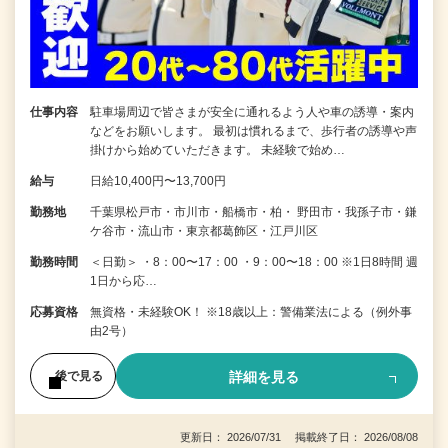
仕事内容
駐車場周辺で皆さまが安全に通れるよう人や車の誘導・案内
などをお願いします。 最初は慣れるまで、歩行者の誘導や声
掛けから始めていただきます。 未経験で始め…
給与
日給10,400円〜13,700円
勤務地
千葉県松戸市・市川市・船橋市・柏・ 野田市・我孫子市・鎌
ケ谷市・流山市・東京都葛飾区・江戸川区
勤務時間
＜日勤＞ ・8：00〜17：00 ・9：00〜18：00 ※1日8時間 週
1日から応…
応募資格
無資格・未経験OK！ ※18歳以上：警備業法による（例外事
由2号）
詳細を見る
後で見る
更新日： 2026/07/31 掲載終了日： 2026/08/08