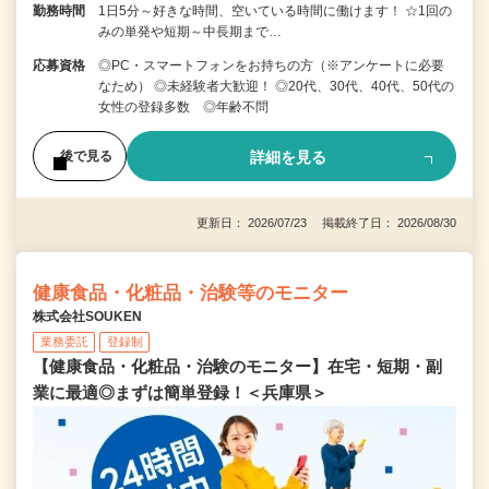
勤務時間
1日5分～好きな時間、空いている時間に働けます！ ☆1回の
みの単発や短期～中長期まで…
応募資格
◎PC・スマートフォンをお持ちの方（※アンケートに必要
なため） ◎未経験者大歓迎！ ◎20代、30代、40代、50代の
女性の登録多数 ◎年齢不問
詳細を見る
後で見る
更新日： 2026/07/23 掲載終了日： 2026/08/30
健康食品・化粧品・治験等のモニター
株式会社SOUKEN
業務委託
登録制
【健康食品・化粧品・治験のモニター】在宅・短期・副
業に最適◎まずは簡単登録！＜兵庫県＞