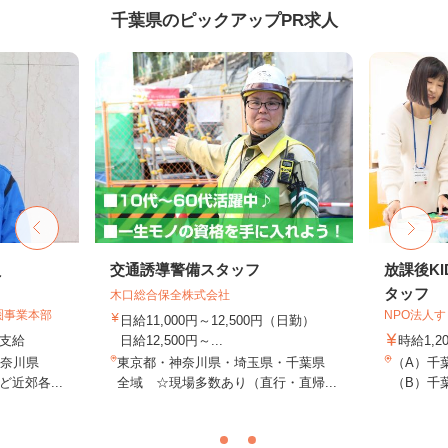
千葉県のピックアップPR求人
員
交通誘導警備スタッフ
放課後K
タッフ
木口総合保全株式会社
圏事業本部
NPO法人
日給11,000円～12,500円（日勤）
額支給
日給12,500円～...
時給1,2
神奈川県
東京都・神奈川県・埼玉県・千葉県
（A）千
近郊各...
全域 ☆現場多数あり（直行・直帰...
（B）千葉