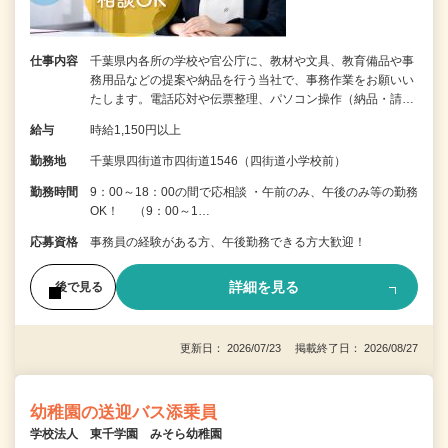
仕事内容
千葉県内各所の学校や官公庁に、教材や文具、教育備品や事
務用品などの提案や納品を行う当社で、事務作業をお願いい
たします。電話応対や伝票整理、パソコン操作（納品・請…
給与
時給1,150円以上
勤務地
千葉県四街道市四街道1546（四街道小学校前）
勤務時間
9：00～18：00の間で応相談 ・午前のみ、午後のみ等の勤務
OK！ （9：00～1…
応募資格
事務員の経験がある方、午後勤務できる方大歓迎！
詳細を見る
後で見る
更新日： 2026/07/23 掲載終了日： 2026/08/27
幼稚園の送迎バス添乗員
学校法人 東千学園 みそら幼稚園