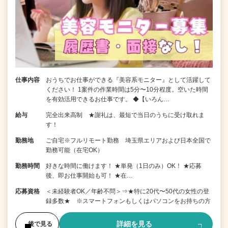
仕事内容
おうちでお仕事ができる『美容系モニター』として活躍して
ください！ 1案件の作業時間は5分〜10分程度。空いた時間
を有効活用できるお仕事です。 ◆【いろん…
給与
完全出来高制 ★謝礼は、最短で当日のうちに受け取れま
す！
勤務地
ご自宅※フルリモート勤務 埼玉県エリアおよび日本全国で
勤務可能（在宅OK）
勤務時間
好きな時間に働けます！ ★単発（1日のみ）OK！ ★応募
後、即お仕事開始も可！ ★在…
応募資格
＜未経験者OK／年齢不問＞⇒★特に20代〜50代の女性の登
録多数★ ※スマートフォンもしくはパソコンをお持ちの方
詳細を見る
後で見る