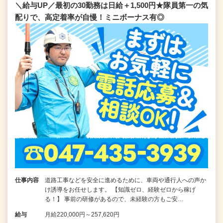
＼給与UP／最初の30勤務は日給＋1,500円★隊員第一の気
配りで、高定着率が自慢！ミニボーナス有◎
仕事内容
道路工事などを安全に進めるために、車両や通行人への声か
け誘導をお任せします。 【知識ゼロ、経験ゼロから稼げ
る！】 事前の研修があるので、未経験の方もご安…
給与
月給220,000円～257,620円