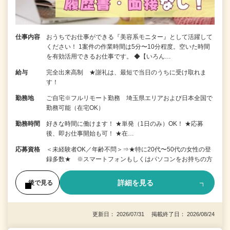
仕事内容
おうちでお仕事ができる『美容系モニター』として活躍して
ください！ 1案件の作業時間は5分〜10分程度。空いた時間
を有効活用できるお仕事です。 ◆【いろん…
給与
完全出来高制 ★謝礼は、最短で当日のうちに受け取れま
す！
勤務地
ご自宅※フルリモート勤務 埼玉県エリアおよび日本全国で
勤務可能（在宅OK）
勤務時間
好きな時間に働けます！ ★単発（1日のみ）OK！ ★応募
後、即お仕事開始も可！ ★在…
応募資格
＜未経験者OK／年齢不問＞⇒★特に20代〜50代の女性の登
録多数★ ※スマートフォンもしくはパソコンをお持ちの方
詳細を見る
後で見る
更新日： 2026/07/31 掲載終了日： 2026/08/24