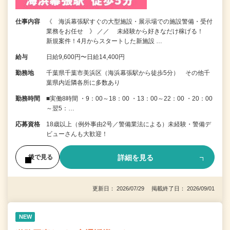
仕事内容
《 海浜幕張駅すぐの大型施設・展示場での施設警備・受付
業務をお任せ 》 ／／ 未経験から好きなだけ稼げる！
新規案件！4月からスタートした新施設 …
給与
日給9,600円〜日給14,400円
勤務地
千葉県千葉市美浜区（海浜幕張駅から徒歩5分） その他千
葉県内近隣各所に多数あり
勤務時間
■実働8時間 ・9：00～18：00 ・13：00～22：00 ・20：00
～翌5：…
応募資格
18歳以上（例外事由2号／警備業法による）未経験・警備デ
ビューさんも大歓迎！
詳細を見る
後で見る
更新日： 2026/07/29 掲載終了日： 2026/09/01
NEW