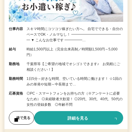
仕事内容
スキマ時間にコツコツ稼ぎたい方へ。 自宅でできる・自分の
ペースでOK・ノルマなし！ ━━━━━━━━━━━━━━
━ ▼ こんなお仕事です ━━━━━…
給与
時給1,500円以上（完全出来高制／時間額1,500円～5,000
円）
勤務地
千葉県等【ご希望の地域でオシゴトできます♪ お気軽にご
相談ください！】
勤務時間
1日5分～好きな時間、空いている時間に働けます！ ☆1回の
みの単発や短期～中長期まで…
応募資格
◎PC・スマートフォンをお持ちの方（※アンケートに必要
なため） ◎未経験者大歓迎！ ◎20代、30代、40代、50代の
女性の登録多数 ◎年齢不問
詳細を見る
後で見る