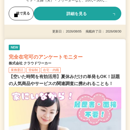
イト・主婦（夫）・フリーターなど、20代～50代…
詳細を見る
後で見る
更新日： 2026/08/05 掲載終了日： 2026/08/30
NEW
完全在宅可のアンケートモニター
株式会社 クラウドワーカー
業務委託
登録制
在宅・内職
【空いた時間を有効活用】夏休みだけの単発もOK！話題
の人気商品やサービスの関連調査に携われることも！