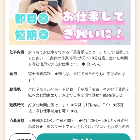
仕事内容
おうちでお仕事ができる『美容系モニター』として活躍して
ください！ 1案件の作業時間は5分〜10分程度。空いた時間
を有効活用できるお仕事です。 ◆【いろん…
給与
完全出来高制 ★謝礼は、最短で当日のうちに受け取れま
す！
勤務地
ご自宅※フルリモート勤務 千葉県千葉市 その他千葉県全
域を含む関東エリアおよび日本全国で勤務可能(在宅OK)
勤務時間
好きな時間に働けます！ ★単発（1日のみ）OK！ ★応募
後、即お仕事開始も可！ ★在…
応募資格
＜未経験者OK／年齢不問＞⇒★特に20代〜50代の女性の登
録多数★ ※スマートフォンもしくはパソコンをお持ちの方