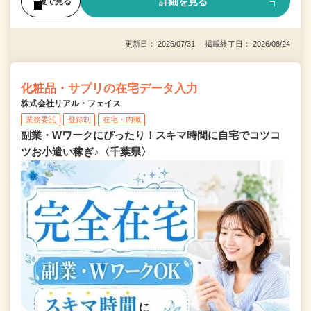
詳細を見る
後で見る
更新日： 2026/07/31 掲載終了日： 2026/08/24
化粧品・サプリの在宅データ入力
株式会社リアル・フェイス
業務委託
登録制
在宅・内職
副業・Wワークにぴったり！スキマ時間に自宅でコツコ
ツお小遣い稼ぎ♪〈千葉県〉