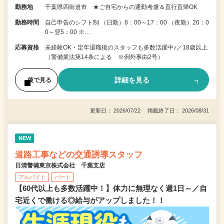
勤務地
千葉県四街道市 ★ご自宅からの通勤考慮＆直行直帰OK
勤務時間
自己申告のシフト制 （日勤）8：00～17：00 （夜勤）20：0
0～翌5：00 ※…
応募資格
未経験OK・定年退職後のスタッフも多数活躍中♪／18歳以上
（警備業法第14条による ※例外事由2号）
詳細を見る
後で見る
更新日： 2026/07/22 掲載終了日： 2026/08/31
NEW
道路工事などの交通誘導スタッフ
日清警備東京株式会社 千葉支店
アルバイト
パート
【60代以上も多数活躍中！】体力に無理なく週1日～／自
宅近くで働ける◎給与がアップしました！！