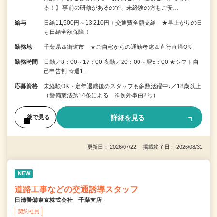
る！】 事前の研修があるので、未経験の方もご安…
給与
日給11,500円～13,210円＋交通費全額支給 ★早上がりの日
も日給全額保障！
勤務地
千葉県四街道市 ★ご自宅からの通勤考慮＆直行直帰OK
勤務時間
日勤／8：00～17：00 夜勤／20：00～翌5：00 ★シフト自
己申告制 ☆週1…
応募資格
未経験OK・定年退職後のスタッフも多数活躍中♪／18歳以上
（警備業法第14条による ※例外事由2号）
詳細を見る
後で見る
更新日： 2026/07/22 掲載終了日： 2026/08/31
NEW
道路工事などの交通誘導スタッフ
日清警備東京株式会社 千葉支店
契約社員