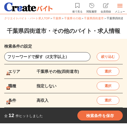
後で見る
閲覧履歴
会員登録
メニュー
クリエイトバイト・パート求人TOP
＞
千葉県
＞
千葉県その他
＞
千葉県四街道市
＞
千葉県四街道市
千葉県四街道市・その他のバイト・求人情報
検索条件の設定
絞り込む
エリア
千葉県その他(四街道市)
選択
職種
指定しない
選択
条件
高収入
選択
12
検索条件を保存
全
件ヒットしました