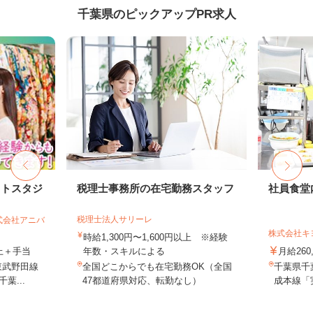
千葉県のピックアップPR求人
ォトスタジ
税理士事務所の在宅勤務スタッフ
社員食堂
税理士法人サリーレ
式会社アニバ
株式会社キ
時給1,300円〜1,600円以上 ※経験
以上＋手当
年数・スキルによる
月給260
東武野田線
全国どこからでも在宅勤務OK（全国
千葉県千
葉...
47都道府県対応、転勤なし）
成本線「