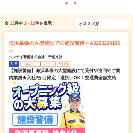
12
1
-
12
全
件中
件を表示
海浜幕張の大型施設での施設警備＜A3203200106
＞
シンテイ警備株式会社 千葉支社
注目
アルバイト
パート
登録制
【施設警備】海浜幕張の大型施設にて受付や巡回やご案
内業務★入社2か月限定！週払いOK！交通費全額支給