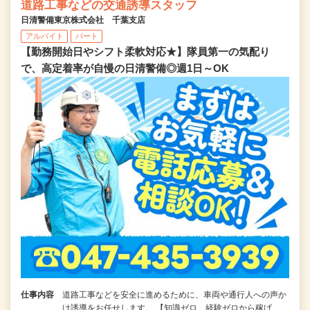
道路工事などの交通誘導スタッフ
日清警備東京株式会社 千葉支店
アルバイト
パート
【勤務開始日やシフト柔軟対応★】隊員第一の気配り
で、高定着率が自慢の日清警備◎週1日～OK
仕事内容
道路工事などを安全に進めるために、車両や通行人への声か
け誘導をお任せします。 【知識ゼロ、経験ゼロから稼げ