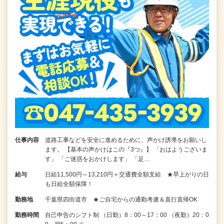
仕事内容
道路工事などを安全に進めるために、声かけ誘導をお願いし
ます。 【基本の声かけはこの『3つ』】 「おはようございま
す」 「ご迷惑をおかけします」 「足…
給与
日給11,500円～13,210円＋交通費全額支給 ★早上がりの日
も日給全額保障！
勤務地
千葉県四街道市 ★ご自宅からの通勤考慮＆直行直帰OK
勤務時間
自己申告のシフト制 （日勤）8：00～17：00 （夜勤）20：0