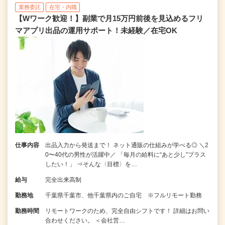
業務委託
在宅・内職
【Wワーク歓迎！】副業で月15万円前後を見込めるフリ
マアプリ出品の運用サポート！未経験／在宅OK
仕事内容
出品入力から発送まで！ ネット通販の仕組みが学べる◎ ＼2
0〜40代の男性が活躍中／ 「毎月の給料に“あと少し”プラス
したい！」 ⇒そんな〈目標〉を…
給与
完全出来高制
勤務地
千葉県千葉市、他千葉県内のご自宅 ※フルリモート勤務
勤務時間
リモートワークのため、完全自由シフトです！ 詳細はお問い
合わせください。 ＜会社営…