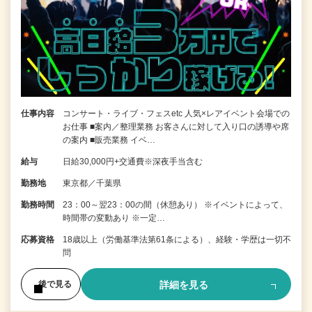
仕事内容
コンサート・ライブ・フェスetc 人気×レアイベント会場での
お仕事 ■案内／整理業務 お客さんに対して入り口の誘導や席
の案内 ■販売業務 イベ…
給与
日給30,000円+交通費※深夜手当含む
勤務地
東京都／千葉県
勤務時間
23：00～翌23：00の間（休憩あり） ※イベントによって、
時間帯の変動あり ※一定…
応募資格
18歳以上（労働基準法第61条による）、経験・学歴は一切不
問
詳細を見る
後で見る