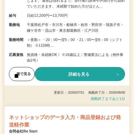
します。 最初は慣れるまで、歩行者の誘導や声掛けから始め
ていただきます。 未経験で始めた方がほとん…
給与
日給12,200円〜13,700円
勤務地
千葉県松戸市・市川市・船橋市・柏市・野田市・我孫子市・
鎌ケ谷市・流山市・東京都葛飾区・江戸川区
勤務時間
＜夜勤＞ ・20：00〜翌5：00 ・21：00〜翌6：00（シフト
制） ※1日8時…
応募資格
無資格・未経験OK！ ※18歳以上：警備業法による（例外事
由2号）
詳細を見る
後で見る
更新日： 2026/07/31 掲載終了日： 2026/08/08
掲載終了まであと1日
ネットショップのデータ入力・商品登録および発
送軽作業
合同会社Re Start