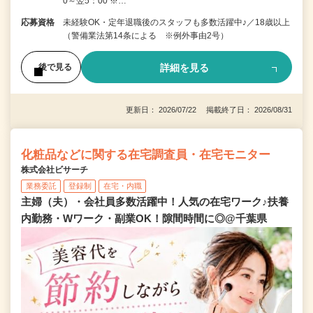
0～翌5：00 ※…
応募資格
未経験OK・定年退職後のスタッフも多数活躍中♪／18歳以上
（警備業法第14条による ※例外事由2号）
詳細を見る
後で見る
更新日： 2026/07/22 掲載終了日： 2026/08/31
化粧品などに関する在宅調査員・在宅モニター
株式会社ビサーチ
業務委託
登録制
在宅・内職
主婦（夫）・会社員多数活躍中！人気の在宅ワーク♪扶養
内勤務・Wワーク・副業OK！隙間時間に◎@千葉県