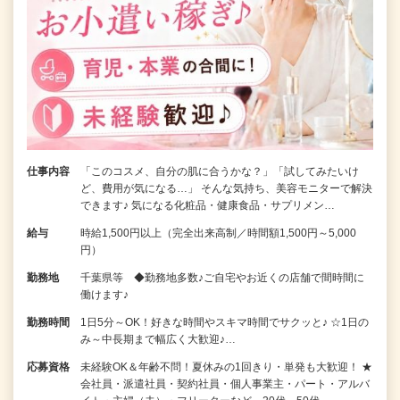
仕事内容
「このコスメ、自分の肌に合うかな？」「試してみたいけ
ど、費用が気になる…」 そんな気持ち、美容モニターで解決
できます♪ 気になる化粧品・健康食品・サプリメン…
給与
時給1,500円以上（完全出来高制／時間額1,500円～5,000
円）
勤務地
千葉県等 ◆勤務地多数♪ご自宅やお近くの店舗で間時間に
働けます♪
勤務時間
1日5分～OK！好きな時間やスキマ時間でサクッと♪ ☆1日の
み～中長期まで幅広く大歓迎♪…
応募資格
未経験OK＆年齢不問！夏休みの1回きり・単発も大歓迎！ ★
会社員・派遣社員・契約社員・個人事業主・パート・アルバ