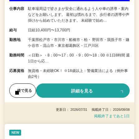
仕事内容
駐車場周辺で皆さまが安全に通れるよう人や車の誘導・案内
などをお願いします。 最初は慣れるまで、歩行者の誘導や声
掛けから始めていただきます。 未経験で始め…
給与
日給10,400円〜13,700円
勤務地
千葉県松戸市・市川市・船橋市・柏・ 野田市・我孫子市・鎌
ケ谷市・流山市・東京都葛飾区・江戸川区
勤務時間
＜日勤＞ ・8：00〜17：00 ・9：00〜18：00 ※1日8時間 週
1日から応…
応募資格
無資格・未経験OK！ ※18歳以上：警備業法による（例外事
由2号）
詳細を見る
後で見る
更新日： 2026/07/31 掲載終了日： 2026/08/08
掲載終了まであと1日
NEW