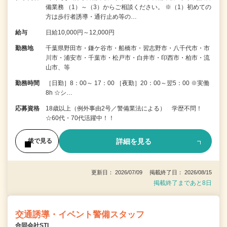
備業務 （1）～（3）からご相談ください。 ※（1）初めての
方は歩行者誘導・通行止め等の…
給与
日給10,000円～12,000円
勤務地
千葉県野田市・鎌ケ谷市・船橋市・習志野市・八千代市・市
川市・浦安市・千葉市・松戸市・白井市・印西市・柏市・流
山市、等
勤務時間
［日勤］8：00～ 17：00 ［夜勤］20：00～翌5：00 ※実働
8h ☆シ…
応募資格
18歳以上（例外事由2号／警備業法による） 学歴不問！
☆60代・70代活躍中！！
詳細を見る
後で見る
更新日： 2026/07/09 掲載終了日： 2026/08/15
掲載終了まであと8日
交通誘導・イベント警備スタッフ
合同会社STI