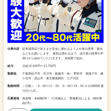
仕事内容
駐車場周辺で皆さまが安全に通れるよう人や車の誘導・案内
などをお願いします。 最初は慣れるまで、歩行者の誘導や声
掛けから始めていただきます。 未経験で始め…
給与
日給10,400円〜13,700円
勤務地
千葉県松戸市・市川市・船橋市・柏・ 野田市・我孫子市・鎌
ケ谷市・流山市・東京都葛飾区・江戸川区
勤務時間
＜日勤＞ ・8：00〜17：00 ・9：00〜18：00 ※1日8時間 週
1日から応…
応募資格
無資格・未経験OK！ ※18歳以上：警備業法による（例外事
由2号）