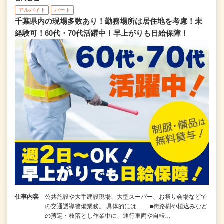
アルバイト
パート
千葉県内の現場多数あり！勤務場所は居住地を考慮！未
経験可！60代・70代活躍中！早上がりも日給保障！
仕事内容
公共施設や大手建設現場、大型スーパー、お祭り会場などで
の交通誘導警備業務。 具体的には…… ■街路樹や植込みなど
の剪定・枝落とし作業中に、通行車両や自転…