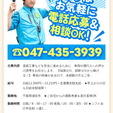
仕事内容
道路工事などを安全に進めるために、車両や通行人への声か
け誘導をお任せします。 【知識ゼロ、経験ゼロから稼げ
る！】 事前の研修があるので、未経験の方もご安…
給与
日給11,500円～13,210円＋交通費全額支給 ★早上がりの日
も日給全額保障！
勤務地
千葉県浦安市 ★ご自宅からの通勤考慮＆直行直帰OK
勤務時間
日勤／8：00～17：00 夜勤／20：00～翌5：00 ★シフト自
己申告制 ☆週1…