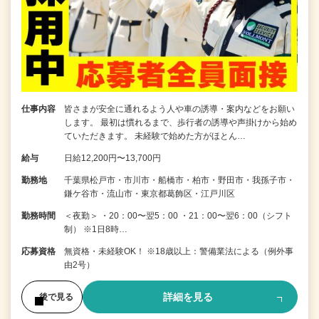
仕事内容
皆さまが安全に通れるよう人や車の誘導・案内などをお願い
します。 最初は慣れるまで、歩行者の誘導や声掛けから始め
ていただきます。 未経験で始めた方がほとん…
給与
日給12,200円〜13,700円
勤務地
千葉県松戸市・市川市・船橋市・柏市・野田市・我孫子市・
鎌ケ谷市・流山市・東京都葛飾区・江戸川区
勤務時間
＜夜勤＞ ・20：00〜翌5：00 ・21：00〜翌6：00（シフト
制） ※1日8時…
応募資格
無資格・未経験OK！ ※18歳以上：警備業法による（例外事
由2号）
詳細を見る
後で見る