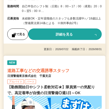
勤務時間
自己申告のシフト制 （日勤）8：00～17：00 （夜勤）20：0
0～翌5：00 ※…
応募資格
未経験OK・定年退職後のスタッフも多数活躍中♪／18歳以上
（警備業法第14条による ※例外事由2号）
詳細を見る
後で見る
更新日： 2026/07/22 掲載終了日： 2026/08/31
NEW
道路工事などの交通誘導スタッフ
日清警備東京株式会社 千葉支店
アルバイト
パート
【勤務開始日やシフト柔軟対応★】隊員第一の気配り
で、高定着率が自慢の日清警備◎週1日～OK