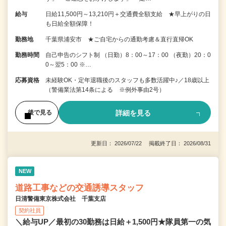
給与
日給11,500円～13,210円＋交通費全額支給 ★早上がりの日
も日給全額保障！
勤務地
千葉県浦安市 ★ご自宅からの通勤考慮＆直行直帰OK
勤務時間
自己申告のシフト制 （日勤）8：00～17：00 （夜勤）20：0
0～翌5：00 ※…
応募資格
未経験OK・定年退職後のスタッフも多数活躍中♪／18歳以上
（警備業法第14条による ※例外事由2号）
詳細を見る
後で見る
更新日： 2026/07/22 掲載終了日： 2026/08/31
NEW
道路工事などの交通誘導スタッフ
日清警備東京株式会社 千葉支店
契約社員
＼給与UP／最初の30勤務は日給＋1,500円★隊員第一の気