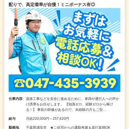
配りで、高定着率が自慢！ミニボーナス有◎
仕事内容
道路工事などを安全に進めるために、車両や通行人への声か
け誘導をお任せします。 【知識ゼロ、経験ゼロから稼げ
る！】 事前の研修があるので、未経験の方もご安…
給与
月給220,000円～257,620円
勤務地
千葉県浦安市 ★ご自宅からの通勤考慮＆直行直帰OK