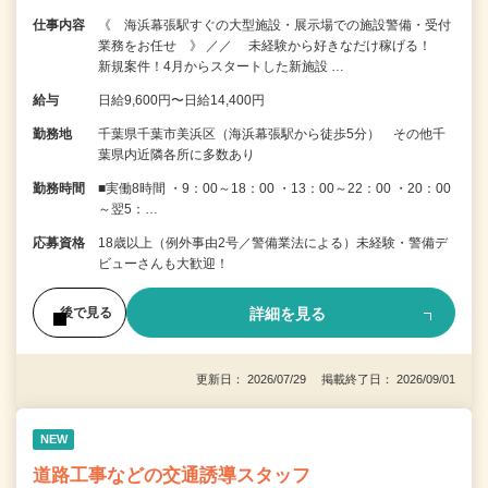
仕事内容
《 海浜幕張駅すぐの大型施設・展示場での施設警備・受付
業務をお任せ 》 ／／ 未経験から好きなだけ稼げる！
新規案件！4月からスタートした新施設 …
給与
日給9,600円〜日給14,400円
勤務地
千葉県千葉市美浜区（海浜幕張駅から徒歩5分） その他千
葉県内近隣各所に多数あり
勤務時間
■実働8時間 ・9：00～18：00 ・13：00～22：00 ・20：00
～翌5：…
応募資格
18歳以上（例外事由2号／警備業法による）未経験・警備デ
ビューさんも大歓迎！
詳細を見る
後で見る
更新日： 2026/07/29 掲載終了日： 2026/09/01
NEW
道路工事などの交通誘導スタッフ