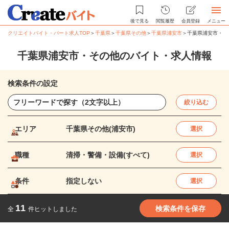
後で見る
閲覧履歴
会員登録
メニュー
クリエイトバイト・パート求人TOP
＞
千葉県
＞
千葉県その他
＞
千葉県浦安市
＞
千葉県浦安市・そ
千葉県浦安市・その他のバイト・求人情報
検索条件の設定
絞り込む
エリア
千葉県その他(浦安市)
選択
職種
清掃・警備・設備(すべて)
選択
条件
指定しない
選択
11
検索条件を保存
全
件ヒットしました