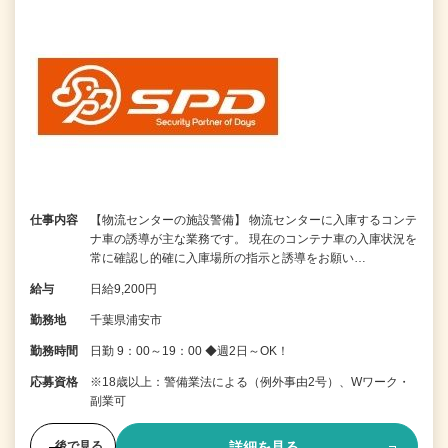
仕事内容
【物流センターの施設警備】 物流センターに入庫するコンテ
ナ車の誘導が主な業務です。 現在のコンテナ車の入庫状況を
常に確認し的確に入庫場所の指示と誘導をお願い…
給与
日給9,200円
勤務地
千葉県浦安市
勤務時間
日勤 9：00～19：00 ◆週2日～OK！
応募資格
※18歳以上：警備業法による（例外事由2号）、Wワーク・
副業可
詳細を見る
後で見る