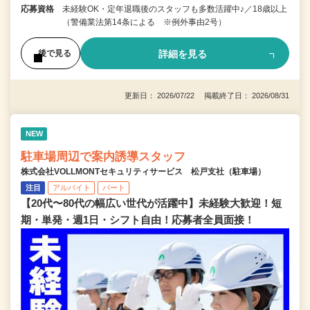
応募資格
未経験OK・定年退職後のスタッフも多数活躍中♪／18歳以上
（警備業法第14条による ※例外事由2号）
詳細を見る
後で見る
更新日： 2026/07/22 掲載終了日： 2026/08/31
NEW
駐車場周辺で案内誘導スタッフ
株式会社VOLLMONTセキュリティサービス 松戸支社（駐車場）
注目
アルバイト
パート
【20代〜80代の幅広い世代が活躍中】未経験大歓迎！短
期・単発・週1日・シフト自由！応募者全員面接！