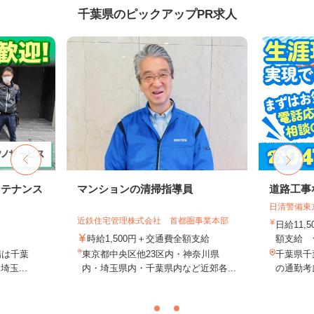
千葉県のピックアップPR求人
ンテナンス
マンションの清掃指導員
道路工事
日清警備東
近鉄住宅管理株式会社 首都圏事業本部
日給11,
時給1,500円＋交通費全額支給
額支給 ★
場は千葉
東京都中央区他23区内・神奈川県
千葉県千
玉...
内・埼玉県内・千葉県内など近郊各...
の通勤考