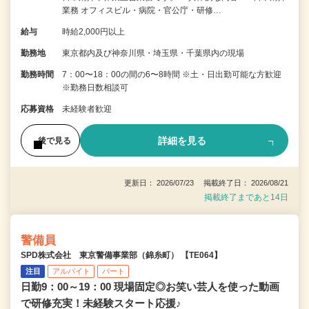
業務 オフィスビル・病院・官公庁・研修…
給与
時給2,000円以上
勤務地
東京都内及び神奈川県・埼玉県・千葉県内の現場
勤務時間
7：00〜18：00の間の6〜8時間 ※土・日出勤可能な方歓迎
※勤務日数相談可
応募資格
未経験者歓迎
詳細を見る
後で見る
更新日： 2026/07/23 掲載終了日： 2026/08/21
掲載終了まであと14日
警備員
SPD株式会社 東京警備事業部（錦糸町） 【TE064】
注目
アルバイト
パート
日勤9：00～19：00 現場固定◎お笑い芸人を使った動画
で研修充実！未経験スタート応援♪