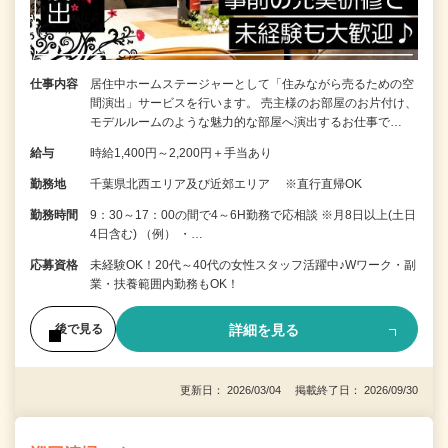
仕事内容
居住中ホームステージャーとして「住みながら売るための空
間演出」サービスを行います。 売主様のお部屋のお片付け、
モデルルームのような魅力的な部屋へ演出するお仕事で…
給与
時給1,400円～2,200円＋手当あり
勤務地
千葉県北西エリア及び近郊エリア ※直行直帰OK
勤務時間
9：30～17：00の間で4～6H勤務で応相談 ※月8日以上(土日
4日含む) （例） ・…
応募資格
未経験OK！20代～40代の女性スタッフ活躍中♪Wワーク・副
業・扶養範囲内勤務もOK！
詳細を見る
後で見る
更新日： 2026/03/04 掲載終了日： 2026/09/30