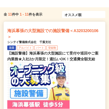
11
1
-
11
全
件中
件を表示
海浜幕張の大型施設での施設警備＜A3203200106
＞
シンテイ警備株式会社 千葉支社
注目
アルバイト
パート
登録制
【施設警備】海浜幕張の大型施設にて受付や巡回やご案
内業務★入社2か月限定！週払いOK！交通費全額支給