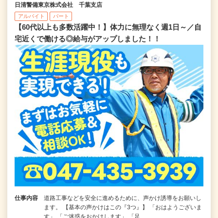
日清警備東京株式会社 千葉支店
アルバイト
パート
【60代以上も多数活躍中！】体力に無理なく週1日～／自
宅近くで働ける◎給与がアップしました！！
仕事内容
道路工事などを安全に進めるために、声かけ誘導をお願いし
ます。 【基本の声かけはこの『3つ』】 「おはようございま
す」 「ご迷惑をおかけします」 「足…