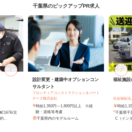
千葉県のピックアップPR求人
設計変更・建築中オプションコン
福祉施設
サルタント
フロンティアコンストラクション＆パート
ナーズ株式会社
社会福祉法
時給1,350円～1,800円以上 ※経
時給1,1
験・資格等考慮
1676/京
千葉県千
...
千葉県内のモデルルーム
C（インタ