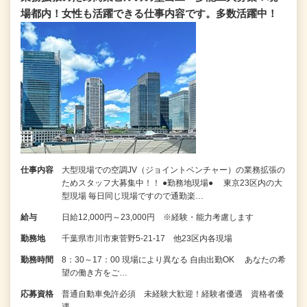
場都内！女性も活躍できる仕事内容です。多数活躍中！
仕事内容
大型現場での空調JV（ジョイントベンチャー）の業務拡張の
ためスタッフ大募集中！！ ●勤務地現場● 東京23区内の大
型現場 毎日同じ現場ですので通勤楽…
給与
日給12,000円～23,000円 ※経験・能力考慮します
勤務地
千葉県市川市東菅野5-21-17 他23区内各現場
勤務時間
8：30～17：00 現場により異なる 自由出勤OK あなたの希
望の働き方をご…
応募資格
普通自動車免許必須 未経験大歓迎！経験者優遇 資格者優