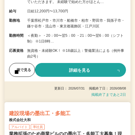
ていただきます。 未経験で始めた方がほとん…
給与
日給12,200円〜13,700円
勤務地
千葉県松戸市・市川市・船橋市・柏市・野田市・我孫子市・
鎌ケ谷市・流山市・東京都葛飾区・江戸川区
勤務時間
＜夜勤＞ ・20：00〜翌5：00 ・21：00〜翌6：00（シフト
制） ※1日8時…
応募資格
無資格・未経験OK！ ※18歳以上：警備業法による（例外事
由2号）
詳細を見る
後で見る
更新日： 2026/07/31 掲載終了日： 2026/08/08
掲載終了まであと2日
建設現場の墨出工・多能工
株式会社大和
アルバイト
準社員
業務拡張のため商業ビルのの墨出工・多能工大募集！現