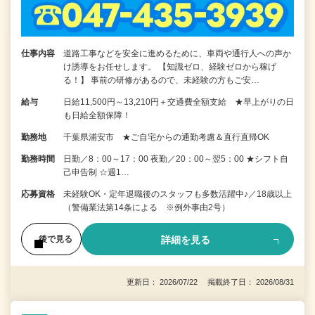
仕事内容
道路工事などを安全に進めるために、車両や通行人への声か
け誘導をお任せします。 【知識ゼロ、経験ゼロから稼げ
る！】 事前の研修があるので、未経験の方もご安…
給与
日給11,500円～13,210円＋交通費全額支給 ★早上がりの日
も日給全額保障！
勤務地
千葉県浦安市 ★ご自宅からの通勤考慮＆直行直帰OK
勤務時間
日勤／8：00～17：00 夜勤／20：00～翌5：00 ★シフト自
己申告制 ☆週1…
応募資格
未経験OK・定年退職後のスタッフも多数活躍中♪／18歳以上
（警備業法第14条による ※例外事由2号）
詳細を見る
後で見る
更新日： 2026/07/22 掲載終了日： 2026/08/31