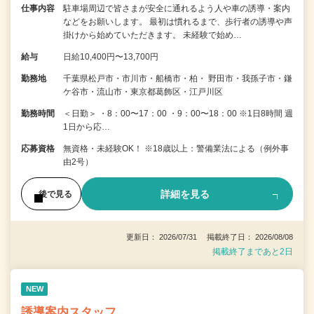
仕事内容
駐車場周辺で皆さまが安全に通れるよう人や車の誘導・案内
などをお願いします。 最初は慣れるまで、歩行者の誘導や声
掛けから始めていただきます。 未経験で始め…
給与
日給10,400円〜13,700円
勤務地
千葉県松戸市・市川市・船橋市・柏・ 野田市・我孫子市・鎌
ケ谷市・流山市・東京都葛飾区・江戸川区
勤務時間
＜日勤＞ ・8：00〜17：00 ・9：00〜18：00 ※1日8時間 週
1日から応…
応募資格
無資格・未経験OK！ ※18歳以上：警備業法による（例外事
由2号）
詳細を見る
後で見る
更新日： 2026/07/31 掲載終了日： 2026/08/08
掲載終了まであと2日
NEW
誘導案内スタッフ