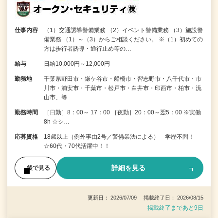
仕事内容
（1）交通誘導警備業務 （2）イベント警備業務 （3）施設警
備業務 （1）～（3）からご相談ください。 ※（1）初めての
方は歩行者誘導・通行止め等の…
給与
日給10,000円～12,000円
勤務地
千葉県野田市・鎌ケ谷市・船橋市・習志野市・八千代市・市
川市・浦安市・千葉市・松戸市・白井市・印西市・柏市・流
山市、等
勤務時間
［日勤］8：00～ 17：00 ［夜勤］20：00～翌5：00 ※実働
8h ☆シ…
応募資格
18歳以上（例外事由2号／警備業法による） 学歴不問！
☆60代・70代活躍中！！
詳細を見る
後で見る
更新日： 2026/07/09 掲載終了日： 2026/08/15
掲載終了まであと9日