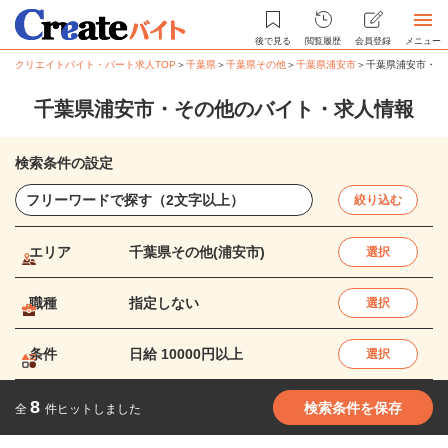
後で見る
閲覧履歴
会員登録
メニュー
クリエイトバイト・パート求人TOP
＞
千葉県
＞
千葉県その他
＞
千葉県浦安市
＞
千葉県浦安市・そ
千葉県浦安市・その他のバイト・求人情報
検索条件の設定
絞り込む
エリア
千葉県その他(浦安市)
選択
職種
指定しない
選択
条件
日給 10000円以上
選択
8
検索条件を保存
全
件ヒットしました