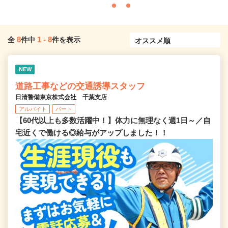
8
1
-
8
全
件中
件を表示
NEW
道路工事などの交通誘導スタッフ
日清警備東京株式会社 千葉支店
アルバイト
パート
【60代以上も多数活躍中！】体力に無理なく週1日～／自
宅近くで働ける◎給与がアップしました！！