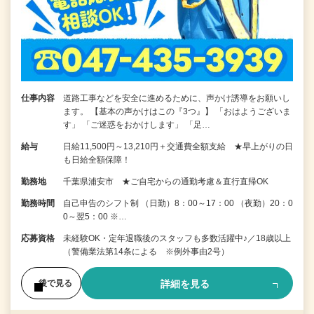
仕事内容
道路工事などを安全に進めるために、声かけ誘導をお願いし
ます。 【基本の声かけはこの『3つ』】 「おはようございま
す」 「ご迷惑をおかけします」 「足…
給与
日給11,500円～13,210円＋交通費全額支給 ★早上がりの日
も日給全額保障！
勤務地
千葉県浦安市 ★ご自宅からの通勤考慮＆直行直帰OK
勤務時間
自己申告のシフト制 （日勤）8：00～17：00 （夜勤）20：0
0～翌5：00 ※…
応募資格
未経験OK・定年退職後のスタッフも多数活躍中♪／18歳以上
（警備業法第14条による ※例外事由2号）
詳細を見る
後で見る