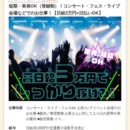
短期・単発OK（登録制）！コンサート・フェス・ライブ
会場などでのお仕事！【日給3万円×日払いOK】
仕事内容
コンサート・ライブ・フェスetc 人気×レアイベント会場での
お仕事 ■案内／整理業務 お客さんに対して入り口の誘導や席
の案内 ■販売業務 イベ…
給与
日給30,000円+交通費※深夜手当含む