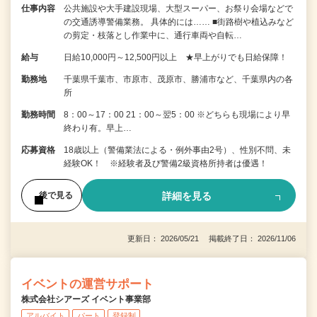
仕事内容
公共施設や大手建設現場、大型スーパー、お祭り会場などで
の交通誘導警備業務。 具体的には…… ■街路樹や植込みなど
の剪定・枝落とし作業中に、通行車両や自転…
給与
日給10,000円～12,500円以上 ★早上がりでも日給保障！
勤務地
千葉県千葉市、市原市、茂原市、勝浦市など、千葉県内の各
所
勤務時間
8：00～17：00 21：00～翌5：00 ※どちらも現場により早
終わり有。早上…
応募資格
18歳以上（警備業法による・例外事由2号）、性別不問、未
経験OK！ ※経験者及び警備2級資格所持者は優遇！
詳細を見る
後で見る
更新日： 2026/05/21 掲載終了日： 2026/11/06
イベントの運営サポート
株式会社シアーズ イベント事業部
アルバイト
パート
登録制