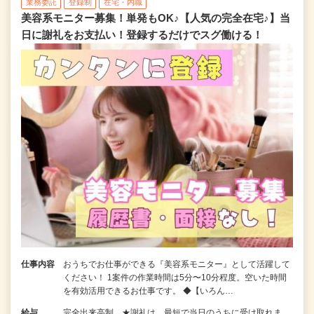
業務委託
登録制
在宅・内職
美容系モニター募集！単発もOK♪【人気の完全在宅♪】当
日に謝礼をお支払い！登録するだけでスグ働ける！
仕事内容
おうちでお仕事ができる『美容系モニター』として活躍して
ください！ 1案件の作業時間は5分〜10分程度。空いた時間
を有効活用できるお仕事です。 ◆【いろん…
給与
完全出来高制 ★謝礼は、最短で当日のうちに受け取れま