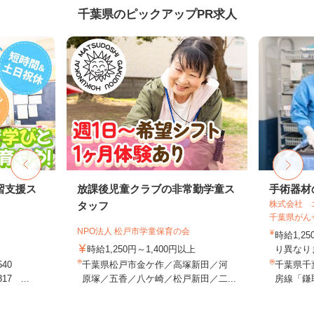
千葉県のピックアップPR求人
習支援ス
放課後児童クラブの非常勤学童ス
手術器材
株式会社 
タッフ
千葉県がん
NPO法人 松戸市学童保育の会
時給1,2
時給1,250円～1,400円以上
り異なりま
540
千葉県松戸市金ケ作／高塚新田／河
千葉県千
7 ...
原塚／五香／八ケ崎／松戸新田／二...
房線「鎌取