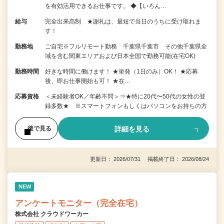
を有効活用できるお仕事です。 ◆【いろん…
給与
完全出来高制 ★謝礼は、最短で当日のうちに受け取れま
す！
勤務地
ご自宅※フルリモート勤務 千葉県千葉市 その他千葉県全
域を含む関東エリアおよび日本全国で勤務可能(在宅OK)
勤務時間
好きな時間に働けます！ ★単発（1日のみ）OK！ ★応募
後、即お仕事開始も可！ ★在…
応募資格
＜未経験者OK／年齢不問＞⇒★特に20代〜50代の女性の登
録多数★ ※スマートフォンもしくはパソコンをお持ちの方
詳細を見る
後で見る
更新日： 2026/07/31 掲載終了日： 2026/08/24
NEW
アンケートモニター（完全在宅）
株式会社 クラウドワーカー