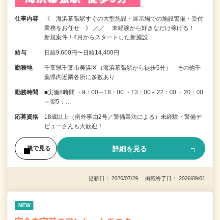
仕事内容
《 海浜幕張駅すぐの大型施設・展示場での施設警備・受付
業務をお任せ 》 ／／ 未経験から好きなだけ稼げる！
新規案件！4月からスタートした新施設 …
給与
日給9,600円〜日給14,400円
勤務地
千葉県千葉市美浜区（海浜幕張駅から徒歩5分） その他千
葉県内近隣各所に多数あり
勤務時間
■実働8時間 ・9：00～18：00 ・13：00～22：00 ・20：00
～翌5：…
応募資格
18歳以上（例外事由2号／警備業法による）未経験・警備デ
ビューさんも大歓迎！
詳細を見る
後で見る
更新日： 2026/07/29 掲載終了日： 2026/09/01
NEW