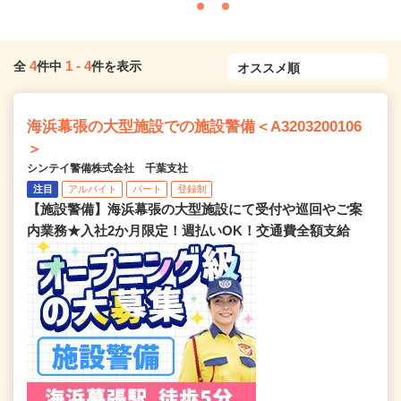
4
1
-
4
全
件中
件を表示
海浜幕張の大型施設での施設警備＜A3203200106
＞
シンテイ警備株式会社 千葉支社
注目
アルバイト
パート
登録制
【施設警備】海浜幕張の大型施設にて受付や巡回やご案
内業務★入社2か月限定！週払いOK！交通費全額支給