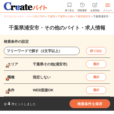
後で見る
閲覧履歴
会員登録
メニュー
クリエイトバイト・パート求人TOP
＞
千葉県
＞
千葉県その他
＞
千葉県浦安市
＞
千葉県浦安市・そ
千葉県浦安市・その他のバイト・求人情報
検索条件の設定
絞り込む
エリア
千葉県その他(浦安市)
選択
職種
指定しない
選択
条件
WEB面接OK
選択
4
検索条件を保存
全
件ヒットしました