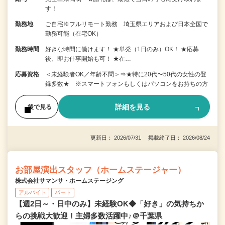
す！
勤務地
ご自宅※フルリモート勤務 埼玉県エリアおよび日本全国で
勤務可能（在宅OK）
勤務時間
好きな時間に働けます！ ★単発（1日のみ）OK！ ★応募
後、即お仕事開始も可！ ★在…
応募資格
＜未経験者OK／年齢不問＞⇒★特に20代〜50代の女性の登
録多数★ ※スマートフォンもしくはパソコンをお持ちの方
詳細を見る
後で見る
更新日： 2026/07/31 掲載終了日： 2026/08/24
お部屋演出スタッフ（ホームステージャー）
株式会社サマンサ・ホームステージング
アルバイト
パート
【週2日～・日中のみ】未経験OK◆「好き」の気持ちか
らの挑戦大歓迎！主婦多数活躍中♪＠千葉県