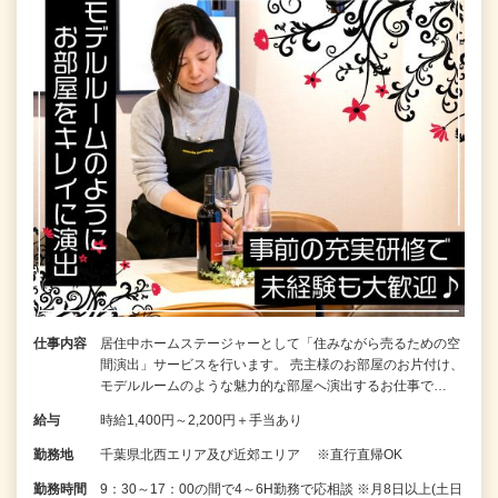
仕事内容
居住中ホームステージャーとして「住みながら売るための空
間演出」サービスを行います。 売主様のお部屋のお片付け、
モデルルームのような魅力的な部屋へ演出するお仕事で…
給与
時給1,400円～2,200円＋手当あり
勤務地
千葉県北西エリア及び近郊エリア ※直行直帰OK
勤務時間
9：30～17：00の間で4～6H勤務で応相談 ※月8日以上(土日