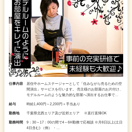
仕事内容
居住中ホームステージャーとして「住みながら売るための空
間演出」サービスを行います。 売主様のお部屋のお片付け、
モデルルームのような魅力的な部屋へ演出するお仕事で…
給与
時給1,400円～2,200円＋手当あり
勤務地
千葉県北西エリア及び近郊エリア ※直行直帰OK
勤務時間
9：30～17：00の間で4～6H勤務で応相談 ※月8日以上(土日
4日含む) （例） ・…