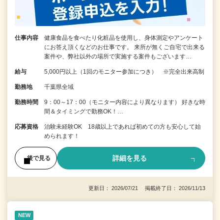
仕事内容
健康食品を食べたり化粧品を使用し、身体測定やアンケート
にお答え頂くなどのお仕事です。 来所が無くご自宅で出来る
案件や、弊社以外の場所で実施する案件もございます…
給与
5,000円以上（1回のモニター参加につき） ※完全出来高制
勤務地
千葉県全域
勤務時間
9：00～17：00（モニター内容により異なります） 好きな時
間＆タイミングで勤務OK！…
応募資格
治験未経験OK 18歳以上であれば初めての方も安心して始
められます！
詳細を見る
後で見る
更新日： 2026/07/21 掲載終了日： 2026/11/13
NEW