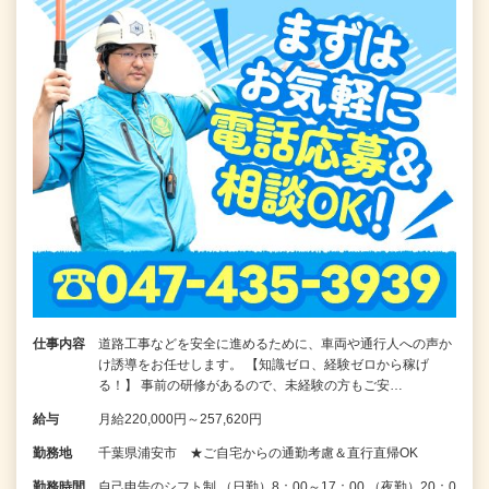
仕事内容
道路工事などを安全に進めるために、車両や通行人への声か
け誘導をお任せします。 【知識ゼロ、経験ゼロから稼げ
る！】 事前の研修があるので、未経験の方もご安…
給与
月給220,000円～257,620円
勤務地
千葉県浦安市 ★ご自宅からの通勤考慮＆直行直帰OK
勤務時間
自己申告のシフト制 （日勤）8：00～17：00 （夜勤）20：0