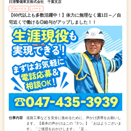
日清警備東京株式会社 千葉支店
アルバイト
パート
【60代以上も多数活躍中！】体力に無理なく週1日～／自
宅近くで働ける◎給与がアップしました！！
仕事内容
道路工事などを安全に進めるために、声かけ誘導をお願いし
ます。 【基本の声かけはこの『3つ』】 「おはようございま
す」 「ご迷惑をおかけします」 「足…