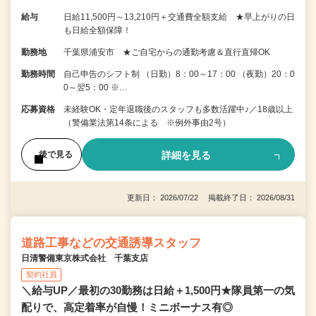
給与
日給11,500円～13,210円＋交通費全額支給 ★早上がりの日
も日給全額保障！
勤務地
千葉県浦安市 ★ご自宅からの通勤考慮＆直行直帰OK
勤務時間
自己申告のシフト制 （日勤）8：00～17：00 （夜勤）20：0
0～翌5：00 ※…
応募資格
未経験OK・定年退職後のスタッフも多数活躍中♪／18歳以上
（警備業法第14条による ※例外事由2号）
詳細を見る
後で見る
更新日： 2026/07/22 掲載終了日： 2026/08/31
道路工事などの交通誘導スタッフ
日清警備東京株式会社 千葉支店
契約社員
＼給与UP／最初の30勤務は日給＋1,500円★隊員第一の気
配りで、高定着率が自慢！ミニボーナス有◎