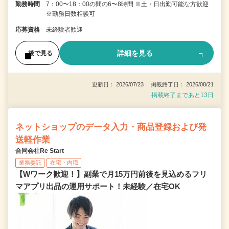
勤務時間
7：00〜18：00の間の6〜8時間 ※土・日出勤可能な方歓迎
※勤務日数相談可
応募資格
未経験者歓迎
詳細を見る
後で見る
更新日： 2026/07/23 掲載終了日： 2026/08/21
掲載終了まであと13日
ネットショップのデータ入力・商品登録および発
送軽作業
合同会社Re Start
業務委託
在宅・内職
【Wワーク歓迎！】副業で月15万円前後を見込めるフリ
マアプリ出品の運用サポート！未経験／在宅OK