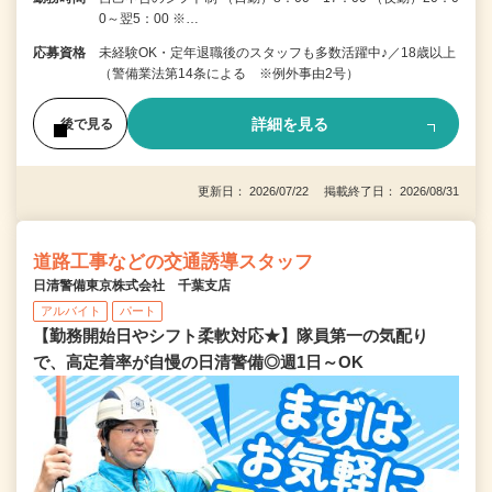
0～翌5：00 ※…
応募資格
未経験OK・定年退職後のスタッフも多数活躍中♪／18歳以上
（警備業法第14条による ※例外事由2号）
詳細を見る
後で見る
更新日： 2026/07/22 掲載終了日： 2026/08/31
道路工事などの交通誘導スタッフ
日清警備東京株式会社 千葉支店
アルバイト
パート
【勤務開始日やシフト柔軟対応★】隊員第一の気配り
で、高定着率が自慢の日清警備◎週1日～OK