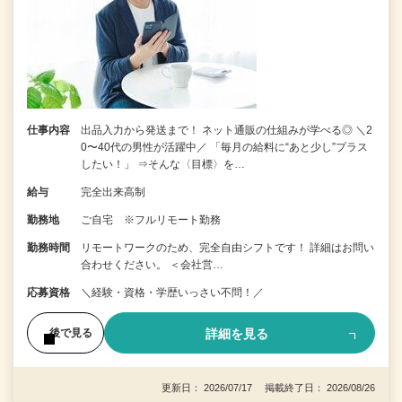
仕事内容
出品入力から発送まで！ ネット通販の仕組みが学べる◎ ＼2
0〜40代の男性が活躍中／ 「毎月の給料に“あと少し”プラス
したい！」 ⇒そんな〈目標〉を…
給与
完全出来高制
勤務地
ご自宅 ※フルリモート勤務
勤務時間
リモートワークのため、完全自由シフトです！ 詳細はお問い
合わせください。 ＜会社営…
応募資格
＼経験・資格・学歴いっさい不問！／
詳細を見る
後で見る
更新日： 2026/07/17 掲載終了日： 2026/08/26