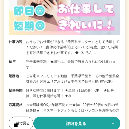
仕事内容
おうちでお仕事ができる『美容系モニター』として活躍して
ください！ 1案件の作業時間は5分〜10分程度。空いた時間
を有効活用できるお仕事です。 ◆【いろん…
給与
完全出来高制 ★謝礼は、最短で当日のうちに受け取れま
す！
勤務地
ご自宅※フルリモート勤務 千葉県千葉市 その他千葉県全
域を含む関東エリアおよび日本全国で勤務可能(在宅OK)
勤務時間
好きな時間に働けます！ ★単発（1日のみ）OK！ ★応募
後、即お仕事開始も可！ ★在…
応募資格
＜未経験者OK／年齢不問＞⇒★特に20代〜50代の女性の登
録多数★ ※スマートフォンもしくはパソコンをお持ちの方
詳細を見る
後で見る