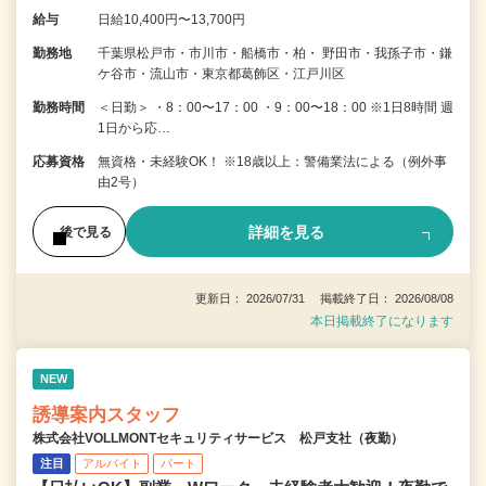
給与
日給10,400円〜13,700円
勤務地
千葉県松戸市・市川市・船橋市・柏・ 野田市・我孫子市・鎌
ケ谷市・流山市・東京都葛飾区・江戸川区
勤務時間
＜日勤＞ ・8：00〜17：00 ・9：00〜18：00 ※1日8時間 週
1日から応…
応募資格
無資格・未経験OK！ ※18歳以上：警備業法による（例外事
由2号）
詳細を見る
後で見る
更新日： 2026/07/31 掲載終了日： 2026/08/08
本日掲載終了になります
NEW
誘導案内スタッフ
株式会社VOLLMONTセキュリティサービス 松戸支社（夜勤）
注目
アルバイト
パート