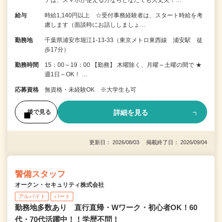
給与
時給1,140円以上 ☆受付事務経験者は、スタート時給を考
慮します（面談時にお話ししましょ…
勤務地
千葉県浦安市堀江1-13-33（東京メトロ東西線 浦安駅 徒
歩17分）
勤務時間
15：00～19：00 【勤務】 木曜除く、月曜～土曜の間で ★
週1日～OK！ …
応募資格
無資格・未経験OK ※大学生も可
詳細を見る
後で見る
更新日： 2026/08/03 掲載終了日： 2026/09/04
警備スタッフ
オークン・セキュリティ株式会社
アルバイト
パート
勤務地多数あり 直行直帰・Wワーク・初心者OK！60
代・70代活躍中！！学歴不問！