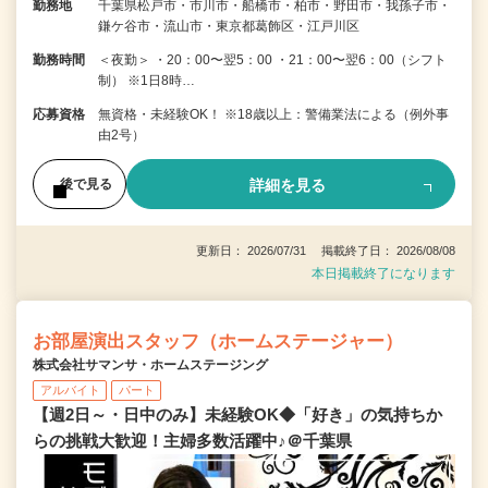
勤務地
千葉県松戸市・市川市・船橋市・柏市・野田市・我孫子市・
鎌ケ谷市・流山市・東京都葛飾区・江戸川区
勤務時間
＜夜勤＞ ・20：00〜翌5：00 ・21：00〜翌6：00（シフト
制） ※1日8時…
応募資格
無資格・未経験OK！ ※18歳以上：警備業法による（例外事
由2号）
詳細を見る
後で見る
更新日： 2026/07/31 掲載終了日： 2026/08/08
本日掲載終了になります
お部屋演出スタッフ（ホームステージャー）
株式会社サマンサ・ホームステージング
アルバイト
パート
【週2日～・日中のみ】未経験OK◆「好き」の気持ちか
らの挑戦大歓迎！主婦多数活躍中♪＠千葉県