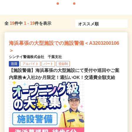
19
1
-
19
全
件中
件を表示
海浜幕張の大型施設での施設警備＜A3203200106
＞
シンテイ警備株式会社 千葉支社
注目
アルバイト
パート
登録制
【施設警備】海浜幕張の大型施設にて受付や巡回やご案
内業務★入社2か月限定！週払いOK！交通費全額支給