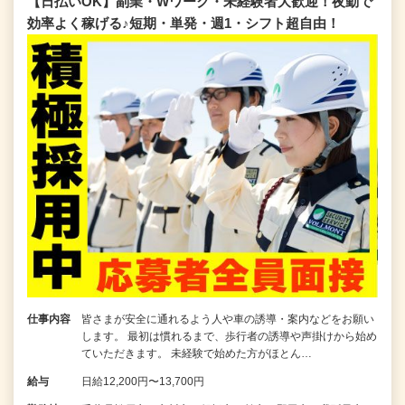
【日払いOK】副業・Wワーク・未経験者大歓迎！夜勤で
効率よく稼げる♪短期・単発・週1・シフト超自由！
仕事内容
皆さまが安全に通れるよう人や車の誘導・案内などをお願い
します。 最初は慣れるまで、歩行者の誘導や声掛けから始め
ていただきます。 未経験で始めた方がほとん…
給与
日給12,200円〜13,700円