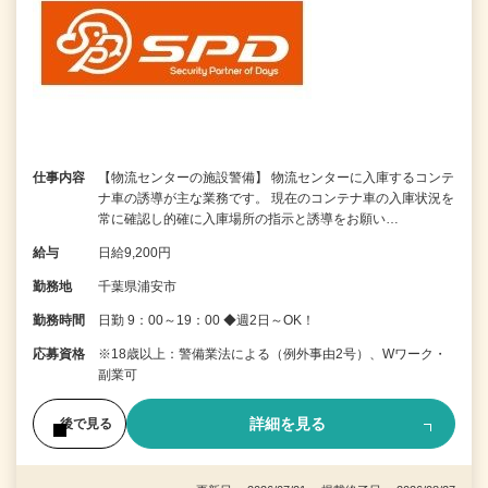
仕事内容
【物流センターの施設警備】 物流センターに入庫するコンテ
ナ車の誘導が主な業務です。 現在のコンテナ車の入庫状況を
常に確認し的確に入庫場所の指示と誘導をお願い…
給与
日給9,200円
勤務地
千葉県浦安市
勤務時間
日勤 9：00～19：00 ◆週2日～OK！
応募資格
※18歳以上：警備業法による（例外事由2号）、Wワーク・
副業可
詳細を見る
後で見る