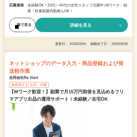
応募資格
未経験OK！20代～40代の女性スタッフ活躍中♪Wワーク・副
業・扶養範囲内勤務もOK！
詳細を見る
後で見る
更新日： 2026/03/04 掲載終了日： 2026/09/30
ネットショップのデータ入力・商品登録および発
送軽作業
合同会社Re Start
業務委託
在宅・内職
【Wワーク歓迎！】副業で月15万円前後を見込めるフリ
マアプリ出品の運用サポート！未経験／在宅OK