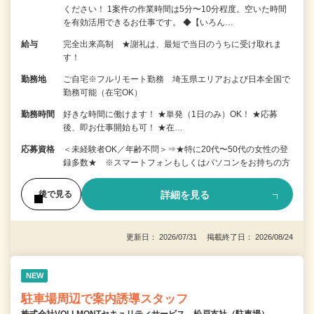
ください！ 1案件の作業時間は5分〜10分程度。空いた時間
を有効活用できるお仕事です。 ◆【いろん…
給与
完全出来高制 ★謝礼は、最短で当日のうちに受け取れま
す！
勤務地
ご自宅※フルリモート勤務 埼玉県エリアおよび日本全国で
勤務可能（在宅OK）
勤務時間
好きな時間に働けます！ ★単発（1日のみ）OK！ ★応募
後、即お仕事開始も可！ ★在…
応募資格
＜未経験者OK／年齢不問＞⇒★特に20代〜50代の女性の登
録多数★ ※スマートフォンもしくはパソコンをお持ちの方
詳細を見る
後で見る
更新日： 2026/07/31 掲載終了日： 2026/08/24
NEW
駐車場周辺で案内誘導スタッフ