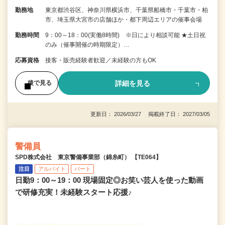
勤務地
東京都渋谷区、神奈川県横浜市、千葉県船橋市・千葉市・柏
市、埼玉県大宮市の店舗ほか・都下周辺エリアの催事会場
勤務時間
9：00～18：00(実働8時間) ※日により相談可能 ★土日祝
のみ（催事開催の時期限定）…
応募資格
接客・販売経験者歓迎／未経験の方もOK
詳細を見る
後で見る
更新日： 2026/03/27 掲載終了日： 2027/03/05
警備員
SPD株式会社 東京警備事業部（錦糸町） 【TE064】
注目
アルバイト
パート
日勤9：00～19：00 現場固定◎お笑い芸人を使った動画
で研修充実！未経験スタート応援♪