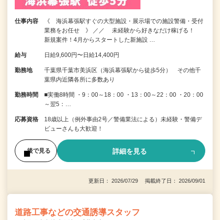
仕事内容
《 海浜幕張駅すぐの大型施設・展示場での施設警備・受付
業務をお任せ 》 ／／ 未経験から好きなだけ稼げる！
新規案件！4月からスタートした新施設 …
給与
日給9,600円〜日給14,400円
勤務地
千葉県千葉市美浜区（海浜幕張駅から徒歩5分） その他千
葉県内近隣各所に多数あり
勤務時間
■実働8時間 ・9：00～18：00 ・13：00～22：00 ・20：00
～翌5：…
応募資格
18歳以上（例外事由2号／警備業法による）未経験・警備デ
ビューさんも大歓迎！
詳細を見る
後で見る
更新日： 2026/07/29 掲載終了日： 2026/09/01
道路工事などの交通誘導スタッフ