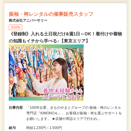
振袖・袴レンタルの催事販売スタッフ
株式会社アニバーサリー
登録制
《登録制》入れる土日祝だけ&週1日～OK！着付けや着物
の知識もイチから学べる♪【東京エリア】
仕事内容
「100年企業」きものやまとグループの 振袖・袴のレンタル
専門店『KIMONO＆』。 お客様が振袖・袴を選ぶサポートを
お願いします。 ★店舗や周辺エリアで行われ…
給与
時給1,230円～1,500円