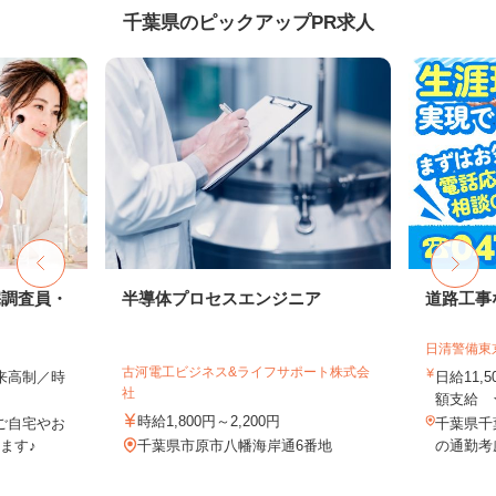
千葉県のピックアップPR求人
宅調査員・
半導体プロセスエンジニア
道路工事
日清警備東
古河電工ビジネス&ライフサポート株式会
出来高制／時
日給11,
社
額支給 ★
時給1,800円～2,200円
ご自宅やお
千葉県千
ます♪
千葉県市原市八幡海岸通6番地
の通勤考