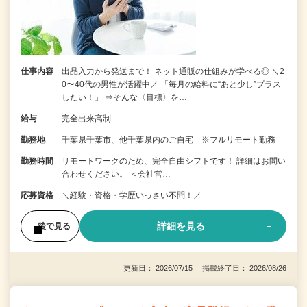
仕事内容
出品入力から発送まで！ ネット通販の仕組みが学べる◎ ＼2
0〜40代の男性が活躍中／ 「毎月の給料に“あと少し”プラス
したい！」 ⇒そんな〈目標〉を…
給与
完全出来高制
勤務地
千葉県千葉市、他千葉県内のご自宅 ※フルリモート勤務
勤務時間
リモートワークのため、完全自由シフトです！ 詳細はお問い
合わせください。 ＜会社営…
応募資格
＼経験・資格・学歴いっさい不問！／
詳細を見る
後で見る
更新日： 2026/07/15 掲載終了日： 2026/08/26