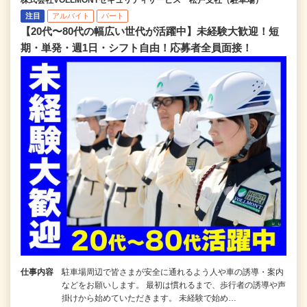
株式会社VOLLMONTセキュリティサービス 松戸支社（駐車場）
注目
アルバイト
パート
【20代〜80代の幅広い世代が活躍中】未経験大歓迎！短
期・単発・週1日・シフト自由！応募者全員面接！
仕事内容
駐車場周辺で皆さまが安全に通れるよう人や車の誘導・案内
などをお願いします。 最初は慣れるまで、歩行者の誘導や声
掛けから始めていただきます。 未経験で始め…