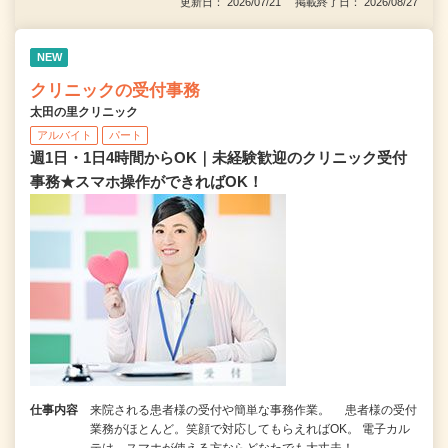
更新日： 2026/07/21 掲載終了日： 2026/08/27
NEW
クリニックの受付事務
太田の里クリニック
アルバイト
パート
週1日・1日4時間からOK｜未経験歓迎のクリニック受付
事務★スマホ操作ができればOK！
仕事内容
来院される患者様の受付や簡単な事務作業。 患者様の受付
業務がほとんど。笑顔で対応してもらえればOK。 電子カル
テは、スマホが使える方ならどなたでも大丈夫！…