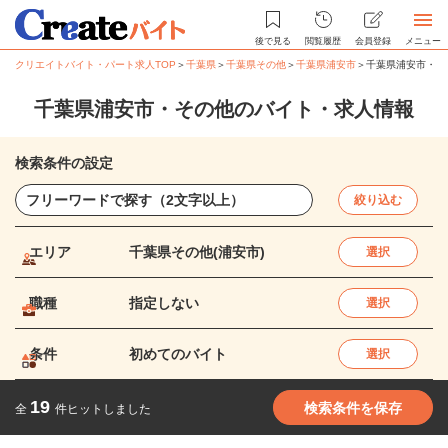
後で見る
閲覧履歴
会員登録
メニュー
クリエイトバイト・パート求人TOP
＞
千葉県
＞
千葉県その他
＞
千葉県浦安市
＞
千葉県浦安市・そ
千葉県浦安市・その他のバイト・求人情報
検索条件の設定
絞り込む
エリア
千葉県その他(浦安市)
選択
職種
指定しない
選択
条件
初めてのバイト
選択
19
検索条件を保存
全
件ヒットしました