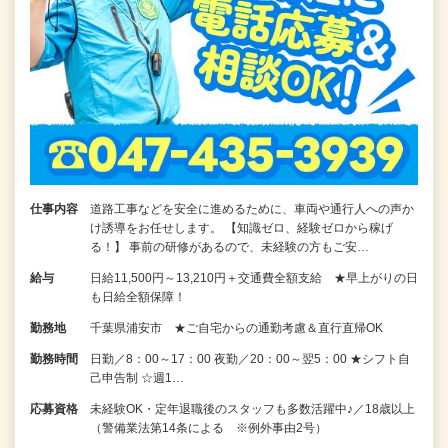
仕事内容
道路工事などを安全に進めるために、車両や通行人への声か
け誘導をお任せします。 【知識ゼロ、経験ゼロから稼げ
る！】 事前の研修があるので、未経験の方もご安…
給与
日給11,500円～13,210円＋交通費全額支給 ★早上がりの日
も日給全額保障！
勤務地
千葉県浦安市 ★ご自宅からの通勤考慮＆直行直帰OK
勤務時間
日勤／8：00～17：00 夜勤／20：00～翌5：00 ★シフト自
己申告制 ☆週1…
応募資格
未経験OK・定年退職後のスタッフも多数活躍中♪／18歳以上
（警備業法第14条による ※例外事由2号）