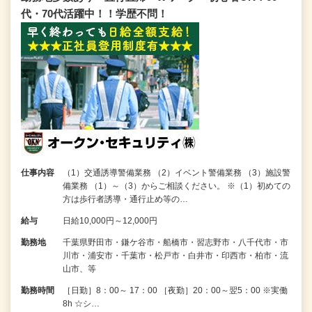
代・70代活躍中！！学歴不問！
仕事内容
（1）交通誘導警備業務 （2）イベント警備業務 （3）施設警
備業務 （1）～（3）からご相談ください。 ※（1）初めての
方は歩行者誘導・通行止め等の…
給与
日給10,000円～12,000円
勤務地
千葉県野田市・鎌ケ谷市・船橋市・習志野市・八千代市・市
川市・浦安市・千葉市・松戸市・白井市・印西市・柏市・流
山市、等
勤務時間
［日勤］8：00～ 17：00 ［夜勤］20：00～翌5：00 ※実働
8h ☆シ…