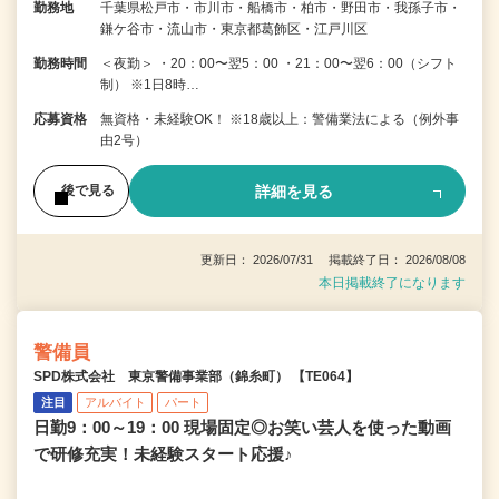
勤務地
千葉県松戸市・市川市・船橋市・柏市・野田市・我孫子市・
鎌ケ谷市・流山市・東京都葛飾区・江戸川区
勤務時間
＜夜勤＞ ・20：00〜翌5：00 ・21：00〜翌6：00（シフト
制） ※1日8時…
応募資格
無資格・未経験OK！ ※18歳以上：警備業法による（例外事
由2号）
詳細を見る
後で見る
更新日： 2026/07/31 掲載終了日： 2026/08/08
本日掲載終了になります
警備員
SPD株式会社 東京警備事業部（錦糸町） 【TE064】
注目
アルバイト
パート
日勤9：00～19：00 現場固定◎お笑い芸人を使った動画
で研修充実！未経験スタート応援♪