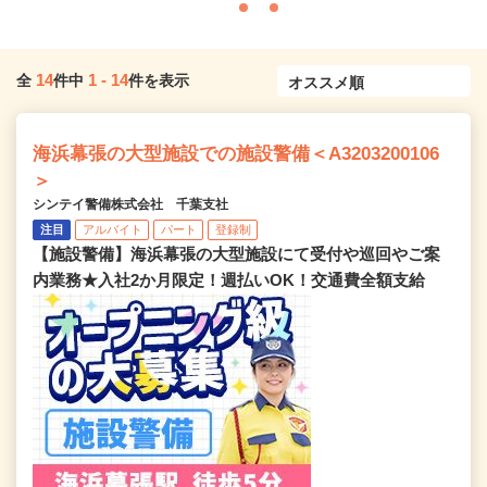
14
1
-
14
全
件中
件を表示
海浜幕張の大型施設での施設警備＜A3203200106
＞
シンテイ警備株式会社 千葉支社
注目
アルバイト
パート
登録制
【施設警備】海浜幕張の大型施設にて受付や巡回やご案
内業務★入社2か月限定！週払いOK！交通費全額支給