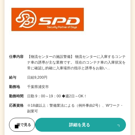
仕事内容
【物流センターの施設警備】 物流センターに入庫するコンテ
ナ車の誘導が主な業務です。 現在のコンテナ車の入庫状況を
常に確認し的確に入庫場所の指示と誘導をお願い…
給与
日給9,200円
勤務地
千葉県浦安市
勤務時間
日勤 9：00～19：00 ◆週2日～OK！
応募資格
※18歳以上：警備業法による（例外事由2号）、Wワーク・
副業可
詳細を見る
後で見る