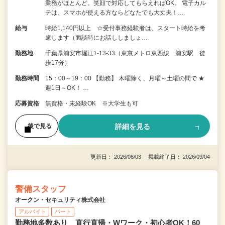
業務がほとんど。笑顔で対応してもらえればOK。 電子カル
テは、スマホが使える方ならどなたでも大丈夫！…
給与
時給1,140円以上 ☆受付事務経験者は、スタート時給を考
慮します（面談時にお話ししましょ…
勤務地
千葉県浦安市堀江1-13-33（東京メトロ東西線 浦安駅 徒
歩17分）
勤務時間
15：00～19：00 【勤務】 木曜除く、月曜～土曜の間で ★
週1日～OK！ …
応募資格
無資格・未経験OK ※大学生も可
詳細を見る
後で見る
更新日： 2026/08/03 掲載終了日： 2026/09/04
警備スタッフ
オークン・セキュリティ株式会社
アルバイト
パート
勤務地多数あり 直行直帰・Wワーク・初心者OK！60