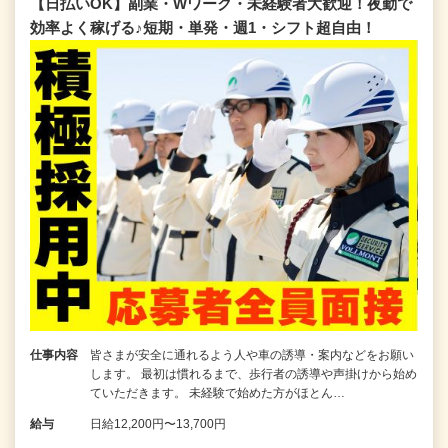
【日払いOK】副業・Wワーク・未経験者大歓迎！夜勤で
効率よく稼げる♪短期・単発・週1・シフト超自由！
仕事内容
皆さまが安全に通れるよう人や車の誘導・案内などをお願い
します。 最初は慣れるまで、歩行者の誘導や声掛けから始め
ていただきます。 未経験で始めた方がほとん…
給与
日給12,200円〜13,700円