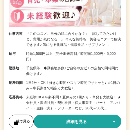
仕事内容
「このコスメ、自分の肌に合うかな？」「試してみたいけ
ど、費用が気になる…」 そんな気持ち、美容モニターで解決
できます♪ 気になる化粧品・健康食品・サプリメン…
給与
時給1,500円以上（完全出来高制／時間額1,500円～5,000
円）
勤務地
千葉県等 ◆勤務地多数♪ご自宅やお近くの店舗で間時間に
働けます♪
勤務時間
1日5分～OK！好きな時間やスキマ時間でサクッと♪ ☆1日の
み～中長期まで幅広く大歓迎♪…
応募資格
未経験OK＆年齢不問！夏休みの1回きり・単発も大歓迎！ ★
会社員・派遣社員・契約社員・個人事業主・パート・アルバ
イト・主婦（夫）・フリーターなど、20代～50代…
詳細を見る
後で見る