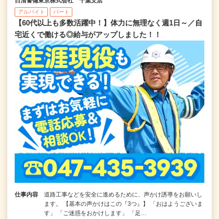
日清警備東京株式会社 千葉支店
アルバイト
パート
【60代以上も多数活躍中！】体力に無理なく週1日～／自
宅近くで働ける◎給与がアップしました！！
仕事内容
道路工事などを安全に進めるために、声かけ誘導をお願いし
ます。 【基本の声かけはこの『3つ』】 「おはようございま
す」 「ご迷惑をおかけします」 「足…