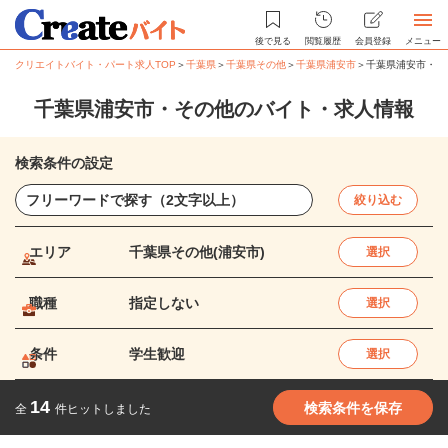
後で見る
閲覧履歴
会員登録
メニュー
クリエイトバイト・パート求人TOP
＞
千葉県
＞
千葉県その他
＞
千葉県浦安市
＞
千葉県浦安市・そ
千葉県浦安市・その他のバイト・求人情報
検索条件の設定
絞り込む
エリア
千葉県その他(浦安市)
選択
職種
指定しない
選択
条件
学生歓迎
選択
14
検索条件を保存
全
件ヒットしました