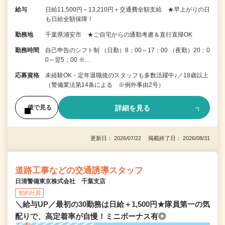
給与
日給11,500円～13,210円＋交通費全額支給 ★早上がりの日
も日給全額保障！
勤務地
千葉県浦安市 ★ご自宅からの通勤考慮＆直行直帰OK
勤務時間
自己申告のシフト制 （日勤）8：00～17：00 （夜勤）20：0
0～翌5：00 ※…
応募資格
未経験OK・定年退職後のスタッフも多数活躍中♪／18歳以上
（警備業法第14条による ※例外事由2号）
詳細を見る
後で見る
更新日： 2026/07/22 掲載終了日： 2026/08/31
道路工事などの交通誘導スタッフ
日清警備東京株式会社 千葉支店
契約社員
＼給与UP／最初の30勤務は日給＋1,500円★隊員第一の気
配りで、高定着率が自慢！ミニボーナス有◎