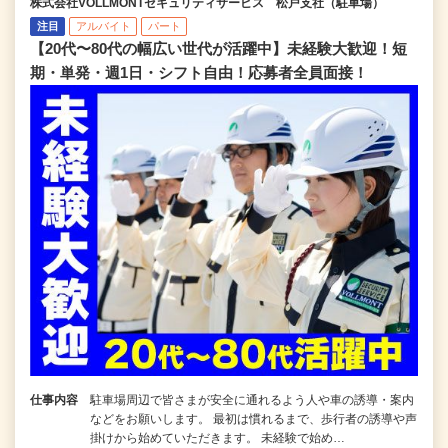
株式会社VOLLMONTセキュリティサービス 松戸支社（駐車場）
注目
アルバイト
パート
【20代〜80代の幅広い世代が活躍中】未経験大歓迎！短
期・単発・週1日・シフト自由！応募者全員面接！
仕事内容
駐車場周辺で皆さまが安全に通れるよう人や車の誘導・案内
などをお願いします。 最初は慣れるまで、歩行者の誘導や声
掛けから始めていただきます。 未経験で始め…