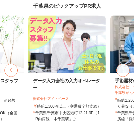
千葉県のピックアップPR求人
務スタッフ
データ入力会社の入力オペレータ
手術器材
株式会社 
ー
千葉県がん
株式会社アイ・ベース
以上 ※経験
時給1,2
時給1,300円以上（交通費全額支給）
り異なりま
OK（全国
千葉県千葉市中央区港町12-21-3F（J
千葉県千
し）
R内房線「本千葉駅」よ...
房線「鎌取