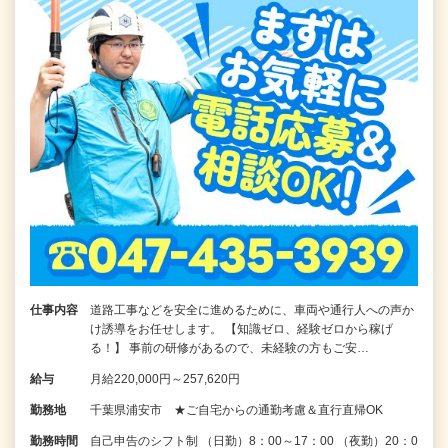
仕事内容
道路工事などを安全に進めるために、車両や通行人への声か
け誘導をお任せします。 【知識ゼロ、経験ゼロから稼げ
る！】 事前の研修があるので、未経験の方もご安…
給与
月給220,000円～257,620円
勤務地
千葉県浦安市 ★ご自宅からの通勤考慮＆直行直帰OK
勤務時間
自己申告のシフト制 （日勤）8：00～17：00 （夜勤）20：0