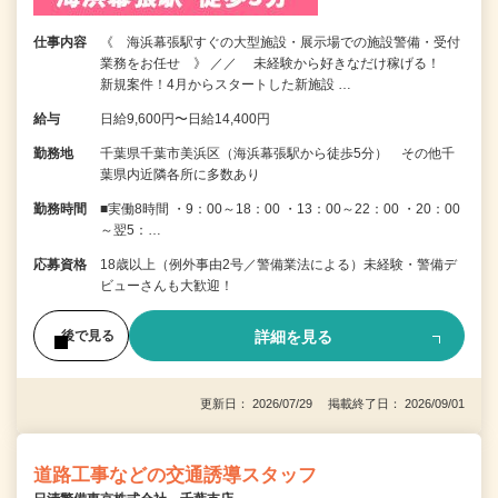
仕事内容
《 海浜幕張駅すぐの大型施設・展示場での施設警備・受付
業務をお任せ 》 ／／ 未経験から好きなだけ稼げる！
新規案件！4月からスタートした新施設 …
給与
日給9,600円〜日給14,400円
勤務地
千葉県千葉市美浜区（海浜幕張駅から徒歩5分） その他千
葉県内近隣各所に多数あり
勤務時間
■実働8時間 ・9：00～18：00 ・13：00～22：00 ・20：00
～翌5：…
応募資格
18歳以上（例外事由2号／警備業法による）未経験・警備デ
ビューさんも大歓迎！
詳細を見る
後で見る
更新日： 2026/07/29 掲載終了日： 2026/09/01
道路工事などの交通誘導スタッフ