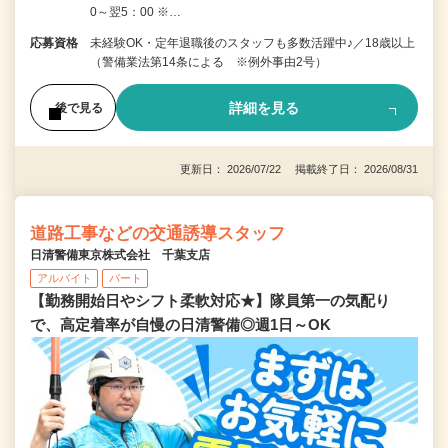
0～翌5：00 ※…
応募資格
未経験OK・定年退職後のスタッフも多数活躍中♪／18歳以上
（警備業法第14条による ※例外事由2号）
詳細を見る
後で見る
更新日： 2026/07/22 掲載終了日： 2026/08/31
道路工事などの交通誘導スタッフ
日清警備東京株式会社 千葉支店
アルバイト
パート
【勤務開始日やシフト柔軟対応★】隊員第一の気配り
で、高定着率が自慢の日清警備◎週1日～OK