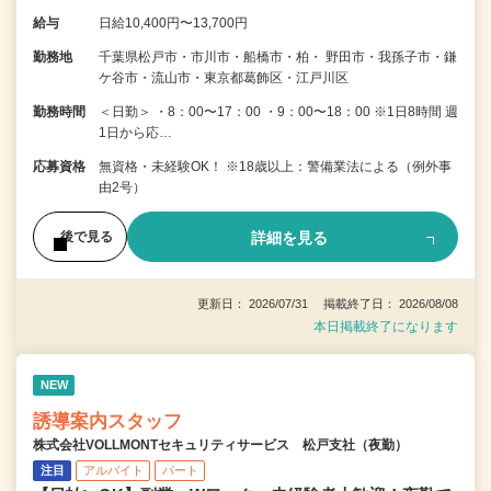
給与
日給10,400円〜13,700円
勤務地
千葉県松戸市・市川市・船橋市・柏・ 野田市・我孫子市・鎌
ケ谷市・流山市・東京都葛飾区・江戸川区
勤務時間
＜日勤＞ ・8：00〜17：00 ・9：00〜18：00 ※1日8時間 週
1日から応…
応募資格
無資格・未経験OK！ ※18歳以上：警備業法による（例外事
由2号）
詳細を見る
後で見る
更新日： 2026/07/31 掲載終了日： 2026/08/08
本日掲載終了になります
NEW
誘導案内スタッフ
株式会社VOLLMONTセキュリティサービス 松戸支社（夜勤）
注目
アルバイト
パート