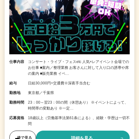
仕事内容
コンサート・ライブ・フェスetc 人気×レアイベント会場での
お仕事 ■案内／整理業務 お客さんに対して入り口の誘導や席
の案内 ■販売業務 イベ…
給与
日給30,000円+交通費※深夜手当含む
勤務地
東京都／千葉県
勤務時間
23：00～翌23：00の間（休憩あり） ※イベントによって、
時間帯の変動あり ※一定…
応募資格
18歳以上（労働基準法第61条による）、経験・学歴は一切不
問
詳細を見る
後で見る