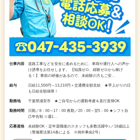
仕事内容
道路工事などを安全に進めるために、車両や通行人への声か
け誘導をお任せします。 【知識ゼロ、経験ゼロから稼げ
る！】 事前の研修があるので、未経験の方もご安…
給与
日給11,500円～13,210円＋交通費全額支給 ★早上がりの日
も日給全額保障！
勤務地
千葉県浦安市 ★ご自宅からの通勤考慮＆直行直帰OK
勤務時間
日勤／8：00～17：00 夜勤／20：00～翌5：00 ★シフト自
己申告制 ☆週1…
応募資格
未経験OK・定年退職後のスタッフも多数活躍中♪／18歳以上
（警備業法第14条による ※例外事由2号）