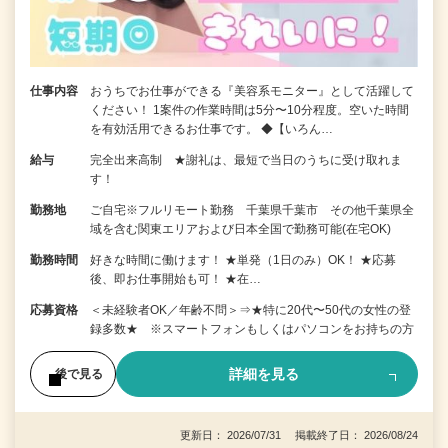
仕事内容
おうちでお仕事ができる『美容系モニター』として活躍して
ください！ 1案件の作業時間は5分〜10分程度。空いた時間
を有効活用できるお仕事です。 ◆【いろん…
給与
完全出来高制 ★謝礼は、最短で当日のうちに受け取れま
す！
勤務地
ご自宅※フルリモート勤務 千葉県千葉市 その他千葉県全
域を含む関東エリアおよび日本全国で勤務可能(在宅OK)
勤務時間
好きな時間に働けます！ ★単発（1日のみ）OK！ ★応募
後、即お仕事開始も可！ ★在…
応募資格
＜未経験者OK／年齢不問＞⇒★特に20代〜50代の女性の登
録多数★ ※スマートフォンもしくはパソコンをお持ちの方
詳細を見る
後で見る
更新日： 2026/07/31 掲載終了日： 2026/08/24