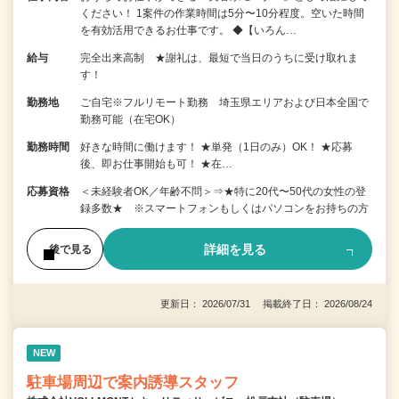
ください！ 1案件の作業時間は5分〜10分程度。空いた時間
を有効活用できるお仕事です。 ◆【いろん…
給与
完全出来高制 ★謝礼は、最短で当日のうちに受け取れま
す！
勤務地
ご自宅※フルリモート勤務 埼玉県エリアおよび日本全国で
勤務可能（在宅OK）
勤務時間
好きな時間に働けます！ ★単発（1日のみ）OK！ ★応募
後、即お仕事開始も可！ ★在…
応募資格
＜未経験者OK／年齢不問＞⇒★特に20代〜50代の女性の登
録多数★ ※スマートフォンもしくはパソコンをお持ちの方
詳細を見る
後で見る
更新日： 2026/07/31 掲載終了日： 2026/08/24
NEW
駐車場周辺で案内誘導スタッフ