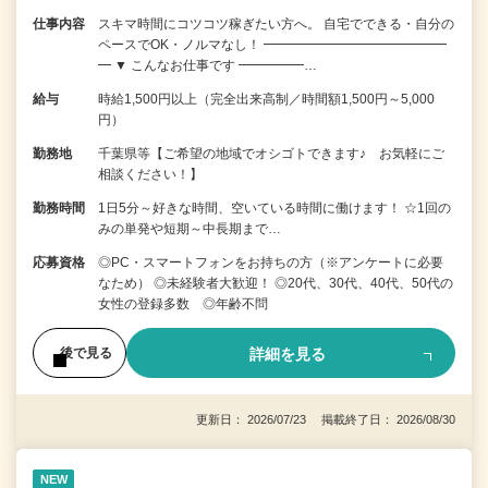
仕事内容
スキマ時間にコツコツ稼ぎたい方へ。 自宅でできる・自分の
ペースでOK・ノルマなし！ ━━━━━━━━━━━━━━
━ ▼ こんなお仕事です ━━━━━…
給与
時給1,500円以上（完全出来高制／時間額1,500円～5,000
円）
勤務地
千葉県等【ご希望の地域でオシゴトできます♪ お気軽にご
相談ください！】
勤務時間
1日5分～好きな時間、空いている時間に働けます！ ☆1回の
みの単発や短期～中長期まで…
応募資格
◎PC・スマートフォンをお持ちの方（※アンケートに必要
なため） ◎未経験者大歓迎！ ◎20代、30代、40代、50代の
女性の登録多数 ◎年齢不問
詳細を見る
後で見る
更新日： 2026/07/23 掲載終了日： 2026/08/30
NEW