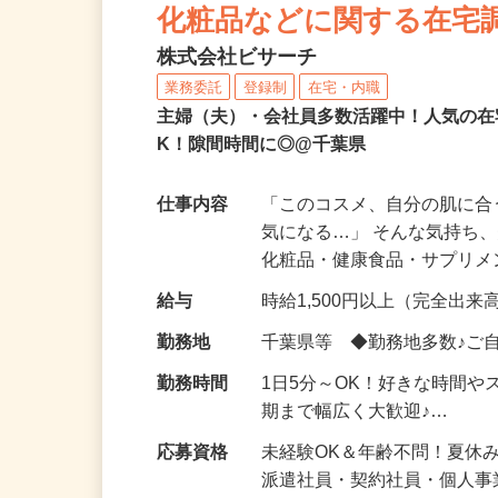
NEW
化粧品などに関する在宅
株式会社ビサーチ
業務委託
登録制
在宅・内職
主婦（夫）・会社員多数活躍中！人気の在
K！隙間時間に◎@千葉県
仕事内容
「このコスメ、自分の肌に
気になる…」 そんな気持ち
化粧品・健康食品・サプリ
給与
時給1,500円以上（完全出来高
勤務地
千葉県等 ◆勤務地多数♪ご
勤務時間
1日5分～OK！好きな時間や
期まで幅広く大歓迎♪…