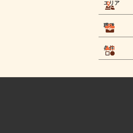
エリア
職種
条件