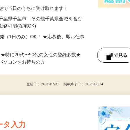
分〜10分程度。空いた時間を有効活用できる
最短で当日のうちに受け取れます！
 千葉県千葉市 その他千葉県全域を含む
務可能(在宅OK)
単発（1日のみ）OK！ ★応募後、即お仕事
⇒★特に20代〜50代の女性の登録多数★
後で見
パソコンをお持ちの方
更新日： 2026/07/31 掲載終了日： 2026/08/24