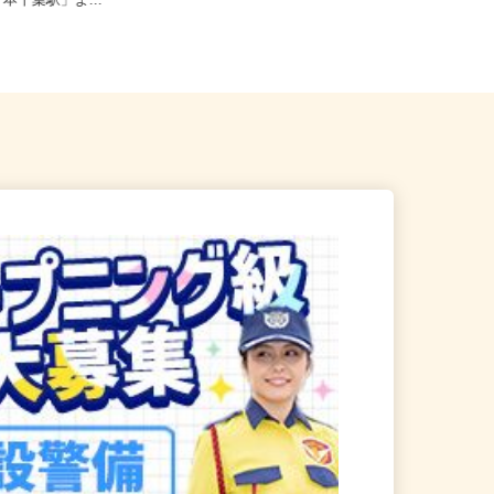
葉市中央区港町12-21-3F（J
千葉県千葉市花見川区犢橋町1676/京
「本千葉駅」よ...
成本線「実籾駅」より車で約...