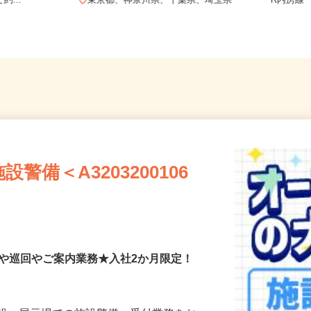
町1676/京
千葉県千
約...
東京都、神奈川県、千葉県、埼玉県
R内房線
備＜A3203200106
付や巡回やご案内業務★入社2か月限定！