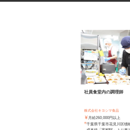
データ入力会社の入力オペレー
社員食堂内の調理師
ター
株式会社アイ・ベース
株式会社キヨシマ食品
時給1,300円以上（交通費全額支
給）
月給260,000円以上