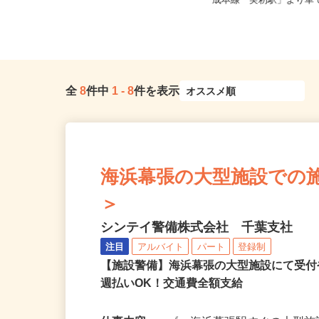
千葉県千葉市中央区港町12-21-3F（J
千葉県千葉市花見川区犢橋
R内房線「本千葉駅」よ...
成本線「実籾駅」より車で
全
8
件中
1
-
8
件を表示
海浜幕張の大型施設での施設警
＞
シンテイ警備株式会社 千葉支社
注目
アルバイト
パート
登録制
【施設警備】海浜幕張の大型施設にて受
週払いOK！交通費全額支給