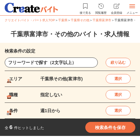
後で見る
閲覧履歴
会員登録
メニュー
クリエイトバイト・パート求人TOP
＞
千葉県
＞
千葉県その他
＞
千葉県富津市
＞
千葉県富津市・そ
千葉県富津市・その他のバイト・求人情報
検索条件の設定
絞り込む
エリア
千葉県その他(富津市)
選択
職種
指定しない
選択
条件
週1日から
選択
6
検索条件を保存
全
件ヒットしました