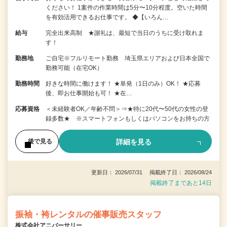
ください！ 1案件の作業時間は5分〜10分程度。空いた時間
を有効活用できるお仕事です。 ◆【いろん…
給与
完全出来高制 ★謝礼は、最短で当日のうちに受け取れま
す！
勤務地
ご自宅※フルリモート勤務 埼玉県エリアおよび日本全国で
勤務可能（在宅OK）
勤務時間
好きな時間に働けます！ ★単発（1日のみ）OK！ ★応募
後、即お仕事開始も可！ ★在…
応募資格
＜未経験者OK／年齢不問＞⇒★特に20代〜50代の女性の登
録多数★ ※スマートフォンもしくはパソコンをお持ちの方
詳細を見る
後で見る
更新日： 2026/07/31 掲載終了日： 2026/08/24
掲載終了まであと14日
振袖・袴レンタルの催事販売スタッフ
株式会社アニバーサリー