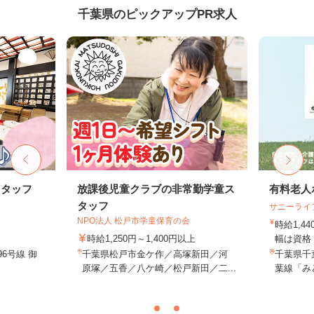
千葉県のピックアップPR求人
スタッフ
放課後児童クラブの非常勤学童ス
有料老人
タッフ
サニーライ
NPO法人 松戸市学童保育の会
時給1,4
時給1,250円～1,400円以上
幅は資格・
6号線 御
千葉県松戸市金ケ作／高塚新田／河
千葉県千葉
原塚／五香／八ケ崎／松戸新田／二...
葉線「み