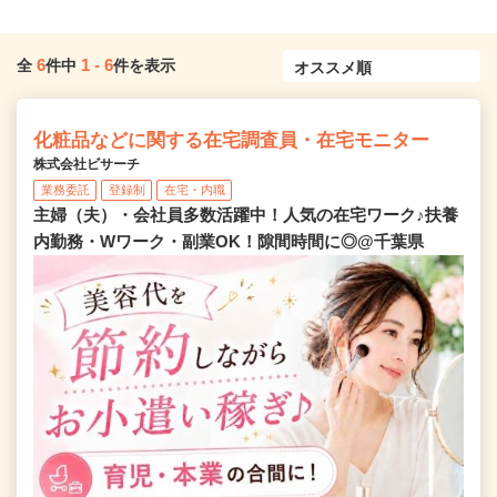
6
1
-
6
全
件中
件を表示
化粧品などに関する在宅調査員・在宅モニター
株式会社ビサーチ
業務委託
登録制
在宅・内職
主婦（夫）・会社員多数活躍中！人気の在宅ワーク♪扶養
内勤務・Wワーク・副業OK！隙間時間に◎@千葉県