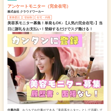
アンケートモニター（完全在宅）
株式会社 クラウドワーカー
業務委託
登録制
在宅・内職
美容系モニター募集！単発もOK♪【人気の完全在宅♪】当
日に謝礼をお支払い！登録するだけでスグ働ける！
仕事内容
おうちでお仕事ができる『美容系モニター』として活躍して