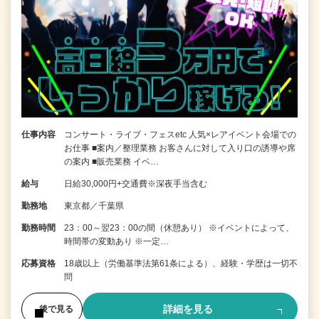
仕事内容
コンサート・ライブ・フェスetc 人気×レアイベント会場での
お仕事 ■案内／整理業務 お客さんに対して入り口の誘導や席
の案内 ■販売業務 イベ…
給与
日給30,000円+交通費※深夜手当含む
勤務地
東京都／千葉県
勤務時間
23：00～翌23：00の間（休憩あり） ※イベントによって、
時間帯の変動あり ※一定…
応募資格
18歳以上（労働基準法第61条による）、経験・学歴は一切不
問
詳細を見る
後で見る