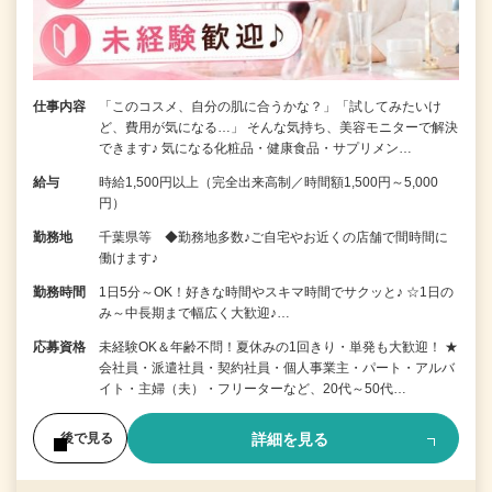
仕事内容
「このコスメ、自分の肌に合うかな？」「試してみたいけ
ど、費用が気になる…」 そんな気持ち、美容モニターで解決
できます♪ 気になる化粧品・健康食品・サプリメン…
給与
時給1,500円以上（完全出来高制／時間額1,500円～5,000
円）
勤務地
千葉県等 ◆勤務地多数♪ご自宅やお近くの店舗で間時間に
働けます♪
勤務時間
1日5分～OK！好きな時間やスキマ時間でサクッと♪ ☆1日の
み～中長期まで幅広く大歓迎♪…
応募資格
未経験OK＆年齢不問！夏休みの1回きり・単発も大歓迎！ ★
会社員・派遣社員・契約社員・個人事業主・パート・アルバ
イト・主婦（夫）・フリーターなど、20代～50代…
詳細を見る
後で見る