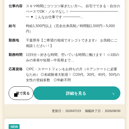
仕事内容
スキマ時間にコツコツ稼ぎたい方へ。 自宅でできる・自分の
ペースでOK・ノルマなし！ ━━━━━━━━━━━━━━
━ ▼ こんなお仕事です ━━━━━…
給与
時給1,500円以上（完全出来高制／時間額1,500円～5,000
円）
勤務地
千葉県等【ご希望の地域でオシゴトできます♪ お気軽にご
相談ください！】
勤務時間
1日5分～好きな時間、空いている時間に働けます！ ☆1回の
みの単発や短期～中長期まで…
応募資格
◎PC・スマートフォンをお持ちの方（※アンケートに必要
なため） ◎未経験者大歓迎！ ◎20代、30代、40代、50代の
女性の登録多数 ◎年齢不問
詳細を見る
後で見る
更新日： 2026/07/23 掲載終了日： 2026/08/30
NEW