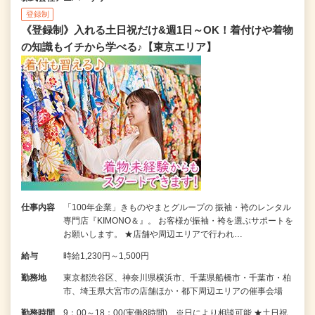
登録制
《登録制》入れる土日祝だけ&週1日～OK！着付けや着物
の知識もイチから学べる♪【東京エリア】
仕事内容
「100年企業」きものやまとグループの 振袖・袴のレンタル
専門店『KIMONO＆』。 お客様が振袖・袴を選ぶサポートを
お願いします。 ★店舗や周辺エリアで行われ…
給与
時給1,230円～1,500円
勤務地
東京都渋谷区、神奈川県横浜市、千葉県船橋市・千葉市・柏
市、埼玉県大宮市の店舗ほか・都下周辺エリアの催事会場
勤務時間
9：00～18：00(実働8時間) ※日により相談可能 ★土日祝