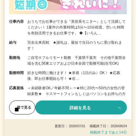
仕事内容
おうちでお仕事ができる『美容系モニター』として活躍して
ください！ 1案件の作業時間は5分〜10分程度。空いた時間
を有効活用できるお仕事です。 ◆【いろん…
給与
完全出来高制 ★謝礼は、最短で当日のうちに受け取れま
す！
勤務地
ご自宅※フルリモート勤務 千葉県千葉市 その他千葉県全
域を含む関東エリアおよび日本全国で勤務可能(在宅OK)
勤務時間
好きな時間に働けます！ ★単発（1日のみ）OK！ ★応募
後、即お仕事開始も可！ ★在…
応募資格
＜未経験者OK／年齢不問＞⇒★特に20代〜50代の女性の登
録多数★ ※スマートフォンもしくはパソコンをお持ちの方
詳細を見る
後で見る
更新日： 2026/07/31 掲載終了日： 2026/08/24
掲載終了まであと14日