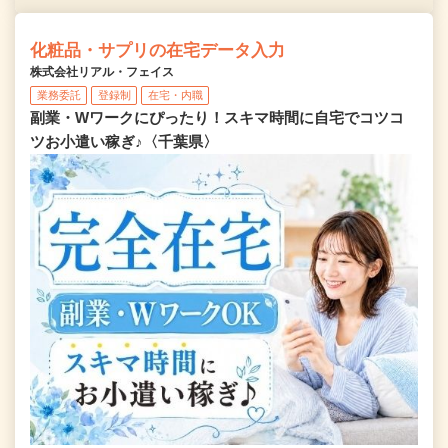
化粧品・サプリの在宅データ入力
株式会社リアル・フェイス
業務委託
登録制
在宅・内職
副業・Wワークにぴったり！スキマ時間に自宅でコツコ
ツお小遣い稼ぎ♪〈千葉県〉