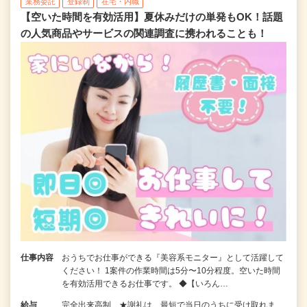
業務委託
登録制
在宅・内職
【空いた時間を有効活用】夏休みだけの単発もOK！話題
の人気商品やサービスの関連調査に携われることも！
仕事内容
おうちでお仕事ができる『美容系モニター』として活躍して
ください！ 1案件の作業時間は5分〜10分程度。空いた時間
を有効活用できるお仕事です。 ◆【いろん…
給与
完全出来高制 ★謝礼は、最短で当日のうちに受け取れま