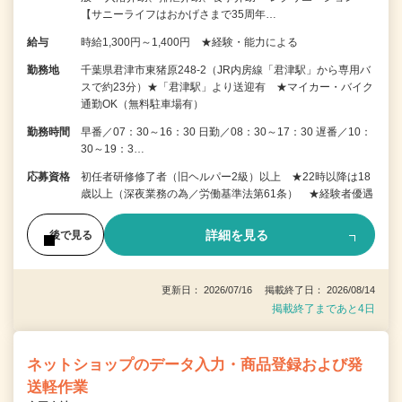
【サニーライフはおかげさまで35周年…
給与
時給1,300円～1,400円 ★経験・能力による
勤務地
千葉県君津市東猪原248-2（JR内房線「君津駅」から専用バ
スで約23分）★「君津駅」より送迎有 ★マイカー・バイク
通勤OK（無料駐車場有）
勤務時間
早番／07：30～16：30 日勤／08：30～17：30 遅番／10：
30～19：3…
応募資格
初任者研修修了者（旧ヘルパー2級）以上 ★22時以降は18
歳以上（深夜業務の為／労働基準法第61条） ★経験者優遇
詳細を見る
後で見る
更新日： 2026/07/16 掲載終了日： 2026/08/14
掲載終了まであと4日
ネットショップのデータ入力・商品登録および発
送軽作業