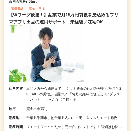
合同会社Re Start
業務委託
在宅・内職
【Wワーク歓迎！】副業で月15万円前後を見込めるフリ
マアプリ出品の運用サポート！未経験／在宅OK
仕事内容
出品入力から発送まで！ ネット通販の仕組みが学べる◎ ＼2
0〜40代の男性が活躍中／ 「毎月の給料に“あと少し”プラス
したい！」 ⇒そんな〈目標〉を…
給与
完全出来高制
勤務地
千葉県千葉市、他千葉県内のご自宅 ※フルリモート勤務
勤務時間
リモートワークのため、完全自由シフトです！ 詳細はお問い