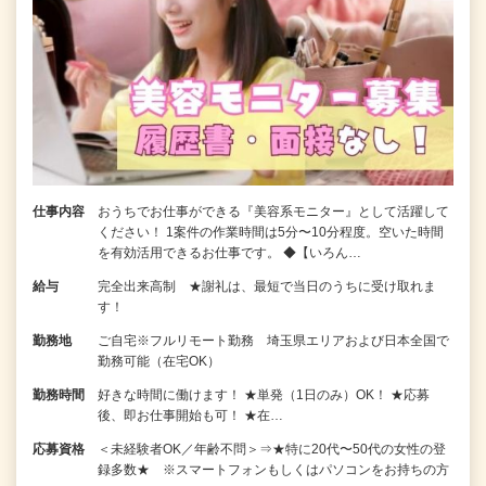
仕事内容
おうちでお仕事ができる『美容系モニター』として活躍して
ください！ 1案件の作業時間は5分〜10分程度。空いた時間
を有効活用できるお仕事です。 ◆【いろん…
給与
完全出来高制 ★謝礼は、最短で当日のうちに受け取れま
す！
勤務地
ご自宅※フルリモート勤務 埼玉県エリアおよび日本全国で
勤務可能（在宅OK）
勤務時間
好きな時間に働けます！ ★単発（1日のみ）OK！ ★応募
後、即お仕事開始も可！ ★在…
応募資格
＜未経験者OK／年齢不問＞⇒★特に20代〜50代の女性の登
録多数★ ※スマートフォンもしくはパソコンをお持ちの方