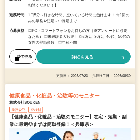
相談ください！】
勤務時間
1日5分～好きな時間、空いている時間に働けます！ ☆1回の
みの単発や短期～中長期まで…
応募資格
◎PC・スマートフォンをお持ちの方（※アンケートに必要
なため） ◎未経験者大歓迎！ ◎20代、30代、40代、50代の
女性の登録多数 ◎年齢不問
詳細を見る
後で見る
更新日： 2026/07/23 掲載終了日： 2026/08/30
健康食品・化粧品・治験等のモニター
株式会社SOUKEN
業務委託
登録制
【健康食品・化粧品・治験のモニター】在宅・短期・副
業に最適◎まずは簡単登録！＜兵庫県＞