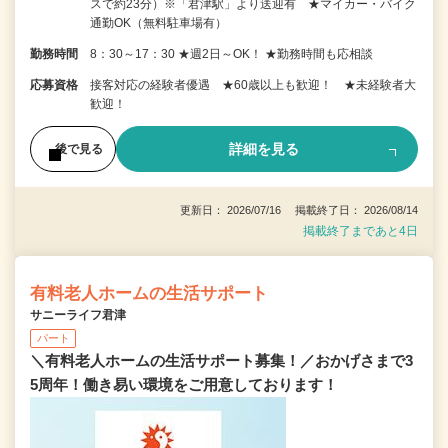
スで約23分）※「君津駅」より送迎有 ★マイカー・バイク
通勤OK（無料駐車場有）
勤務時間
8：30～17：30 ★週2日～OK！ ★勤務時間も応相談
応募資格
接客対応の経験者優遇 ★60歳以上も歓迎！ ★未経験者大
歓迎！
詳細を見る
後で見る
更新日： 2026/07/16 掲載終了日： 2026/08/14
掲載終了まであと4日
有料老人ホームの生活サポート
サニーライフ君津
パート
＼有料老人ホームの生活サポート募集！／おかげさまで3
5周年！働き易い環境をご用意しております！