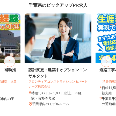
千葉県のピックアップPR求人
フ 補助指
設計変更・建築中オプションコン
道路工事
サルタント
日清警備東
育成課 児童
フロンティアコンストラクション＆パート
ナーズ株式会社
日給11,
時給1,350円～1,800円以上 ※経
額支給 ★
験・資格等考慮
葉市内の子
千葉県千
千葉県内のモデルルーム
の通勤考