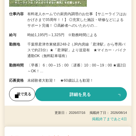
仕事内容
有料老人ホームでの厨房内調理のお仕事 【サニーライフはお
かげさまで35周年！！】 ◎充実した施設・研修などによる
サポート完備！ ◎高齢者へのいたわりの…
給与
時給1,195円～1,325円 ※勤務時間による
勤務地
千葉県君津市東猪原248-2（JR内房線「君津駅」から専用バ
スで約23分）★「君津駅」より送迎有 ★マイカー・バイク
通勤OK（無料駐車場有）
勤務時間
〔早番〕 6：00～15：00 〔遅番〕10：00～19：00 ★週2日
～OK！…
応募資格
未経験者大歓迎！ ★60歳以上も歓迎！
詳細を見る
後で見る
更新日： 2026/07/16 掲載終了日： 2026/08/14
掲載終了まであと4日