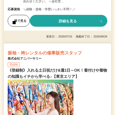
合わせください。 ＜会社営…
応募資格
＼経験・資格・学歴いっさい不問！／
詳細を見る
後で見る
更新日： 2026/07/15 掲載終了日： 2026/08/26
振袖・袴レンタルの催事販売スタッフ
株式会社アニバーサリー
登録制
《登録制》入れる土日祝だけ&週1日～OK！着付けや着物
の知識もイチから学べる♪【東京エリア】