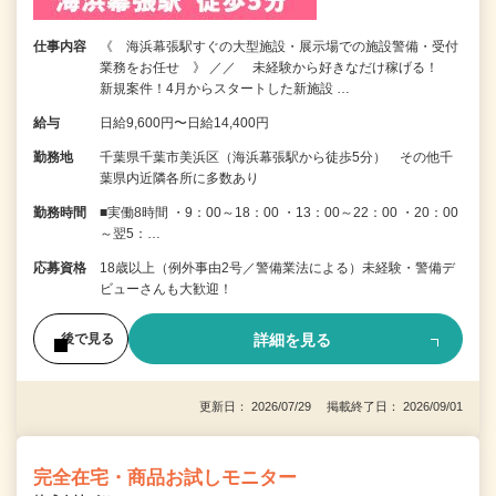
仕事内容
《 海浜幕張駅すぐの大型施設・展示場での施設警備・受付
業務をお任せ 》 ／／ 未経験から好きなだけ稼げる！
新規案件！4月からスタートした新施設 …
給与
日給9,600円〜日給14,400円
勤務地
千葉県千葉市美浜区（海浜幕張駅から徒歩5分） その他千
葉県内近隣各所に多数あり
勤務時間
■実働8時間 ・9：00～18：00 ・13：00～22：00 ・20：00
～翌5：…
応募資格
18歳以上（例外事由2号／警備業法による）未経験・警備デ
ビューさんも大歓迎！
詳細を見る
後で見る
更新日： 2026/07/29 掲載終了日： 2026/09/01
完全在宅・商品お試しモニター