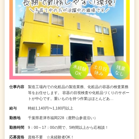
仕事内容
製造工場内での化粧品の製造業務、化粧品の容器の検査業務
等をお任せします。 容器の目視検査や化粧品づくりのサポー
トが中心です。重いものを持つ作業はほとんどあ…
給与
時給1,140円〜1,180円以上
勤務地
千葉県君津市福岡228（鹿野山参道沿い）
勤務時間
9：00～17：00の間で、5時間以上から応相談！
応募資格
資格不要 ☆未経験者OK！