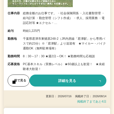
仕事内容
総務全般のお仕事です。 ・社会保険関係 ・入社書類管理 ・
給与計算 ・勤怠管理（シフト作成） ・求人、採用業務 ・電
話応対等 ★エクセル・…
給与
時給1,225円
勤務地
千葉県君津市東猪原248-2（JR内房線「君津駅」から専用バ
スで約23分）※「君津駅」より送迎有 ★マイカー・バイク
通勤OK（無料駐車場有）
勤務時間
8：30～17：30 ★週2日～OK！ ★勤務時間も応相談
応募資格
PC基本スキル（実務レベル） ★60歳以上も歓迎！ ★未経
験者大歓迎！
詳細を見る
後で見る
更新日： 2026/07/16 掲載終了日： 2026/08/14
掲載終了まであと4日