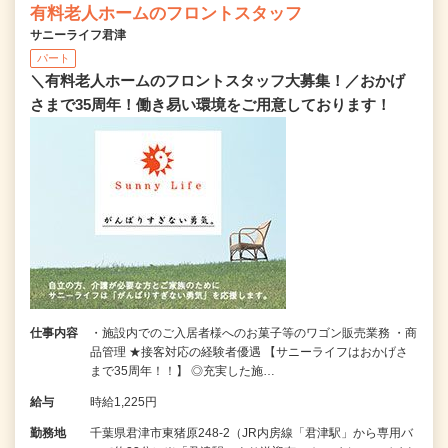
有料老人ホームのフロントスタッフ
サニーライフ君津
パート
＼有料老人ホームのフロントスタッフ大募集！／おかげ
さまで35周年！働き易い環境をご用意しております！
仕事内容
・施設内でのご入居者様へのお菓子等のワゴン販売業務 ・商
品管理 ★接客対応の経験者優遇 【サニーライフはおかげさ
まで35周年！！】 ◎充実した施…
給与
時給1,225円
勤務地
千葉県君津市東猪原248-2（JR内房線「君津駅」から専用バ