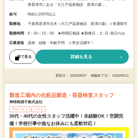
県君津市にある「大江戸温泉物語 君津の森」。
給与
時給1,200円以上
勤務地
千葉県君津市法木（大江戸温泉物語 君津の森）☆車通勤可
勤務時間
9：00～15：00 ★時間応相談 ★勤務日：土･日･祝日のみ
応募資格
資格・経験・年齢不問 ☆男女活躍中！
詳細を見る
後で見る
更新日： 2026/08/07 掲載終了日： 2026/09/11
製造工場内の化粧品製造・容器検査スタッフ
寿特殊硝子株式会社
アルバイト
パート
30代・40代の女性スタッフ活躍中！未経験OK！空調完
備！学校行事や急なお休みにも柔軟対応！