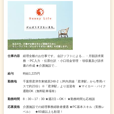
仕事内容
経理全般のお仕事です。 会計ソフトによる… ・月額請求業
務 ・PC入力 ・伝票仕訳 ・小口現金管理 ・領収書及び請求
書の作成 ★介護施設で…
給与
時給1,225円
勤務地
千葉県君津市東猪原248-2（JR内房線「君津駅」から専用バ
スで約23分）※「君津駅」より送迎有 ★マイカー・バイク
通勤OK（無料駐車場有）
勤務時間
8：30～17：30 ★週2日～OK！ ★勤務時間も応相談
応募資格
介護施設での経理事務経験者優遇 ★PC基本スキル（実務レ
ベル） ★60歳以上も歓迎！