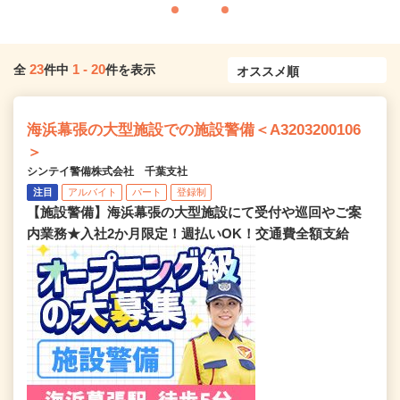
23
1
-
20
全
件中
件を表示
海浜幕張の大型施設での施設警備＜A3203200106
＞
シンテイ警備株式会社 千葉支社
注目
アルバイト
パート
登録制
【施設警備】海浜幕張の大型施設にて受付や巡回やご案
内業務★入社2か月限定！週払いOK！交通費全額支給