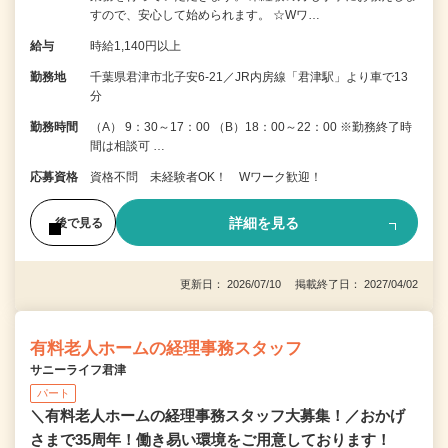
すので、安心して始められます。 ☆Wワ…
給与
時給1,140円以上
勤務地
千葉県君津市北子安6-21／JR内房線「君津駅」より車で13
分
勤務時間
（A） 9：30～17：00 （B）18：00～22：00 ※勤務終了時
間は相談可 …
応募資格
資格不問 未経験者OK！ Wワーク歓迎！
詳細を見る
後で見る
更新日： 2026/07/10 掲載終了日： 2027/04/02
有料老人ホームの経理事務スタッフ
サニーライフ君津
パート
＼有料老人ホームの経理事務スタッフ大募集！／おかげ
さまで35周年！働き易い環境をご用意しております！