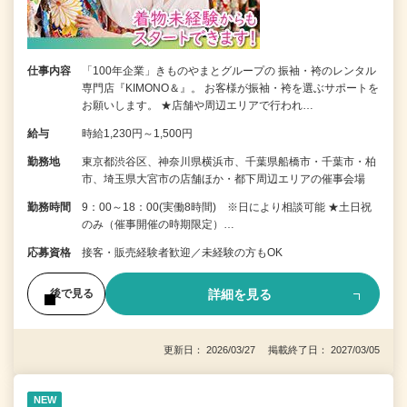
仕事内容
「100年企業」きものやまとグループの 振袖・袴のレンタル
専門店『KIMONO＆』。 お客様が振袖・袴を選ぶサポートを
お願いします。 ★店舗や周辺エリアで行われ…
給与
時給1,230円～1,500円
勤務地
東京都渋谷区、神奈川県横浜市、千葉県船橋市・千葉市・柏
市、埼玉県大宮市の店舗ほか・都下周辺エリアの催事会場
勤務時間
9：00～18：00(実働8時間) ※日により相談可能 ★土日祝
のみ（催事開催の時期限定）…
応募資格
接客・販売経験者歓迎／未経験の方もOK
詳細を見る
後で見る
更新日： 2026/03/27 掲載終了日： 2027/03/05
NEW