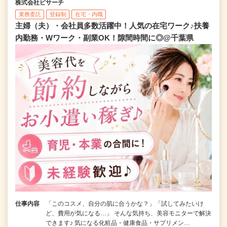
株式会社ビサーチ
業務委託
登録制
在宅・内職
主婦（夫）・会社員多数活躍中！人気の在宅ワーク♪扶養
内勤務・Wワーク・副業OK！隙間時間に◎@千葉県
仕事内容
「このコスメ、自分の肌に合うかな？」「試してみたいけ
ど、費用が気になる…」 そんな気持ち、美容モニターで解決
できます♪ 気になる化粧品・健康食品・サプリメン…