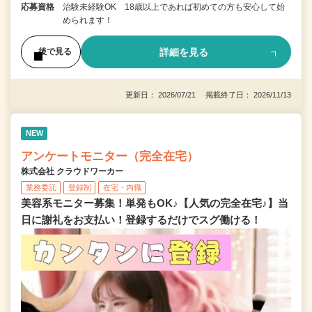
応募資格
治験未経験OK 18歳以上であれば初めての方も安心して始
められます！
詳細を見る
後で見る
更新日： 2026/07/21 掲載終了日： 2026/11/13
NEW
アンケートモニター（完全在宅）
株式会社 クラウドワーカー
業務委託
登録制
在宅・内職
美容系モニター募集！単発もOK♪【人気の完全在宅♪】当
日に謝礼をお支払い！登録するだけでスグ働ける！