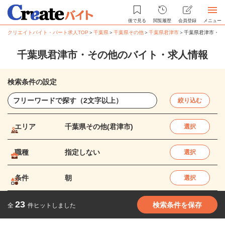
後で見る
閲覧履歴
会員登録
メニュー
クリエイトバイト・パート求人TOP
＞
千葉県
＞
千葉県その他
＞
千葉県君津市
＞
千葉県君津市・そ
千葉県君津市・その他のバイト・求人情報
検索条件の設定
絞り込む
エリア
千葉県その他(君津市)
選択
職種
指定しない
選択
条件
朝
選択
23
検索条件を保存
全
件ヒットしました