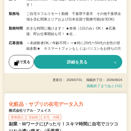
す！
勤務地
ご自宅※フルリモート勤務 千葉県千葉市 その他千葉県全
域を含む関東エリアおよび日本全国で勤務可能(在宅OK)
勤務時間
好きな時間に働けます！ ★単発（1日のみ）OK！ ★応募
後、即お仕事開始も可！ ★在…
応募資格
＜未経験者OK／年齢不問＞⇒★特に20代〜50代の女性の登
録多数★ ※スマートフォンもしくはパソコンをお持ちの方
詳細を見る
後で見る
更新日： 2026/07/31 掲載終了日： 2026/08/24
掲載終了まであと14日
化粧品・サプリの在宅データ入力
株式会社リアル・フェイス
業務委託
登録制
在宅・内職
副業・Wワークにぴったり！スキマ時間に自宅でコツコ
ツお小遣い稼ぎ♪〈千葉県〉