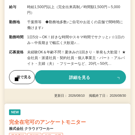
給与
時給1,500円以上（完全出来高制／時間額1,500円～5,000
円）
勤務地
千葉県等 ◆勤務地多数♪ご自宅やお近くの店舗で間時間に
働けます♪
勤務時間
1日5分～OK！好きな時間やスキマ時間でサクッと♪ ☆1日の
み～中長期まで幅広く大歓迎♪…
応募資格
未経験OK＆年齢不問！夏休みの1回きり・単発も大歓迎！ ★
会社員・派遣社員・契約社員・個人事業主・パート・アルバ
イト・主婦（夫）・フリーターなど、20代～50代…
詳細を見る
後で見る
更新日： 2026/08/10 掲載終了日： 2026/08/30
NEW
完全在宅可のアンケートモニター
株式会社 クラウドワーカー