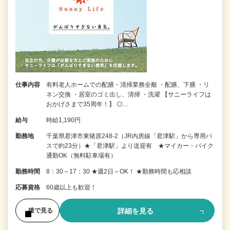
仕事内容
有料老人ホームでの配膳・清掃業務全般 ・配膳、下膳 ・リ
ネン交換 ・居室のゴミ出し、清掃 ・洗濯 【サニーライフは
おかげさまで35周年！】 ◎…
給与
時給1,190円
勤務地
千葉県君津市東猪原248-2（JR内房線「君津駅」から専用バ
スで約23分）★「君津駅」より送迎有 ★マイカー・バイク
通勤OK（無料駐車場有）
勤務時間
8：30～17：30 ★週2日～OK！ ★勤務時間も応相談
応募資格
60歳以上も歓迎！
詳細を見る
後で見る