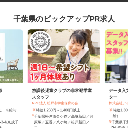
千葉県のピックアップPR求人
師
放課後児童クラブの非常勤学童
データ
スタッフ
ター
NPO法人 松戸市学童保育の会
株式会社
円以上 ※給与
時給1,250円～1,400円以上
時給1
..
給）
千葉県松戸市金ケ作／高塚新田／河