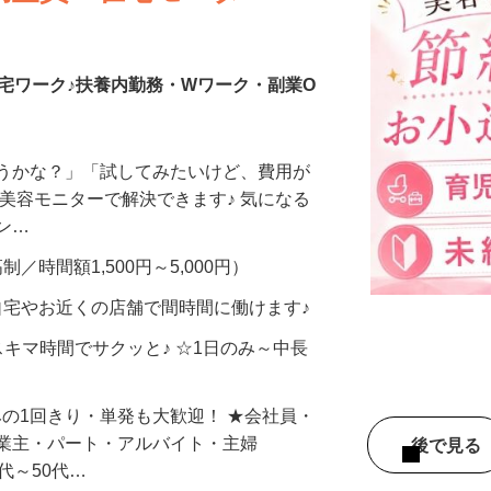
調査員・在宅モニター
宅ワーク♪扶養内勤務・Wワーク・副業O
合うかな？」「試してみたいけど、費用が
、美容モニターで解決できます♪ 気になる
メン…
制／時間額1,500円～5,000円）
自宅やお近くの店舗で間時間に働けます♪
スキマ時間でサクッと♪ ☆1日のみ～中長
みの1回きり・単発も大歓迎！ ★会社員・
事業主・パート・アルバイト・主婦