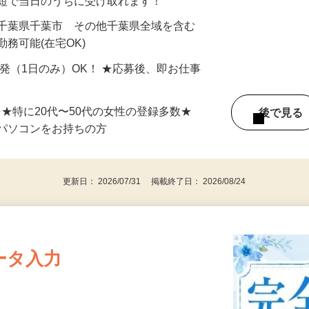
最短で当日のうちに受け取れます！
 千葉県千葉市 その他千葉県全域を含む
務可能(在宅OK)
単発（1日のみ）OK！ ★応募後、即お仕事
⇒★特に20代〜50代の女性の登録多数★
後で見
パソコンをお持ちの方
更新日： 2026/07/31 掲載終了日： 2026/08/24
ータ入力