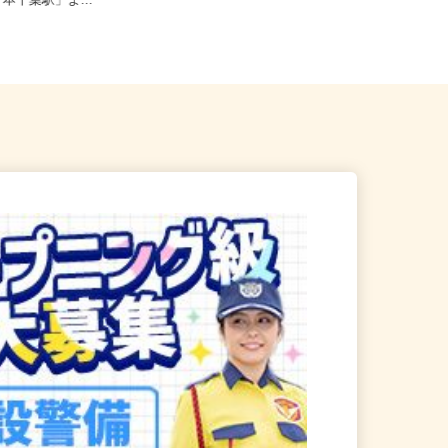
葉市中央区港町12-21-3F（J
千葉県千葉市稲毛区緑町1-3-4/京成千
「本千葉駅」よ...
葉線「みどり台駅」より徒...