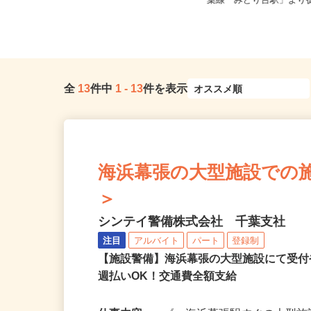
千葉県千葉市中央区港町12-21-3F（J
千葉県千葉市稲毛区緑町1-
R内房線「本千葉駅」よ...
葉線「みどり台駅」より徒
全
13
件中
1
-
13
件を表示
海浜幕張の大型施設での施設警
＞
シンテイ警備株式会社 千葉支社
注目
アルバイト
パート
登録制
【施設警備】海浜幕張の大型施設にて受
週払いOK！交通費全額支給