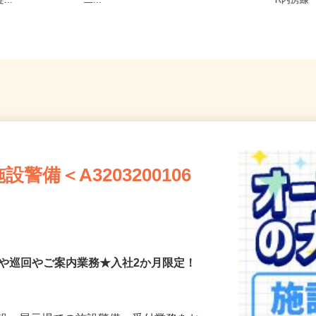
3-4/京成千
原塚／五香／八ケ崎／松戸新田／
千葉県千
...
二...
R内房線
備＜A3203200106
付や巡回やご案内業務★入社2か月限定！