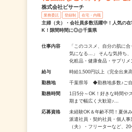
化粧品などに関する在宅
株式会社ビサーチ
業務委託
登録制
在宅・内職
主婦（夫）・会社員多数活躍中！人気の在
K！隙間時間に◎@千葉県
仕事内容
「このコスメ、自分の肌に
気になる…」 そんな気持ち
化粧品・健康食品・サプリ
給与
時給1,500円以上（完全出来高
勤務地
千葉県等 ◆勤務地多数♪ご
勤務時間
1日5分～OK！好きな時間や
期まで幅広く大歓迎♪…
応募資格
未経験OK＆年齢不問！夏休
派遣社員・契約社員・個人