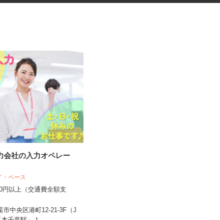
入力会社の入力オペレー
有料老人ホームの看護師
アイ・ベース
サニーライフ西千葉
,300円以上（交通費全額支
時給1,440円～1,740円以上 ※給与
幅は資格・経験・能力に...