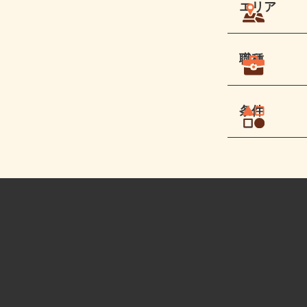
エリア
職種
条件