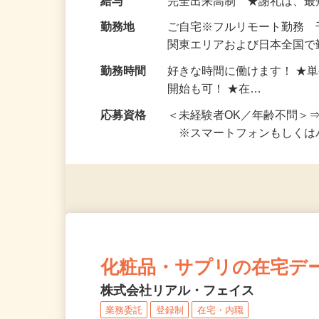
お仕事です。 ◆【いろん…
給与
完全出来高制 ★謝礼は、
勤務地
ご自宅※フルリモート勤務
関東エリアおよび日本全国で勤
勤務時間
好きな時間に働けます！ ★
開始も可！ ★在…
応募資格
＜未経験者OK／年齢不問＞
※スマートフォンもしくは
化粧品・サプリの在宅デ