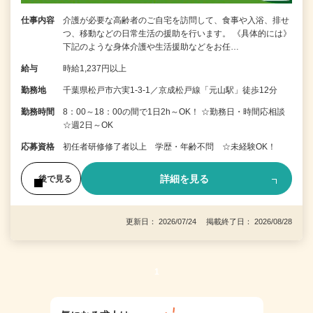
仕事内容
介護が必要な高齢者のご自宅を訪問して、食事や入浴、排せ
つ、移動などの日常生活の援助を行います。 《具体的には》
下記のような身体介護や生活援助などをお任…
給与
時給1,237円以上
勤務地
千葉県松戸市六実1-3-1／京成松戸線「元山駅」徒歩12分
勤務時間
8：00～18：00の間で1日2h～OK！ ☆勤務日・時間応相談
☆週2日～OK
応募資格
初任者研修修了者以上 学歴・年齢不問 ☆未経験OK！
詳細を見る
後で見る
更新日： 2026/07/24 掲載終了日： 2026/08/28
1