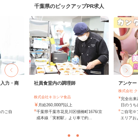
千葉県のピックアップPR求人
タ入力・商
社員食堂内の調理師
アンケー
株式会社 
株式会社キヨシマ食品
完全出来
月給260,000円以上
日のうち
内のご自
千葉県千葉市花見川区犢橋町1676/京
ご自宅※
成本線「実籾駅」より車で約...
エリアお