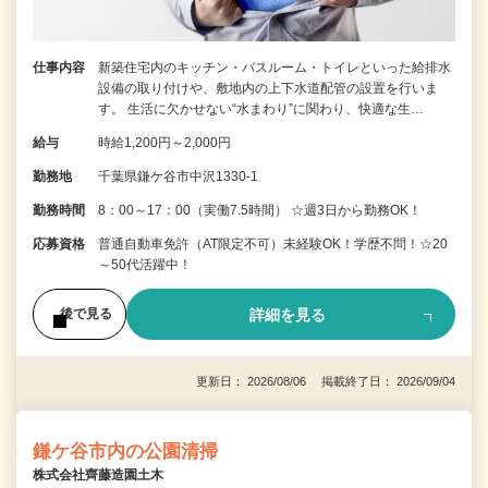
仕事内容
新築住宅内のキッチン・バスルーム・トイレといった給排水
設備の取り付けや、敷地内の上下水道配管の設置を行いま
す。 生活に欠かせない“水まわり”に関わり、快適な生…
給与
時給1,200円～2,000円
勤務地
千葉県鎌ケ谷市中沢1330-1
勤務時間
8：00～17：00（実働7.5時間） ☆週3日から勤務OK！
応募資格
普通自動車免許（AT限定不可）未経験OK！学歴不問！☆20
～50代活躍中！
詳細を見る
後で見る
更新日： 2026/08/06 掲載終了日： 2026/09/04
鎌ケ谷市内の公園清掃
株式会社齊藤造園土木