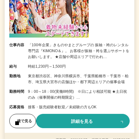
仕事内容
「100年企業」きものやまとグループの 振袖・袴のレンタル
専門店『KIMONO＆』。 お客様が振袖・袴を選ぶサポートを
お願いします。 ★店舗や周辺エリアで行われ…
給与
時給1,230円～1,500円
勤務地
東京都渋谷区、神奈川県横浜市、千葉県船橋市・千葉市・柏
市、埼玉県大宮市の店舗ほか・都下周辺エリアの催事会場
勤務時間
9：00～18：00(実働8時間) ※日により相談可能 ★土日祝
のみ（催事開催の時期限定）…
応募資格
接客・販売経験者歓迎／未経験の方もOK
詳細を見る
後で見る