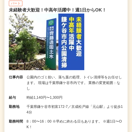
パート
未経験者大歓迎！中高年活躍中！週1日からOK！
仕事内容
公園内のゴミ拾い、落ち葉の処理、トイレ清掃等をお任せし
ます。 現場は千葉県鎌ケ谷市内です。 業務の変更範囲：な
し
給与
時給1,140円〜1,300円
勤務地
千葉県鎌ケ谷市初富172-7／京成松戸線「元山駅」より徒歩1
4分
勤務時間
8：00〜16：00 ※早めに終わる日もあります。 ※週1日〜O
K！