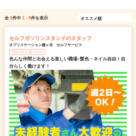
8
1
-
8
全
件中
件を表示
セルフガソリンスタンドのスタッフ
オブリステーション鎌ヶ谷 セルフサービス
アルバイト
パート
色んな仲間と出会える楽しい職場♪髪色・ネイル自由！自
分らしく働けます！