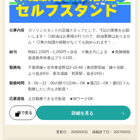
仕事内容
ガソリンスタンドの店舗スタッフとして、下記の業務をお願
いします！ ◎給油はお客様が行うので、給油業務はありませ
ん！ ◎車の知識や経験がなくても始められます！ …
給与
時給1,150円～1,200円＋歩合 ※働き方による ★危険物取
扱資格所持者はプラス100…
勤務地
千葉県鎌ヶ谷市東道野辺2-10-48（東武野田線「鎌ケ谷駅」
より徒歩6分、新京成線「初富駅」徒歩19分）
勤務時間
8：00～22：00の間で1日4h～OK ★週2日～OK！週5日フル
勤務したい方も大歓迎！…
応募資格
土日勤務できる方歓迎 ★WワークOK
詳細を見る
後で見る
更新日： 2026/03/31 掲載終了日： 2027/03/31