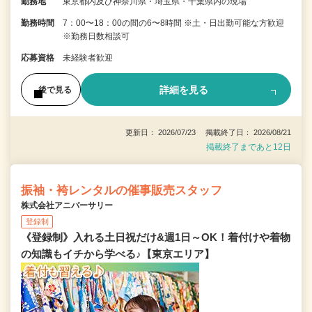
勤務地
東京都内及び神奈川県・埼玉県・千葉県内の現場
勤務時間
7：00〜18：00の間の6〜8時間 ※土・日出勤可能な方歓迎
※勤務日数相談可
応募資格
未経験者歓迎
詳細を見る
後で見る
更新日： 2026/07/23 掲載終了日： 2026/08/21
掲載終了まであと12日
振袖・袴レンタルの催事販売スタッフ
株式会社アニバーサリー
登録制
《登録制》入れる土日祝だけ&週1日～OK！着付けや着物
の知識もイチから学べる♪【東京エリア】