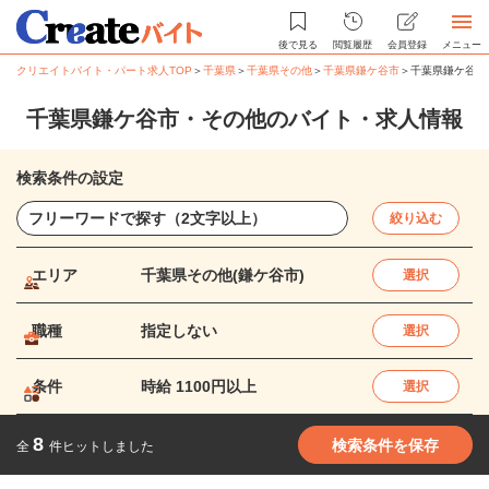
後で見る
閲覧履歴
会員登録
メニュー
クリエイトバイト・パート求人TOP
＞
千葉県
＞
千葉県その他
＞
千葉県鎌ケ谷市
＞
千葉県鎌ケ谷市
千葉県鎌ケ谷市・その他のバイト・求人情報
検索条件の設定
絞り込む
エリア
千葉県その他(鎌ケ谷市)
選択
職種
指定しない
選択
条件
時給 1100円以上
選択
8
検索条件を保存
全
件ヒットしました