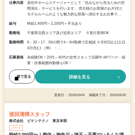
仕事内容
居住中ホームステージャーとして「住みながら売るための空
間演出」サービスを行います。 売主様のお部屋のお片付け、
モデルルームのような魅力的な部屋へ演出するお仕事で…
給与
時給1,400円～2,200円＋手当あり
勤務地
千葉県北西エリア及び近郊エリア ※直行直帰OK
勤務時間
9：30～17：00の間で4～6H勤務で応相談 ※月8日以上(土日
4日含む) （例） ・…
応募資格
未経験OK！20代～40代の女性スタッフ活躍中♪Wワーク・副
業・扶養範囲内勤務もOK！
詳細を見る
後で見る
更新日： 2026/03/04 掲載終了日： 2026/09/30
巡回清掃スタッフ
株式会社 ビケンテクノ 東京本部
パート
時給2,000円〜！都内・神奈川・埼玉・千葉のいろんな場