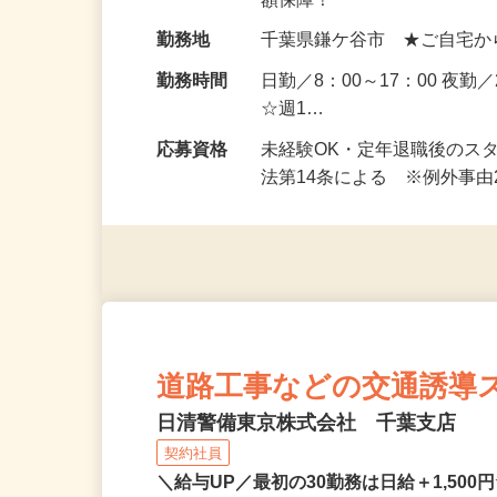
給与
日給11,500円～13,21
額保障！
勤務地
千葉県鎌ケ谷市 ★ご自宅か
勤務時間
日勤／8：00～17：00 夜勤
☆週1…
応募資格
未経験OK・定年退職後のス
法第14条による ※例外事
道路工事などの交通誘導
日清警備東京株式会社 千葉支店