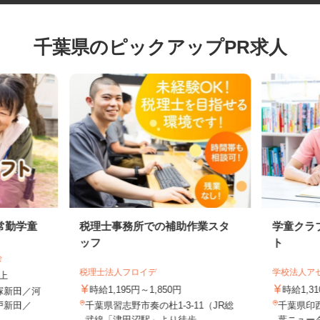
千葉県のピックアップPR求人
常勤学童
税理士事務所での補助作業スタ
学童ク
ッフ
ト
会
税理士法人フロイデ
学校法人
以上
時給1,195円～1,850円
時給1,
塚新田／河