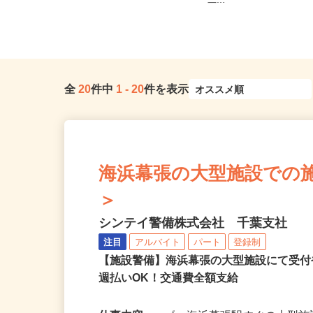
千葉県印西市高花5-3／JR北総線「千
原塚／五香／八ケ崎／松
葉ニュータウン中央駅」より...
二...
全
20
件中
1
-
20
件を表示
海浜幕張の大型施設での施設警
＞
シンテイ警備株式会社 千葉支社
注目
アルバイト
パート
登録制
【施設警備】海浜幕張の大型施設にて受
週払いOK！交通費全額支給