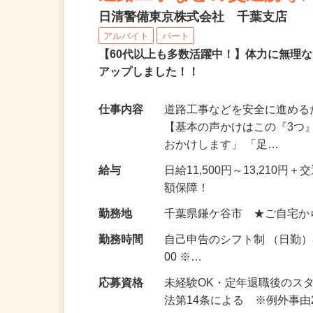
道路工事などの交通誘導
日清警備東京株式会社 千葉支店
アルバイト
パート
【60代以上も多数活躍中！】体力に無理
アップしました！！
仕事内容
道路工事などを安全に進め
【基本の声かけはこの『3つ
おかけします」 「足…
給与
日給11,500円～13,21
額保障！
勤務地
千葉県鎌ケ谷市 ★ご自宅か
勤務時間
自己申告のシフト制 （日勤）8
00 ※…
応募資格
未経験OK・定年退職後のス