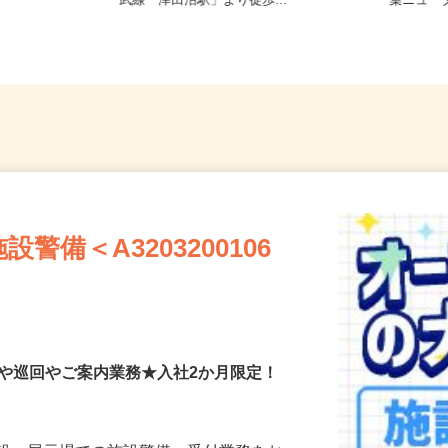
戸新田／
千葉県習志野市奏の杜1-3-11（JR総
千葉県
武線「津田沼駅」より徒歩...
葉ニュ
備＜A3203200106
付や巡回やご案内業務★入社2か月限定！