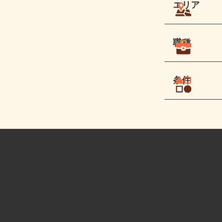
エリア
職種
条件