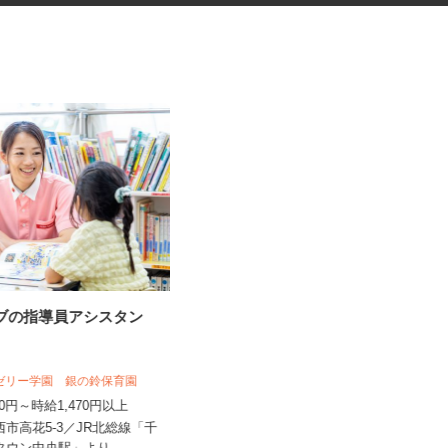
ラブの指導員アシスタン
放課後児童クラブの非常勤学童
スタッフ
NPO法人 松戸市学童保育の会
アゼリー学園 銀の鈴保育園
時給1,250円～1,400円以上
310円～時給1,470円以上
千葉県松戸市金ケ作／高塚新田／河