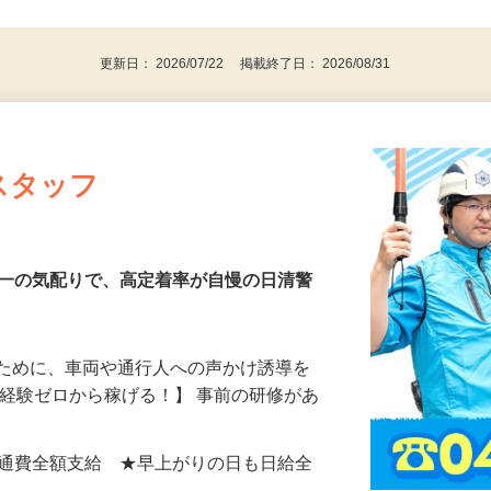
後で見
由2号）
更新日： 2026/07/22 掲載終了日： 2026/08/31
スタッフ
第一の気配りで、高定着率が自慢の日清警
るために、車両や通行人への声かけ誘導を
、経験ゼロから稼げる！】 事前の研修があ
…