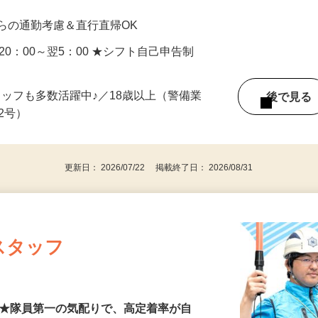
0円＋交通費全額支給 ★早上がりの日も日給全
らの通勤考慮＆直行直帰OK
／20：00～翌5：00 ★シフト自己申告制
タッフも多数活躍中♪／18歳以上（警備業
後で見
由2号）
更新日： 2026/07/22 掲載終了日： 2026/08/31
スタッフ