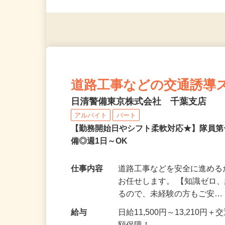
法第14条による ※例外事
道路工事などの交通誘導
日清警備東京株式会社 千葉支店
アルバイト
パート
【勤務開始日やシフト柔軟対応★】隊員
備◎週1日～OK
仕事内容
道路工事などを安全に進め
お任せします。 【知識ゼロ
るので、未経験の方もご安