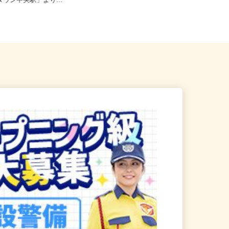
印西市高花5-3／JR北総線「千
原塚／五香／八ケ崎／松戸新田／
ータウン中央駅」より...
二...