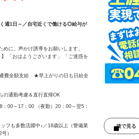
スタッフ
なく週1日～／自宅近くで働ける◎給与が
るために、声かけ誘導をお願いします。
』】 「おはようございます」 「ご迷惑を
0円＋交通費全額支給 ★早上がりの日も日給全
らの通勤考慮＆直行直帰OK
：00～17：00 （夜勤）20：00～翌5：
タッフも多数活躍中♪／18歳以上（警備業