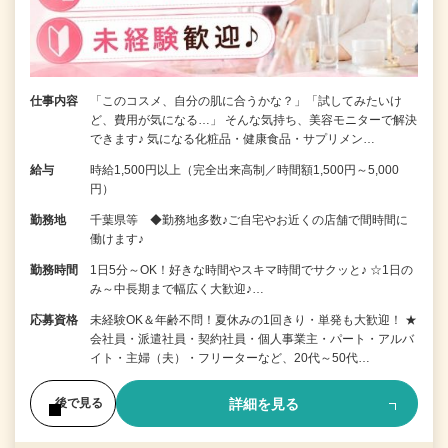
仕事内容
「このコスメ、自分の肌に合うかな？」「試してみたいけ
ど、費用が気になる…」 そんな気持ち、美容モニターで解決
できます♪ 気になる化粧品・健康食品・サプリメン…
給与
時給1,500円以上（完全出来高制／時間額1,500円～5,000
円）
勤務地
千葉県等 ◆勤務地多数♪ご自宅やお近くの店舗で間時間に
働けます♪
勤務時間
1日5分～OK！好きな時間やスキマ時間でサクッと♪ ☆1日の
み～中長期まで幅広く大歓迎♪…
応募資格
未経験OK＆年齢不問！夏休みの1回きり・単発も大歓迎！ ★
会社員・派遣社員・契約社員・個人事業主・パート・アルバ
イト・主婦（夫）・フリーターなど、20代～50代…
詳細を見る
後で見る