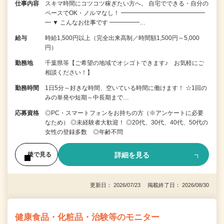
仕事内容
スキマ時間にコツコツ稼ぎたい方へ。 自宅でできる・自分の
ペースでOK・ノルマなし！ ━━━━━━━━━━━━━━
━ ▼ こんなお仕事です ━━━━━…
給与
時給1,500円以上（完全出来高制／時間額1,500円～5,000
円）
勤務地
千葉県等【ご希望の地域でオシゴトできます♪ お気軽にご
相談ください！】
勤務時間
1日5分～好きな時間、空いている時間に働けます！ ☆1回の
みの単発や短期～中長期まで…
応募資格
◎PC・スマートフォンをお持ちの方（※アンケートに必要
なため） ◎未経験者大歓迎！ ◎20代、30代、40代、50代の
女性の登録多数 ◎年齢不問
詳細を見る
後で見る
更新日： 2026/07/23 掲載終了日： 2026/08/30
健康食品・化粧品・治験等のモニター