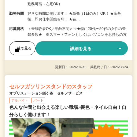
勤務可能（在宅OK）
勤務時間
好きな時間に働けます！ ★単発（1日のみ）OK！ ★応募
後、即お仕事開始も可！ ★在…
応募資格
＜未経験者OK／年齢不問＞⇒★特に20代〜50代の女性の登
録多数★ ※スマートフォンもしくはパソコンをお持ちの方
詳細を見る
後で見る
更新日： 2026/07/31 掲載終了日： 2026/08/24
セルフガソリンスタンドのスタッフ
オブリステーション鎌ヶ谷 セルフサービス
アルバイト
パート
色んな仲間と出会える楽しい職場♪髪色・ネイル自由！自
分らしく働けます！