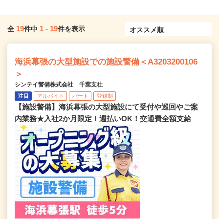
19
1
-
19
全
件中
件を表示
海浜幕張の大型施設での施設警備＜A3203200106
＞
シンテイ警備株式会社 千葉支社
注目
アルバイト
パート
登録制
【施設警備】海浜幕張の大型施設にて受付や巡回やご案
内業務★入社2か月限定！週払いOK！交通費全額支給