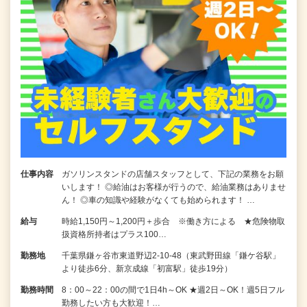
仕事内容
ガソリンスタンドの店舗スタッフとして、下記の業務をお願
いします！ ◎給油はお客様が行うので、給油業務はありませ
ん！ ◎車の知識や経験がなくても始められます！ …
給与
時給1,150円～1,200円＋歩合 ※働き方による ★危険物取
扱資格所持者はプラス100…
勤務地
千葉県鎌ヶ谷市東道野辺2-10-48（東武野田線「鎌ケ谷駅」
より徒歩6分、新京成線「初富駅」徒歩19分）
勤務時間
8：00～22：00の間で1日4h～OK ★週2日～OK！週5日フル
勤務したい方も大歓迎！…