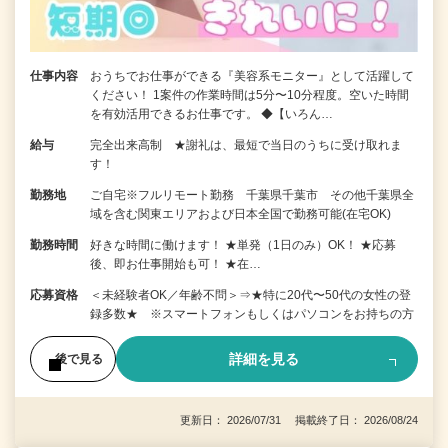
仕事内容
おうちでお仕事ができる『美容系モニター』として活躍して
ください！ 1案件の作業時間は5分〜10分程度。空いた時間
を有効活用できるお仕事です。 ◆【いろん…
給与
完全出来高制 ★謝礼は、最短で当日のうちに受け取れま
す！
勤務地
ご自宅※フルリモート勤務 千葉県千葉市 その他千葉県全
域を含む関東エリアおよび日本全国で勤務可能(在宅OK)
勤務時間
好きな時間に働けます！ ★単発（1日のみ）OK！ ★応募
後、即お仕事開始も可！ ★在…
応募資格
＜未経験者OK／年齢不問＞⇒★特に20代〜50代の女性の登
録多数★ ※スマートフォンもしくはパソコンをお持ちの方
詳細を見る
後で見る
更新日： 2026/07/31 掲載終了日： 2026/08/24