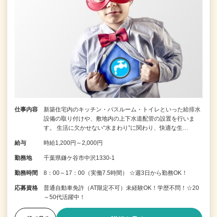
仕事内容
新築住宅内のキッチン・バスルーム・トイレといった給排水
設備の取り付けや、敷地内の上下水道配管の設置を行いま
す。 生活に欠かせない“水まわり”に関わり、快適な生…
給与
時給1,200円～2,000円
勤務地
千葉県鎌ケ谷市中沢1330-1
勤務時間
8：00～17：00（実働7.5時間） ☆週3日から勤務OK！
応募資格
普通自動車免許（AT限定不可）未経験OK！学歴不問！☆20
～50代活躍中！