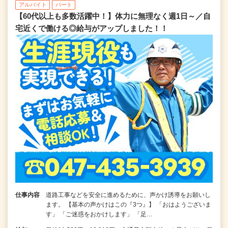
アルバイト
パート
【60代以上も多数活躍中！】体力に無理なく週1日～／自
宅近くで働ける◎給与がアップしました！！
仕事内容
道路工事などを安全に進めるために、声かけ誘導をお願いし
ます。 【基本の声かけはこの『3つ』】 「おはようございま
す」 「ご迷惑をおかけします」 「足…