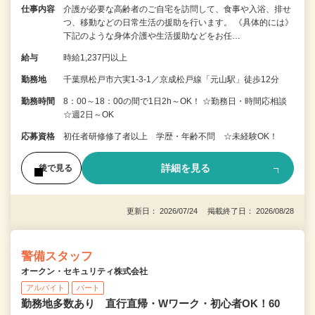
仕事内容
介護が必要な高齢者のご自宅を訪問して、食事や入浴、排せ
つ、移動などの日常生活の援助を行います。 《具体的には》
下記のような身体介護や生活援助などをお任…
給与
時給1,237円以上
勤務地
千葉県松戸市六実1-3-1／京成松戸線「元山駅」徒歩12分
勤務時間
8：00～18：00の間で1日2h～OK！ ☆勤務日・時間応相談
☆週2日～OK
応募資格
初任者研修修了者以上 学歴・年齢不問 ☆未経験OK！
詳細を見る
後で見る
更新日： 2026/07/24 掲載終了日： 2026/08/28
警備スタッフ
オークン・セキュリティ株式会社
アルバイト
パート
勤務地多数あり 直行直帰・Wワーク・初心者OK！60