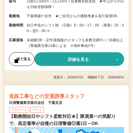
給与
日給11,500円～13,210円＋交通費全額支給 ★早上がりの日
も日給全額保障！
勤務地
千葉県鎌ケ谷市 ★ご自宅からの通勤考慮＆直行直帰OK
勤務時間
自己申告のシフト制 （日勤）8：00～17：00 （夜勤）20：0
0～翌5：00 ※…
応募資格
未経験OK・定年退職後のスタッフも多数活躍中♪／18歳以上
（警備業法第14条による ※例外事由2号）
詳細を見る
後で見る
更新日： 2026/07/22 掲載終了日： 2026/08/31
道路工事などの交通誘導スタッフ
日清警備東京株式会社 千葉支店
アルバイト
パート
【勤務開始日やシフト柔軟対応★】隊員第一の気配り
で、高定着率が自慢の日清警備◎週1日～OK