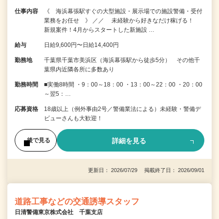
仕事内容
《 海浜幕張駅すぐの大型施設・展示場での施設警備・受付
業務をお任せ 》 ／／ 未経験から好きなだけ稼げる！
新規案件！4月からスタートした新施設 …
給与
日給9,600円〜日給14,400円
勤務地
千葉県千葉市美浜区（海浜幕張駅から徒歩5分） その他千
葉県内近隣各所に多数あり
勤務時間
■実働8時間 ・9：00～18：00 ・13：00～22：00 ・20：00
～翌5：…
応募資格
18歳以上（例外事由2号／警備業法による）未経験・警備デ
ビューさんも大歓迎！
詳細を見る
後で見る
更新日： 2026/07/29 掲載終了日： 2026/09/01
道路工事などの交通誘導スタッフ
日清警備東京株式会社 千葉支店