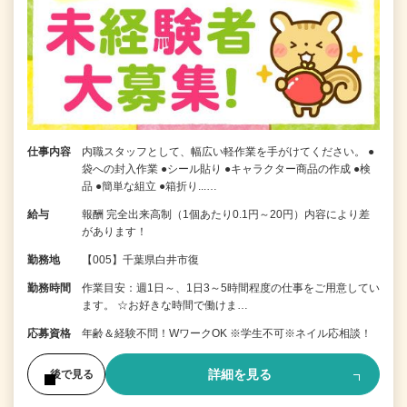
仕事内容
内職スタッフとして、幅広い軽作業を手がけてください。 ●
袋への封入作業 ●シール貼り ●キャラクター商品の作成 ●検
品 ●簡単な組立 ●箱折り...…
給与
報酬 完全出来高制（1個あたり0.1円～20円）内容により差
があります！
勤務地
【005】千葉県白井市復
勤務時間
作業目安：週1日～、1日3～5時間程度の仕事をご用意してい
ます。 ☆お好きな時間で働けま…
応募資格
年齢＆経験不問！WワークOK ※学生不可※ネイル応相談！
詳細を見る
後で見る