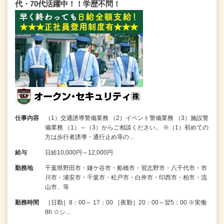
代・70代活躍中！！学歴不問！
仕事内容
（1）交通誘導警備業務 （2）イベント警備業務 （3）施設警
備業務 （1）～（3）からご相談ください。 ※（1）初めての
方は歩行者誘導・通行止め等の…
給与
日給10,000円～12,000円
勤務地
千葉県野田市・鎌ケ谷市・船橋市・習志野市・八千代市・市
川市・浦安市・千葉市・松戸市・白井市・印西市・柏市・流
山市、等
勤務時間
［日勤］8：00～ 17：00 ［夜勤］20：00～翌5：00 ※実働
8h ☆シ…