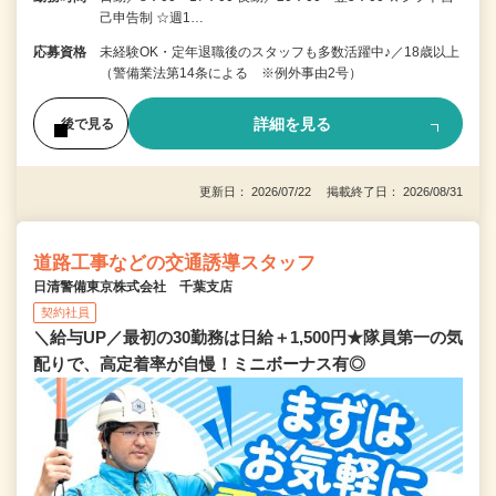
己申告制 ☆週1…
応募資格
未経験OK・定年退職後のスタッフも多数活躍中♪／18歳以上
（警備業法第14条による ※例外事由2号）
詳細を見る
後で見る
更新日： 2026/07/22 掲載終了日： 2026/08/31
道路工事などの交通誘導スタッフ
日清警備東京株式会社 千葉支店
契約社員
＼給与UP／最初の30勤務は日給＋1,500円★隊員第一の気
配りで、高定着率が自慢！ミニボーナス有◎