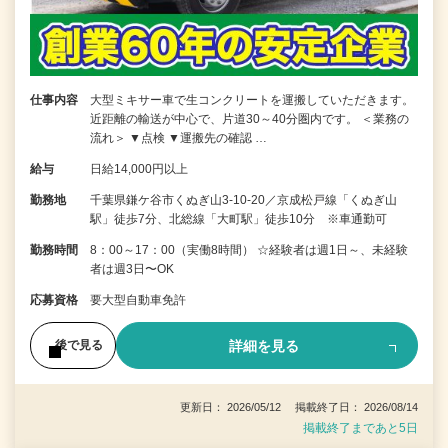
仕事内容
大型ミキサー車で生コンクリートを運搬していただきます。
近距離の輸送が中心で、片道30～40分圏内です。 ＜業務の
流れ＞ ▼点検 ▼運搬先の確認 …
給与
日給14,000円以上
勤務地
千葉県鎌ケ谷市くぬぎ山3-10-20／京成松戸線「くぬぎ山
駅」徒歩7分、北総線「大町駅」徒歩10分 ※車通勤可
勤務時間
8：00～17：00（実働8時間） ☆経験者は週1日～、未経験
者は週3日〜OK
応募資格
要大型自動車免許
詳細を見る
後で見る
更新日： 2026/05/12 掲載終了日： 2026/08/14
掲載終了まであと5日