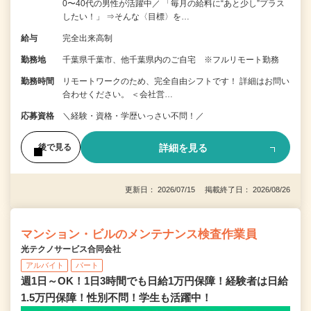
0〜40代の男性が活躍中／ 「毎月の給料に“あと少し”プラス
したい！」 ⇒そんな〈目標〉を…
給与
完全出来高制
勤務地
千葉県千葉市、他千葉県内のご自宅 ※フルリモート勤務
勤務時間
リモートワークのため、完全自由シフトです！ 詳細はお問い
合わせください。 ＜会社営…
応募資格
＼経験・資格・学歴いっさい不問！／
詳細を見る
後で見る
更新日： 2026/07/15 掲載終了日： 2026/08/26
マンション・ビルのメンテナンス検査作業員
光テクノサービス合同会社
アルバイト
パート
週1日～OK！1日3時間でも日給1万円保障！経験者は日給
1.5万円保障！性別不問！学生も活躍中！