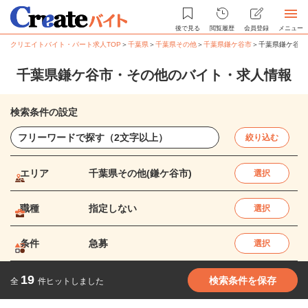
後で見る
閲覧履歴
会員登録
メニュー
クリエイトバイト・パート求人TOP
＞
千葉県
＞
千葉県その他
＞
千葉県鎌ケ谷市
＞
千葉県鎌ケ谷市
千葉県鎌ケ谷市・その他のバイト・求人情報
検索条件の設定
絞り込む
エリア
千葉県その他(鎌ケ谷市)
選択
職種
指定しない
選択
条件
急募
選択
19
検索条件を保存
全
件ヒットしました