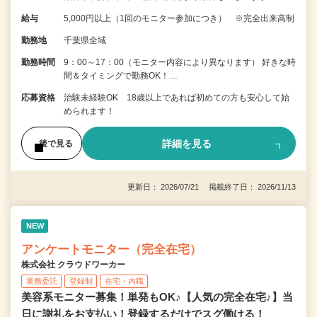
給与
5,000円以上（1回のモニター参加につき） ※完全出来高制
勤務地
千葉県全域
勤務時間
9：00～17：00（モニター内容により異なります） 好きな時
間＆タイミングで勤務OK！…
応募資格
治験未経験OK 18歳以上であれば初めての方も安心して始
められます！
詳細を見る
後で見る
更新日： 2026/07/21 掲載終了日： 2026/11/13
NEW
アンケートモニター（完全在宅）
株式会社 クラウドワーカー
業務委託
登録制
在宅・内職
美容系モニター募集！単発もOK♪【人気の完全在宅♪】当
日に謝礼をお支払い！登録するだけでスグ働ける！