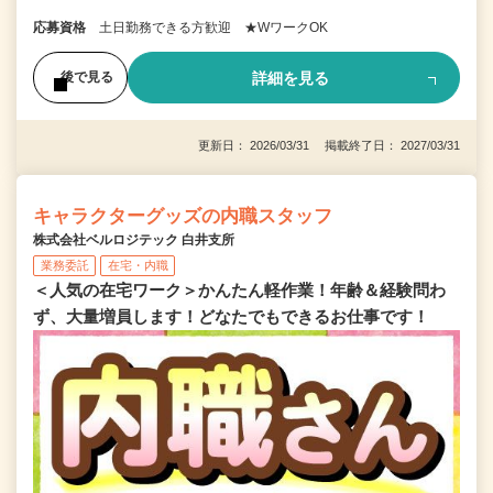
応募資格
土日勤務できる方歓迎 ★WワークOK
詳細を見る
後で見る
更新日： 2026/03/31 掲載終了日： 2027/03/31
キャラクターグッズの内職スタッフ
株式会社ベルロジテック 白井支所
業務委託
在宅・内職
＜人気の在宅ワーク＞かんたん軽作業！年齢＆経験問わ
ず、大量増員します！どなたでもできるお仕事です！