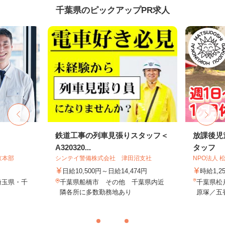
千葉県のピックアップPR求人
鉄道工事の列車見張りスタッフ＜
放課後児
A320320...
タッフ
京本部
シンテイ警備株式会社 津田沼支社
NPO法人
日給10,500円～日給14,474円
時給1,2
埼玉県・千
千葉県船橋市 その他 千葉県内近
千葉県松
隣各所に多数勤務地あり
原塚／五