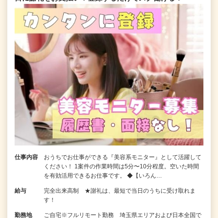
仕事内容
おうちでお仕事ができる『美容系モニター』として活躍して
ください！ 1案件の作業時間は5分〜10分程度。空いた時間
を有効活用できるお仕事です。 ◆【いろん…
給与
完全出来高制 ★謝礼は、最短で当日のうちに受け取れま
す！
勤務地
ご自宅※フルリモート勤務 埼玉県エリアおよび日本全国で