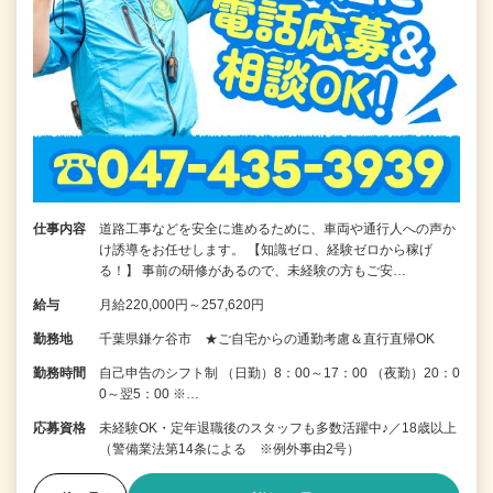
仕事内容
道路工事などを安全に進めるために、車両や通行人への声か
け誘導をお任せします。 【知識ゼロ、経験ゼロから稼げ
る！】 事前の研修があるので、未経験の方もご安…
給与
月給220,000円～257,620円
勤務地
千葉県鎌ケ谷市 ★ご自宅からの通勤考慮＆直行直帰OK
勤務時間
自己申告のシフト制 （日勤）8：00～17：00 （夜勤）20：0
0～翌5：00 ※…
応募資格
未経験OK・定年退職後のスタッフも多数活躍中♪／18歳以上
（警備業法第14条による ※例外事由2号）