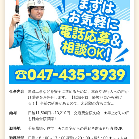
仕事内容
道路工事などを安全に進めるために、車両や通行人への声か
け誘導をお任せします。 【知識ゼロ、経験ゼロから稼げ
る！】 事前の研修があるので、未経験の方もご安…
給与
日給11,500円～13,210円＋交通費全額支給 ★早上がりの日
も日給全額保障！
勤務地
千葉県鎌ケ谷市 ★ご自宅からの通勤考慮＆直行直帰OK
勤務時間
日勤／8：00～17：00 夜勤／20：00～翌5：00 ★シフト自