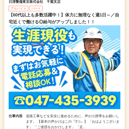
日清警備東京株式会社 千葉支店
アルバイト
パート
【60代以上も多数活躍中！】体力に無理なく週1日～／自
宅近くで働ける◎給与がアップしました！！
仕事内容
道路工事などを安全に進めるために、声かけ誘導をお願いし
ます。 【基本の声かけはこの『3つ』】 「おはようございま
す」 「ご迷惑をおかけします」 「足…