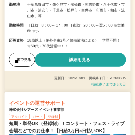
勤務地
千葉県野田市・鎌ケ谷市・船橋市・習志野市・八千代市・市
川市・浦安市・千葉市・松戸市・白井市・印西市・柏市・流
山市、等
勤務時間
［日勤］8：00～ 17：00 ［夜勤］20：00～翌5：00 ※実働
8h ☆シ…
応募資格
18歳以上（例外事由2号／警備業法による） 学歴不問！
☆60代・70代活躍中！！
詳細を見る
後で見る
更新日： 2026/07/09 掲載終了日： 2026/08/15
掲載終了まであと6日
イベントの運営サポート
株式会社シアーズ イベント事業部
アルバイト
パート
登録制
短期・単発OK（登録制）！コンサート・フェス・ライブ
会場などでのお仕事！【日給3万円×日払いOK】