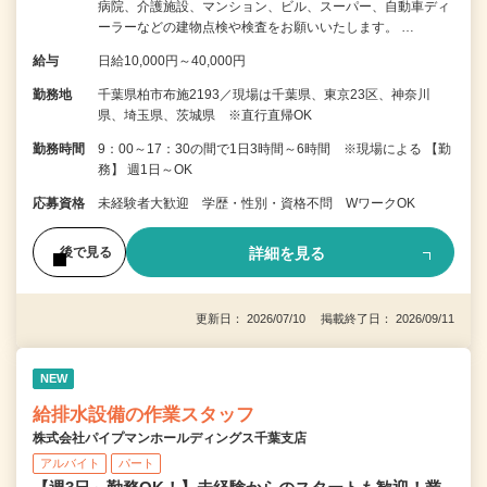
病院、介護施設、マンション、ビル、スーパー、自動車ディ
ーラーなどの建物点検や検査をお願いいたします。 …
給与
日給10,000円～40,000円
勤務地
千葉県柏市布施2193／現場は千葉県、東京23区、神奈川
県、埼玉県、茨城県 ※直行直帰OK
勤務時間
9：00～17：30の間で1日3時間～6時間 ※現場による 【勤
務】 週1日～OK
応募資格
未経験者大歓迎 学歴・性別・資格不問 WワークOK
詳細を見る
後で見る
更新日： 2026/07/10 掲載終了日： 2026/09/11
NEW
給排水設備の作業スタッフ
株式会社パイプマンホールディングス千葉支店
アルバイト
パート