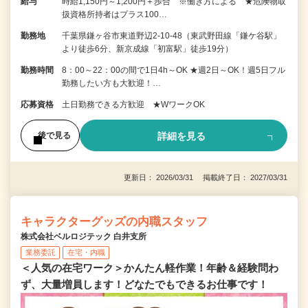
給与
時給1,150円～1,200円＋歩合 ※働き方による ★危険物取
扱資格所持者はプラス100…
勤務地
千葉県鎌ヶ谷市東道野辺2-10-48（東武野田線「鎌ケ谷駅」
より徒歩6分、新京成線「初富駅」徒歩19分）
勤務時間
8：00～22：00の間で1日4h～OK ★週2日～OK！週5日フル
勤務したい方も大歓迎！…
応募資格
土日勤務できる方歓迎 ★WワークOK
詳細を見る
後で見る
更新日： 2026/03/31 掲載終了日： 2027/03/31
キャラクターグッズの内職スタッフ
株式会社ベルロジテック 白井支所
業務委託
在宅・内職
＜人気の在宅ワーク＞かんたん軽作業！年齢＆経験問わ
ず、大量増員します！どなたでもできるお仕事です！