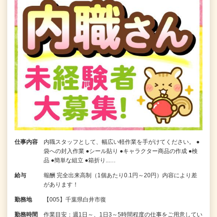
仕事内容
内職スタッフとして、幅広い軽作業を手がけてください。 ●
袋への封入作業 ●シール貼り ●キャラクター商品の作成 ●検
品 ●簡単な組立 ●箱折り...…
給与
報酬 完全出来高制（1個あたり0.1円～20円）内容により差
があります！
勤務地
【005】千葉県白井市復
勤務時間
作業目安：週1日～、1日3～5時間程度の仕事をご用意してい