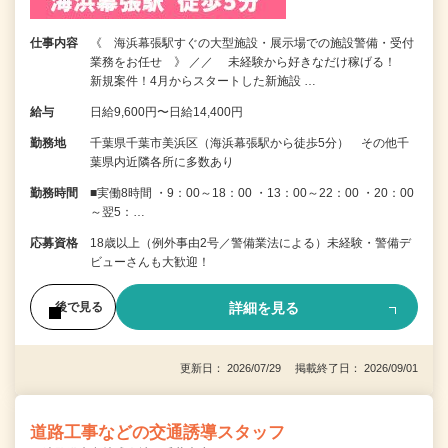
仕事内容
《 海浜幕張駅すぐの大型施設・展示場での施設警備・受付
業務をお任せ 》 ／／ 未経験から好きなだけ稼げる！
新規案件！4月からスタートした新施設 …
給与
日給9,600円〜日給14,400円
勤務地
千葉県千葉市美浜区（海浜幕張駅から徒歩5分） その他千
葉県内近隣各所に多数あり
勤務時間
■実働8時間 ・9：00～18：00 ・13：00～22：00 ・20：00
～翌5：…
応募資格
18歳以上（例外事由2号／警備業法による）未経験・警備デ
ビューさんも大歓迎！
詳細を見る
後で見る
更新日： 2026/07/29 掲載終了日： 2026/09/01
道路工事などの交通誘導スタッフ