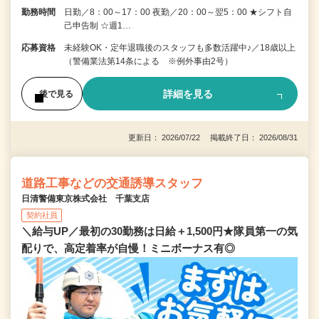
勤務時間
日勤／8：00～17：00 夜勤／20：00～翌5：00 ★シフト自
己申告制 ☆週1…
応募資格
未経験OK・定年退職後のスタッフも多数活躍中♪／18歳以上
（警備業法第14条による ※例外事由2号）
詳細を見る
後で見る
更新日： 2026/07/22 掲載終了日： 2026/08/31
道路工事などの交通誘導スタッフ
日清警備東京株式会社 千葉支店
契約社員
＼給与UP／最初の30勤務は日給＋1,500円★隊員第一の気
配りで、高定着率が自慢！ミニボーナス有◎