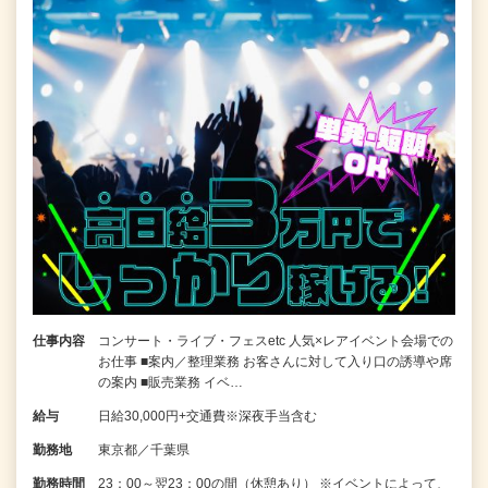
仕事内容
コンサート・ライブ・フェスetc 人気×レアイベント会場での
お仕事 ■案内／整理業務 お客さんに対して入り口の誘導や席
の案内 ■販売業務 イベ…
給与
日給30,000円+交通費※深夜手当含む
勤務地
東京都／千葉県
勤務時間
23：00～翌23：00の間（休憩あり） ※イベントによって、