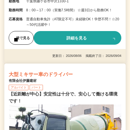
勤務地
千葉県鎌ケ谷市中沢1330-1
勤務時間
8：00～17：00（実働7.5時間） ☆週3日から勤務OK！
応募資格
普通自動車免許（AT限定不可）未経験OK！学歴不問！☆20
～50代活躍中！
詳細を見る
後で見る
更新日： 2026/08/06 掲載終了日： 2026/09/04
大型ミキサー車のドライバー
有限会社伊藤建材
アルバイト
パート
【近距離が中心】安定性は十分で、安心して働ける環境
です！