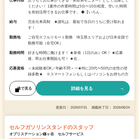
仕事内容
おうちでお仕事ができる『美容系モニター』として活躍して
ください！ 1案件の作業時間は5分〜10分程度。空いた時間
を有効活用できるお仕事です。 ◆【いろん…
給与
完全出来高制 ★謝礼は、最短で当日のうちに受け取れま
す！
勤務地
ご自宅※フルリモート勤務 埼玉県エリアおよび日本全国で
勤務可能（在宅OK）
勤務時間
好きな時間に働けます！ ★単発（1日のみ）OK！ ★応募
後、即お仕事開始も可！ ★在…
応募資格
＜未経験者OK／年齢不問＞⇒★特に20代〜50代の女性の登
録多数★ ※スマートフォンもしくはパソコンをお持ちの方
詳細を見る
後で見る
更新日： 2026/07/31 掲載終了日： 2026/08/24
セルフガソリンスタンドのスタッフ
オブリステーション鎌ヶ谷 セルフサービス