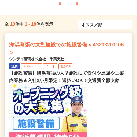
18
1
-
18
全
件中
件を表示
海浜幕張の大型施設での施設警備＜A3203200106
＞
シンテイ警備株式会社 千葉支社
注目
アルバイト
パート
登録制
【施設警備】海浜幕張の大型施設にて受付や巡回やご案
内業務★入社2か月限定！週払いOK！交通費全額支給