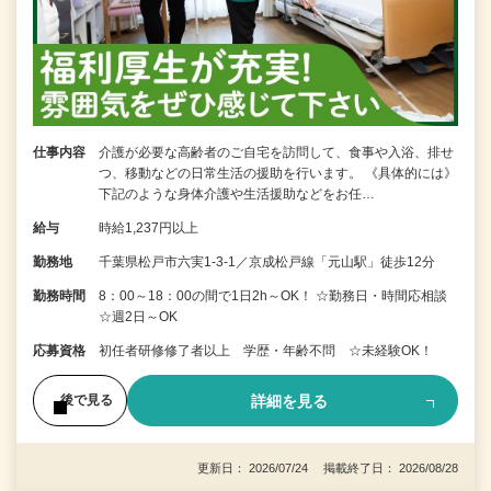
仕事内容
介護が必要な高齢者のご自宅を訪問して、食事や入浴、排せ
つ、移動などの日常生活の援助を行います。 《具体的には》
下記のような身体介護や生活援助などをお任…
給与
時給1,237円以上
勤務地
千葉県松戸市六実1-3-1／京成松戸線「元山駅」徒歩12分
勤務時間
8：00～18：00の間で1日2h～OK！ ☆勤務日・時間応相談
☆週2日～OK
応募資格
初任者研修修了者以上 学歴・年齢不問 ☆未経験OK！
詳細を見る
後で見る
更新日： 2026/07/24 掲載終了日： 2026/08/28