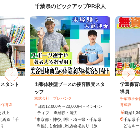
千葉県のピックアップPR求人
シスタント
出張体験型ブースの接客販売スタ
学童保育
ッフ
導員
株式会社 プレバンク
千葉市社会
鈴保育園
育成班
日給12,000円～20,000円＋インセン
0円以上
ティブ ※経験・能力...
時給1,3
R北総線「千
東京都・神奈川県・埼玉県・千葉県
千葉県千
...
※他にも全国に出店会場あり（旅...
どもルー