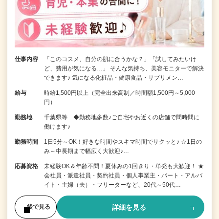
仕事内容
「このコスメ、自分の肌に合うかな？」「試してみたいけ
ど、費用が気になる…」 そんな気持ち、美容モニターで解決
できます♪ 気になる化粧品・健康食品・サプリメン…
給与
時給1,500円以上（完全出来高制／時間額1,500円～5,000
円）
勤務地
千葉県等 ◆勤務地多数♪ご自宅やお近くの店舗で間時間に
働けます♪
勤務時間
1日5分～OK！好きな時間やスキマ時間でサクッと♪ ☆1日の
み～中長期まで幅広く大歓迎♪…
応募資格
未経験OK＆年齢不問！夏休みの1回きり・単発も大歓迎！ ★
会社員・派遣社員・契約社員・個人事業主・パート・アルバ
イト・主婦（夫）・フリーターなど、20代～50代…
詳細を見る
後で見る