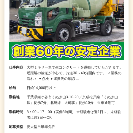
仕事内容
大型ミキサー車で生コンクリートを運搬していただきます。
近距離の輸送が中心で、片道30～40分圏内です。 ＜業務の
流れ＞ ▼点検 ▼運搬先の確認 …
給与
日給14,000円以上
勤務地
千葉県鎌ケ谷市くぬぎ山3-10-20／京成松戸線「くぬぎ山
駅」徒歩7分、北総線「大町駅」徒歩10分 ※車通勤可
勤務時間
8：00～17：00（実働8時間） ☆経験者は週1日～、未経験
者は週3日〜OK
応募資格
要大型自動車免許