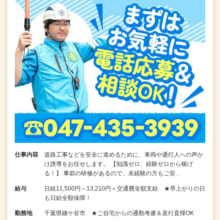
仕事内容
道路工事などを安全に進めるために、車両や通行人への声か
け誘導をお任せします。 【知識ゼロ、経験ゼロから稼げ
る！】 事前の研修があるので、未経験の方もご安…
給与
日給11,500円～13,210円＋交通費全額支給 ★早上がりの日
も日給全額保障！
勤務地
千葉県鎌ケ谷市 ★ご自宅からの通勤考慮＆直行直帰OK