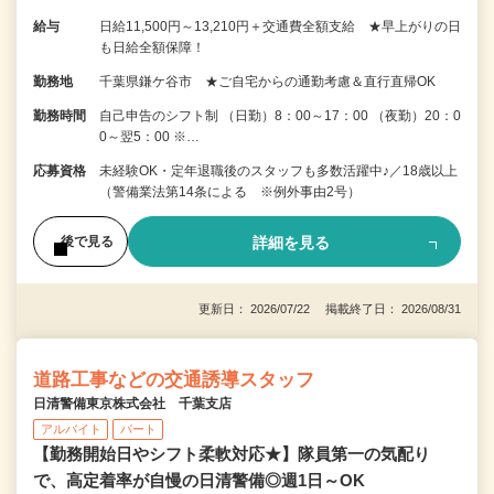
給与
日給11,500円～13,210円＋交通費全額支給 ★早上がりの日
も日給全額保障！
勤務地
千葉県鎌ケ谷市 ★ご自宅からの通勤考慮＆直行直帰OK
勤務時間
自己申告のシフト制 （日勤）8：00～17：00 （夜勤）20：0
0～翌5：00 ※…
応募資格
未経験OK・定年退職後のスタッフも多数活躍中♪／18歳以上
（警備業法第14条による ※例外事由2号）
詳細を見る
後で見る
更新日： 2026/07/22 掲載終了日： 2026/08/31
道路工事などの交通誘導スタッフ
日清警備東京株式会社 千葉支店
アルバイト
パート
【勤務開始日やシフト柔軟対応★】隊員第一の気配り
で、高定着率が自慢の日清警備◎週1日～OK