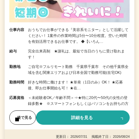
仕事内容
おうちでお仕事ができる『美容系モニター』として活躍して
ください！ 1案件の作業時間は5分〜10分程度。空いた時間
を有効活用できるお仕事です。 ◆【いろん…
給与
完全出来高制 ★謝礼は、最短で当日のうちに受け取れま
す！
勤務地
ご自宅※フルリモート勤務 千葉県千葉市 その他千葉県全
域を含む関東エリアおよび日本全国で勤務可能(在宅OK)
勤務時間
好きな時間に働けます！ ★単発（1日のみ）OK！ ★応募
後、即お仕事開始も可！ ★在…
応募資格
＜未経験者OK／年齢不問＞⇒★特に20代〜50代の女性の登
録多数★ ※スマートフォンもしくはパソコンをお持ちの方
詳細を見る
後で見る
更新日： 2026/07/31 掲載終了日： 2026/08/24