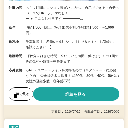
仕事内容
スキマ時間にコツコツ稼ぎたい方へ。 自宅でできる・自分の
ペースでOK・ノルマなし！ ━━━━━━━━━━━━━━
━ ▼ こんなお仕事です ━━━━━…
給与
時給1,500円以上（完全出来高制／時間額1,500円～5,000
円）
勤務地
千葉県等【ご希望の地域でオシゴトできます♪ お気軽にご
相談ください！】
勤務時間
1日5分～好きな時間、空いている時間に働けます！ ☆1回の
みの単発や短期～中長期まで…
応募資格
◎PC・スマートフォンをお持ちの方（※アンケートに必要
なため） ◎未経験者大歓迎！ ◎20代、30代、40代、50代の
女性の登録多数 ◎年齢不問
詳細を見る
後で見る
更新日： 2026/07/23 掲載終了日： 2026/08/30
NEW