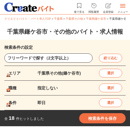
後で見る
閲覧履歴
会員登録
メニュー
クリエイトバイト・パート求人TOP
＞
千葉県
＞
千葉県その他
＞
千葉県鎌ケ谷市
＞
千葉県鎌ケ谷市
千葉県鎌ケ谷市・その他のバイト・求人情報
検索条件の設定
絞り込む
エリア
千葉県その他(鎌ケ谷市)
選択
職種
指定しない
選択
条件
即日
選択
18
検索条件を保存
全
件ヒットしました