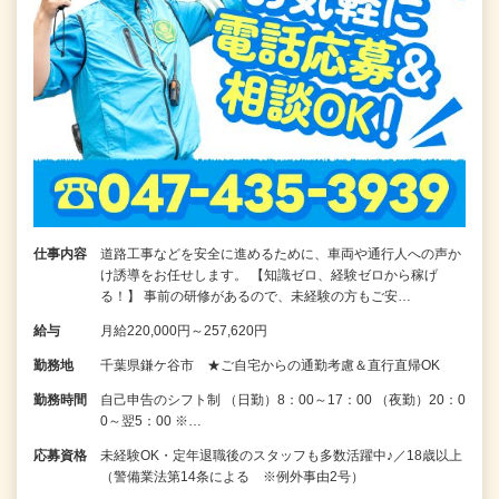
仕事内容
道路工事などを安全に進めるために、車両や通行人への声か
け誘導をお任せします。 【知識ゼロ、経験ゼロから稼げ
る！】 事前の研修があるので、未経験の方もご安…
給与
月給220,000円～257,620円
勤務地
千葉県鎌ケ谷市 ★ご自宅からの通勤考慮＆直行直帰OK
勤務時間
自己申告のシフト制 （日勤）8：00～17：00 （夜勤）20：0
0～翌5：00 ※…
応募資格
未経験OK・定年退職後のスタッフも多数活躍中♪／18歳以上
（警備業法第14条による ※例外事由2号）