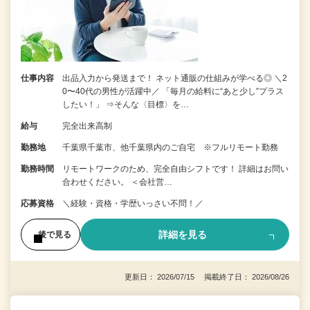
仕事内容
出品入力から発送まで！ ネット通販の仕組みが学べる◎ ＼2
0〜40代の男性が活躍中／ 「毎月の給料に“あと少し”プラス
したい！」 ⇒そんな〈目標〉を…
給与
完全出来高制
勤務地
千葉県千葉市、他千葉県内のご自宅 ※フルリモート勤務
勤務時間
リモートワークのため、完全自由シフトです！ 詳細はお問い
合わせください。 ＜会社営…
応募資格
＼経験・資格・学歴いっさい不問！／
詳細を見る
後で見る
更新日： 2026/07/15 掲載終了日： 2026/08/26