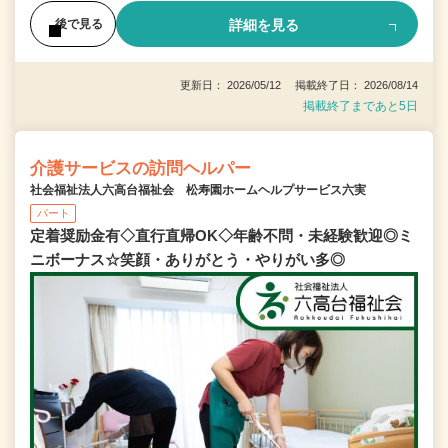
詳細を見る
後で見る
更新日： 2026/05/12 掲載終了日： 2026/08/14
掲載終了まであと5日
介護サービスの訪問ヘルパー
社会福祉法人六高台福祉会 松寿園ホームヘルプサービス六実
パート
定着奨励金有◇直行直帰OK◇年齢不問・未経験歓迎◎ミ
ニボーナス☆笑顔・ありがとう・やりがい多◎