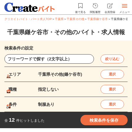
後で見る
閲覧履歴
会員登録
メニュー
クリエイトバイト・パート求人TOP
＞
千葉県
＞
千葉県その他
＞
千葉県鎌ケ谷市
＞
千葉県鎌ケ谷市
千葉県鎌ケ谷市・その他のバイト・求人情報
検索条件の設定
絞り込む
エリア
千葉県その他(鎌ケ谷市)
選択
職種
指定しない
選択
条件
制服あり
選択
12
検索条件を保存
全
件ヒットしました