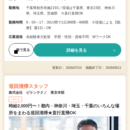
勤務地
千葉県柏市布施2193／現場は千葉県、東京23区、神奈川
県、埼玉県、茨城県 ※直行直帰OK
勤務時間
9：00～17：30の間で1日3時間～6時間 ※現場による 【勤
務】 週1日～OK
応募資格
未経験者大歓迎 学歴・性別・資格不問 WワークOK
詳細を見る
後で見る
更新日： 2026/07/10 掲載終了日： 2026/09/11
巡回清掃スタッフ
株式会社 ビケンテクノ 東京本部
パート
時給2,000円〜！都内・神奈川・埼玉・千葉のいろんな場
所をまわる巡回清掃★直行直帰OK