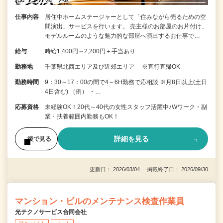
仕事内容
居住中ホームステージャーとして「住みながら売るための空
間演出」サービスを行います。 売主様のお部屋のお片付け、
モデルルームのような魅力的な部屋へ演出するお仕事で…
給与
時給1,400円～2,200円＋手当あり
勤務地
千葉県北西エリア及び近郊エリア ※直行直帰OK
勤務時間
9：30～17：00の間で4～6H勤務で応相談 ※月8日以上(土日
4日含む) （例） ・…
応募資格
未経験OK！20代～40代の女性スタッフ活躍中♪Wワーク・副
業・扶養範囲内勤務もOK！
詳細を見る
後で見る
更新日： 2026/03/04 掲載終了日： 2026/09/30
マンション・ビルのメンテナンス検査作業員
光テクノサービス合同会社