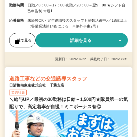
勤務時間
日勤／8：00～17：00 夜勤／20：00～翌5：00 ★シフト自
己申告制 ☆週1…
応募資格
未経験OK・定年退職後のスタッフも多数活躍中♪／18歳以上
（警備業法第14条による ※例外事由2号）
詳細を見る
後で見る
更新日： 2026/07/22 掲載終了日： 2026/08/31
道路工事などの交通誘導スタッフ
日清警備東京株式会社 千葉支店
契約社員
＼給与UP／最初の30勤務は日給＋1,500円★隊員第一の気
配りで、高定着率が自慢！ミニボーナス有◎