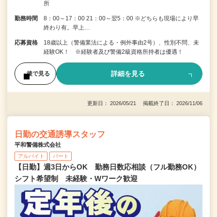
所
勤務時間
8：00～17：00 21：00～翌5：00 ※どちらも現場により早
終わり有。早上…
応募資格
18歳以上（警備業法による・例外事由2号）、性別不問、未
経験OK！ ※経験者及び警備2級資格所持者は優遇！
詳細を見る
後で見る
更新日： 2026/05/21 掲載終了日： 2026/11/06
日勤の交通誘導スタッフ
平和警備株式会社
アルバイト
パート
【日勤】週3日からOK 勤務日数応相談（フル勤務OK）
シフト希望制 未経験・Wワーク歓迎