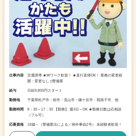
仕事内容
交通誘導 ★Wワーク歓迎！ ★直行直帰OK！ 業務の変更範
囲：変更なし □警備業
給与
日給9,800円スタート
勤務地
千葉県松戸市・柏市・流山市・鎌ケ谷市・我孫子市、他
勤務時間
8：30～17：30 【勤務】 週3日～OK ★勤務日数は応相談
（フル可）
応募資格
18歳～（警備業法による／例外事由2号） 未経験者歓迎！