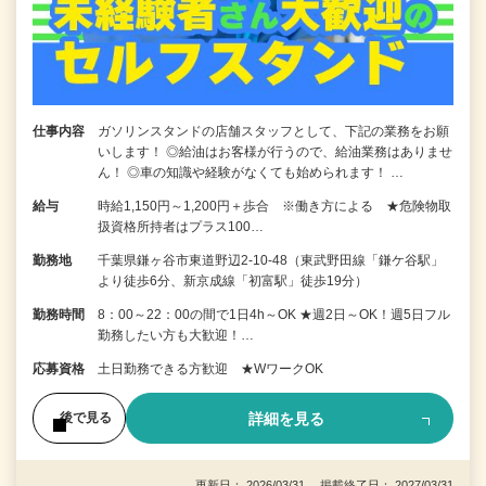
仕事内容
ガソリンスタンドの店舗スタッフとして、下記の業務をお願
いします！ ◎給油はお客様が行うので、給油業務はありませ
ん！ ◎車の知識や経験がなくても始められます！ …
給与
時給1,150円～1,200円＋歩合 ※働き方による ★危険物取
扱資格所持者はプラス100…
勤務地
千葉県鎌ヶ谷市東道野辺2-10-48（東武野田線「鎌ケ谷駅」
より徒歩6分、新京成線「初富駅」徒歩19分）
勤務時間
8：00～22：00の間で1日4h～OK ★週2日～OK！週5日フル
勤務したい方も大歓迎！…
応募資格
土日勤務できる方歓迎 ★WワークOK
詳細を見る
後で見る
更新日： 2026/03/31 掲載終了日： 2027/03/31