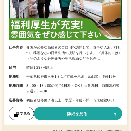
仕事内容
介護が必要な高齢者のご自宅を訪問して、食事や入浴、排せ
つ、移動などの日常生活の援助を行います。 《具体的には》
下記のような身体介護や生活援助などをお任…
給与
時給1,237円以上
勤務地
千葉県松戸市六実1-3-1／京成松戸線「元山駅」徒歩12分
勤務時間
8：00～18：00の間で1日2h～OK！ ☆勤務日・時間応相談
☆週2日～OK
応募資格
初任者研修修了者以上 学歴・年齢不問 ☆未経験OK！
詳細を見る
後で見る