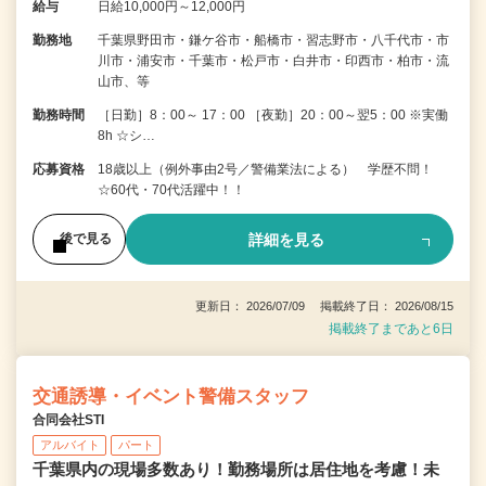
給与
日給10,000円～12,000円
勤務地
千葉県野田市・鎌ケ谷市・船橋市・習志野市・八千代市・市
川市・浦安市・千葉市・松戸市・白井市・印西市・柏市・流
山市、等
勤務時間
［日勤］8：00～ 17：00 ［夜勤］20：00～翌5：00 ※実働
8h ☆シ…
応募資格
18歳以上（例外事由2号／警備業法による） 学歴不問！
☆60代・70代活躍中！！
詳細を見る
後で見る
更新日： 2026/07/09 掲載終了日： 2026/08/15
掲載終了まであと6日
交通誘導・イベント警備スタッフ
合同会社STI
アルバイト
パート
千葉県内の現場多数あり！勤務場所は居住地を考慮！未