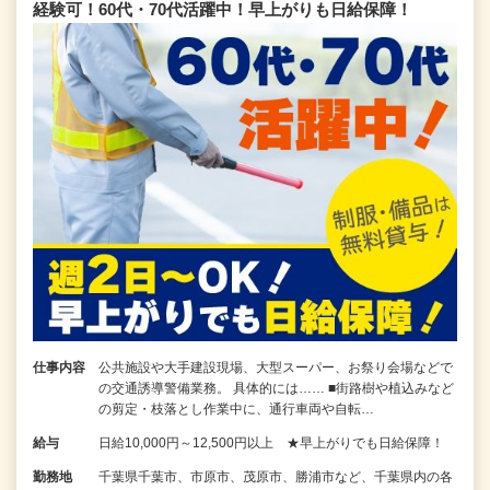
経験可！60代・70代活躍中！早上がりも日給保障！
仕事内容
公共施設や大手建設現場、大型スーパー、お祭り会場などで
の交通誘導警備業務。 具体的には…… ■街路樹や植込みなど
の剪定・枝落とし作業中に、通行車両や自転…
給与
日給10,000円～12,500円以上 ★早上がりでも日給保障！
勤務地
千葉県千葉市、市原市、茂原市、勝浦市など、千葉県内の各