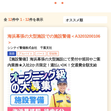
12
1
-
12
全
件中
件を表示
海浜幕張の大型施設での施設警備＜A3203200106
＞
シンテイ警備株式会社 千葉支社
注目
アルバイト
パート
登録制
【施設警備】海浜幕張の大型施設にて受付や巡回やご案
内業務★入社2か月限定！週払いOK！交通費全額支給