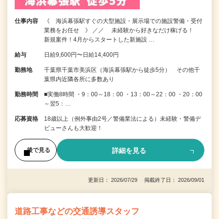
仕事内容
《 海浜幕張駅すぐの大型施設・展示場での施設警備・受付
業務をお任せ 》 ／／ 未経験から好きなだけ稼げる！
新規案件！4月からスタートした新施設 …
給与
日給9,600円〜日給14,400円
勤務地
千葉県千葉市美浜区（海浜幕張駅から徒歩5分） その他千
葉県内近隣各所に多数あり
勤務時間
■実働8時間 ・9：00～18：00 ・13：00～22：00 ・20：00
～翌5：…
応募資格
18歳以上（例外事由2号／警備業法による）未経験・警備デ
ビューさんも大歓迎！
詳細を見る
後で見る
更新日： 2026/07/29 掲載終了日： 2026/09/01
道路工事などの交通誘導スタッフ