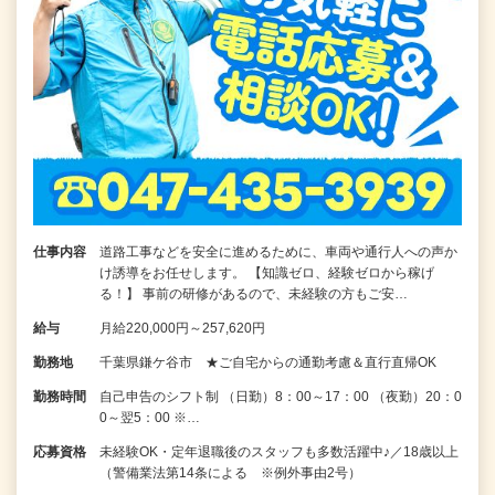
仕事内容
道路工事などを安全に進めるために、車両や通行人への声か
け誘導をお任せします。 【知識ゼロ、経験ゼロから稼げ
る！】 事前の研修があるので、未経験の方もご安…
給与
月給220,000円～257,620円
勤務地
千葉県鎌ケ谷市 ★ご自宅からの通勤考慮＆直行直帰OK
勤務時間
自己申告のシフト制 （日勤）8：00～17：00 （夜勤）20：0
0～翌5：00 ※…
応募資格
未経験OK・定年退職後のスタッフも多数活躍中♪／18歳以上
（警備業法第14条による ※例外事由2号）