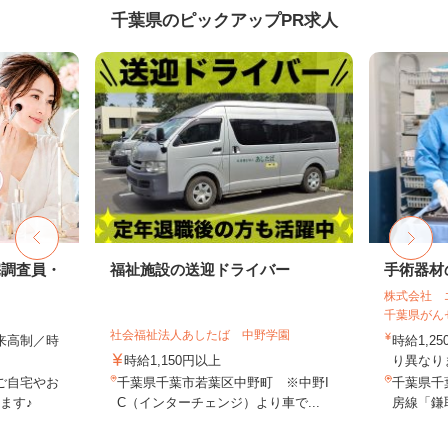
千葉県のピックアップPR求人
宅調査員・
福祉施設の送迎ドライバー
手術器材
株式会社 
千葉県がん
社会福祉法人あしたば 中野学園
出来高制／時
時給1,2
時給1,150円以上
り異なりま
ご自宅やお
千葉県千葉市若葉区中野町 ※中野I
千葉県千
ます♪
C（インターチェンジ）より車で...
房線「鎌取