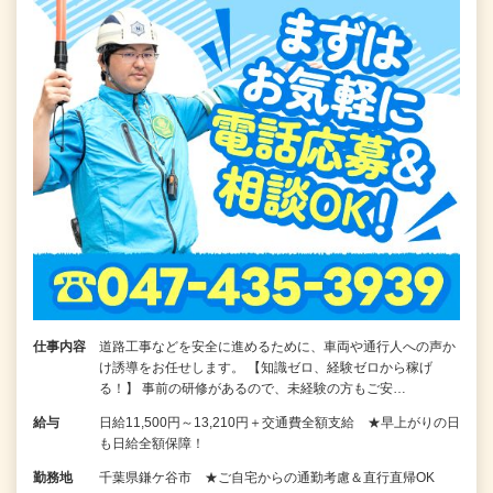
仕事内容
道路工事などを安全に進めるために、車両や通行人への声か
け誘導をお任せします。 【知識ゼロ、経験ゼロから稼げ
る！】 事前の研修があるので、未経験の方もご安…
給与
日給11,500円～13,210円＋交通費全額支給 ★早上がりの日
も日給全額保障！
勤務地
千葉県鎌ケ谷市 ★ご自宅からの通勤考慮＆直行直帰OK