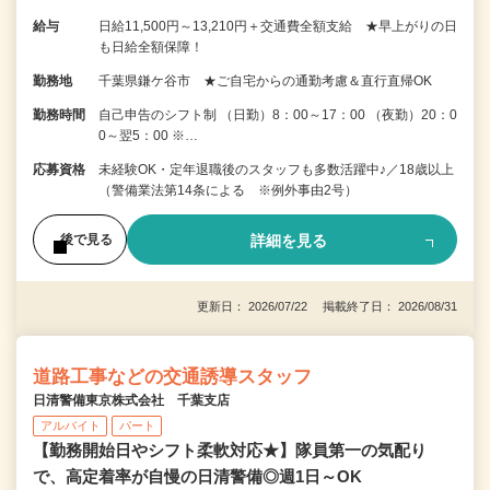
給与
日給11,500円～13,210円＋交通費全額支給 ★早上がりの日
も日給全額保障！
勤務地
千葉県鎌ケ谷市 ★ご自宅からの通勤考慮＆直行直帰OK
勤務時間
自己申告のシフト制 （日勤）8：00～17：00 （夜勤）20：0
0～翌5：00 ※…
応募資格
未経験OK・定年退職後のスタッフも多数活躍中♪／18歳以上
（警備業法第14条による ※例外事由2号）
詳細を見る
後で見る
更新日： 2026/07/22 掲載終了日： 2026/08/31
道路工事などの交通誘導スタッフ
日清警備東京株式会社 千葉支店
アルバイト
パート
【勤務開始日やシフト柔軟対応★】隊員第一の気配り
で、高定着率が自慢の日清警備◎週1日～OK