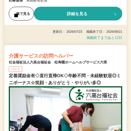
応募資格
未経験者歓迎
詳細を見る
後で見る
更新日： 2026/07/23 掲載終了日： 2026/08/21
掲載終了まであと12日
介護サービスの訪問ヘルパー
社会福祉法人六高台福祉会 松寿園ホームヘルプサービス六実
パート
定着奨励金有◇直行直帰OK◇年齢不問・未経験歓迎◎ミ
ニボーナス☆笑顔・ありがとう・やりがい多◎