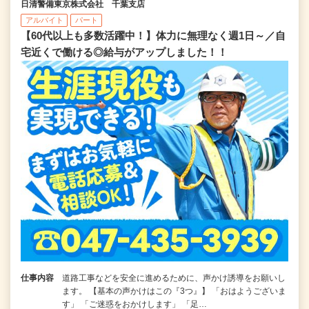
日清警備東京株式会社 千葉支店
アルバイト
パート
【60代以上も多数活躍中！】体力に無理なく週1日～／自
宅近くで働ける◎給与がアップしました！！
仕事内容
道路工事などを安全に進めるために、声かけ誘導をお願いし
ます。 【基本の声かけはこの『3つ』】 「おはようございま
す」 「ご迷惑をおかけします」 「足…