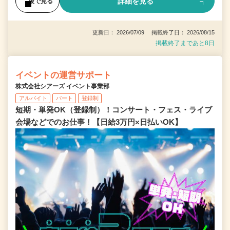
詳細を見る
後で見る
更新日： 2026/07/09 掲載終了日： 2026/08/15
掲載終了まであと8日
イベントの運営サポート
株式会社シアーズ イベント事業部
アルバイト
パート
登録制
短期・単発OK（登録制）！コンサート・フェス・ライブ
会場などでのお仕事！【日給3万円×日払いOK】