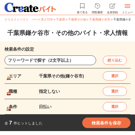
後で見る
閲覧履歴
会員登録
メニュー
クリエイトバイト・パート求人TOP
＞
千葉県
＞
千葉県その他
＞
千葉県鎌ケ谷市
＞
千葉県鎌ケ谷市
千葉県鎌ケ谷市・その他のバイト・求人情報
検索条件の設定
絞り込む
エリア
千葉県その他(鎌ケ谷市)
選択
職種
指定しない
選択
条件
日払い
選択
7
検索条件を保存
全
件ヒットしました