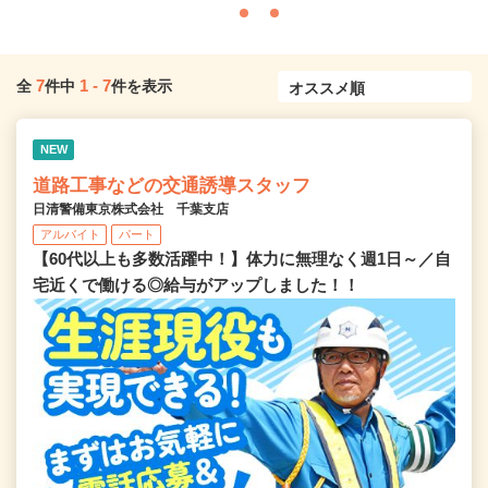
7
1
-
7
全
件中
件を表示
NEW
道路工事などの交通誘導スタッフ
日清警備東京株式会社 千葉支店
アルバイト
パート
【60代以上も多数活躍中！】体力に無理なく週1日～／自
宅近くで働ける◎給与がアップしました！！