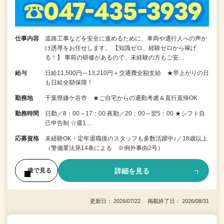
仕事内容
道路工事などを安全に進めるために、車両や通行人への声か
け誘導をお任せします。 【知識ゼロ、経験ゼロから稼げ
る！】 事前の研修があるので、未経験の方もご安…
給与
日給11,500円～13,210円＋交通費全額支給 ★早上がりの日
も日給全額保障！
勤務地
千葉県鎌ケ谷市 ★ご自宅からの通勤考慮＆直行直帰OK
勤務時間
日勤／8：00～17：00 夜勤／20：00～翌5：00 ★シフト自
己申告制 ☆週1…
応募資格
未経験OK・定年退職後のスタッフも多数活躍中♪／18歳以上
（警備業法第14条による ※例外事由2号）
詳細を見る
後で見る
更新日： 2026/07/22 掲載終了日： 2026/08/31