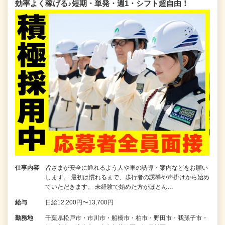
効率よく稼げる♪短期・単発・週1・シフト超自由！
仕事内容
皆さまが安全に通れるよう人や車の誘導・案内などをお願い
します。 最初は慣れるまで、歩行者の誘導や声掛けから始め
ていただきます。 未経験で始めた方がほとん…
給与
日給12,200円〜13,700円
勤務地
千葉県松戸市・市川市・船橋市・柏市・野田市・我孫子市・