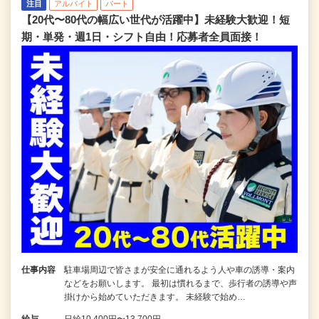
注目
アルバイト
パート
【20代〜80代の幅広い世代が活躍中】未経験大歓迎！短
期・単発・週1日・シフト自由！応募者全員面接！
仕事内容
駐車場周辺で皆さまが安全に通れるよう人や車の誘導・案内
などをお願いします。 最初は慣れるまで、歩行者の誘導や声
掛けから始めていただきます。 未経験で始め…
給与
日給10,400円〜13,700円