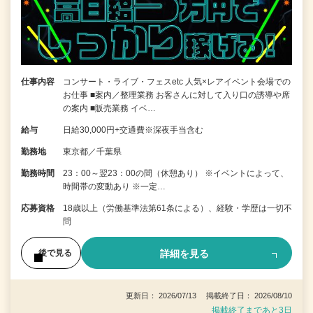
仕事内容
コンサート・ライブ・フェスetc 人気×レアイベント会場での
お仕事 ■案内／整理業務 お客さんに対して入り口の誘導や席
の案内 ■販売業務 イベ…
給与
日給30,000円+交通費※深夜手当含む
勤務地
東京都／千葉県
勤務時間
23：00～翌23：00の間（休憩あり） ※イベントによって、
時間帯の変動あり ※一定…
応募資格
18歳以上（労働基準法第61条による）、経験・学歴は一切不
問
詳細を見る
後で見る
更新日： 2026/07/13 掲載終了日： 2026/08/10
掲載終了まであと3日