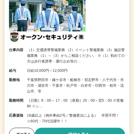
仕事内容
（1）交通誘導警備業務 （2）イベント警備業務 （3）施設警
備業務 （1）～（3）からご相談ください。 ※（1）初めての
方は歩行者誘導・通行止め等の…
給与
日給10,000円～12,000円
勤務地
千葉県野田市・鎌ケ谷市・船橋市・習志野市・八千代市・市
川市・浦安市・千葉市・松戸市・白井市・印西市・柏市・流
山市、等
勤務時間
［日勤］8：00～ 17：00 ［夜勤］20：00～翌5：00 ※実働
8h ☆シ…
応募資格
18歳以上（例外事由2号／警備業法による） 学歴不問！
☆60代・70代活躍中！！