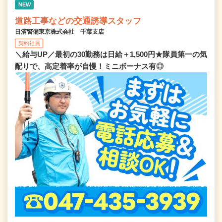
NEW
道路工事などの交通誘導スタッフ
日清警備東京株式会社 千葉支店
契約社員
＼給与UP／最初の30勤務は日給＋1,500円★隊員第一の気
配りで、高定着率が自慢！ミニボーナス有◎