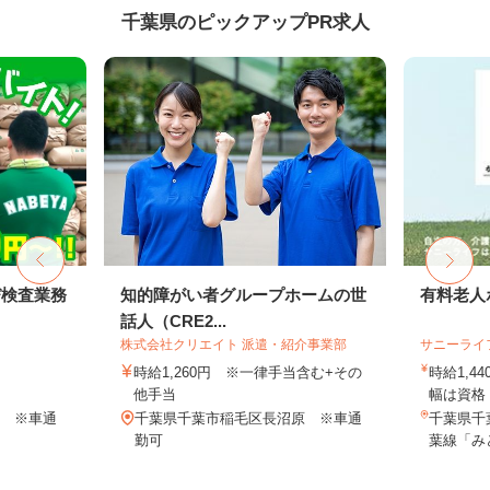
千葉県のピックアップPR求人
び検査業務
知的障がい者グループホームの世
有料老人
話人（CRE2...
株式会社クリエイト 派遣・紹介事業部
サニーライ
時給1,260円 ※一律手当含む+その
時給1,4
他手当
幅は資格・
0 ※車通
千葉県千葉市稲毛区長沼原 ※車通
千葉県千葉
勤可
葉線「み