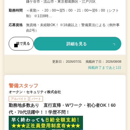
鎌ケ谷市・流山市・東京都葛飾区・江戸川区
勤務時間
＜夜勤＞ ・20：00〜翌5：00 ・21：00〜翌6：00（シフト
制） ※1日8時…
応募資格
無資格・未経験OK！ ※18歳以上：警備業法による（例外事
由2号）
詳細を見る
後で見る
更新日： 2026/07/31 掲載終了日： 2026/08/08
掲載終了まであと1日
警備スタッフ
オークン・セキュリティ株式会社
アルバイト
パート
勤務地多数あり 直行直帰・Wワーク・初心者OK！60
代・70代活躍中！！学歴不問！