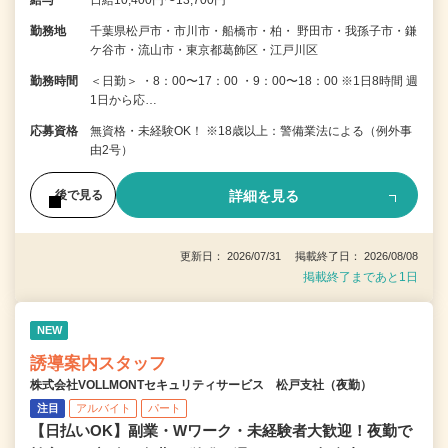
勤務地
千葉県松戸市・市川市・船橋市・柏・ 野田市・我孫子市・鎌
ケ谷市・流山市・東京都葛飾区・江戸川区
勤務時間
＜日勤＞ ・8：00〜17：00 ・9：00〜18：00 ※1日8時間 週
1日から応…
応募資格
無資格・未経験OK！ ※18歳以上：警備業法による（例外事
由2号）
詳細を見る
後で見る
更新日： 2026/07/31 掲載終了日： 2026/08/08
掲載終了まであと1日
NEW
誘導案内スタッフ
株式会社VOLLMONTセキュリティサービス 松戸支社（夜勤）
注目
アルバイト
パート
【日払いOK】副業・Wワーク・未経験者大歓迎！夜勤で