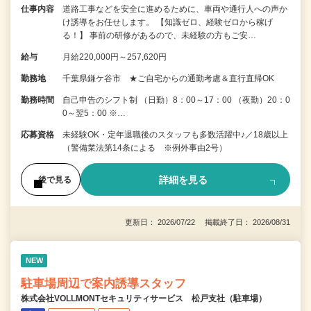
仕事内容
道路工事などを安全に進めるために、車両や通行人への声か
け誘導をお任せします。 【知識ゼロ、経験ゼロから稼げ
る！】 事前の研修があるので、未経験の方もご安…
給与
月給220,000円～257,620円
勤務地
千葉県鎌ケ谷市 ★ご自宅からの通勤考慮＆直行直帰OK
勤務時間
自己申告のシフト制 （日勤）8：00～17：00 （夜勤）20：0
0～翌5：00 ※…
応募資格
未経験OK・定年退職後のスタッフも多数活躍中♪／18歳以上
（警備業法第14条による ※例外事由2号）
詳細を見る
後で見る
更新日： 2026/07/22 掲載終了日： 2026/08/31
NEW
駐車場周辺で案内誘導スタッフ
株式会社VOLLMONTセキュリティサービス 松戸支社（駐車場）