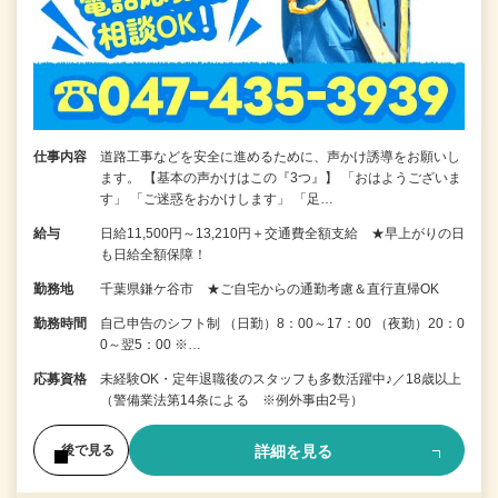
仕事内容
道路工事などを安全に進めるために、声かけ誘導をお願いし
ます。 【基本の声かけはこの『3つ』】 「おはようございま
す」 「ご迷惑をおかけします」 「足…
給与
日給11,500円～13,210円＋交通費全額支給 ★早上がりの日
も日給全額保障！
勤務地
千葉県鎌ケ谷市 ★ご自宅からの通勤考慮＆直行直帰OK
勤務時間
自己申告のシフト制 （日勤）8：00～17：00 （夜勤）20：0
0～翌5：00 ※…
応募資格
未経験OK・定年退職後のスタッフも多数活躍中♪／18歳以上
（警備業法第14条による ※例外事由2号）
詳細を見る
後で見る