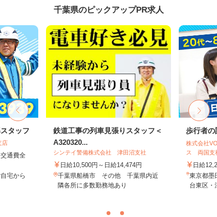
千葉県のピックアップPR求人
導スタッフ
鉄道工事の列車見張りスタッフ＜
歩行者の
A320320...
支店
株式会社VO
シンテイ警備株式会社 津田沼支社
ス 両国支社
円＋交通費全
日給10,500円～日給14,474円
日給12,
ご自宅から
千葉県船橋市 その他 千葉県内近
東京都墨
隣各所に多数勤務地あり
台東区・