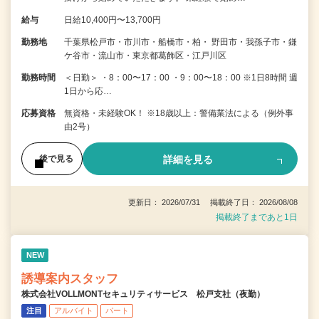
給与
日給10,400円〜13,700円
勤務地
千葉県松戸市・市川市・船橋市・柏・ 野田市・我孫子市・鎌
ケ谷市・流山市・東京都葛飾区・江戸川区
勤務時間
＜日勤＞ ・8：00〜17：00 ・9：00〜18：00 ※1日8時間 週
1日から応…
応募資格
無資格・未経験OK！ ※18歳以上：警備業法による（例外事
由2号）
詳細を見る
後で見る
更新日： 2026/07/31 掲載終了日： 2026/08/08
掲載終了まであと1日
NEW
誘導案内スタッフ
株式会社VOLLMONTセキュリティサービス 松戸支社（夜勤）
注目
アルバイト
パート