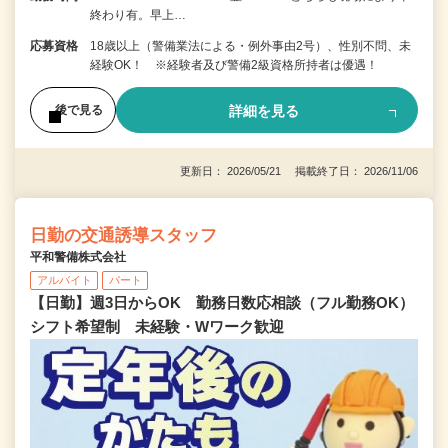
終わり有。早上…
応募資格
18歳以上（警備業法による・例外事由2号）、性別不問、未
経験OK！ ※経験者及び警備2級資格所持者は優遇！
詳細を見る
後で見る
更新日： 2026/05/21 掲載終了日： 2026/11/06
日勤の交通誘導スタッフ
平和警備株式会社
アルバイト
パート
【日勤】週3日からOK 勤務日数応相談（フル勤務OK）
シフト希望制 未経験・Wワーク歓迎