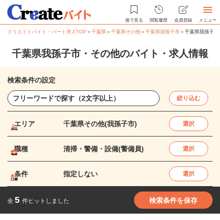
後で見る
閲覧履歴
会員登録
メニュー
クリエイトバイト・パート求人TOP
＞
千葉県
＞
千葉県その他
＞
千葉県我孫子市
＞
千葉県我孫子市
千葉県我孫子市・その他のバイト・求人情報
検索条件の設定
絞り込む
エリア
千葉県その他(我孫子市)
選択
職種
清掃・警備・設備(警備員)
選択
条件
指定しない
選択
5
検索条件を保存
全
件ヒットしました