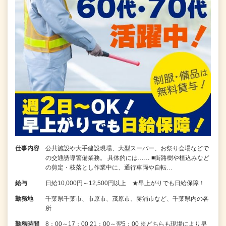
仕事内容
公共施設や大手建設現場、大型スーパー、お祭り会場などで
の交通誘導警備業務。 具体的には…… ■街路樹や植込みなど
の剪定・枝落とし作業中に、通行車両や自転…
給与
日給10,000円～12,500円以上 ★早上がりでも日給保障！
勤務地
千葉県千葉市、市原市、茂原市、勝浦市など、千葉県内の各
所
勤務時間
8：00～17：00 21：00～翌5：00 ※どちらも現場により早