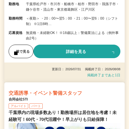
勤務地
千葉県松戸市・市川市・船橋市・柏市・野田市・我孫子市・
鎌ケ谷市・流山市・東京都葛飾区・江戸川区
勤務時間
＜夜勤＞ ・20：00〜翌5：00 ・21：00〜翌6：00（シフト
制） ※1日8時…
応募資格
無資格・未経験OK！ ※18歳以上：警備業法による（例外事
由2号）
詳細を見る
後で見る
更新日： 2026/07/31 掲載終了日： 2026/08/08
掲載終了まであと1日
交通誘導・イベント警備スタッフ
合同会社STI
アルバイト
パート
千葉県内の現場多数あり！勤務場所は居住地を考慮！未
経験可！60代・70代活躍中！早上がりも日給保障！