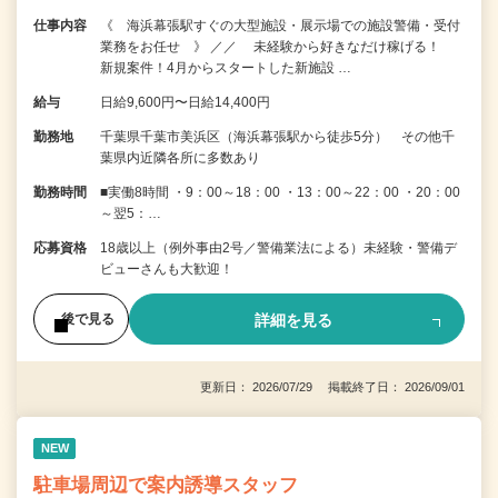
仕事内容
《 海浜幕張駅すぐの大型施設・展示場での施設警備・受付
業務をお任せ 》 ／／ 未経験から好きなだけ稼げる！
新規案件！4月からスタートした新施設 …
給与
日給9,600円〜日給14,400円
勤務地
千葉県千葉市美浜区（海浜幕張駅から徒歩5分） その他千
葉県内近隣各所に多数あり
勤務時間
■実働8時間 ・9：00～18：00 ・13：00～22：00 ・20：00
～翌5：…
応募資格
18歳以上（例外事由2号／警備業法による）未経験・警備デ
ビューさんも大歓迎！
詳細を見る
後で見る
更新日： 2026/07/29 掲載終了日： 2026/09/01
NEW
駐車場周辺で案内誘導スタッフ