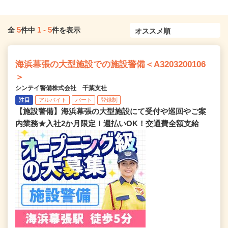
5
1
-
5
全
件中
件を表示
海浜幕張の大型施設での施設警備＜A3203200106
＞
シンテイ警備株式会社 千葉支社
注目
アルバイト
パート
登録制
【施設警備】海浜幕張の大型施設にて受付や巡回やご案
内業務★入社2か月限定！週払いOK！交通費全額支給