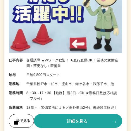
仕事内容
交通誘導 ★Wワーク歓迎！ ★直行直帰OK！ 業務の変更範
囲：変更なし □警備業
給与
日給9,800円スタート
勤務地
千葉県松戸市・柏市・流山市・鎌ケ谷市・我孫子市、他
勤務時間
8：30～17：30 【勤務】 週3日～OK ★勤務日数は応相談
（フル可）
応募資格
18歳～（警備業法による／例外事由2号） 未経験者歓迎！
詳細を見る
後で見る