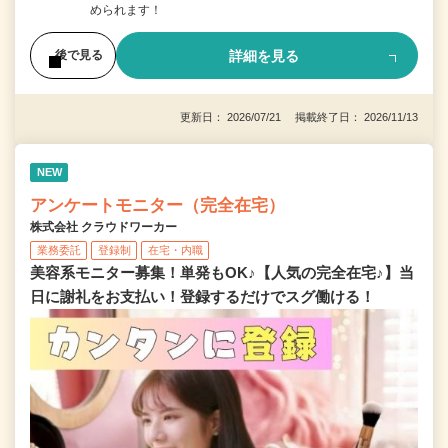
められます！
詳細を見る
後で見る
更新日： 2026/07/21 掲載終了日： 2026/11/13
NEW
アンケートモニター（完全在宅）
株式会社 クラウドワーカー
業務委託
登録制
在宅・内職
美容系モニター募集！単発もOK♪【人気の完全在宅♪】当
日に謝礼をお支払い！登録するだけでスグ働ける！