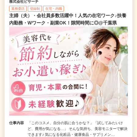
株式会社ビサーチ
業務委託
登録制
在宅・内職
主婦（夫）・会社員多数活躍中！人気の在宅ワーク♪扶養
内勤務・Wワーク・副業OK！隙間時間に◎@千葉県
仕事内容
「このコスメ、自分の肌に合うかな？」「試してみたいけ
ど、費用が気になる…」 そんな気持ち、美容モニターで解決
できます♪ 気になる化粧品・健康食品・サプリメン…