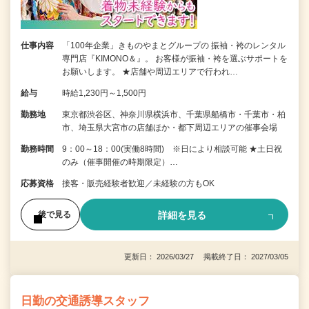
仕事内容
「100年企業」きものやまとグループの 振袖・袴のレンタル
専門店『KIMONO＆』。 お客様が振袖・袴を選ぶサポートを
お願いします。 ★店舗や周辺エリアで行われ…
給与
時給1,230円～1,500円
勤務地
東京都渋谷区、神奈川県横浜市、千葉県船橋市・千葉市・柏
市、埼玉県大宮市の店舗ほか・都下周辺エリアの催事会場
勤務時間
9：00～18：00(実働8時間) ※日により相談可能 ★土日祝
のみ（催事開催の時期限定）…
応募資格
接客・販売経験者歓迎／未経験の方もOK
詳細を見る
後で見る
更新日： 2026/03/27 掲載終了日： 2027/03/05
日勤の交通誘導スタッフ