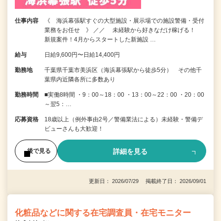
仕事内容
《 海浜幕張駅すぐの大型施設・展示場での施設警備・受付
業務をお任せ 》 ／／ 未経験から好きなだけ稼げる！
新規案件！4月からスタートした新施設 …
給与
日給9,600円〜日給14,400円
勤務地
千葉県千葉市美浜区（海浜幕張駅から徒歩5分） その他千
葉県内近隣各所に多数あり
勤務時間
■実働8時間 ・9：00～18：00 ・13：00～22：00 ・20：00
～翌5：…
応募資格
18歳以上（例外事由2号／警備業法による）未経験・警備デ
ビューさんも大歓迎！
詳細を見る
後で見る
更新日： 2026/07/29 掲載終了日： 2026/09/01
化粧品などに関する在宅調査員・在宅モニター