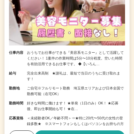
仕事内容
おうちでお仕事ができる『美容系モニター』として活躍して
ください！ 1案件の作業時間は5分〜10分程度。空いた時間
を有効活用できるお仕事です。 ◆【いろん…
給与
完全出来高制 ★謝礼は、最短で当日のうちに受け取れま
す！
勤務地
ご自宅※フルリモート勤務 埼玉県エリアおよび日本全国で
勤務可能（在宅OK）
勤務時間
好きな時間に働けます！ ★単発（1日のみ）OK！ ★応募
後、即お仕事開始も可！ ★在…
応募資格
＜未経験者OK／年齢不問＞⇒★特に20代〜50代の女性の登
録多数★ ※スマートフォンもしくはパソコンをお持ちの方