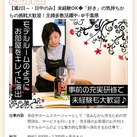
アルバイト
パート
【週2日～・日中のみ】未経験OK◆「好き」の気持ちか
らの挑戦大歓迎！主婦多数活躍中♪＠千葉県
仕事内容
居住中ホームステージャーとして「住みながら売るための空
間演出」サービスを行います。 売主様のお部屋のお片付け、
モデルルームのような魅力的な部屋へ演出するお仕事で…
給与
時給1,400円～2,200円＋手当あり