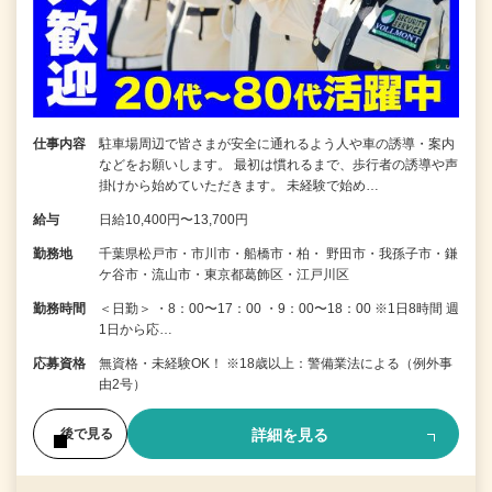
仕事内容
駐車場周辺で皆さまが安全に通れるよう人や車の誘導・案内
などをお願いします。 最初は慣れるまで、歩行者の誘導や声
掛けから始めていただきます。 未経験で始め…
給与
日給10,400円〜13,700円
勤務地
千葉県松戸市・市川市・船橋市・柏・ 野田市・我孫子市・鎌
ケ谷市・流山市・東京都葛飾区・江戸川区
勤務時間
＜日勤＞ ・8：00〜17：00 ・9：00〜18：00 ※1日8時間 週
1日から応…
応募資格
無資格・未経験OK！ ※18歳以上：警備業法による（例外事
由2号）
詳細を見る
後で見る