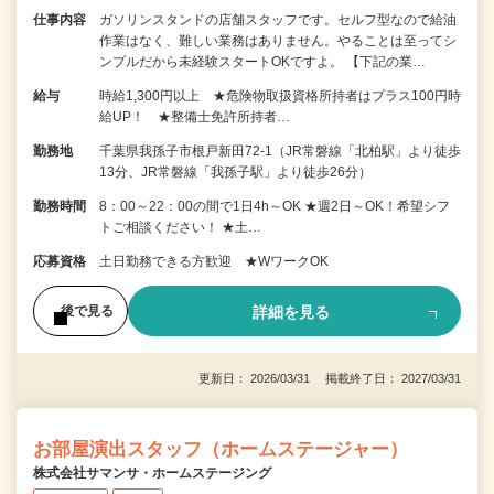
仕事内容
ガソリンスタンドの店舗スタッフです。セルフ型なので給油
作業はなく、難しい業務はありません。やることは至ってシ
ンプルだから未経験スタートOKですよ。 【下記の業…
給与
時給1,300円以上 ★危険物取扱資格所持者はプラス100円時
給UP！ ★整備士免許所持者…
勤務地
千葉県我孫子市根戸新田72-1（JR常磐線「北柏駅」より徒歩
13分、JR常磐線「我孫子駅」より徒歩26分）
勤務時間
8：00～22：00の間で1日4h～OK ★週2日～OK！希望シフ
トご相談ください！ ★土…
応募資格
土日勤務できる方歓迎 ★WワークOK
詳細を見る
後で見る
更新日： 2026/03/31 掲載終了日： 2027/03/31
お部屋演出スタッフ（ホームステージャー）
株式会社サマンサ・ホームステージング