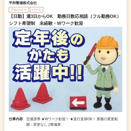
平和警備株式会社
アルバイト
パート
【日勤】週3日からOK 勤務日数応相談（フル勤務OK）
シフト希望制 未経験・Wワーク歓迎
仕事内容
交通誘導 ★Wワーク歓迎！ ★直行直帰OK！ 業務の変更範
囲：変更なし □警備業