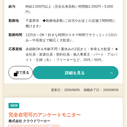
給与
時給1,500円以上（完全出来高制／時間額1,500円～5,000
円）
勤務地
千葉県等 ◆勤務地多数♪ご自宅やお近くの店舗で間時間に
働けます♪
勤務時間
1日5分～OK！好きな時間やスキマ時間でサクッと♪ ☆1日の
み～中長期まで幅広く大歓迎♪…
応募資格
未経験OK＆年齢不問！夏休みの1回きり・単発も大歓迎！ ★
会社員・派遣社員・契約社員・個人事業主・パート・アルバ
イト・主婦（夫）・フリーターなど、20代～50代…
詳細を見る
後で見る
更新日： 2026/08/05 掲載終了日： 2026/08/30
NEW
完全在宅可のアンケートモニター
株式会社 クラウドワーカー