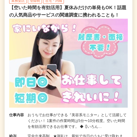
業務委託
登録制
在宅・内職
【空いた時間を有効活用】夏休みだけの単発もOK！話題
の人気商品やサービスの関連調査に携われることも！
仕事内容
おうちでお仕事ができる『美容系モニター』として活躍して
ください！ 1案件の作業時間は5分〜10分程度。空いた時間
を有効活用できるお仕事です。 ◆【いろん…
給与
完全出来高制 ★謝礼は、最短で当日のうちに受け取れま