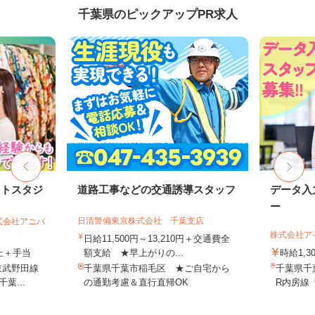
千葉県のピックアップPR求人
ォトスタジ
道路工事などの交通誘導スタッフ
データ入
ー
日清警備東京株式会社 千葉支店
式会社アニバ
株式会社ア
日給11,500円～13,210円＋交通費全
以上＋手当
額支給 ★早上がりの...
時給1,
東武野田線
千葉県千葉市稲毛区 ★ご自宅から
千葉県千葉
葉...
の通勤考慮＆直行直帰OK
R内房線「