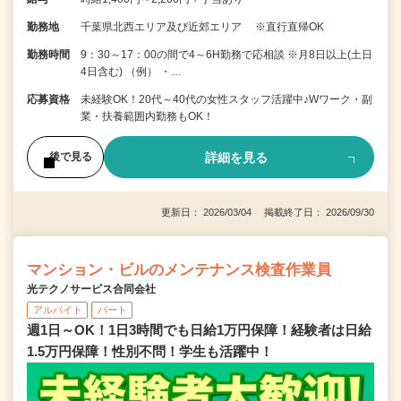
勤務地
千葉県北西エリア及び近郊エリア ※直行直帰OK
勤務時間
9：30～17：00の間で4～6H勤務で応相談 ※月8日以上(土日
4日含む) （例） ・…
応募資格
未経験OK！20代～40代の女性スタッフ活躍中♪Wワーク・副
業・扶養範囲内勤務もOK！
詳細を見る
後で見る
更新日： 2026/03/04 掲載終了日： 2026/09/30
マンション・ビルのメンテナンス検査作業員
光テクノサービス合同会社
アルバイト
パート
週1日～OK！1日3時間でも日給1万円保障！経験者は日給
1.5万円保障！性別不問！学生も活躍中！