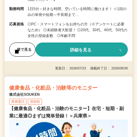
勤務時間
1日5分～好きな時間、空いている時間に働けます！ ☆1回の
みの単発や短期～中長期まで…
応募資格
◎PC・スマートフォンをお持ちの方（※アンケートに必要
なため） ◎未経験者大歓迎！ ◎20代、30代、40代、50代の
女性の登録多数 ◎年齢不問
詳細を見る
後で見る
更新日： 2026/07/23 掲載終了日： 2026/08/30
健康食品・化粧品・治験等のモニター
株式会社SOUKEN
業務委託
登録制
【健康食品・化粧品・治験のモニター】在宅・短期・副
業に最適◎まずは簡単登録！＜兵庫県＞