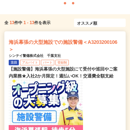
13
1
-
13
全
件中
件を表示
海浜幕張の大型施設での施設警備＜A3203200106
＞
シンテイ警備株式会社 千葉支社
注目
アルバイト
パート
登録制
【施設警備】海浜幕張の大型施設にて受付や巡回やご案
内業務★入社2か月限定！週払いOK！交通費全額支給