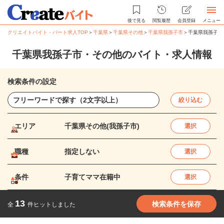
後で見る
閲覧履歴
会員登録
メニュー
クリエイトバイト・パート求人TOP
＞
千葉県
＞
千葉県その他
＞
千葉県我孫子市
＞
千葉県我孫子市
千葉県我孫子市・その他のバイト・求人情報
検索条件の設定
絞り込む
エリア
千葉県その他(我孫子市)
選択
職種
指定しない
選択
条件
子育てママ在籍中
選択
13
検索条件を保存
全
件ヒットしました