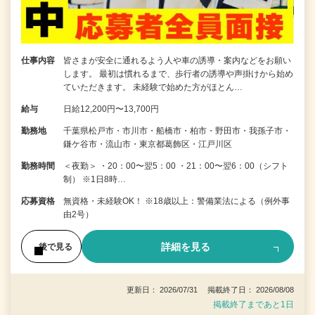
仕事内容
皆さまが安全に通れるよう人や車の誘導・案内などをお願い
します。 最初は慣れるまで、歩行者の誘導や声掛けから始め
ていただきます。 未経験で始めた方がほとん…
給与
日給12,200円〜13,700円
勤務地
千葉県松戸市・市川市・船橋市・柏市・野田市・我孫子市・
鎌ケ谷市・流山市・東京都葛飾区・江戸川区
勤務時間
＜夜勤＞ ・20：00〜翌5：00 ・21：00〜翌6：00（シフト
制） ※1日8時…
応募資格
無資格・未経験OK！ ※18歳以上：警備業法による（例外事
由2号）
詳細を見る
後で見る
更新日： 2026/07/31 掲載終了日： 2026/08/08
掲載終了まであと1日