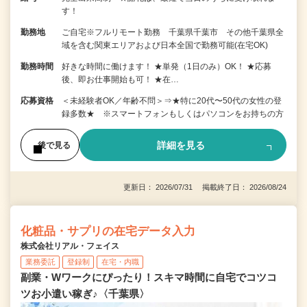
す！
勤務地
ご自宅※フルリモート勤務 千葉県千葉市 その他千葉県全
域を含む関東エリアおよび日本全国で勤務可能(在宅OK)
勤務時間
好きな時間に働けます！ ★単発（1日のみ）OK！ ★応募
後、即お仕事開始も可！ ★在…
応募資格
＜未経験者OK／年齢不問＞⇒★特に20代〜50代の女性の登
録多数★ ※スマートフォンもしくはパソコンをお持ちの方
詳細を見る
後で見る
更新日： 2026/07/31 掲載終了日： 2026/08/24
化粧品・サプリの在宅データ入力
株式会社リアル・フェイス
業務委託
登録制
在宅・内職
副業・Wワークにぴったり！スキマ時間に自宅でコツコ
ツお小遣い稼ぎ♪〈千葉県〉