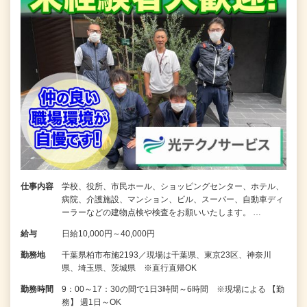
仕事内容
学校、役所、市民ホール、ショッピングセンター、ホテル、
病院、介護施設、マンション、ビル、スーパー、自動車ディ
ーラーなどの建物点検や検査をお願いいたします。 …
給与
日給10,000円～40,000円
勤務地
千葉県柏市布施2193／現場は千葉県、東京23区、神奈川
県、埼玉県、茨城県 ※直行直帰OK
勤務時間
9：00～17：30の間で1日3時間～6時間 ※現場による 【勤
務】 週1日～OK